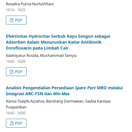
Rosalira Putria Nurluthfiani
1616 - 1625
PDF
Efektivitas Hydrochar Serbuk Kayu Sengon sebagai
Adsorben dalam Menurunkan Kadar Antibiotik
Enrofloxacin pada Limbah Cair
Islamiyatur Rosida, Muchammad Tamyiz
1626 - 1639
PDF
Analisis Pengendalian Persediaan
Spare Part
MRO melalui
Integrasi ABC-FSN dan
Min
-
Max
Kansa Tsaqifa Azzahra, Bambang Darmawan, Saskia Kanisaa
Puspanikan
1640 - 1650
PDF