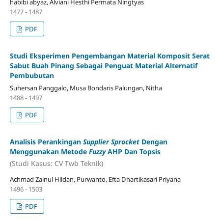
habibi abyaz, Alviani Hesthi Permata Ningtyas
1477 - 1487
PDF
Studi Eksperimen Pengembangan Material Komposit Serat
Sabut Buah Pinang Sebagai Penguat Material Alternatif
Pembubutan
Suhersan Panggalo, Musa Bondaris Palungan, Nitha
1488 - 1497
PDF
Analisis Perankingan
Supplier Sprocket
Dengan
Menggunakan Metode
Fuzzy
AHP Dan Topsis
(Studi Kasus: CV Twb Teknik)
Achmad Zainul Hildan, Purwanto, Efta Dhartikasari Priyana
1496 - 1503
PDF