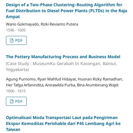
Design of a Two-Phase Clustering–Routing Algorithm for
Fuel Distribution to Diesel Power Plants (PLTDs) in the Raja
Ampat
Wario Gokmayado, Rizki Revianto Putera
1596 - 1605
PDF
The Pottery Manufacturing Process and Business Model
(Case Study : MuseumKu Gerabah In Kasongan, Bantul,
Yogyakarta)
Agung Purnomo, Ryan Mahfud Hidayat, Husnan Rizky Ramadhan,
Her Tafga Arfanindita, Anirawilda Purba, Bina Arumbinang Wajdi
1606 - 1615
PDF
Optimalisasi Moda Transportasi Laut pada Pengiriman
Ekspor Komoditas Perishable dari P4S Lembang Agri ke
Taiwan