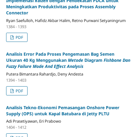
Implemenasi
Kaizen
dengan Pendekatan PDCA untuk
Meningkatkan Produktivitas pada Proses Assembly
Connector
Ryan Saefulloh, Hafidz Akbar Halim, Retno Purwani Setyaningrum
1384 - 1393
PDF
Analisis Error Pada Proses Pengemasan Bag Semen
Ukuran 40 Kg Menggunakan
Metode
Diagram
Fishbone Dan
Fuzzy Failure Mode And Effect Analysis
Putera Bimantara Rahardjo, Deny Andesta
1394 - 1403
PDF
Analisis Tekno-Ekonomi Pemasangan Onshore Power
Supply (OPS) untuk Kapal Batubara di Jetty PLTU
Adi Prasetiyawan, Eri Prabowo
1404 - 1412