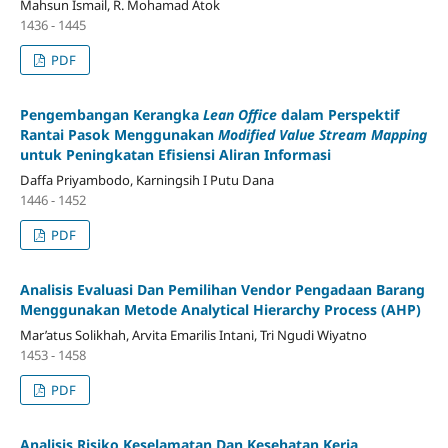
Mahsun Ismail, R. Mohamad Atok
1436 - 1445
PDF
Pengembangan Kerangka
Lean Office
dalam Perspektif
Rantai Pasok Menggunakan
Modified Value Stream Mapping
untuk Peningkatan Efisiensi Aliran Informasi
Daffa Priyambodo, Karningsih I Putu Dana
1446 - 1452
PDF
Analisis Evaluasi Dan Pemilihan Vendor Pengadaan Barang
Menggunakan Metode Analytical Hierarchy Process (AHP)
Mar’atus Solikhah, Arvita Emarilis Intani, Tri Ngudi Wiyatno
1453 - 1458
PDF
Analisis Risiko Keselamatan Dan Kesehatan Kerja