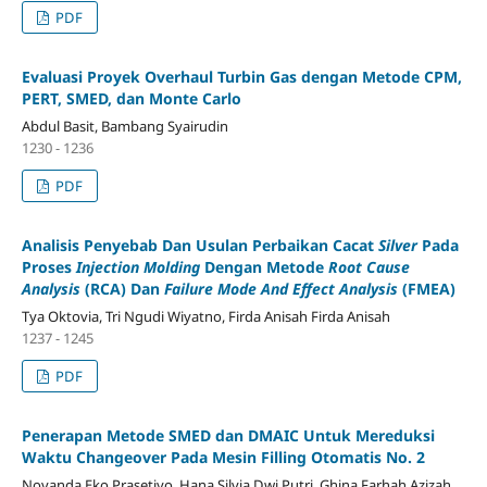
PDF
Evaluasi Proyek Overhaul Turbin Gas dengan Metode CPM,
PERT, SMED, dan Monte Carlo
Abdul Basit, Bambang Syairudin
1230 - 1236
PDF
Analisis Penyebab Dan Usulan Perbaikan Cacat
Silver
Pada
Proses
Injection Molding
Dengan Metode
Root Cause
Analysis
(RCA)
Dan
Failure Mode And Effect Analysis
(FMEA)
Tya Oktovia, Tri Ngudi Wiyatno, Firda Anisah Firda Anisah
1237 - 1245
PDF
Penerapan Metode SMED dan DMAIC Untuk Mereduksi
Waktu Changeover Pada Mesin Filling Otomatis No. 2
Novanda Eko Prasetiyo, Hana Silvia Dwi Putri, Ghina Farhah Azizah