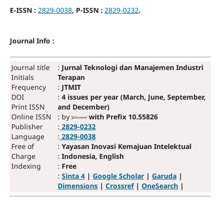
E-ISSN :
2829-0038
, P-ISSN :
2829-0232
.
Journal Info :
Journal title
:
Jurnal Teknologi dan Manajemen Industri
Initials
Terapan
Frequency
:
JTMIT
DOI
:
4 issues per year (March, June, September,
Print ISSN
and December)
Online ISSN
: by
with Prefix 10.55826
Publisher
:
2829-0232
Language
:
2829-0038
Free of
:
Yayasan Inovasi Kemajuan Intelektual
Charge
:
Indonesia, English
Indexing
:
Free
:
Sinta 4
|
Google Scholar
|
Garuda
|
Dimensions
|
Crossref
|
OneSearch
|