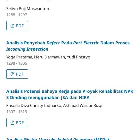
Setiyo Puji Muswantoro
1288 - 1297
PDF
Analisis Penyebab
Defect
Pada
Part Electric
Dalam Proses
Incoming Inspection
Yoga Pratama, Heru Darmawan, Yudi Prastyo
1298 - 1306
PDF
Analisis Potensi Bahaya Kerja pada Proyek Rehabilitas NPK
3 Dinding menggunakan JSA dan HIRA
Friscilla Diva Christy Indriarko, Akhmad Wasiur Rizqi
1307 - 1313
PDF
Analisis Risiko
Musculoskeletal Disorders
(MSDs)