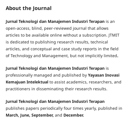
practitioners to discuss current issues, research, and
innovations in the Meetings, Incentives, Conventions,
About the Journal
and Exhibitions (MICE) industry. The conference is held
annually and will continue to be organized in the coming
Jurnal Teknologi dan Manajemen Industri Terapan
is an
years.
open-access, blind, peer-reviewed journal that allows
articles to be available online without a subscription. JTMIT
Read More
is dedicated to publishing research results, technical
articles, and conceptual and case study reports in the field
of Technology and Management, but not implicitly limited
.
Jurnal Teknologi dan Manajemen Industri Terapan
is
professionally managed and published by
Yayasan Inovasi
Kemajuan Intelektual
to assist academics, researchers, and
practitioners in disseminating their research results.
Jurnal Teknologi dan Manajemen Industri Terapan
publishes papers periodically four times yearly, published in
March, June, September,
and
December.