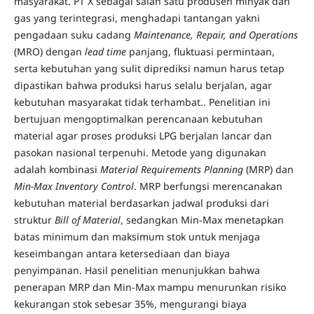
masyarakat. PT X sebagai salah satu produsen minyak dan
gas yang terintegrasi, menghadapi tantangan yakni
pengadaan suku cadang
Maintenance, Repair, and Operations
(MRO) dengan
lead time
panjang, fluktuasi permintaan,
serta kebutuhan yang sulit diprediksi namun harus tetap
dipastikan bahwa produksi harus selalu berjalan, agar
kebutuhan masyarakat tidak terhambat.. Penelitian ini
bertujuan mengoptimalkan perencanaan kebutuhan
material agar proses produksi LPG berjalan lancar dan
pasokan nasional terpenuhi. Metode yang digunakan
adalah kombinasi
Material Requirements Planning
(MRP) dan
Min-Max Inventory Control
. MRP berfungsi merencanakan
kebutuhan material berdasarkan jadwal produksi dari
struktur
Bill of Material
, sedangkan Min-Max menetapkan
batas minimum dan maksimum stok untuk menjaga
keseimbangan antara ketersediaan dan biaya
penyimpanan. Hasil penelitian menunjukkan bahwa
penerapan MRP dan Min-Max mampu menurunkan risiko
kekurangan stok sebesar 35%, mengurangi biaya