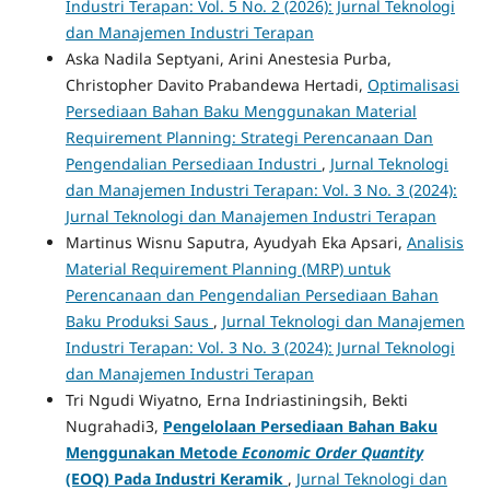
Industri Terapan: Vol. 5 No. 2 (2026): Jurnal Teknologi
dan Manajemen Industri Terapan
Aska Nadila Septyani, Arini Anestesia Purba,
Christopher Davito Prabandewa Hertadi,
Optimalisasi
Persediaan Bahan Baku Menggunakan Material
Requirement Planning: Strategi Perencanaan Dan
Pengendalian Persediaan Industri
,
Jurnal Teknologi
dan Manajemen Industri Terapan: Vol. 3 No. 3 (2024):
Jurnal Teknologi dan Manajemen Industri Terapan
Martinus Wisnu Saputra, Ayudyah Eka Apsari,
Analisis
Material Requirement Planning (MRP) untuk
Perencanaan dan Pengendalian Persediaan Bahan
Baku Produksi Saus
,
Jurnal Teknologi dan Manajemen
Industri Terapan: Vol. 3 No. 3 (2024): Jurnal Teknologi
dan Manajemen Industri Terapan
Tri Ngudi Wiyatno, Erna Indriastiningsih, Bekti
Nugrahadi3,
Pengelolaan Persediaan Bahan Baku
Menggunakan Metode
Economic Order Quantity
(EOQ) Pada Industri Keramik
,
Jurnal Teknologi dan