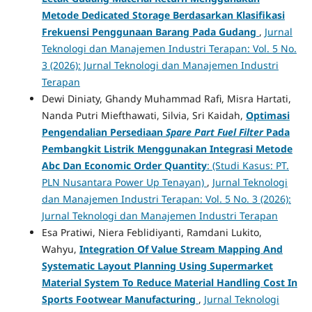
Metode Dedicated Storage Berdasarkan Klasifikasi
Frekuensi Penggunaan Barang Pada Gudang
,
Jurnal
Teknologi dan Manajemen Industri Terapan: Vol. 5 No.
3 (2026): Jurnal Teknologi dan Manajemen Industri
Terapan
Dewi Diniaty, Ghandy Muhammad Rafi, Misra Hartati,
Nanda Putri Miefthawati, Silvia, Sri Kaidah,
Optimasi
Pengendalian Persediaan
Spare Part Fuel Filter
Pada
Pembangkit Listrik Menggunakan Integrasi Metode
Abc Dan Economic Order Quantity
: (Studi Kasus: PT.
PLN Nusantara Power Up Tenayan)
,
Jurnal Teknologi
dan Manajemen Industri Terapan: Vol. 5 No. 3 (2026):
Jurnal Teknologi dan Manajemen Industri Terapan
Esa Pratiwi, Niera Feblidiyanti, Ramdani Lukito,
Wahyu,
Integration Of Value Stream Mapping And
Systematic Layout Planning Using Supermarket
Material System To Reduce Material Handling Cost In
Sports Footwear Manufacturing
,
Jurnal Teknologi