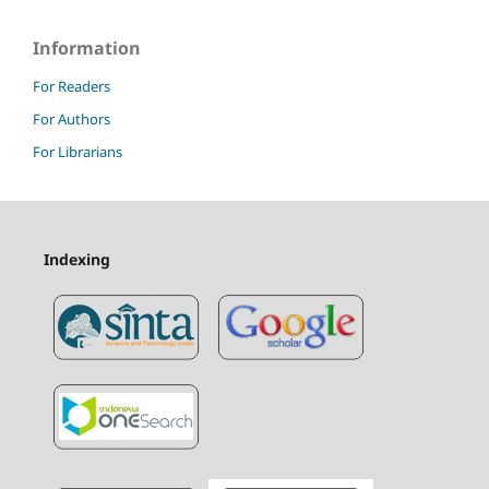
Information
For Readers
For Authors
For Librarians
Indexing