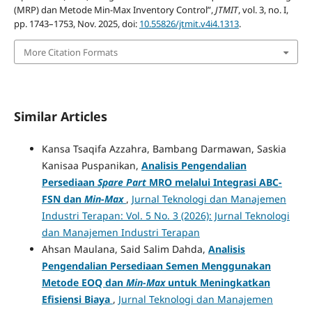
(MRP) dan Metode Min-Max Inventory Control”,
JTMIT
, vol. 3, no. I,
pp. 1743–1753, Nov. 2025, doi:
10.55826/jtmit.v4i4.1313
.
More Citation Formats
Similar Articles
Kansa Tsaqifa Azzahra, Bambang Darmawan, Saskia
Kanisaa Puspanikan,
Analisis Pengendalian
Persediaan
Spare Part
MRO melalui Integrasi ABC-
FSN dan
Min
-
Max
,
Jurnal Teknologi dan Manajemen
Industri Terapan: Vol. 5 No. 3 (2026): Jurnal Teknologi
dan Manajemen Industri Terapan
Ahsan Maulana, Said Salim Dahda,
Analisis
Pengendalian Persediaan Semen Menggunakan
Metode EOQ dan
Min-Max
untuk Meningkatkan
Efisiensi Biaya
,
Jurnal Teknologi dan Manajemen