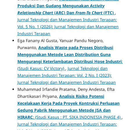
Produksi Dan Gudang Mengunakan
Activity
Relationship Chart
(ARC) Dan
From-To Chart
(FTC)
,
Jurnal Teknologi dan Manajemen Industri Terapan:
Vol. 5 No. 1 (2026): Jurnal Teknologi dan Manajemen
Industri Terapan
Ega Fanany Al Gusta, Yanuar Pandu Negoro,
Purwanto,
Analisis Waste pada Proses Distribusi
Menggunakan Metode Lean Distribution Guna
Mengurangi Keterlambatan Distribusi Hose Industri
:
(Studi Kasus: CV Victory)
,
Jurnal Teknologi dan
Manajemen Industri Terapan: Vol. 2 No. I (2023):
Jurnal Teknologi dan Manajemen Industri Terapan
Muhammad Irfandie Pratama, Deny Andesta, Efta
Dhartikasari Priyana,
Analisis Risiko Potensi
Kecelakaan Kerja Pada Proyek Kontruksi Perluasan
Gedung Pabrik Menggunakan Metode JSA dan
HIRARC
: (Studi Kasus : PT. SIKA INDONESIA PHASE 4)
,
Jurnal Teknologi dan Manajemen Industri Terapan: