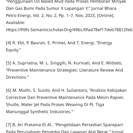
“Penggunaan Oil Based Mud Pada Proses Pemboran Minyak
Dan Gas Bumi Pada Sumur X Lapangan Y,” Jurnal Bhara
Petro Energi, Vol. 2, No. 2, Pp. 1–7, Nov. 2023, [Online].
Available:
Https://Pdfs.Semanticscholar.Org/49bc/0fad78ef17deb78812fe
[4] R. Ebt, P. Bauran, E. Primer, And T. Energi, “Energy
Equity.”
[5] A. Supriatna, M. L. Singgih, N. Kurniati, And E. Widodo,
“Preventive Maintenance Strategies: Literature Review And
Directions.”
[6] M. Muthi, S. Susilo, And H. Suliantoro, “Analisis Kebijakan
Corrective Dan Preventive Maintenance Pada Mesin Rapier,
Shutle, Water Jet Pada Proses Weaving Di Pt. Tiga
Manunggal Synthetic Industries.”
[7] B. Ari Pratama Et Al., “Pengelolaan Persedian Sparepart
Pada Perusahaan Penyedia Dan Layanan Alat Berat,” Jurnal