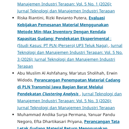
Manajemen Industri Terapan: Vol. 5 No. 1 (2026):
Jurnal Teknologi dan Manajemen Industri Terapan
Riska Riantini, Rizki Revianto Putera,
Evaluasi
Kebijakan Pemesanan Material Menggunakan
Metode Min–Max Inventory Dengan Kendala
Kapasitas Gudang: Pendekatan Eksperimental
:
(Studi Kasus: PT PLN (Persero) UP3 Teluk Naga)
,
Jurnal
Teknologi dan Manajemen Industri Terapan: Vol. 5 No.
3 (2026): Jurnal Teknologi dan Manajemen Industri
Terapan
Abu Muslim Al Ashfahany, Mar'atus Sholihah, Erwin
Widodo,
Perancangan Penempatan Material Cadang
di PLN Transmisi Jawa Bagian Barat Melalui
Pendekatan
Clustering Analysis
,
Jurnal Teknologi dan
Manajemen Industri Terapan: Vol. 5 No. 3 (2026):
Jurnal Teknologi dan Manajemen Industri Terapan
Muhammad Andika Surya Permana, Yanuar Pandu
Negoro, Efta Dhartikasari Priyana,
Perancangan Tata
Letak Gudang Material Return Menggunakan