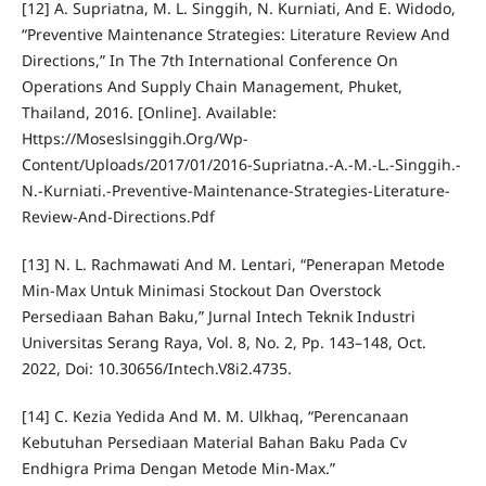
[12] A. Supriatna, M. L. Singgih, N. Kurniati, And E. Widodo,
“Preventive Maintenance Strategies: Literature Review And
Directions,” In The 7th International Conference On
Operations And Supply Chain Management, Phuket,
Thailand, 2016. [Online]. Available:
Https://Moseslsinggih.Org/Wp-
Content/Uploads/2017/01/2016-Supriatna.-A.-M.-L.-Singgih.-
N.-Kurniati.-Preventive-Maintenance-Strategies-Literature-
Review-And-Directions.Pdf
[13] N. L. Rachmawati And M. Lentari, “Penerapan Metode
Min-Max Untuk Minimasi Stockout Dan Overstock
Persediaan Bahan Baku,” Jurnal Intech Teknik Industri
Universitas Serang Raya, Vol. 8, No. 2, Pp. 143–148, Oct.
2022, Doi: 10.30656/Intech.V8i2.4735.
[14] C. Kezia Yedida And M. M. Ulkhaq, “Perencanaan
Kebutuhan Persediaan Material Bahan Baku Pada Cv
Endhigra Prima Dengan Metode Min-Max.”