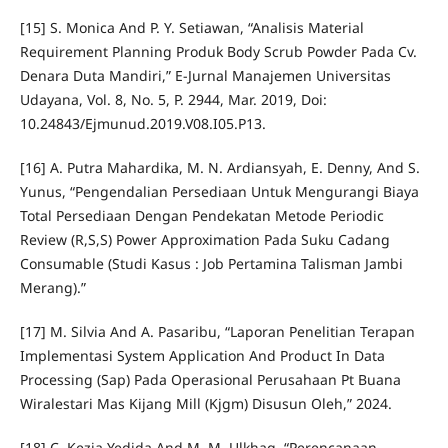
[15] S. Monica And P. Y. Setiawan, “Analisis Material
Requirement Planning Produk Body Scrub Powder Pada Cv.
Denara Duta Mandiri,” E-Jurnal Manajemen Universitas
Udayana, Vol. 8, No. 5, P. 2944, Mar. 2019, Doi:
10.24843/Ejmunud.2019.V08.I05.P13.
[16] A. Putra Mahardika, M. N. Ardiansyah, E. Denny, And S.
Yunus, “Pengendalian Persediaan Untuk Mengurangi Biaya
Total Persediaan Dengan Pendekatan Metode Periodic
Review (R,S,S) Power Approximation Pada Suku Cadang
Consumable (Studi Kasus : Job Pertamina Talisman Jambi
Merang).”
[17] M. Silvia And A. Pasaribu, “Laporan Penelitian Terapan
Implementasi System Application And Product In Data
Processing (Sap) Pada Operasional Perusahaan Pt Buana
Wiralestari Mas Kijang Mill (Kjgm) Disusun Oleh,” 2024.
[18] C. Kezia Yedida And M. M. Ulkhaq, “Perencanaan