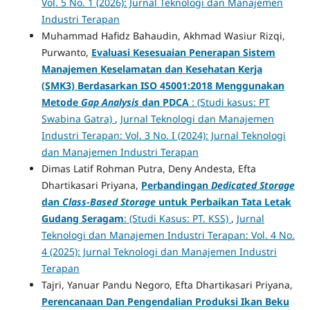
Vol. 5 No. 1 (2026): Jurnal Teknologi dan Manajemen
Industri Terapan
Muhammad Hafidz Bahaudin, Akhmad Wasiur Rizqi,
Purwanto,
Evaluasi Kesesuaian Penerapan Sistem
Manajemen Keselamatan dan Kesehatan Kerja
(SMK3) Berdasarkan ISO 45001:2018 Menggunakan
Metode
Gap Analysis
dan PDCA
: (Studi kasus: PT
Swabina Gatra)
,
Jurnal Teknologi dan Manajemen
Industri Terapan: Vol. 3 No. I (2024): Jurnal Teknologi
dan Manajemen Industri Terapan
Dimas Latif Rohman Putra, Deny Andesta, Efta
Dhartikasari Priyana,
Perbandingan
Dedicated Storage
dan
Class-Based Storage
untuk Perbaikan Tata Letak
Gudang Seragam
: (Studi Kasus: PT. KSS)
,
Jurnal
Teknologi dan Manajemen Industri Terapan: Vol. 4 No.
4 (2025): Jurnal Teknologi dan Manajemen Industri
Terapan
Tajri, Yanuar Pandu Negoro, Efta Dhartikasari Priyana,
Perencanaan Dan Pengendalian Produksi Ikan Beku