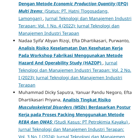
Dengan Metode
Economic Production Quantity
(EPQ)
Multi Items
: (Status: PT. Hatni Tlogosadang,
Lamongan)
,
Jurnal Teknologi dan Manajemen Industri
Terapan: Vol. 1 No. 4 (2022): Jurnal Teknologi dan
Manajemen Industri Terapan
Nadaa Syifa’ Abyan Rizqi, Efta Dhartikasari, Purwanto,
Analisis Risiko Keselamatan Dan Kesehatan Kerja
Pada Workshop Fabrikasi Menggunakan Metode
Hazard And Operability Study (HAZOP)
,
Jurnal
Teknologi dan Manajemen Industri Terapan: Vol. 2 No.
I (2023): Jurnal Teknologi dan Manajemen Industri
Terapan
Muhammad Dicky Saputra, Yanuar Pandu Negoro, Efta
Dhartikasari Priyana,
Analisis Tingkat Risiko
Musculoskeletal Disorders (MSDs
) Berdasarkan Postur
Kerja pada Proses Packing Menggunakan Metode
REBA
dan
OWAS
: (Studi Kasus: PT Petrokimia Kayaku)
,
Jurnal Teknologi dan Manajemen Industri Terapan:
Vol. 3 No. I (2024): Jurnal Teknologi dan Manajemen