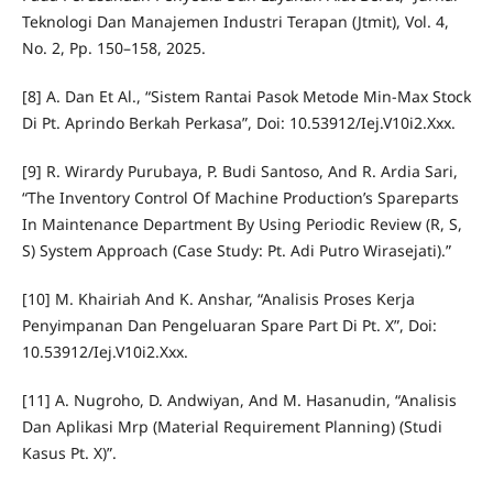
Teknologi Dan Manajemen Industri Terapan (Jtmit), Vol. 4,
No. 2, Pp. 150–158, 2025.
[8] A. Dan Et Al., “Sistem Rantai Pasok Metode Min-Max Stock
Di Pt. Aprindo Berkah Perkasa”, Doi: 10.53912/Iej.V10i2.Xxx.
[9] R. Wirardy Purubaya, P. Budi Santoso, And R. Ardia Sari,
“The Inventory Control Of Machine Production’s Spareparts
In Maintenance Department By Using Periodic Review (R, S,
S) System Approach (Case Study: Pt. Adi Putro Wirasejati).”
[10] M. Khairiah And K. Anshar, “Analisis Proses Kerja
Penyimpanan Dan Pengeluaran Spare Part Di Pt. X”, Doi:
10.53912/Iej.V10i2.Xxx.
[11] A. Nugroho, D. Andwiyan, And M. Hasanudin, “Analisis
Dan Aplikasi Mrp (Material Requirement Planning) (Studi
Kasus Pt. X)”.