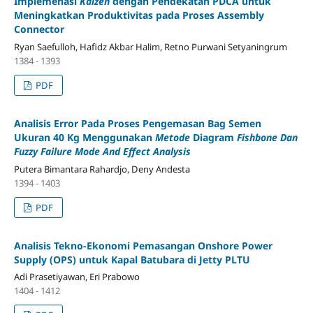
Implemenasi
Kaizen
dengan Pendekatan PDCA untuk
Meningkatkan Produktivitas pada Proses Assembly
Connector
Ryan Saefulloh, Hafidz Akbar Halim, Retno Purwani Setyaningrum
1384 - 1393
PDF
Analisis Error Pada Proses Pengemasan Bag Semen
Ukuran 40 Kg Menggunakan
Metode
Diagram
Fishbone Dan
Fuzzy Failure Mode And Effect Analysis
Putera Bimantara Rahardjo, Deny Andesta
1394 - 1403
PDF
Analisis Tekno-Ekonomi Pemasangan Onshore Power
Supply (OPS) untuk Kapal Batubara di Jetty PLTU
Adi Prasetiyawan, Eri Prabowo
1404 - 1412