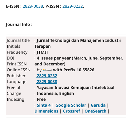
E-ISSN :
2829-0038
, P-ISSN :
2829-0232
.
Journal Info :
Journal title
:
Jurnal Teknologi dan Manajemen Industri
Initials
Terapan
Frequency
:
JTMIT
DOI
:
4 issues per year (March, June, September,
Print ISSN
and December)
Online ISSN
: by
with Prefix 10.55826
Publisher
:
2829-0232
Language
:
2829-0038
Free of
:
Yayasan Inovasi Kemajuan Intelektual
Charge
:
Indonesia, English
Indexing
:
Free
:
Sinta 4
|
Google Scholar
|
Garuda
|
Dimensions
|
Crossref
|
OneSearch
|