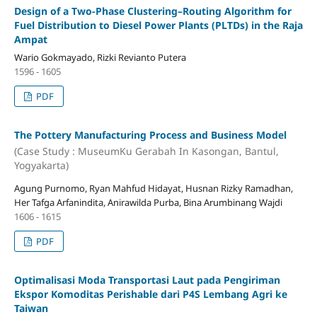
Design of a Two-Phase Clustering–Routing Algorithm for
Fuel Distribution to Diesel Power Plants (PLTDs) in the Raja
Ampat
Wario Gokmayado, Rizki Revianto Putera
1596 - 1605
PDF
The Pottery Manufacturing Process and Business Model
(Case Study : MuseumKu Gerabah In Kasongan, Bantul,
Yogyakarta)
Agung Purnomo, Ryan Mahfud Hidayat, Husnan Rizky Ramadhan,
Her Tafga Arfanindita, Anirawilda Purba, Bina Arumbinang Wajdi
1606 - 1615
PDF
Optimalisasi Moda Transportasi Laut pada Pengiriman
Ekspor Komoditas Perishable dari P4S Lembang Agri ke
Taiwan