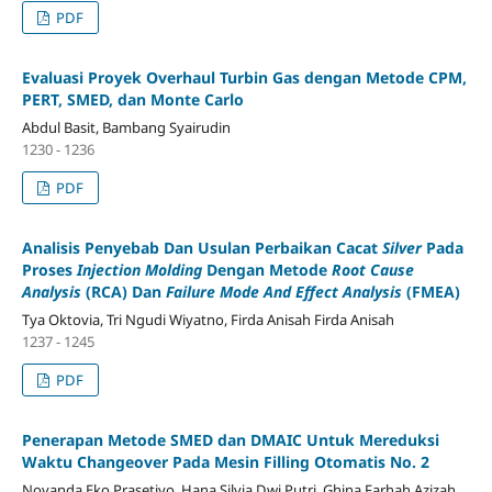
PDF
Evaluasi Proyek Overhaul Turbin Gas dengan Metode CPM,
PERT, SMED, dan Monte Carlo
Abdul Basit, Bambang Syairudin
1230 - 1236
PDF
Analisis Penyebab Dan Usulan Perbaikan Cacat
Silver
Pada
Proses
Injection Molding
Dengan Metode
Root Cause
Analysis
(RCA)
Dan
Failure Mode And Effect Analysis
(FMEA)
Tya Oktovia, Tri Ngudi Wiyatno, Firda Anisah Firda Anisah
1237 - 1245
PDF
Penerapan Metode SMED dan DMAIC Untuk Mereduksi
Waktu Changeover Pada Mesin Filling Otomatis No. 2
Novanda Eko Prasetiyo, Hana Silvia Dwi Putri, Ghina Farhah Azizah