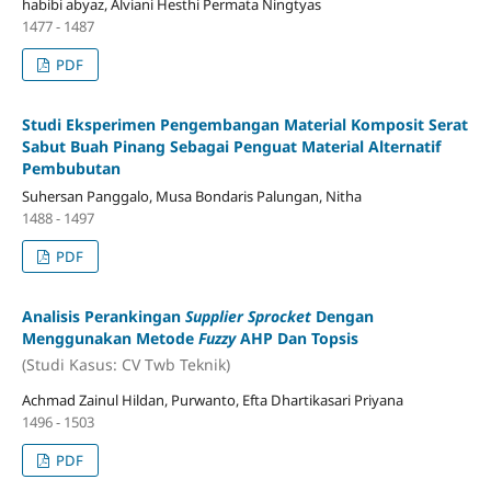
habibi abyaz, Alviani Hesthi Permata Ningtyas
1477 - 1487
PDF
Studi Eksperimen Pengembangan Material Komposit Serat
Sabut Buah Pinang Sebagai Penguat Material Alternatif
Pembubutan
Suhersan Panggalo, Musa Bondaris Palungan, Nitha
1488 - 1497
PDF
Analisis Perankingan
Supplier Sprocket
Dengan
Menggunakan Metode
Fuzzy
AHP Dan Topsis
(Studi Kasus: CV Twb Teknik)
Achmad Zainul Hildan, Purwanto, Efta Dhartikasari Priyana
1496 - 1503
PDF