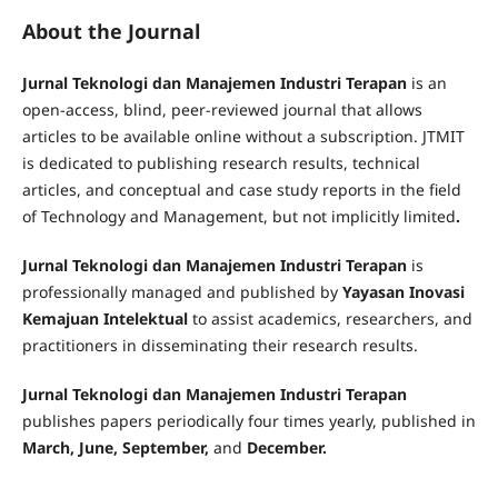
practitioners to discuss current issues, research, and
innovations in the Meetings, Incentives, Conventions,
About the Journal
and Exhibitions (MICE) industry. The conference is held
annually and will continue to be organized in the coming
Jurnal Teknologi dan Manajemen Industri Terapan
is an
years.
open-access, blind, peer-reviewed journal that allows
articles to be available online without a subscription. JTMIT
Read More
is dedicated to publishing research results, technical
articles, and conceptual and case study reports in the field
of Technology and Management, but not implicitly limited
.
Jurnal Teknologi dan Manajemen Industri Terapan
is
professionally managed and published by
Yayasan Inovasi
Kemajuan Intelektual
to assist academics, researchers, and
practitioners in disseminating their research results.
Jurnal Teknologi dan Manajemen Industri Terapan
publishes papers periodically four times yearly, published in
March, June, September,
and
December.