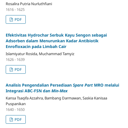
Rosalira Putria Nurluthfiani
1616 - 1625
PDF
Efektivitas Hydrochar Serbuk Kayu Sengon sebagai
Adsorben dalam Menurunkan Kadar Antibiotik
Enrofloxacin pada Limbah Cair
Islamiyatur Rosida, Muchammad Tamyiz
1626 - 1639
PDF
Analisis Pengendalian Persediaan
Spare Part
MRO melalui
Integrasi ABC-FSN dan
Min
-
Max
Kansa Tsaqifa Azzahra, Bambang Darmawan, Saskia Kanisaa
Puspanikan
1640 - 1650
PDF