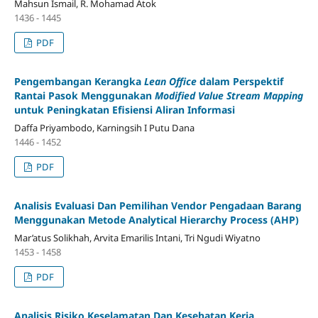
Mahsun Ismail, R. Mohamad Atok
1436 - 1445
PDF
Pengembangan Kerangka
Lean Office
dalam Perspektif
Rantai Pasok Menggunakan
Modified Value Stream Mapping
untuk Peningkatan Efisiensi Aliran Informasi
Daffa Priyambodo, Karningsih I Putu Dana
1446 - 1452
PDF
Analisis Evaluasi Dan Pemilihan Vendor Pengadaan Barang
Menggunakan Metode Analytical Hierarchy Process (AHP)
Mar’atus Solikhah, Arvita Emarilis Intani, Tri Ngudi Wiyatno
1453 - 1458
PDF
Analisis Risiko Keselamatan Dan Kesehatan Kerja