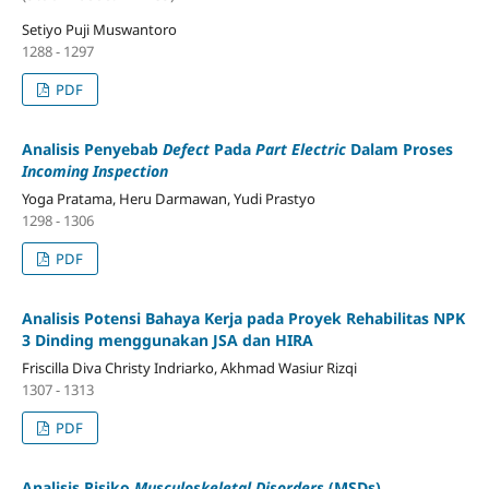
Setiyo Puji Muswantoro
1288 - 1297
PDF
Analisis Penyebab
Defect
Pada
Part Electric
Dalam Proses
Incoming Inspection
Yoga Pratama, Heru Darmawan, Yudi Prastyo
1298 - 1306
PDF
Analisis Potensi Bahaya Kerja pada Proyek Rehabilitas NPK
3 Dinding menggunakan JSA dan HIRA
Friscilla Diva Christy Indriarko, Akhmad Wasiur Rizqi
1307 - 1313
PDF
Analisis Risiko
Musculoskeletal Disorders
(MSDs)