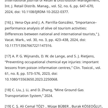
International Journal of Retail & Distribution Management,”
Int. J. Retail Distrib. Manag., vol. 52, no. 6, pp. 647–670,
2024, doi: 10.1108/IJRDM-10-2022-0377.
[16] J. Vena-Oya and J. A. Parrilla-González, “Importance–
performance analysis of olive oil tourism activities:
Differences between national and international tourists,” J.
Vacat. Mark., vol. 30, no. 3, pp. 423–438, 2024, doi:
10.1177/13567667221147316.
[17] A. P. G. Wijnands, D. W. de Lange, and S. J. Rietjens,
“Preventing occupational chemical eye injuries: important
lessons from poison information centres,” Clin. Toxicol., vol.
61, no. 8, pp. 573–576, 2023, doi:
10.1080/15563650.2023.2250068.
[18] C. Liu, J. Li, and D. Zhang, “Mine Ground Gas
Transportation System,” 2024.
[19] C. Ş. Ali Cemal TÖZ1 , Müge BÜBER , Burak KÖSEOĞLU1,