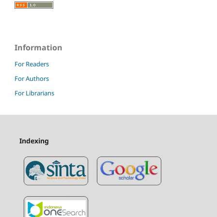
Information
For Readers
For Authors
For Librarians
Indexing