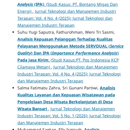
Analysis
(IPA)
: (Studi Kasus: PT. Bontang Migas Dan
Energi)
,
Jurnal Teknologi dan Manajemen Industri
Terapan: Vol. 4 No. 4 (2025): Jurnal Teknologi dan
Manajemen Industri Terapan
Suhu Yugi Saputra, Fathurohman, Weni Tri Sasmi,
Analisis Kepuasan Pelanggan Terhadap Kualitas
Pelayanan Menggunakan Metode SERVQUAL (
Service
Quality
) Dan IPA (
Importance Performance Analysis
)
Pada Jasa Kirim
: (Studi Kasus:PT. Pos Indonesia KCP
Cilamaya Wetan)
,
Jurnal Teknologi dan Manajemen
Industri Terapan: Vol. 4 No. 4 (2025): Jurnal Teknologi
dan Manajemen Industri Terapan
Salma Fatimatu Zahra, Sri Gunani Partiwi,
Analisis
Kualitas Layanan dan Kepuasan Wisatawan pada
Pengelolaan Desa Wisata Berkelanjutan di Desa
Wisata Bansari
,
Jurnal Teknologi dan Manajemen
Industri Terapan: Vol. 5 No. 1 (2026): Jurnal Teknologi
dan Manajemen Industri Terapan
Muhammad Saekan, Elly Ismiyah,
Analisis