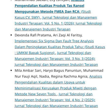
Pengendalian Kualitas Produk Tas Ransel
Menggunakan Metode FMEA Dan RCA
: (Studi
Kasus:CV. SMY)
,
Jurnal Teknologi dan Manajemen
Industri Terapan: Vol. 5 No. 1 (2026): Jurnal Teknologi
dan Manajemen Industri Terapan
Devonda Rafi Pratama, Ari Zaqi Al Faritsy,
Implementasi Six Sigma Dan Fault Tree Analysis
Dalam Peningkatan Kualitas Produk Tahu: (Studi Kasus
: UMKM Bapak Sugiono)
,
Jurnal Teknologi dan
Manajemen Industri Terapan: Vol. 3 No. 3 (2024):
Jurnal Teknologi dan Manajemen Industri Terapan
Mila Ambar Sari, Haryo Bagus Panuntun, Muhammad
Nur Fauji Aqil, Nadia, Regina Rachma Agnia,
Analisis
Pengendalian Kualitas dalam Upaya untuk
Meminimalisasi Kerusakan Produk Miwiti dengan
Metode New Seven Tools
,
Jurnal Teknologi dan
Manajemen Industri Terapan: Vol. 4 No. 2 (2025):
Jurnal Teknologi dan Manajemen Industri Terapan