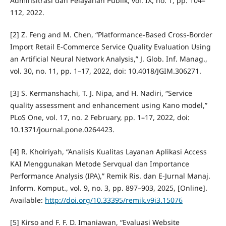
Adminsitrasi dan Pelayanan Publik, vol. IX, no. 1, pp. 104–
112, 2022.
[2] Z. Feng and M. Chen, “Platformance-Based Cross-Border
Import Retail E-Commerce Service Quality Evaluation Using
an Artificial Neural Network Analysis,” J. Glob. Inf. Manag.,
vol. 30, no. 11, pp. 1–17, 2022, doi: 10.4018/JGIM.306271.
[3] S. Kermanshachi, T. J. Nipa, and H. Nadiri, “Service
quality assessment and enhancement using Kano model,”
PLoS One, vol. 17, no. 2 February, pp. 1–17, 2022, doi:
10.1371/journal.pone.0264423.
[4] R. Khoiriyah, “Analisis Kualitas Layanan Aplikasi Access
KAI Menggunakan Metode Servqual dan Importance
Performance Analysis (IPA),” Remik Ris. dan E-Jurnal Manaj.
Inform. Komput., vol. 9, no. 3, pp. 897–903, 2025, [Online].
Available:
http://doi.org/10.33395/remik.v9i3.15076
[5] Kirso and F. F. D. Imaniawan, “Evaluasi Website