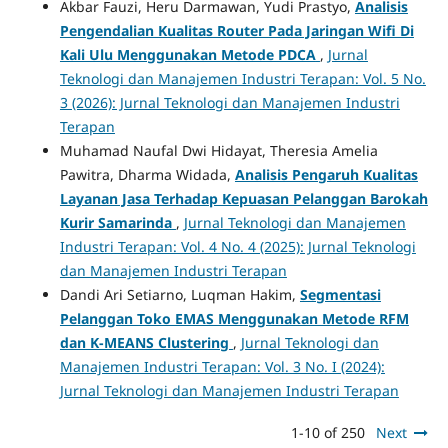
Akbar Fauzi, Heru Darmawan, Yudi Prastyo,
Analisis
Pengendalian Kualitas Router Pada Jaringan Wifi Di
Kali Ulu Menggunakan Metode PDCA
,
Jurnal
Teknologi dan Manajemen Industri Terapan: Vol. 5 No.
3 (2026): Jurnal Teknologi dan Manajemen Industri
Terapan
Muhamad Naufal Dwi Hidayat, Theresia Amelia
Pawitra, Dharma Widada,
Analisis Pengaruh Kualitas
Layanan Jasa Terhadap Kepuasan Pelanggan Barokah
Kurir Samarinda
,
Jurnal Teknologi dan Manajemen
Industri Terapan: Vol. 4 No. 4 (2025): Jurnal Teknologi
dan Manajemen Industri Terapan
Dandi Ari Setiarno, Luqman Hakim,
Segmentasi
Pelanggan Toko EMAS Menggunakan Metode RFM
dan K-MEANS Clustering
,
Jurnal Teknologi dan
Manajemen Industri Terapan: Vol. 3 No. I (2024):
Jurnal Teknologi dan Manajemen Industri Terapan
1-10 of 250
Next