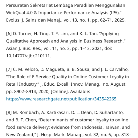
Persuratan Sekretariat Lembaga Peradilan Menggunakan
WebQual 4.0 & Importance-Performance Analysis (IPA),”
Evolusi J. Sains dan Manaj., vol. 13, no. 1, pp. 62–71, 2025.
[6] D. Turner, H. Ting, T. Y. Lim, and K. L. Tan, “Applying
Qualitative Approach and Analysis in Business Research,”
Asian J. Bus. Res., vol. 11, no. 3, pp. 1–13, 2021, doi:
10.14707/ajbr.210111.
[7] C. M. Veloso, D. Magueta, B. B. Sousa, and J. L. Carvalho,
“The Role of E-Service Quality in Online Customer Loyalty in
Retail Industry,” J. Educ. Excell. Innov. Manag., no. August,
pp. 8902–8914, 2020, [Online]. Available:
https://www.researchgate.net/publication/343542265
[8] M. Rombach, A. Kartikasari, D. L. Dean, D. Suhartanto,
and B. T. Chen, “Determinants of customer loyalty to online
food service delivery: evidence from Indonesia, Taiwan, and
New Zealand,” J. Hosp. Mark. Manag., vol. 32, no. 6, pp. 818–