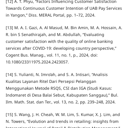
[12] A. T. Phyu, “Factors Influencing Customer Satisfaction
Towards Continuous Customer Intention of UAB Pay Services
in Yangon,” Diss. MERAL Portal, pp. 1–72, 2024.
[13] M. A. I. Gazi, A. Al Masud, M. Bin Amin, M. A. Hossain, A.
R. bin S Senathirajah, and M. Abdullah, “Evaluating
customer satisfaction with the quality of online banking
services after COVID-19: developing country perspective,”
Cogent Bus. Manag., vol. 11, no. 1, p., 2024, doi:
10.1080/23311975.2024.2423057.
[14] S. Yulianti, N. Imro’ah, and S. A. Intisari, “Analisis
Kualitas Layanan Ritel Dari Persepsi Pelanggan
Menggunakan Metode RSQS, CSI dan IGA (Studi Kasus:
Indomaret di Desa Balai Sebut, Kabupaten Sanggau),” Bul.
Ilm. Math. Stat. dan Ter., vol. 13, no. 2, pp. 239–248, 2024.
[15] S. Wang, J. H. Cheah, W. M. Lim, S. Kumar, X. J. Lim, and
N. Towers, “Evolution and trends in retailing: insights from