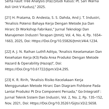
Serta Fault Tree Analysis (Fta) (Studi Kasus: Pt. Sari Warna
Asli Unit V Kudus),” 2025.
[21] H. Pratama, D. Andesta, S. S. Dahda, And J. T. Industri,
“Analisis Potensi Bahaya Kerja Dengan Metode Jsa Dan
Hirarc Di Workshop Fabrikasi,” Jurnal Teknologi Dan
Manajemen Industri Terapan (Jtmit), Vol. 4, No. 4, Pp. 1654–
1663, 2025, Doi: Https://Doi.Org/10.55826/Jtmit.V4i4.1234.
[22] A. J. N. Raihan Luthfi Aditya, “Analisis Keselamatan Dan
Kesehatan Kerja (K3) Pada Area Produksi Dengan Metode
Hazard & Operability (Hazop)”, Doi:
Https://Doi.Org/10.61722/Jipm.V2i4.295.
[23] K. R. Ririh, “Analisis Risiko Kecelakaan Kerja
Menggunakan Metode Hirarc Dan Diagram Fishbone Pada
Lantai Produksi Pt Dra Component Persada,” Go-Integratif :
Jurnal Teknik Sistem Dan Industri, Vol. 2, No. 2, Pp. 135–152,
Nov. 2021, Doi: Https://Doi.Org/10.35261/Gijtsi.V2i2.5658.