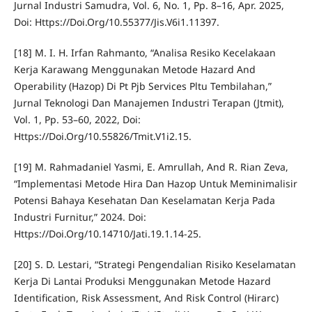
Jurnal Industri Samudra, Vol. 6, No. 1, Pp. 8–16, Apr. 2025,
Doi: Https://Doi.Org/10.55377/Jis.V6i1.11397.
[18] M. I. H. Irfan Rahmanto, “Analisa Resiko Kecelakaan
Kerja Karawang Menggunakan Metode Hazard And
Operability (Hazop) Di Pt Pjb Services Pltu Tembilahan,”
Jurnal Teknologi Dan Manajemen Industri Terapan (Jtmit),
Vol. 1, Pp. 53–60, 2022, Doi:
Https://Doi.Org/10.55826/Tmit.V1i2.15.
[19] M. Rahmadaniel Yasmi, E. Amrullah, And R. Rian Zeva,
“Implementasi Metode Hira Dan Hazop Untuk Meminimalisir
Potensi Bahaya Kesehatan Dan Keselamatan Kerja Pada
Industri Furnitur,” 2024. Doi:
Https://Doi.Org/10.14710/Jati.19.1.14-25.
[20] S. D. Lestari, “Strategi Pengendalian Risiko Keselamatan
Kerja Di Lantai Produksi Menggunakan Metode Hazard
Identification, Risk Assessment, And Risk Control (Hirarc)