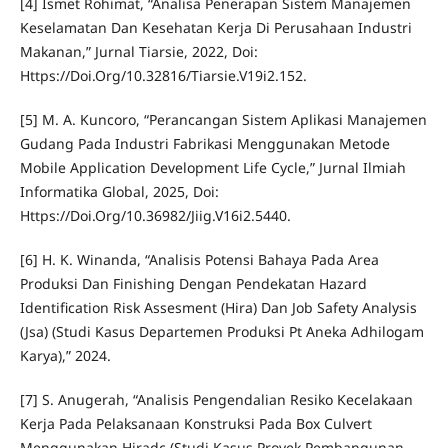
[4] Ismet Rohimat, “Analisa Penerapan Sistem Manajemen
Keselamatan Dan Kesehatan Kerja Di Perusahaan Industri
Makanan,” Jurnal Tiarsie, 2022, Doi:
Https://Doi.Org/10.32816/Tiarsie.V19i2.152.
[5] M. A. Kuncoro, “Perancangan Sistem Aplikasi Manajemen
Gudang Pada Industri Fabrikasi Menggunakan Metode
Mobile Application Development Life Cycle,” Jurnal Ilmiah
Informatika Global, 2025, Doi:
Https://Doi.Org/10.36982/Jiig.V16i2.5440.
[6] H. K. Winanda, “Analisis Potensi Bahaya Pada Area
Produksi Dan Finishing Dengan Pendekatan Hazard
Identification Risk Assesment (Hira) Dan Job Safety Analysis
(Jsa) (Studi Kasus Departemen Produksi Pt Aneka Adhilogam
Karya),” 2024.
[7] S. Anugerah, “Analisis Pengendalian Resiko Kecelakaan
Kerja Pada Pelaksanaan Konstruksi Pada Box Culvert
Menggunakan Hiradc (Studi Kasus Proyek Pembangunan