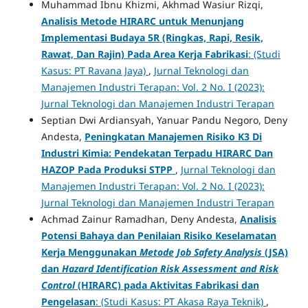
Muhammad Ibnu Khizmi, Akhmad Wasiur Rizqi,
Analisis Metode HIRARC untuk Menunjang
Implementasi Budaya 5R (Ringkas, Rapi, Resik,
Rawat, Dan Rajin) Pada Area Kerja Fabrikasi
: (Studi
Kasus: PT Ravana Jaya)
,
Jurnal Teknologi dan
Manajemen Industri Terapan: Vol. 2 No. I (2023):
Jurnal Teknologi dan Manajemen Industri Terapan
Septian Dwi Ardiansyah, Yanuar Pandu Negoro, Deny
Andesta,
Peningkatan Manajemen Risiko K3 Di
Industri Kimia: Pendekatan Terpadu HIRARC Dan
HAZOP Pada Produksi STPP
,
Jurnal Teknologi dan
Manajemen Industri Terapan: Vol. 2 No. I (2023):
Jurnal Teknologi dan Manajemen Industri Terapan
Achmad Zainur Ramadhan, Deny Andesta,
Analisis
Potensi Bahaya dan Penilaian Risiko Keselamatan
Kerja Menggunakan
Metode Job Safety Analysis
(JSA)
dan
Hazard Identification Risk Assessment and Risk
Control
(HIRARC) pada Aktivitas Fabrikasi dan
Pengelasan
: (Studi Kasus: PT Akasa Raya Teknik)
,