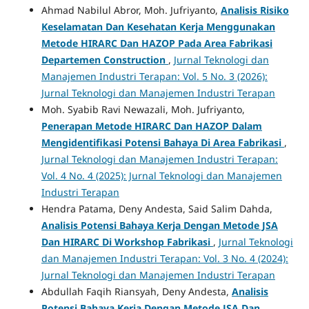
Ahmad Nabilul Abror, Moh. Jufriyanto,
Analisis Risiko
Keselamatan Dan Kesehatan Kerja Menggunakan
Metode HIRARC Dan HAZOP Pada Area Fabrikasi
Departemen Construction
,
Jurnal Teknologi dan
Manajemen Industri Terapan: Vol. 5 No. 3 (2026):
Jurnal Teknologi dan Manajemen Industri Terapan
Moh. Syabib Ravi Newazali, Moh. Jufriyanto,
Penerapan Metode HIRARC Dan HAZOP Dalam
Mengidentifikasi Potensi Bahaya Di Area Fabrikasi
,
Jurnal Teknologi dan Manajemen Industri Terapan:
Vol. 4 No. 4 (2025): Jurnal Teknologi dan Manajemen
Industri Terapan
Hendra Patama, Deny Andesta, Said Salim Dahda,
Analisis Potensi Bahaya Kerja Dengan Metode JSA
Dan HIRARC Di Workshop Fabrikasi
,
Jurnal Teknologi
dan Manajemen Industri Terapan: Vol. 3 No. 4 (2024):
Jurnal Teknologi dan Manajemen Industri Terapan
Abdullah Faqih Riansyah, Deny Andesta,
Analisis
Potensi Bahaya Kerja Dengan Metode JSA Dan