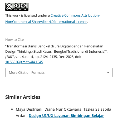
This work is licensed under a
Creative Commons Attribution-
NonCommercial-ShareAlike 4.0 International License
.
How to Cite
“Transformasi Bisnis Bengkel di Era Digital dengan Pendekatan
Design Thinking: (Studi Kasus : Bengkel Tradisional di Indonesia)”,
JTMIT
, vol. 4, no. 4, pp. 2124–2135, Dec. 2025, doi:
10.55826/jtmit.v4i4.1345
.
More Citation Formats
Similar Articles
Maya Destriani, Diana Nur Oktaviana, Tazkia Salsabila
Ardan,
Design UI/UX Layanan Bimbingan Belajar