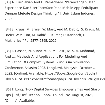
[33] A. Kurniawan And E. Ramadhani, “Perancangan User
Experience Dan User Interface Pada Mobile App Pedulipanti
Dengan Metode Design Thinking,” J. Univ. Islam Indones. ,
2022.
[34] S. Kraus, M. Breier, W. Marc, And M. Dabić, “S. Kraus, M.
Breier, W.M. Lim, M. Dabić, S. Kumar, D. Kanbach, D.
Mukherjee,” Pp. 2577–2595, 2022.
[35] F. Hassan, N. Sunar, M. A. M. Basri, M. S. A. Mahmud,
And ..., Methods And Applications For Modeling And
Simulation Of Complex Systems: 22nd Asia Simulation
Conference, Asiasim 2023, Langkawi, Malaysia, October ….
2023. [Online]. Available: Https://Books.Google.Com/Books?
Hl=En%5c&Lr=%5c&Id=Kmfceaaaqbaj%5c&Oi=Fnd%5c&Pg=Pr7%
[36] T. Long, “How Digital Services Empower Smes And Start-
Ups | Itif,” Inf. Technol. Innov. Found., No. August, 2025,
[Online]. Available: