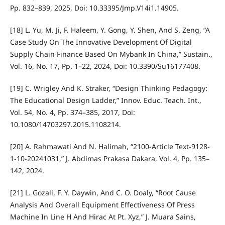
Pp. 832–839, 2025, Doi: 10.33395/Jmp.V14i1.14905.
[18] L. Yu, M. Ji, F. Haleem, Y. Gong, Y. Shen, And S. Zeng, “A
Case Study On The Innovative Development Of Digital
Supply Chain Finance Based On Mybank In China,” Sustain.,
Vol. 16, No. 17, Pp. 1–22, 2024, Doi: 10.3390/Su16177408.
[19] C. Wrigley And K. Straker, “Design Thinking Pedagogy:
The Educational Design Ladder,” Innov. Educ. Teach. Int.,
Vol. 54, No. 4, Pp. 374–385, 2017, Doi:
10.1080/14703297.2015.1108214.
[20] A. Rahmawati And N. Halimah, “2100-Article Text-9128-
1-10-20241031,” J. Abdimas Prakasa Dakara, Vol. 4, Pp. 135–
142, 2024.
[21] L. Gozali, F. Y. Daywin, And C. O. Doaly, “Root Cause
Analysis And Overall Equipment Effectiveness Of Press
Machine In Line H And Hirac At Pt. Xyz,” J. Muara Sains,