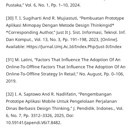
Pustaka,” Vol. 6, No. 1, Pp. 1–10, 2024.
[30] T. I. Sugiharti And R. Mujiastuti, “Pembuatan Prototype
Aplikasi Mimopay Dengan Metode Design Thinkingid*
*Corresponding Author,” Just It J. Sist. Informasi, Teknol. Inf.
Dan Komput., Vol. 13, No. 3, Pp. 191–198, 2023, [Online].
Available: Https://Jurnal.Umj.Ac.Id/Index.Php/Just-It/Index
[31] M. Latini, “Factors That Influence The Adoption Of An
Online-To-Offline Factors That Influence The Adoption Of An
Online-To-Offline Strategy In Retail,” No. August, Pp. 0–106,
2019.
[32] I. A. Saptowo And R. Nadlifatin, “Pengembangan
Prototipe Aplikasi Mobile Untuk Pengelolaan Perjalanan
Dinas Berbasis Design Thinking,” J. Pendidik. Indones., Vol.
6, No. 7, Pp. 3312–3326, 2025, Doi:
10.59141/Japendi.V6i7.8482.