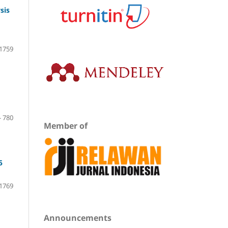
sis
 1759
- 780
Member of
5
 1769
Announcements