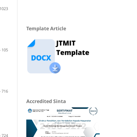
 1023
Template Article
- 105
- 716
Accredited Sinta
- 724