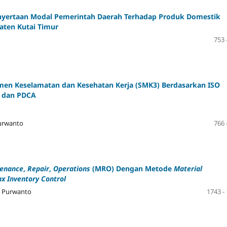
enyertaan Modal Pemerintah Daerah Terhadap Produk Domestik
paten Kutai Timur
753 
men Keselamatan dan Kesehatan Kerja (SMK3) Berdasarkan ISO
dan PDCA
urwanto
766 
enance
,
Repair
,
Operations
(MRO) Dengan Metode
Material
x Inventory Control
a, Purwanto
1743 -