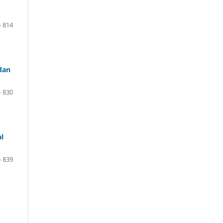
- 814
dan
- 830
l
- 839