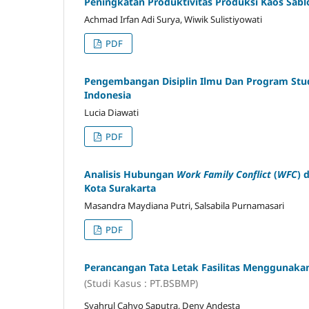
Peningkatan Produktivitas Produksi Kaos Sa
Achmad Irfan Adi Surya, Wiwik Sulistiyowati
PDF
Pengembangan Disiplin Ilmu Dan Program Stud
Indonesia
Lucia Diawati
PDF
Analisis Hubungan
Work Family Conflict
(
WFC
) 
Kota Surakarta
Masandra Maydiana Putri, Salsabila Purnamasari
PDF
Perancangan Tata Letak Fasilitas Menggunaka
(Studi Kasus : PT.BSBMP)
Syahrul Cahyo Saputra, Deny Andesta