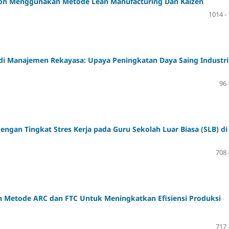
blon Menggunakan Metode Lean Manufacturing Dan Kaizen
1014 -
i Manajemen Rekayasa: Upaya Peningkatan Daya Saing Industri
96 
dengan Tingkat Stres Kerja pada Guru Sekolah Luar Biasa (SLB) di
708 
n Metode ARC dan FTC Untuk Meningkatkan Efisiensi Produksi
717 