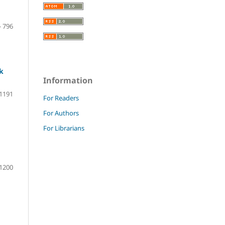
- 796
k
Information
 1191
For Readers
For Authors
For Librarians
 1200