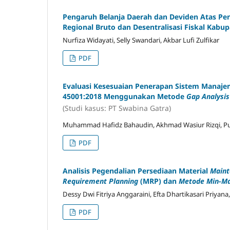
Pengaruh Belanja Daerah dan Deviden Atas P
Regional Bruto dan Desentralisasi Fiskal Kabu
Nurfiza Widayati, Selly Swandari, Akbar Lufi Zulfikar
PDF
Evaluasi Kesesuaian Penerapan Sistem Manaje
45001:2018 Menggunakan Metode
Gap Analysis
(Studi kasus: PT Swabina Gatra)
Muhammad Hafidz Bahaudin, Akhmad Wasiur Rizqi, P
PDF
Analisis Pegendalian Persediaan Material
Maint
Requirement Planning
(MRP) dan
Metode Min-Ma
Dessy Dwi Fitriya Anggaraini, Efta Dhartikasari Priyan
PDF