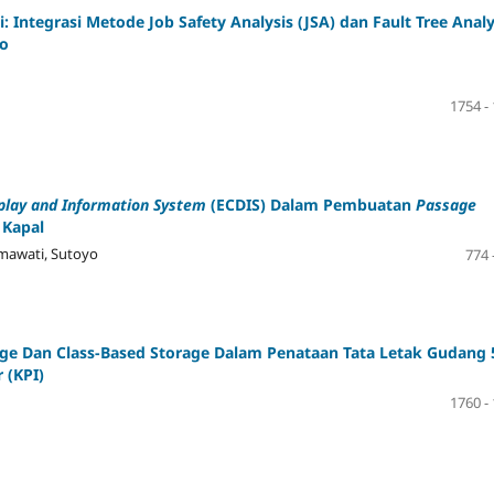
i: Integrasi Metode Job Safety Analysis (JSA) dan Fault Tree Analy
ko
1754 -
play and Information System
(ECDIS) Dalam Pembuatan
Passage
 Kapal
hmawati, Sutoyo
774 
age Dan Class-Based Storage Dalam Penataan Tata Letak Gudang 
 (KPI)
1760 -