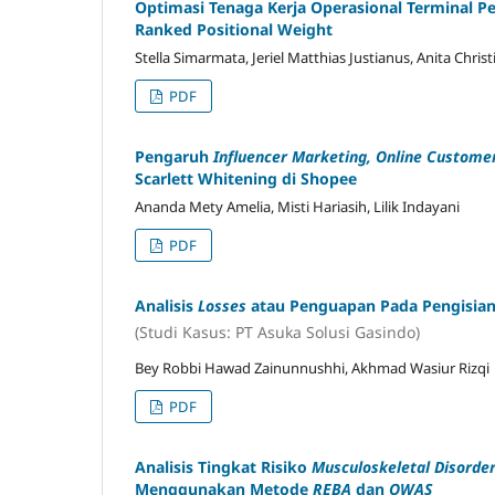
Optimasi Tenaga Kerja Operasional Terminal 
Ranked Positional Weight
Stella Simarmata, Jeriel Matthias Justianus, Anita Chris
PDF
Pengaruh
Influencer Marketing, Online Custome
Scarlett Whitening di Shopee
Ananda Mety Amelia, Misti Hariasih, Lilik Indayani
PDF
Analisis
Losses
atau Penguapan Pada Pengisia
(Studi Kasus: PT Asuka Solusi Gasindo)
Bey Robbi Hawad Zainunnushhi, Akhmad Wasiur Rizqi
PDF
Analisis Tingkat Risiko
Musculoskeletal Disorde
Menggunakan Metode
REBA
dan
OWAS