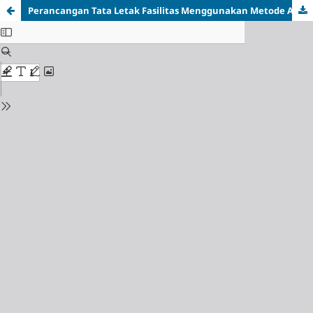
Perancangan Tata Letak Fasilitas Menggunakan Metode ARC dan FTC Untuk Meningkatkan Efisiensi Produksi