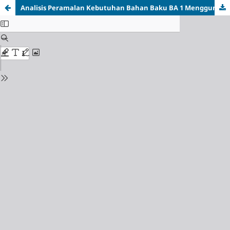
Analisis Peramalan Kebutuhan Bahan Baku BA 1 Menggunakan Metode Moving Average Dan Single Eksponential Smoothing