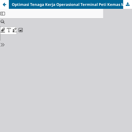
Optimasi Tenaga Kerja Operasional Terminal Peti Kemas Menggunakan Integrasi Time and Motion Study dan Ranked Positional Weight