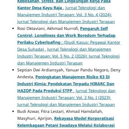
Kebosanan, Stress, dan Lingkungan Kerja Pada
Kantor Desa Kayu Raja
,
Jurnal Teknologi dan
Manajemen Industri Terapan: Vol. 3 No. 4 (2024):
Jurnal Teknologi dan Manajemen Industri Terapan
Rosi Oktaviani, Akhmad Nurrofi,
Pengaruh Self
Control, Loneliness dan Work Boredom Terhadap
Perilaku Cyberloafing
: (Studi Kasus: Pegawai Kantor
Desa Suhada)
,
Jurnal Teknologi dan Manajemen
Industri Terapan: Vol. 5 No. 2 (2026): Jurnal Teknologi
dan Manajemen Industri Terapan
Septian Dwi Ardiansyah, Yanuar Pandu Negoro, Deny
Andesta,
Peningkatan Manajemen Risiko K3 Di
Industri Kimia: Pendekatan Terpadu HIRARC Dan
HAZOP Pada Produksi STPP
,
Jurnal Teknologi dan
Manajemen Industri Terapan: Vol. 2 No. I (2023):
Jurnal Teknologi dan Manajemen Industri Terapan
Budi Azwar, Fitra Lestari, Ahmad Hamdallah,
Masyhuri, Aprijon,
Rekayasa Model Korporatisasi
Kelembagaan Petani Swadaya
Melalui Kolaborasi