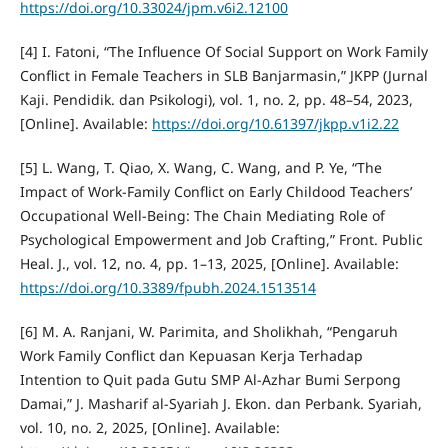
https://doi.org/10.33024/jpm.v6i2.12100
[4] I. Fatoni, “The Influence Of Social Support on Work Family
Conflict in Female Teachers in SLB Banjarmasin,” JKPP (Jurnal
Kaji. Pendidik. dan Psikologi), vol. 1, no. 2, pp. 48–54, 2023,
[Online]. Available:
https://doi.org/10.61397/jkpp.v1i2.22
[5] L. Wang, T. Qiao, X. Wang, C. Wang, and P. Ye, “The
Impact of Work-Family Conflict on Early Childood Teachers’
Occupational Well-Being: The Chain Mediating Role of
Psychological Empowerment and Job Crafting,” Front. Public
Heal. J., vol. 12, no. 4, pp. 1–13, 2025, [Online]. Available:
https://doi.org/10.3389/fpubh.2024.1513514
[6] M. A. Ranjani, W. Parimita, and Sholikhah, “Pengaruh
Work Family Conflict dan Kepuasan Kerja Terhadap
Intention to Quit pada Gutu SMP Al-Azhar Bumi Serpong
Damai,” J. Masharif al-Syariah J. Ekon. dan Perbank. Syariah,
vol. 10, no. 2, 2025, [Online]. Available: