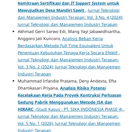
Kemitraan Sertifikasi
dan
IT Support System
untuk
Mewujudkan
Desa Mandiri Sawit
,
Jurnal Teknologi
dan Manajemen Industri Terapan: Vol. 3 No. 4 (2024):
Jurnal Teknologi dan Manajemen Industri Terapan
Akhmad Gerri Sarwo Edi, Mang Yayi Jabawidhiartha,
Anggoro Jati Kuncoro,
Analisis Beban Kerja
Berdasarkan Metode Full Time Equivalent Untuk
Penentuan Kebutuhan Tenaga Kerja Secara Efektif
,
Jurnal Teknologi dan Manajemen Industri Terapan:
Vol. 3 No. 2 (2024): Jurnal Teknologi dan Manajemen
Industri Terapan
Muhammad Irfandie Pratama, Deny Andesta, Efta
Dhartikasari Priyana,
Analisis Risiko Potensi
Kecelakaan Kerja Pada Proyek Kontruksi Perluasan
Gedung Pabrik Menggunakan Metode JSA dan
HIRARC
: (Studi Kasus : PT. SIKA INDONESIA PHASE 4)
,
Jurnal Teknologi dan Manajemen Industri Terapan:
Vol. 5 No. 1 (2026): Jurnal Teknologi dan Manajemen
Industri Terapan