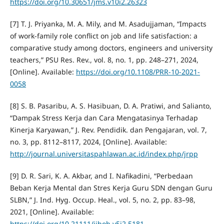
https://doi.org/10.30651/jms.v10i2.26323
[7] T. J. Priyanka, M. A. Mily, and M. Asadujjaman, “Impacts
of work-family role conflict on job and life satisfaction: a
comparative study among doctors, engineers and university
teachers,” PSU Res. Rev., vol. 8, no. 1, pp. 248–271, 2024,
[Online]. Available:
https://doi.org/10.1108/PRR-10-2021-
0058
[8] S. B. Pasaribu, A. S. Hasibuan, D. A. Pratiwi, and Salianto,
“Dampak Stress Kerja dan Cara Mengatasinya Terhadap
Kinerja Karyawan,” J. Rev. Pendidik. dan Pengajaran, vol. 7,
no. 3, pp. 8112–8117, 2024, [Online]. Available:
http://journal.universitaspahlawan.ac.id/index.php/jrpp
[9] D. R. Sari, K. A. Akbar, and I. Nafikadini, “Perbedaan
Beban Kerja Mental dan Stres Kerja Guru SDN dengan Guru
SLBN,” J. Ind. Hyg. Occup. Heal., vol. 5, no. 2, pp. 83–98,
2021, [Online]. Available:
https://doi.org/10.21111/jihoh.v5i2.5181