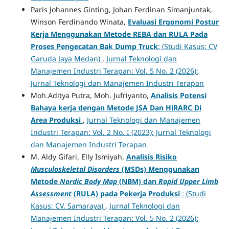
Paris Johannes Ginting, Johan Ferdinan Simanjuntak,
Winson Ferdinando Winata,
Evaluasi Ergonomi Postur
Kerja Menggunakan Metode REBA dan RULA Pada
Proses Pengecatan Bak Dump Truck
: (Studi Kasus: CV
Garuda Jaya Medan)
,
Jurnal Teknologi dan
Manajemen Industri Terapan: Vol. 5 No. 2 (2026):
Jurnal Teknologi dan Manajemen Industri Terapan
Moh.Aditya Putra, Moh. Jufriyanto,
Analisis Potensi
Bahaya kerja dengan Metode JSA Dan HiRARC Di
Area Produksi
,
Jurnal Teknologi dan Manajemen
Industri Terapan: Vol. 2 No. I (2023): Jurnal Teknologi
dan Manajemen Industri Terapan
M. Aldy Gifari, Elly Ismiyah,
Analisis Risiko
Musculoskeletal Disorders
(MSDs) Menggunakan
Metode
Nordic Body Map
(NBM) dan
Rapid Upper Limb
Assessment
(RULA) pada Pekerja Produksi
: (Studi
Kasus: CV. Samaraya)
,
Jurnal Teknologi dan
Manajemen Industri Terapan: Vol. 5 No. 2 (2026):