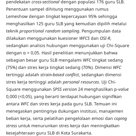
pendekatan
cross-sectional
dengan populasi 176 guru SLB.
Penentuan sampel dihitung menggunakan rumus
Lemeshow dengan tingkat kepercayaan 95% sehingga
menghasilkan 125 guru SLB yang kemudian dipilih melalui
teknik
proportional random sampling
. Pengumpulan data
dilakukan menggunakan kuesioner
WFCS
dan
OSI-R
,
sedangkan analisis hubungan menggunakan uji Chi-Square
dengan α = 0,05. Hasil penelitian menunjukkan bahwa
sebagian besar guru SLB mengalami
WFC
tingkat sedang
(75%) dan stres kerja tingkat sedang (70%). Dimensi
WFC
tertinggi adalah
strain-based conflict
, sedangkan dimensi
stres kerja tertinggi adalah
personal resources
. Uji Chi-
Square menggunakan
SPSS
version
24 menghasilkan p-
value
0,000 (<0,05), yang berarti terdapat hubungan signifikan
antara
WFC
dan stres kerja pada guru SLB. Temuan ini
menegaskan pentingnya dukungan institusi, manajemen
beban kerja, serta pelatihan pengelolaan emosi dan
coping
stress
untuk menurunkan stres kerja dan meningkatkan
kesejahteraan guru SLB di Kota Surakarta.