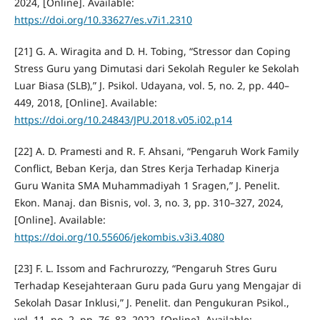
2024, [Online]. Available:
https://doi.org/10.33627/es.v7i1.2310
[21] G. A. Wiragita and D. H. Tobing, “Stressor dan Coping
Stress Guru yang Dimutasi dari Sekolah Reguler ke Sekolah
Luar Biasa (SLB),” J. Psikol. Udayana, vol. 5, no. 2, pp. 440–
449, 2018, [Online]. Available:
https://doi.org/10.24843/JPU.2018.v05.i02.p14
[22] A. D. Pramesti and R. F. Ahsani, “Pengaruh Work Family
Conflict, Beban Kerja, dan Stres Kerja Terhadap Kinerja
Guru Wanita SMA Muhammadiyah 1 Sragen,” J. Penelit.
Ekon. Manaj. dan Bisnis, vol. 3, no. 3, pp. 310–327, 2024,
[Online]. Available:
https://doi.org/10.55606/jekombis.v3i3.4080
[23] F. L. Issom and Fachrurozzy, “Pengaruh Stres Guru
Terhadap Kesejahteraan Guru pada Guru yang Mengajar di
Sekolah Dasar Inklusi,” J. Penelit. dan Pengukuran Psikol.,
vol. 11, no. 2, pp. 76–83, 2022, [Online]. Available: