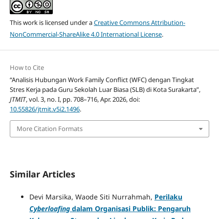
This work is licensed under a
Creative Commons Attribution-
NonCommercial-ShareAlike 4.0 International License
.
How to Cite
“Analisis Hubungan Work Family Conflict (WFC) dengan Tingkat
Stres Kerja pada Guru Sekolah Luar Biasa (SLB) di Kota Surakarta”,
JTMIT
, vol. 3, no. I, pp. 708–716, Apr. 2026, doi:
10.55826/jtmit.v5i2.1496
.
More Citation Formats
Similar Articles
Devi Marsika, Waode Siti Nurrahmah,
Perilaku
Cyberloafing
dalam Organisasi Publik: Pengaruh