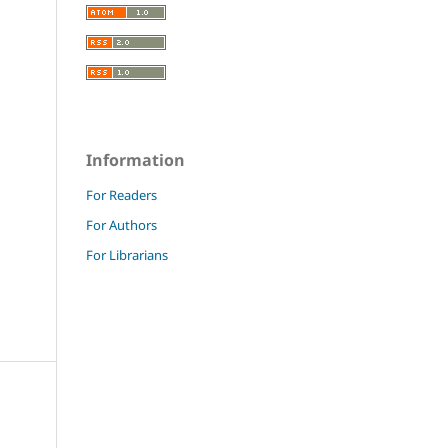
Information
For Readers
For Authors
For Librarians