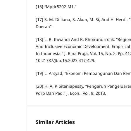
[16] “Mpdr5202-M1.”
[17] S. M. Dilliana, S. Akun, M. Si, And H. Her
Daerah”.
[18] L. R. Ihwandi And K. Khoirunurrofik, “Regio
And Inclusive Economic Development: Empirical
In Indonesia,” J. Bina Praja, Vol. 15, No. 2, Pp. 4
10.21787/Jbp.15.2023.417-429.
[19] L. Arsyad, “Ekonomi Pembangunan Dan Pe
[20] H. A. P. Sitaniapessy, “Pengaruh Pengelua
Pdrb Dan Pad,” J. Econ., Vol. 9, 2013.
Similar Articles