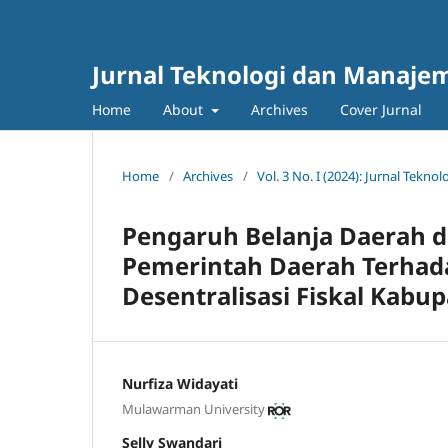
Jurnal Teknologi dan Manajem
Home
About
Archives
Cover Jurnal
Home
/
Archives
/
Vol. 3 No. I (2024): Jurnal Tekn
Pengaruh Belanja Daerah d
Pemerintah Daerah Terhad
Desentralisasi Fiskal Kabu
Nurfiza Widayati
Mulawarman University
Selly Swandari