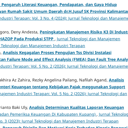
s Pengaruh Literasi Keuangan, Pendapatan, dan Gaya Hidup
wan Rumah Sakit Umum Daerah dr.H.Jusuf SK Provinsi Kalimanta
dustri Terapan: Vol. 3 No. 4 (2024): Jurnal Teknologi dan Manajem
goro, Deny Andesta,
Peningkatan Manajemen Risiko K3 Di Indust
 HAZOP Pada Produksi STPP
,
Jurnal Teknologi dan Manajemen
nal Teknologi dan Manajemen Industri Terapan
a,
Analisis Kegagalan Proses Pengujian Tss Divisi Instalasi
 Failure Mode and Effect Analysis (FMEA) Dan Fault Tree Analy
ustri Terapan: Vol. 5 No. 2 (2026): Jurnal Teknologi dan Manajem
khira Az Zahira, Rezky Angelina Pailang, Nafilah Agand,
Analisis
enteri Keuangan tentang Kebijakan Pajak meggunakan Support
ajemen Industri Terapan: Vol. 5 No. 2 (2026): Jurnal Teknologi dan
ianto Baki Uly,
Analisis Determinan Kualitas Laporan Keuangan
 Badan Pemeriksa Keuangan Di Kabupaten Kupang)
,
Jurnal Teknolog
o. 3 (2023): Jurnal Teknologi dan Manajemen Industri Terapan
o,
Pengaruh Disiplin Dan Motivasi Kerja Terhadap Kinerja Pegawai