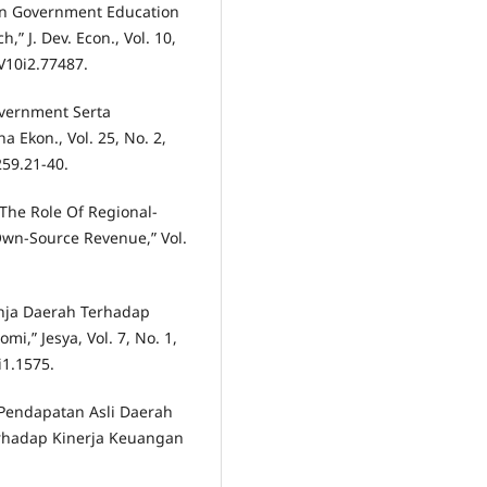
sian Government Education
” J. Dev. Econ., Vol. 10,
.V10i2.77487.
overnment Serta
 Ekon., Vol. 25, No. 2,
259.21-40.
“The Role Of Regional-
wn-Source Revenue,” Vol.
anja Daerah Terhadap
,” Jesya, Vol. 7, No. 1,
i1.1575.
 Pendapatan Asli Daerah
rhadap Kinerja Keuangan