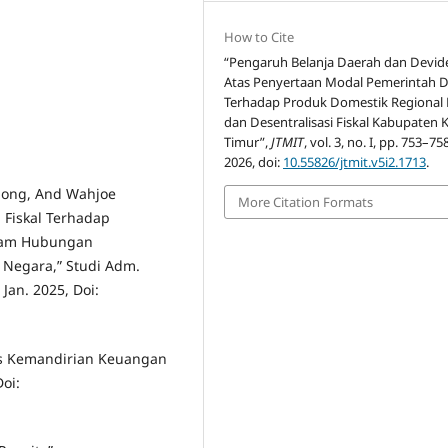
How to Cite
“Pengaruh Belanja Daerah dan Devid
Atas Penyertaan Modal Pemerintah 
Terhadap Produk Domestik Regional 
dan Desentralisasi Fiskal Kabupaten K
Timur”,
JTMIT
, vol. 3, no. I, pp. 753–758
2026, doi:
10.55826/jtmit.v5i2.1713
.
mbong, And Wahjoe
More Citation Formats
 Fiskal Terhadap
lam Hubungan
 Negara,” Studi Adm.
 Jan. 2025, Doi:
isis Kemandirian Keuangan
Doi: