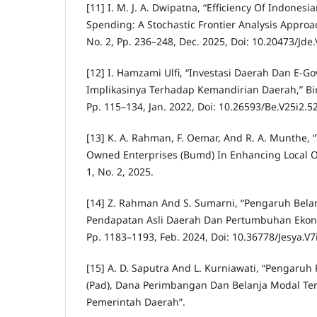
[11] I. M. J. A. Dwipatna, “Efficiency Of Indone
Spending: A Stochastic Frontier Analysis Approach,
No. 2, Pp. 236–248, Dec. 2025, Doi: 10.20473/Jde
[12] I. Hamzami Ulfi, “Investasi Daerah Dan E-G
Implikasinya Terhadap Kemandirian Daerah,” Bina
Pp. 115–134, Jan. 2022, Doi: 10.26593/Be.V25i2.5
[13] K. A. Rahman, F. Oemar, And R. A. Munthe, 
Owned Enterprises (Bumd) In Enhancing Local O
1, No. 2, 2025.
[14] Z. Rahman And S. Sumarni, “Pengaruh Bel
Pendapatan Asli Daerah Dan Pertumbuhan Ekonomi
Pp. 1183–1193, Feb. 2024, Doi: 10.36778/Jesya.V7
[15] A. D. Saputra And L. Kurniawati, “Pengaruh
(Pad), Dana Perimbangan Dan Belanja Modal Te
Pemerintah Daerah”.