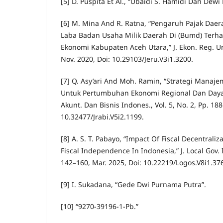
[5] D. Puspita Et Al., “Ubaidi S. Hamidi Dan Dewi 
[6] M. Mina And R. Ratna, “Pengaruh Pajak Daer
Laba Badan Usaha Milik Daerah Di (Bumd) Ter
Ekonomi Kabupaten Aceh Utara,” J. Ekon. Reg. Unim
Nov. 2020, Doi: 10.29103/Jeru.V3i1.3200.
[7] Q. Asy’ari And Moh. Ramin, “Strategi Man
Untuk Pertumbuhan Ekonomi Regional Dan Daya S
Akunt. Dan Bisnis Indones., Vol. 5, No. 2, Pp. 188
10.32477/Jrabi.V5i2.1199.
[8] A. S. T. Pabayo, “Impact Of Fiscal Decentraliz
Fiscal Independence In Indonesia,” J. Local Gov. I
142–160, Mar. 2025, Doi: 10.22219/Logos.V8i1.37
[9] I. Sukadana, “Gede Dwi Purnama Putra”.
[10] “9270-39196-1-Pb.”