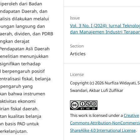
iperoleh dari Badan
endapatan Daerah, dan
Issue
alisis dilakukan melalui
Vol. 3 No. I (2024): Jurnal Teknolo
bungan langsung dan
dan Manajemen Industri Terapa
daerah, dividen, dan PDRB
angkan derajat
Section
 Pendapatan Asli Daerah
Articles
penelitian menunjukkan
signifikan terhadap
 berpengaruh positif
License
tralisasi fiskal, belanja
Copyright (c) 2026 Nurfiza Widayati, S
 pengaruh yang
Swandari, Akbar Lufi Zulfikar
ukkan bahwa instrumen
aktivitas ekonomi
ian fiskal daerah.
This work is licensed under a
Creative
an kualitas belanja
Commons Attribution-NonCommercia
an basis PAD untuk
ShareAlike 4.0 International License
.
rkelanjutan.