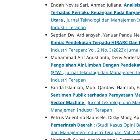
Endah Novita Sari, Ahmad Juliana,
Analisi
Terhadap Perilaku Keuangan Pada Karya
Utara
,
Jurnal Teknologi dan Manajemen In
Industri Terapan
Septian Dwi Ardiansyah, Yanuar Pandu Ne
Kimia: Pendekatan Terpadu HIRARC Dan
Industri Terapan: Vol. 2 No. I (2023): Jur
Muhammad Arif Agustianto, Deny Andest
Pengolahan Air Limbah Dengan Pendekatan
(FTA)
,
Jurnal Teknologi dan Manajemen Ind
Industri Terapan
Farida Islamiah, Muh. Qardawi Hamzah, Fa
Sentimen Publik terhadap Pernyataan M
Vector Machine
,
Jurnal Teknologi dan Man
Manajemen Industri Terapan
Petrus Valentino Baunsele, Dikky Mooy, Apr
Pemerintah Daerah
: (Studi Kasus Opini
dan Manajemen Industri Terapan: Vol. 2 N
Nuringsih Sujati, Aos Kuswandi, Darmant