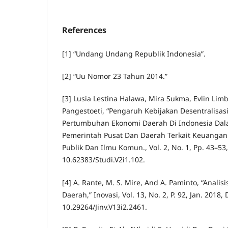
References
[1] “Undang Undang Republik Indonesia”.
[2] “Uu Nomor 23 Tahun 2014.”
[3] Lusia Lestina Halawa, Mira Sukma, Evlin Li
Pangestoeti, “Pengaruh Kebijakan Desentralisasi
Pertumbuhan Ekonomi Daerah Di Indonesia Da
Pemerintah Pusat Dan Daerah Terkait Keuangan
Publik Dan Ilmu Komun., Vol. 2, No. 1, Pp. 43–53,
10.62383/Studi.V2i1.102.
[4] A. Rante, M. S. Mire, And A. Paminto, “Anal
Daerah,” Inovasi, Vol. 13, No. 2, P. 92, Jan. 2018, 
10.29264/Jinv.V13i2.2461.