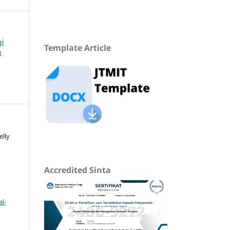
gi
Template Article
n
elly
Accredited Sinta
l-