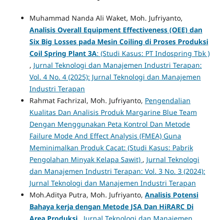
Muhammad Nanda Ali Waket, Moh. Jufriyanto,
Analisis Overall Equipment Effectiveness (OEE) dan
Six Big Losses pada Mesin Coiling di Proses Produksi
Coil Spring Plant 3A
: (Studi Kasus: PT Indospring Tbk )
,
Jurnal Teknologi dan Manajemen Industri Terapan:
Vol. 4 No. 4 (2025): Jurnal Teknologi dan Manajemen
Industri Terapan
Rahmat Fachrizal, Moh. Jufriyanto,
Pengendalian
Kualitas Dan Analisis Produk Margarine Blue Team
Dengan Menggunakan Peta Kontrol Dan Metode
Failure Mode And Effect Analysis (FMEA) Guna
Meminimalkan Produk Cacat: (Studi Kasus: Pabrik
Pengolahan Minyak Kelapa Sawit)
,
Jurnal Teknologi
dan Manajemen Industri Terapan: Vol. 3 No. 3 (2024):
Jurnal Teknologi dan Manajemen Industri Terapan
Moh.Aditya Putra, Moh. Jufriyanto,
Analisis Potensi
Bahaya kerja dengan Metode JSA Dan HiRARC Di
Area Produksi
,
Jurnal Teknologi dan Manajemen