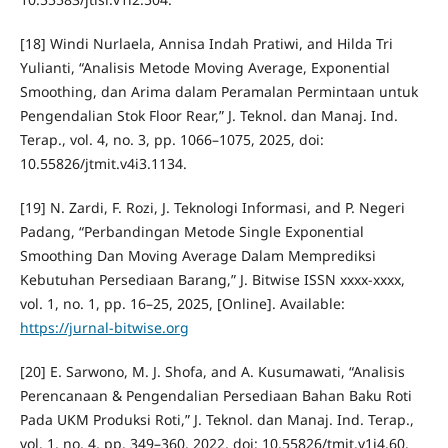
[18] Windi Nurlaela, Annisa Indah Pratiwi, and Hilda Tri
Yulianti, “Analisis Metode Moving Average, Exponential
Smoothing, dan Arima dalam Peramalan Permintaan untuk
Pengendalian Stok Floor Rear,” J. Teknol. dan Manaj. Ind.
Terap., vol. 4, no. 3, pp. 1066–1075, 2025, doi:
10.55826/jtmit.v4i3.1134.
[19] N. Zardi, F. Rozi, J. Teknologi Informasi, and P. Negeri
Padang, “Perbandingan Metode Single Exponential
Smoothing Dan Moving Average Dalam Memprediksi
Kebutuhan Persediaan Barang,” J. Bitwise ISSN xxxx-xxxx,
vol. 1, no. 1, pp. 16–25, 2025, [Online]. Available:
https://jurnal-bitwise.org
[20] E. Sarwono, M. J. Shofa, and A. Kusumawati, “Analisis
Perencanaan & Pengendalian Persediaan Bahan Baku Roti
Pada UKM Produksi Roti,” J. Teknol. dan Manaj. Ind. Terap.,
vol. 1, no. 4, pp. 349–360, 2022, doi: 10.55826/tmit.v1i4.60.