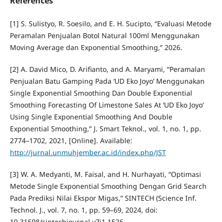
References
[1] S. Sulistyo, R. Soesilo, and E. H. Sucipto, “Evaluasi Metode
Peramalan Penjualan Botol Natural 100ml Menggunakan
Moving Average dan Exponential Smoothing,” 2026.
[2] A. David Mico, D. Arifianto, and A. Maryami, “Peramalan
Penjualan Batu Gamping Pada ‘UD Eko Joyo’ Menggunakan
Single Exponential Smoothing Dan Double Exponential
Smoothing Forecasting Of Limestone Sales At ‘UD Eko Joyo’
Using Single Exponential Smoothing And Double
Exponential Smoothing,” J. Smart Teknol., vol. 1, no. 1, pp.
2774–1702, 2021, [Online]. Available:
http://jurnal.unmuhjember.ac.id/index.php/JST
[3] W. A. Medyanti, M. Faisal, and H. Nurhayati, “Optimasi
Metode Single Exponential Smoothing Dengan Grid Search
Pada Prediksi Nilai Ekspor Migas,” SINTECH (Science Inf.
Technol. J., vol. 7, no. 1, pp. 59–69, 2024, doi:
10.31598/sintechjournal.v7i1.1526.