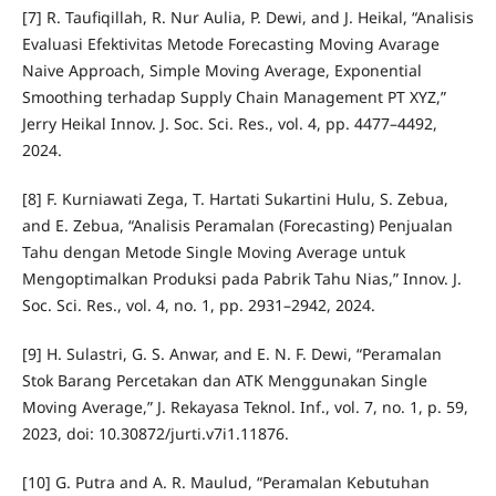
[7] R. Taufiqillah, R. Nur Aulia, P. Dewi, and J. Heikal, “Analisis
Evaluasi Efektivitas Metode Forecasting Moving Avarage
Naive Approach, Simple Moving Average, Exponential
Smoothing terhadap Supply Chain Management PT XYZ,”
Jerry Heikal Innov. J. Soc. Sci. Res., vol. 4, pp. 4477–4492,
2024.
[8] F. Kurniawati Zega, T. Hartati Sukartini Hulu, S. Zebua,
and E. Zebua, “Analisis Peramalan (Forecasting) Penjualan
Tahu dengan Metode Single Moving Average untuk
Mengoptimalkan Produksi pada Pabrik Tahu Nias,” Innov. J.
Soc. Sci. Res., vol. 4, no. 1, pp. 2931–2942, 2024.
[9] H. Sulastri, G. S. Anwar, and E. N. F. Dewi, “Peramalan
Stok Barang Percetakan dan ATK Menggunakan Single
Moving Average,” J. Rekayasa Teknol. Inf., vol. 7, no. 1, p. 59,
2023, doi: 10.30872/jurti.v7i1.11876.
[10] G. Putra and A. R. Maulud, “Peramalan Kebutuhan