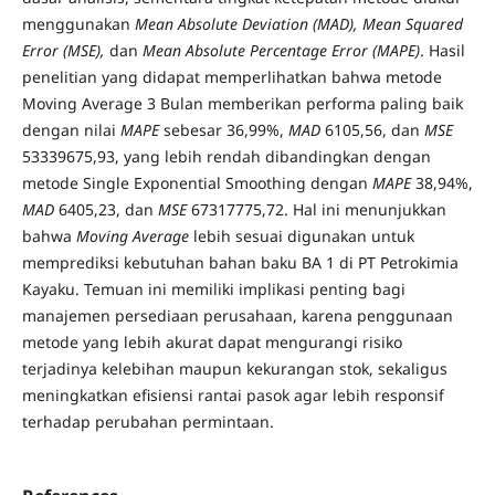
menggunakan
Mean Absolute Deviation (MAD), Mean Squared
Error (MSE),
dan
Mean Absolute Percentage Error (MAPE)
. Hasil
penelitian yang didapat memperlihatkan bahwa metode
Moving Average 3 Bulan memberikan performa paling baik
dengan nilai
MAPE
sebesar 36,99%,
MAD
6105,56, dan
MSE
53339675,93, yang lebih rendah dibandingkan dengan
metode Single Exponential Smoothing dengan
MAPE
38,94%,
MAD
6405,23, dan
MSE
67317775,72. Hal ini menunjukkan
bahwa
Moving Average
lebih sesuai digunakan untuk
memprediksi kebutuhan bahan baku BA 1 di PT Petrokimia
Kayaku. Temuan ini memiliki implikasi penting bagi
manajemen persediaan perusahaan, karena penggunaan
metode yang lebih akurat dapat mengurangi risiko
terjadinya kelebihan maupun kekurangan stok, sekaligus
meningkatkan efisiensi rantai pasok agar lebih responsif
terhadap perubahan permintaan.