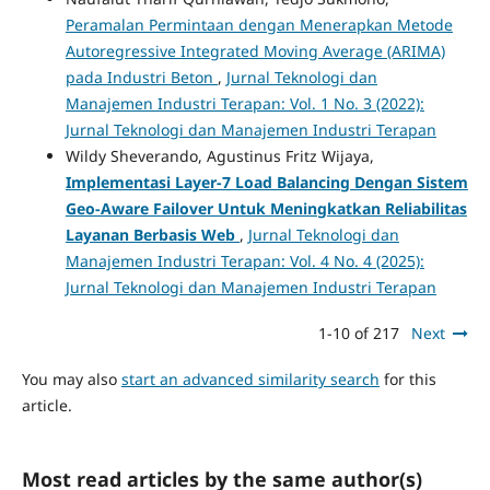
Peramalan Permintaan dengan Menerapkan Metode
Autoregressive Integrated Moving Average (ARIMA)
pada Industri Beton
,
Jurnal Teknologi dan
Manajemen Industri Terapan: Vol. 1 No. 3 (2022):
Jurnal Teknologi dan Manajemen Industri Terapan
Wildy Sheverando, Agustinus Fritz Wijaya,
Implementasi Layer-7 Load Balancing Dengan Sistem
Geo-Aware Failover Untuk Meningkatkan Reliabilitas
Layanan Berbasis Web
,
Jurnal Teknologi dan
Manajemen Industri Terapan: Vol. 4 No. 4 (2025):
Jurnal Teknologi dan Manajemen Industri Terapan
1-10 of 217
Next
You may also
start an advanced similarity search
for this
article.
Most read articles by the same author(s)