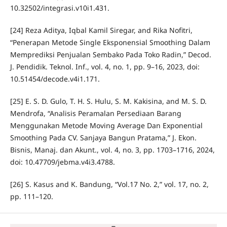
10.32502/integrasi.v10i1.431.
[24] Reza Aditya, Iqbal Kamil Siregar, and Rika Nofitri,
“Penerapan Metode Single Eksponensial Smoothing Dalam
Memprediksi Penjualan Sembako Pada Toko Radin,” Decod.
J. Pendidik. Teknol. Inf., vol. 4, no. 1, pp. 9–16, 2023, doi:
10.51454/decode.v4i1.171.
[25] E. S. D. Gulo, T. H. S. Hulu, S. M. Kakisina, and M. S. D.
Mendrofa, “Analisis Peramalan Persediaan Barang
Menggunakan Metode Moving Average Dan Exponential
Smoothing Pada CV. Sanjaya Bangun Pratama,” J. Ekon.
Bisnis, Manaj. dan Akunt., vol. 4, no. 3, pp. 1703–1716, 2024,
doi: 10.47709/jebma.v4i3.4788.
[26] S. Kasus and K. Bandung, “Vol.17 No. 2,” vol. 17, no. 2,
pp. 111–120.