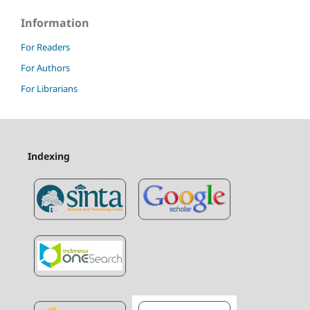
Information
For Readers
For Authors
For Librarians
Indexing