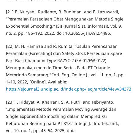
[21] E. Nuryani, Rudianto, R. Budiman, and E. Lazuwardi,
“Peramalan Persediaan Obat Menggunakan Metode Single
Exponential Smoothing,” JSiI (Jurnal Sist. Informasi), vol. 9,
no. 2, pp. 186–192, 2022, doi: 10.30656/jsii.v9i2.4486.
[22] M. H. Hamirsa and R. Rumita, “Usulan Perencanaan
Peramalan (Forecating) dan Safety Stock Persediaan Spare
Part Busi Champion Type RA7YC-2 (EV-01/EW-01/2)
Menggunakan metode Time Series Pada PT Triangle
Motorindo Semarang,” Ind. Eng. Online J., vol. 11, no. 1, pp.
1–10, 2022, [Online]. Available:
https://ejournal3.undip.ac.id/index.php/ieoj/article/view/34373
[23] T. Hidayat, A. Khairani, S. A. Putri, and Febriyanto,
“Implementasi Metode Peramalan Moving Average dan
Single Exponential Smoothing dalam Memprediksi
Kebutuhan Bearing pada PT XYZ,” Integr. J. Ilm. Tek. Ind.,
vol. 10, no. 1, pp. 45–54, 2025, doi: