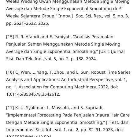
Weeka Wedang Uwuh Menggunakan Metode Single Moving
Average dan Metode Single Exponential Smoothing di PT
Weeka Sejahtera Group,” Innov. J. Soc. Sci. Res., vol. 5, no. 3,
pp. 2621–2632, 2025.
[15] R. R. Afandi and E. Ismiyah, “Analisis Peramalan
Penjualan Semen Menggunakan Metode Single Moving
Average dan Single Exponential Smoothing,” JUSTI (Jurnal
Sist. Dan Tek. Ind., vol. 5, no. 2, p. 188, 2024.
[16] Q. Wen, L. Yang, T. Zhou, and L. Sun, Robust Time Series
Analysis and Applications: An Industrial Perspective, vol. 1,
no. 1. Association for Computing Machinery, 2022. doi:
10.1145/3534678.3542612.
[17] K. U. Syaliman, L. Maysofa, and S. Sapriadi,
“Implementasi Forecasting Pada Penjualan Inaura Hair Care
Dengan Metode Single Exponential Smoothing,” J. Test. dan
Implementasi Sist. Inf., vol. 1, no. 2, pp. 82–91, 2023, doi:
10.55583/jtisi.v1i2.504.