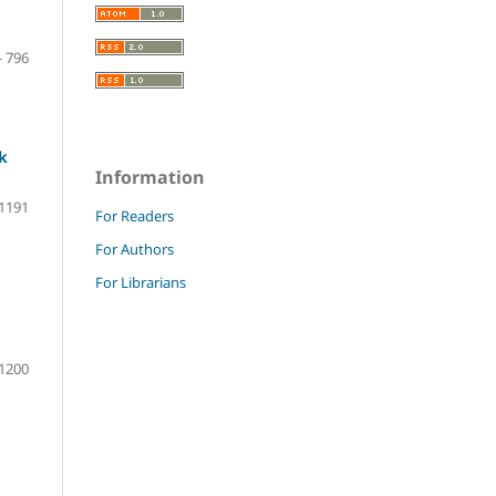
- 796
k
Information
 1191
For Readers
For Authors
For Librarians
 1200