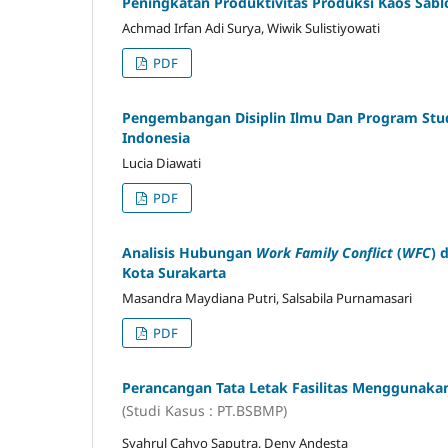
Peningkatan Produktivitas Produksi Kaos Sa
Achmad Irfan Adi Surya, Wiwik Sulistiyowati
PDF
Pengembangan Disiplin Ilmu Dan Program Stud
Indonesia
Lucia Diawati
PDF
Analisis Hubungan
Work Family Conflict
(
WFC
) 
Kota Surakarta
Masandra Maydiana Putri, Salsabila Purnamasari
PDF
Perancangan Tata Letak Fasilitas Menggunaka
(Studi Kasus : PT.BSBMP)
Syahrul Cahyo Saputra, Deny Andesta