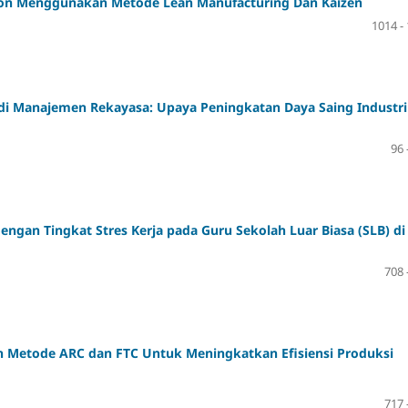
blon Menggunakan Metode Lean Manufacturing Dan Kaizen
1014 -
i Manajemen Rekayasa: Upaya Peningkatan Daya Saing Industri
96 
dengan Tingkat Stres Kerja pada Guru Sekolah Luar Biasa (SLB) di
708 
n Metode ARC dan FTC Untuk Meningkatkan Efisiensi Produksi
717 