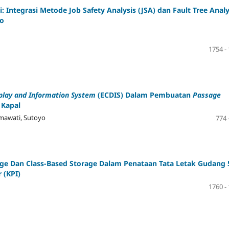
i: Integrasi Metode Job Safety Analysis (JSA) dan Fault Tree Analy
ko
1754 -
play and Information System
(ECDIS) Dalam Pembuatan
Passage
 Kapal
hmawati, Sutoyo
774 
age Dan Class-Based Storage Dalam Penataan Tata Letak Gudang 
 (KPI)
1760 -