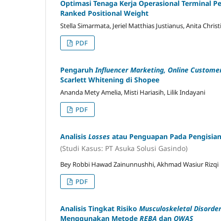
Optimasi Tenaga Kerja Operasional Terminal 
Ranked Positional Weight
Stella Simarmata, Jeriel Matthias Justianus, Anita Chris
PDF
Pengaruh
Influencer Marketing, Online Custome
Scarlett Whitening di Shopee
Ananda Mety Amelia, Misti Hariasih, Lilik Indayani
PDF
Analisis
Losses
atau Penguapan Pada Pengisia
(Studi Kasus: PT Asuka Solusi Gasindo)
Bey Robbi Hawad Zainunnushhi, Akhmad Wasiur Rizqi
PDF
Analisis Tingkat Risiko
Musculoskeletal Disorde
Menggunakan Metode
REBA
dan
OWAS