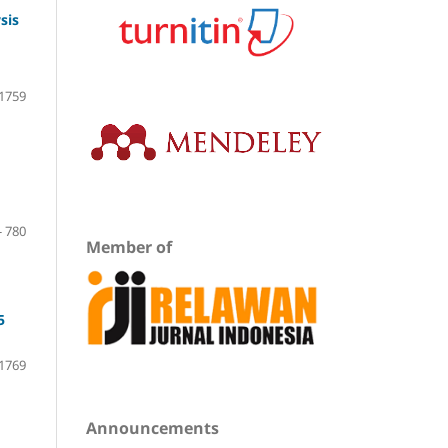
sis
 1759
- 780
Member of
5
 1769
Announcements