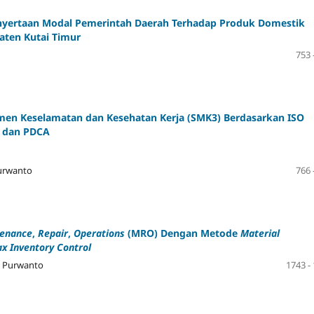
enyertaan Modal Pemerintah Daerah Terhadap Produk Domestik
paten Kutai Timur
753 
men Keselamatan dan Kesehatan Kerja (SMK3) Berdasarkan ISO
dan PDCA
urwanto
766 
enance
,
Repair
,
Operations
(MRO) Dengan Metode
Material
x Inventory Control
a, Purwanto
1743 -