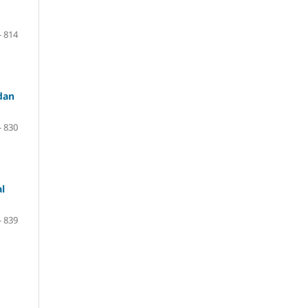
- 814
dan
- 830
l
- 839