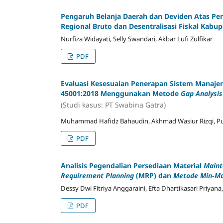
Pengaruh Belanja Daerah dan Deviden Atas P
Regional Bruto dan Desentralisasi Fiskal Kabu
Nurfiza Widayati, Selly Swandari, Akbar Lufi Zulfikar
PDF
Evaluasi Kesesuaian Penerapan Sistem Manaje
45001:2018 Menggunakan Metode
Gap Analysis
(Studi kasus: PT Swabina Gatra)
Muhammad Hafidz Bahaudin, Akhmad Wasiur Rizqi, P
PDF
Analisis Pegendalian Persediaan Material
Maint
Requirement Planning
(MRP) dan
Metode Min-Ma
Dessy Dwi Fitriya Anggaraini, Efta Dhartikasari Priyan
PDF