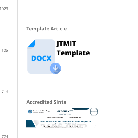
 1023
Template Article
- 105
- 716
Accredited Sinta
- 724