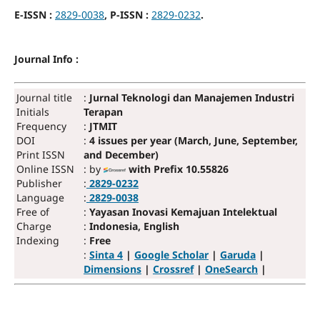
E-ISSN :
2829-0038
, P-ISSN :
2829-0232
.
Journal Info :
Journal title
:
Jurnal Teknologi dan Manajemen Industri
Initials
Terapan
Frequency
:
JTMIT
DOI
:
4 issues per year (March, June, September,
Print ISSN
and December)
Online ISSN
: by
with Prefix 10.55826
Publisher
:
2829-0232
Language
:
2829-0038
Free of
:
Yayasan Inovasi Kemajuan Intelektual
Charge
:
Indonesia, English
Indexing
:
Free
:
Sinta 4
|
Google Scholar
|
Garuda
|
Dimensions
|
Crossref
|
OneSearch
|