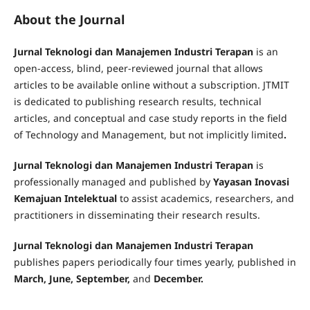
practitioners to discuss current issues, research, and
innovations in the Meetings, Incentives, Conventions,
About the Journal
and Exhibitions (MICE) industry. The conference is held
annually and will continue to be organized in the coming
Jurnal Teknologi dan Manajemen Industri Terapan
is an
years.
open-access, blind, peer-reviewed journal that allows
articles to be available online without a subscription. JTMIT
Read More
is dedicated to publishing research results, technical
articles, and conceptual and case study reports in the field
of Technology and Management, but not implicitly limited
.
Jurnal Teknologi dan Manajemen Industri Terapan
is
professionally managed and published by
Yayasan Inovasi
Kemajuan Intelektual
to assist academics, researchers, and
practitioners in disseminating their research results.
Jurnal Teknologi dan Manajemen Industri Terapan
publishes papers periodically four times yearly, published in
March, June, September,
and
December.