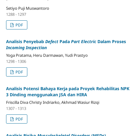
Setiyo Puji Muswantoro
1288 - 1297
PDF
Analisis Penyebab
Defect
Pada
Part Electric
Dalam Proses
Incoming Inspection
Yoga Pratama, Heru Darmawan, Yudi Prastyo
1298 - 1306
PDF
Analisis Potensi Bahaya Kerja pada Proyek Rehabilitas NPK
3 Dinding menggunakan JSA dan HIRA
Friscilla Diva Christy Indriarko, Akhmad Wasiur Rizqi
1307 - 1313
PDF
Analisis Risiko
Musculoskeletal Disorders
(MSDs)