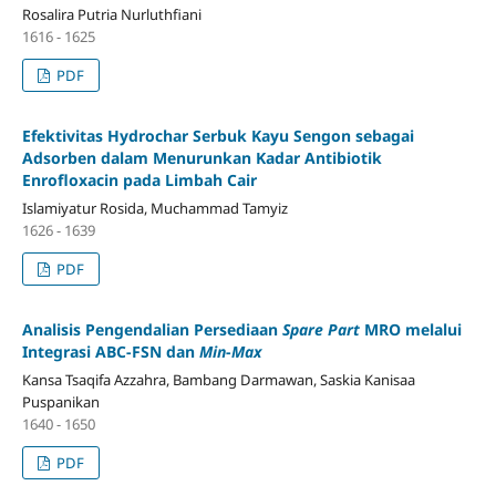
Rosalira Putria Nurluthfiani
1616 - 1625
PDF
Efektivitas Hydrochar Serbuk Kayu Sengon sebagai
Adsorben dalam Menurunkan Kadar Antibiotik
Enrofloxacin pada Limbah Cair
Islamiyatur Rosida, Muchammad Tamyiz
1626 - 1639
PDF
Analisis Pengendalian Persediaan
Spare Part
MRO melalui
Integrasi ABC-FSN dan
Min
-
Max
Kansa Tsaqifa Azzahra, Bambang Darmawan, Saskia Kanisaa
Puspanikan
1640 - 1650
PDF