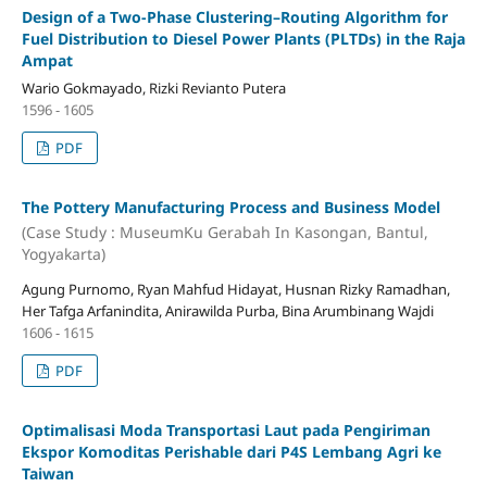
Design of a Two-Phase Clustering–Routing Algorithm for
Fuel Distribution to Diesel Power Plants (PLTDs) in the Raja
Ampat
Wario Gokmayado, Rizki Revianto Putera
1596 - 1605
PDF
The Pottery Manufacturing Process and Business Model
(Case Study : MuseumKu Gerabah In Kasongan, Bantul,
Yogyakarta)
Agung Purnomo, Ryan Mahfud Hidayat, Husnan Rizky Ramadhan,
Her Tafga Arfanindita, Anirawilda Purba, Bina Arumbinang Wajdi
1606 - 1615
PDF
Optimalisasi Moda Transportasi Laut pada Pengiriman
Ekspor Komoditas Perishable dari P4S Lembang Agri ke
Taiwan