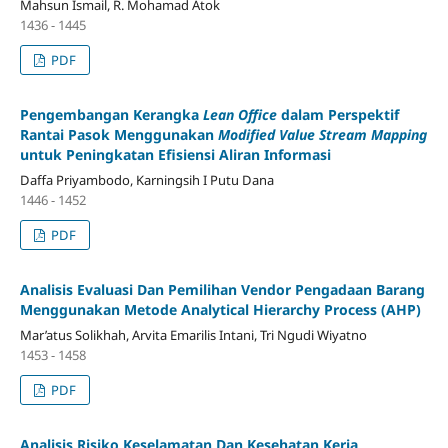
Mahsun Ismail, R. Mohamad Atok
1436 - 1445
PDF
Pengembangan Kerangka
Lean Office
dalam Perspektif
Rantai Pasok Menggunakan
Modified Value Stream Mapping
untuk Peningkatan Efisiensi Aliran Informasi
Daffa Priyambodo, Karningsih I Putu Dana
1446 - 1452
PDF
Analisis Evaluasi Dan Pemilihan Vendor Pengadaan Barang
Menggunakan Metode Analytical Hierarchy Process (AHP)
Mar’atus Solikhah, Arvita Emarilis Intani, Tri Ngudi Wiyatno
1453 - 1458
PDF
Analisis Risiko Keselamatan Dan Kesehatan Kerja