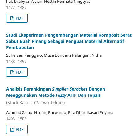
habibi abyaz, Alviani Hesthi Permata Ningtyas
1477 - 1487
PDF
Studi Eksperimen Pengembangan Material Komposit Serat
Sabut Buah Pinang Sebagai Penguat Material Alternatif
Pembubutan
Suhersan Panggalo, Musa Bondaris Palungan, Nitha
1488 - 1497
PDF
Analisis Perankingan
Supplier Sprocket
Dengan
Menggunakan Metode
Fuzzy
AHP Dan Topsis
(Studi Kasus: CV Twb Teknik)
Achmad Zainul Hildan, Purwanto, Efta Dhartikasari Priyana
1496 - 1503
PDF