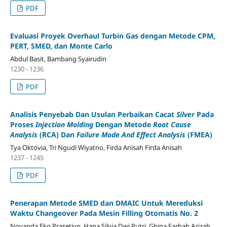
PDF
Evaluasi Proyek Overhaul Turbin Gas dengan Metode CPM,
PERT, SMED, dan Monte Carlo
Abdul Basit, Bambang Syairudin
1230 - 1236
PDF
Analisis Penyebab Dan Usulan Perbaikan Cacat
Silver
Pada
Proses
Injection Molding
Dengan Metode
Root Cause
Analysis
(RCA)
Dan
Failure Mode And Effect Analysis
(FMEA)
Tya Oktovia, Tri Ngudi Wiyatno, Firda Anisah Firda Anisah
1237 - 1245
PDF
Penerapan Metode SMED dan DMAIC Untuk Mereduksi
Waktu Changeover Pada Mesin Filling Otomatis No. 2
Novanda Eko Prasetiyo, Hana Silvia Dwi Putri, Ghina Farhah Azizah