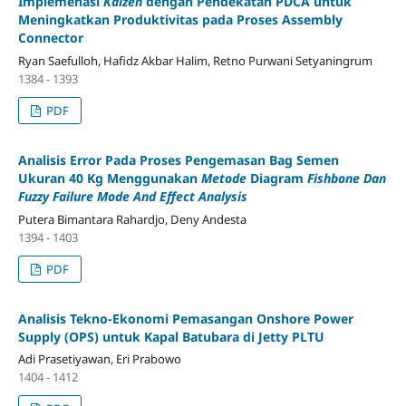
Implemenasi
Kaizen
dengan Pendekatan PDCA untuk
Meningkatkan Produktivitas pada Proses Assembly
Connector
Ryan Saefulloh, Hafidz Akbar Halim, Retno Purwani Setyaningrum
1384 - 1393
PDF
Analisis Error Pada Proses Pengemasan Bag Semen
Ukuran 40 Kg Menggunakan
Metode
Diagram
Fishbone Dan
Fuzzy Failure Mode And Effect Analysis
Putera Bimantara Rahardjo, Deny Andesta
1394 - 1403
PDF
Analisis Tekno-Ekonomi Pemasangan Onshore Power
Supply (OPS) untuk Kapal Batubara di Jetty PLTU
Adi Prasetiyawan, Eri Prabowo
1404 - 1412