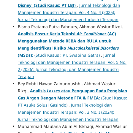
Disney
:
(Studi Kasus: PT LBJ)
,
Jurnal Teknologi dan
Manajemen Industri Terapan: Vol. 4 No. 4 (2025):
Jurnal Teknologi dan Manajemen Industri Terapan
Bisma Pratama Putra Fahnury, Akhmad Wasiur Rizqi,
Analisis Postur Kerja Teknisi
Air Conditioner
(AC)
Menggunakan Metode REBA dan RULA untuk
Mengidentifikasi Risiko
Musculoskeletal Disorders
(MSDs)
: (Studi Kasus : PT. Swabina Gatra)
,
Jurnal
Teknologi dan Manajemen Industri Terapan: Vol. 5 No.
2 (2026): Jurnal Teknologi dan Manajemen Industri
Terapan
Bey Robbi Hawad Zainunnushhi, Akhmad Wasiur
Rizqi,
Analisis
Losses
atau Penguapan Pada Pengisian
Gas Argon Dengan Metode FTA & FMEA
: (Studi Kasus:
PT Asuka Solusi Gasindo)
,
Jurnal Teknologi dan
Manajemen Industri Terapan: Vol. 3 No. I (2024):
Jurnal Teknologi dan Manajemen Industri Terapan
Muhammad Maulana Abim Al Iskhaqi, Akhmad Wasiur