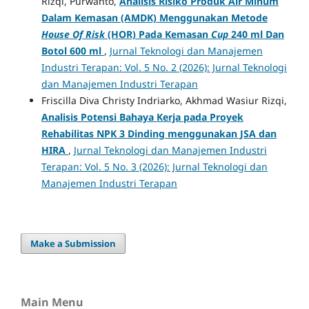
Rizqi, Purwanto,
Analisis Risiko Produk Air Minum
Dalam Kemasan (AMDK) Menggunakan Metode
House Of Risk
(HOR) Pada Kemasan
Cup
240 ml Dan
Botol 600 ml
,
Jurnal Teknologi dan Manajemen
Industri Terapan: Vol. 5 No. 2 (2026): Jurnal Teknologi
dan Manajemen Industri Terapan
Friscilla Diva Christy Indriarko, Akhmad Wasiur Rizqi,
Analisis Potensi Bahaya Kerja pada Proyek
Rehabilitas NPK 3 Dinding menggunakan JSA dan
HIRA
,
Jurnal Teknologi dan Manajemen Industri
Terapan: Vol. 5 No. 3 (2026): Jurnal Teknologi dan
Manajemen Industri Terapan
Make a Submission
Main Menu