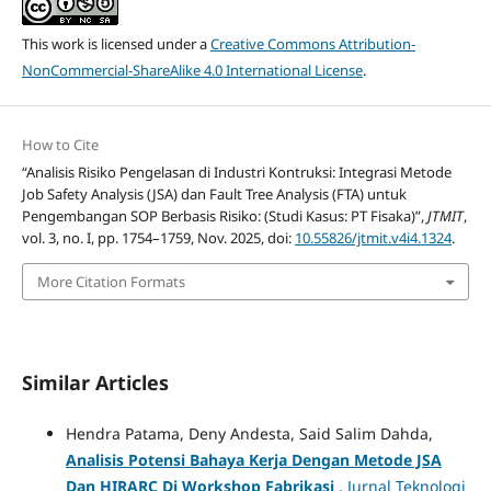
This work is licensed under a
Creative Commons Attribution-
NonCommercial-ShareAlike 4.0 International License
.
How to Cite
“Analisis Risiko Pengelasan di Industri Kontruksi: Integrasi Metode
Job Safety Analysis (JSA) dan Fault Tree Analysis (FTA) untuk
Pengembangan SOP Berbasis Risiko: (Studi Kasus: PT Fisaka)”,
JTMIT
,
vol. 3, no. I, pp. 1754–1759, Nov. 2025, doi:
10.55826/jtmit.v4i4.1324
.
More Citation Formats
Similar Articles
Hendra Patama, Deny Andesta, Said Salim Dahda,
Analisis Potensi Bahaya Kerja Dengan Metode JSA
Dan HIRARC Di Workshop Fabrikasi
,
Jurnal Teknologi