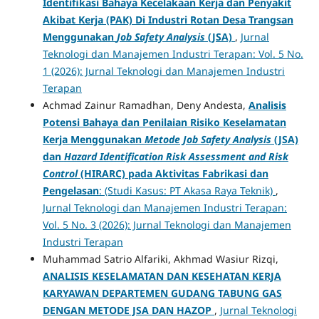
Identifikasi Bahaya Kecelakaan Kerja dan Penyakit
Akibat Kerja (PAK) Di Industri Rotan Desa Trangsan
Menggunakan
Job Safety Analysis
(JSA)
,
Jurnal
Teknologi dan Manajemen Industri Terapan: Vol. 5 No.
1 (2026): Jurnal Teknologi dan Manajemen Industri
Terapan
Achmad Zainur Ramadhan, Deny Andesta,
Analisis
Potensi Bahaya dan Penilaian Risiko Keselamatan
Kerja Menggunakan
Metode Job Safety Analysis
(JSA)
dan
Hazard Identification Risk Assessment and Risk
Control
(HIRARC) pada Aktivitas Fabrikasi dan
Pengelasan
: (Studi Kasus: PT Akasa Raya Teknik)
,
Jurnal Teknologi dan Manajemen Industri Terapan:
Vol. 5 No. 3 (2026): Jurnal Teknologi dan Manajemen
Industri Terapan
Muhammad Satrio Alfariki, Akhmad Wasiur Rizqi,
ANALISIS KESELAMATAN DAN KESEHATAN KERJA
KARYAWAN DEPARTEMEN GUDANG TABUNG GAS
DENGAN METODE JSA DAN HAZOP
,
Jurnal Teknologi