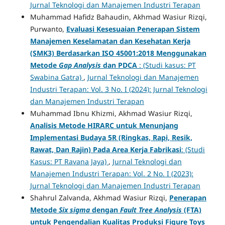
Jurnal Teknologi dan Manajemen Industri Terapan
Muhammad Hafidz Bahaudin, Akhmad Wasiur Rizqi,
Purwanto,
Evaluasi Kesesuaian Penerapan Sistem
Manajemen Keselamatan dan Kesehatan Kerja
(SMK3) Berdasarkan ISO 45001:2018 Menggunakan
Metode
Gap Analysis
dan PDCA
: (Studi kasus: PT
Swabina Gatra)
,
Jurnal Teknologi dan Manajemen
Industri Terapan: Vol. 3 No. I (2024): Jurnal Teknologi
dan Manajemen Industri Terapan
Muhammad Ibnu Khizmi, Akhmad Wasiur Rizqi,
Analisis Metode HIRARC untuk Menunjang
Implementasi Budaya 5R (Ringkas, Rapi, Resik,
Rawat, Dan Rajin) Pada Area Kerja Fabrikasi
: (Studi
Kasus: PT Ravana Jaya)
,
Jurnal Teknologi dan
Manajemen Industri Terapan: Vol. 2 No. I (2023):
Jurnal Teknologi dan Manajemen Industri Terapan
Shahrul Zalvanda, Akhmad Wasiur Rizqi,
Penerapan
Metode
Six sigma
dengan
Fault Tree Analysis
(FTA)
untuk Pengendalian Kualitas Produksi Figure Toys