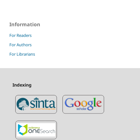
Information
For Readers
For Authors
For Librarians
Indexing