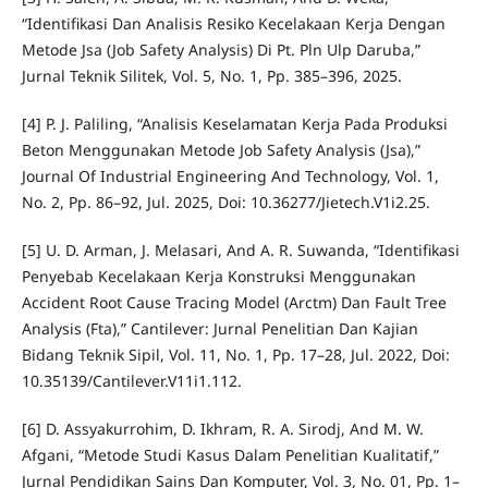
“Identifikasi Dan Analisis Resiko Kecelakaan Kerja Dengan
Metode Jsa (Job Safety Analysis) Di Pt. Pln Ulp Daruba,”
Jurnal Teknik Silitek, Vol. 5, No. 1, Pp. 385–396, 2025.
[4] P. J. Paliling, “Analisis Keselamatan Kerja Pada Produksi
Beton Menggunakan Metode Job Safety Analysis (Jsa),”
Journal Of Industrial Engineering And Technology, Vol. 1,
No. 2, Pp. 86–92, Jul. 2025, Doi: 10.36277/Jietech.V1i2.25.
[5] U. D. Arman, J. Melasari, And A. R. Suwanda, “Identifikasi
Penyebab Kecelakaan Kerja Konstruksi Menggunakan
Accident Root Cause Tracing Model (Arctm) Dan Fault Tree
Analysis (Fta),” Cantilever: Jurnal Penelitian Dan Kajian
Bidang Teknik Sipil, Vol. 11, No. 1, Pp. 17–28, Jul. 2022, Doi:
10.35139/Cantilever.V11i1.112.
[6] D. Assyakurrohim, D. Ikhram, R. A. Sirodj, And M. W.
Afgani, “Metode Studi Kasus Dalam Penelitian Kualitatif,”
Jurnal Pendidikan Sains Dan Komputer, Vol. 3, No. 01, Pp. 1–