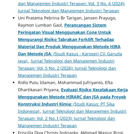
dan Manajemen Industri Terapan: Vol. 3 No. 4 (2024):
Jurnal Teknologi dan Manajemen Industri Terapan
Uni Pratama Pebrina Br Tarigan, Jansen Prayugo,
Raymon Lumban Gaol,
Perancangan Sistem
Peringatan Visual Menggunakan Cone Untuk
Mengurangi Risiko Tabrakan Forklift Terhadap
Material Dan Produk Menggunakan Metode HIRA
Dan Metode JSA
: (Studi Kasus : Karoseri CV. Garuda
Jaya)
,
Jurnal Teknologi dan Manajemen Industri
Terapan: Vol. 5 No. 2 (2026): Jurnal Teknologi dan
Manajemen Industri Terapan
Ridlo Putu Idaman, Mohammad Jufriyanto, Efta
Dhartikasari Priyana,
Evaluasi Risiko Kecelakaan Kerja
Menggunakan Metode HIRARC dan JSA pada Proyek
Konstruksi Industri Kimia
: (Studi Kasus: PT Sika
Indonesia)
,
Jurnal Teknologi dan Manajemen Industri
Terapan: Vol. 2 No. I (2023): Jurnal Teknologi dan
Manajemen Industri Terapan
Friscilla Diva Christy Indriarko, Akhmad Wasiur Rizqi,