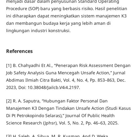
menjadi dasar dalam penyusunan Standard Operating
Procedure (SOP) baru yang berbasis risiko. Hasil penelitian
ini diharapkan dapat meningkatkan sistem manajemen K3
dan membangun budaya kerja yang lebih aman di
lingkungan industri konstruksi.
References
[1] B. Chahyadhi Et Al., “Penerapan Risk Assessment Dengan
Job Safety Analysis Guna Mencegah Unsafe Action,” Jurnal
Abdimas Ilmiah Citra Bakti, Vol. 4, No. 4, Pp. 853–863, Dec.
2023, Doi: 10.38048/Jailcb.V4i4.2197.
[2] R. A. Saputra, “Hubungan Faktor Personal Dan
Manajemen K3 Dengan Tindakan Unsafe Action (Studi Kasus
Di Pt Petrokopindo Selaras),” Journal Of Public Health
Science Research (Jphsr), Vol. 5, No. 2, Pp. 46–63, 2025.
[3] H. Saleh, A. Sibua, M. R. Kusman, And D. Weka,