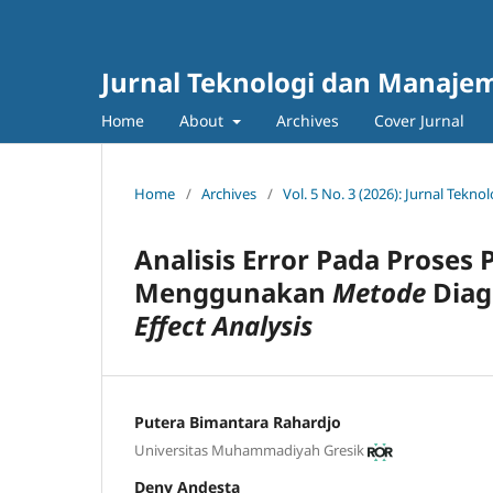
Jurnal Teknologi dan Manajem
Home
About
Archives
Cover Jurnal
Home
/
Archives
/
Vol. 5 No. 3 (2026): Jurnal Tek
Analisis Error Pada Prose
Menggunakan
Metode
Dia
Effect Analysis
Putera Bimantara Rahardjo
Universitas Muhammadiyah Gresik
Deny Andesta