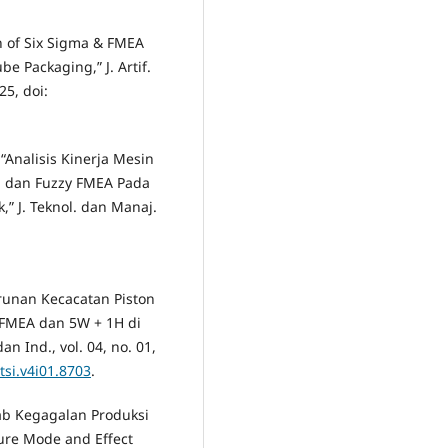
ion of Six Sigma & FMEA
e Packaging,” J. Artif.
25, doi:
 “Analisis Kinerja Mesin
dan Fuzzy FMEA Pada
” J. Teknol. dan Manaj.
urunan Kecacatan Piston
FMEA dan 5W + 1H di
n Ind., vol. 04, no. 01,
tsi.v4i01.8703
.
bab Kegagalan Produksi
ure Mode and Effect