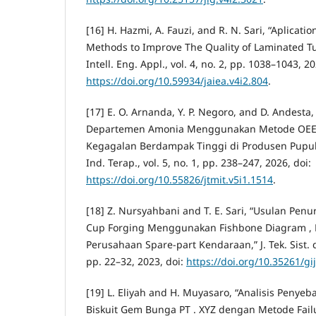
[16] H. Hazmi, A. Fauzi, and R. N. Sari, “Aplicat
Methods to Improve The Quality of Laminated Tub
Intell. Eng. Appl., vol. 4, no. 2, pp. 1038–1043, 20
https://doi.org/10.59934/jaiea.v4i2.804
.
[17] E. O. Arnanda, Y. P. Negoro, and D. Andesta,
Departemen Amonia Menggunakan Metode OEE 
Kegagalan Berdampak Tinggi di Produsen Pupuk,
Ind. Terap., vol. 5, no. 1, pp. 238–247, 2026, doi:
https://doi.org/10.55826/jtmit.v5i1.1514
.
[18] Z. Nursyahbani and T. E. Sari, “Usulan Pen
Cup Forging Menggunakan Fishbone Diagram , 
Perusahaan Spare-part Kendaraan,” J. Tek. Sist. da
pp. 22–32, 2023, doi:
https://doi.org/10.35261/gij
[19] L. Eliyah and H. Muyasaro, “Analisis Penye
Biskuit Gem Bunga PT . XYZ dengan Metode Fail