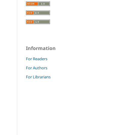
Information
For Readers
For Authors
For Librarians