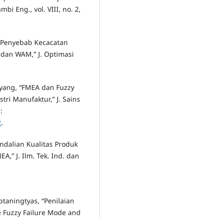
bi Eng., vol. VIII, no. 2,
is Penyebab Kecacatan
dan WAM,” J. Optimasi
Mayang, “FMEA dan Fuzzy
tri Manufaktur,” J. Sains
:
2
.
gendalian Kualitas Produk
,” J. Ilm. Tek. Ind. dan
ptaningtyas, “Penilaian
 Fuzzy Failure Mode and