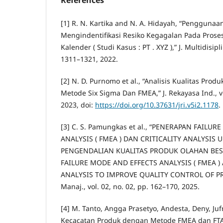
[1] R. N. Kartika and N. A. Hidayah, “Pengguna
Mengindentifikasi Resiko Kegagalan Pada Proses
Kalender ( Studi Kasus : PT . XYZ ),” J. Multidisipli
1311–1321, 2022.
[2] N. D. Purnomo et al., “Analisis Kualitas Pr
Metode Six Sigma Dan FMEA,” J. Rekayasa Ind., vol
2023, doi:
https://doi.org/10.37631/jri.v5i2.1178
.
[3] C. S. Pamungkas et al., “PENERAPAN FAILU
ANALYSIS ( FMEA ) DAN CRITICALITY ANALYSI
PENGENDALIAN KUALITAS PRODUK OLAHAN BESI
FAILURE MODE AND EFFECTS ANALYSIS ( FMEA )
ANALYSIS TO IMPROVE QUALITY CONTROL OF PROC
Manaj., vol. 02, no. 02, pp. 162–170, 2025.
[4] M. Tanto, Angga Prasetyo, Andesta, Deny, Jufr
Kecacatan Produk dengan Metode FMEA dan FT