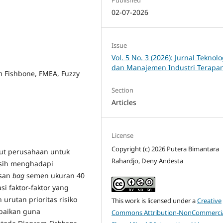
02-07-2026
Issue
Vol. 5 No. 3 (2026): Jurnal Teknolo
dan Manajemen Industri Terapa
m Fishbone, FMEA, Fuzzy
Section
Articles
License
Copyright (c) 2026 Putera Bimantara
tut perusahaan untuk
Rahardjo, Deny Andesta
asih menghadapi
asan
bag
semen ukuran 40
si faktor-faktor yang
rutan prioritas risiko
This work is licensed under a
Creative
baikan guna
Commons Attribution-NonCommercia