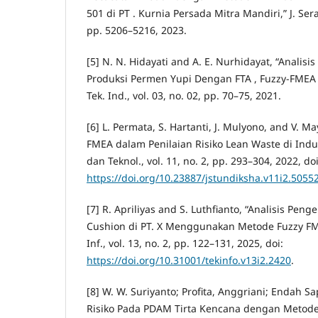
501 di PT . Kurnia Persada Mitra Mandiri,” J. Seram
pp. 5206–5216, 2023.
[5] N. N. Hidayati and A. E. Nurhidayat, “Analis
Produksi Permen Yupi Dengan FTA , Fuzzy-FMEA 
Tek. Ind., vol. 03, no. 02, pp. 70–75, 2021.
[6] L. Permata, S. Hartanti, J. Mulyono, and V. 
FMEA dalam Penilaian Risiko Lean Waste di Indus
dan Teknol., vol. 11, no. 2, pp. 293–304, 2022, doi
https://doi.org/10.23887/jstundiksha.v11i2.5055
[7] R. Apriliyas and S. Luthfianto, “Analisis Pen
Cushion di PT. X Menggunakan Metode Fuzzy FMEA
Inf., vol. 13, no. 2, pp. 122–131, 2025, doi:
https://doi.org/10.31001/tekinfo.v13i2.2420
.
[8] W. W. Suriyanto; Profita, Anggriani; Endah Sa
Risiko Pada PDAM Tirta Kencana dengan Metode