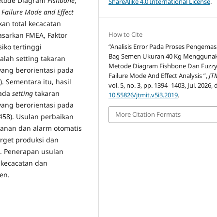
etode Diagram
Fishbone
,
ShareAlike 4.0 International License
.
 Failure Mode and Effect
an total kecacatan
How to Cite
asarkan FMEA, Faktor
iko tertinggi
“Analisis Error Pada Proses Pengema
Bag Semen Ukuran 40 Kg Mengguna
alah setting takaran
Metode Diagram Fishbone Dan Fuzz
 yang berorientasi pada
Failure Mode And Effect Analysis ”,
JT
. Sementara itu, hasil
vol. 5, no. 3, pp. 1394–1403, Jul. 2026, 
pada
setting
takaran
10.55826/jtmit.v5i3.2019
.
 yang berorientasi pada
More Citation Formats
(458). Usulan perbaikan
kanan dan alarm otomatis
arget produksi dan
la. Penerapan usulan
 kecacatan dan
en.