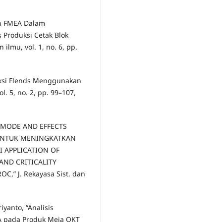
an FMEA Dalam
 Produksi Cetak Blok
n ilmu, vol. 1, no. 6, pp.
oduksi Flends Menggunakan
. 5, no. 2, pp. 99–107,
RE MODE AND EFFECTS
S UNTUK MENINGKATKAN
 APPLICATION OF
 AND CRITICALITY
,” J. Rekayasa Sist. dan
iyanto, “Analisis
A pada Produk Meja OKT