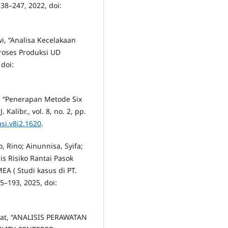
 238–247, 2022, doi:
wi, “Analisa Kecelakaan
oses Produksi UD
 doi:
ri, “Penerapan Metode Six
alibr., vol. 8, no. 2, pp.
asi.v8i2.1620
.
, Rino; Ainunnisa, Syifa;
sis Risiko Rantai Pasok
 ( Studi kasus di PT.
85–193, 2025, doi:
yat, “ANALISIS PERAWATAN