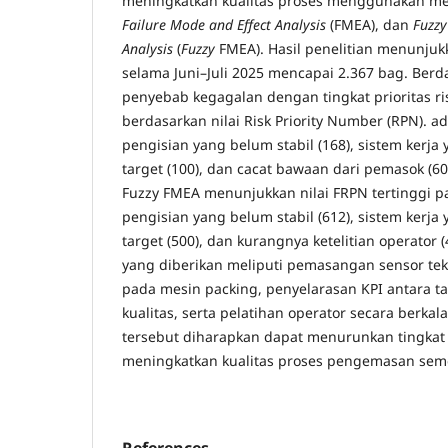
meningkatkan kualitas proses menggunakan m
Failure Mode and Effect Analysis
(FMEA), dan
Fuzzy
Analysis
(
Fuzzy
FMEA). Hasil penelitian menunjukk
selama Juni–Juli 2025 mencapai 2.367 bag. Berd
penyebab kegagalan dengan tingkat prioritas ris
berdasarkan nilai Risk Priority Number (RPN). ad
pengisian yang belum stabil (168), sistem kerja
target (100), dan cacat bawaan dari pemasok (60)
Fuzzy FMEA menunjukkan nilai FRPN tertinggi 
pengisian yang belum stabil (612), sistem kerja
target (500), dan kurangnya ketelitian operator 
yang diberikan meliputi pemasangan sensor te
pada mesin packing, penyelarasan KPI antara t
kualitas, serta pelatihan operator secara berka
tersebut diharapkan dapat menurunkan tingkat
meningkatkan kualitas proses pengemasan sem
References