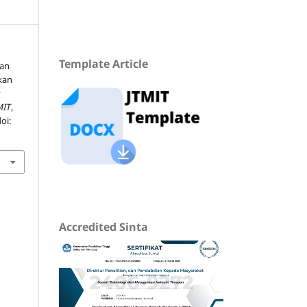
Template Article
san
kan
y
MIT
,
doi:
Accredited Sinta