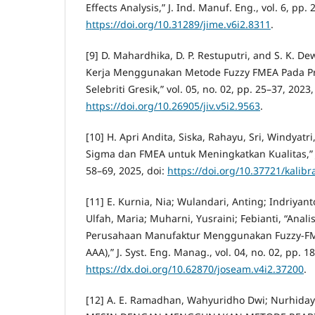
Effects Analysis,” J. Ind. Manuf. Eng., vol. 6, pp.
https://doi.org/10.31289/jime.v6i2.8311
.
[9] D. Mahardhika, D. P. Restuputri, and S. K. De
Kerja Menggunakan Metode Fuzzy FMEA Pada Pr
Selebriti Gresik,” vol. 05, no. 02, pp. 25–37, 2023,
https://doi.org/10.26905/jiv.v5i2.9563
.
[10] H. Apri Andita, Siska, Rahayu, Sri, Windyat
Sigma dan FMEA untuk Meningkatkan Kualitas,” J. K
58–69, 2025, doi:
https://doi.org/10.37721/kalibr
[11] E. Kurnia, Nia; Wulandari, Anting; Indriyanto
Ulfah, Maria; Muharni, Yusraini; Febianti, “Anali
Perusahaan Manufaktur Menggunakan Fuzzy-FMEA
AAA),” J. Syst. Eng. Manag., vol. 04, no. 02, pp. 1
https://dx.doi.org/10.62870/joseam.v4i2.37200
.
[12] A. E. Ramadhan, Wahyuridho Dwi; Nurhida