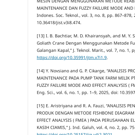
MESIN DENGAN MENGGUNAKAN METODE REABI
MAINTENANCE DAN FUZZY FAILURE MODE AND EF
Indones. Soc. Teknol., vol. 3, no. 8, pp. 867–878, 
10.36418/jist.v3i8.474.
[13] I. B. Bachtiar, M. D. Khairansyah, and M. Y. S
Goliath Crane Dengan Menggunakan Metode Fu
Galangan Kapal,” J. Teknol. Marit., vol. 7, no. 1, 
https://doi.org/10.35991/jtm.v7i1.9
.
[14] Y. Novsiano and G. P. Cikarge, “ANALISIS 
MAINTENANCE PADA PUMP TANK FARM MILIK P
FUZZY FAILURE MODE AND EFFECT ANALYSIS ( FMEA
Eng. Sci., vol. 6, no. 1, pp. 1–9, 2025, doi: 10.35
[15] E. Aristriyana and R. A. Fauzi, “ANALISIS
PRODUK DENGAN METODE FISHBONE DIAGRAM 
EFFECT ANALYSIS ( FMEA ) PADA PERUSAHAAN 
KASIH CIAMIS,” J. Ind. Galuh, vol. 4, no. 2, pp. 75
https://doi.org/10.25157/jig.v4i2.3021
.