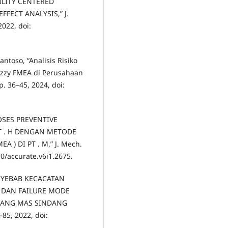
LITY CENTERED
FECT ANALYSIS,” J.
2022, doi:
antoso, “Analisis Risiko
zzy FMEA di Perusahaan
pp. 36–45, 2024, doi:
PROSES PREVENTIVE
T . H DENGAN METODE
 ) DI PT . M,” J. Mech.
970/accurate.v6i1.2675.
 PENYEBAB KECACATAN
DAN FAILURE MODE
ELANG MAS SINDANG
–85, 2022, doi: