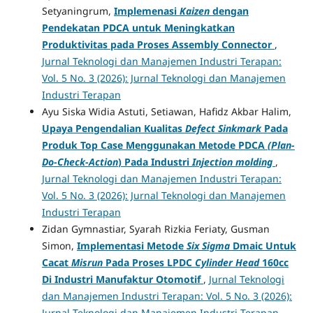
Setyaningrum,
Implemenasi
Kaizen
dengan
Pendekatan PDCA untuk Meningkatkan
Produktivitas pada Proses Assembly Connector
,
Jurnal Teknologi dan Manajemen Industri Terapan:
Vol. 5 No. 3 (2026): Jurnal Teknologi dan Manajemen
Industri Terapan
Ayu Siska Widia Astuti, Setiawan, Hafidz Akbar Halim,
Upaya Pengendalian Kualitas
Defect Sinkmark
Pada
Produk Top Case Menggunakan Metode PDCA
(Plan-
Do-Check-Action
) Pada Industri
Injection molding
,
Jurnal Teknologi dan Manajemen Industri Terapan:
Vol. 5 No. 3 (2026): Jurnal Teknologi dan Manajemen
Industri Terapan
Zidan Gymnastiar, Syarah Rizkia Feriaty, Gusman
Simon,
Implementasi Metode
Six
Sigma
Dmaic Untuk
Cacat
Misrun
Pada Proses LPDC
Cylinder Head
160cc
Di Industri Manufaktur Otomotif
,
Jurnal Teknologi
dan Manajemen Industri Terapan: Vol. 5 No. 3 (2026):
Jurnal Teknologi dan Manajemen Industri Terapan