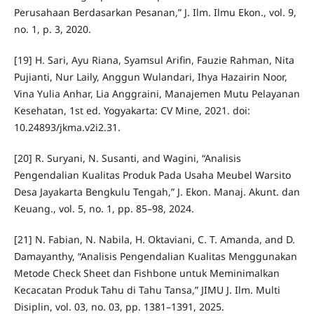
Perusahaan Berdasarkan Pesanan,” J. Ilm. Ilmu Ekon., vol. 9,
no. 1, p. 3, 2020.
[19] H. Sari, Ayu Riana, Syamsul Arifin, Fauzie Rahman, Nita
Pujianti, Nur Laily, Anggun Wulandari, Ihya Hazairin Noor,
Vina Yulia Anhar, Lia Anggraini, Manajemen Mutu Pelayanan
Kesehatan, 1st ed. Yogyakarta: CV Mine, 2021. doi:
10.24893/jkma.v2i2.31.
[20] R. Suryani, N. Susanti, and Wagini, “Analisis
Pengendalian Kualitas Produk Pada Usaha Meubel Warsito
Desa Jayakarta Bengkulu Tengah,” J. Ekon. Manaj. Akunt. dan
Keuang., vol. 5, no. 1, pp. 85–98, 2024.
[21] N. Fabian, N. Nabila, H. Oktaviani, C. T. Amanda, and D.
Damayanthy, “Analisis Pengendalian Kualitas Menggunakan
Metode Check Sheet dan Fishbone untuk Meminimalkan
Kecacatan Produk Tahu di Tahu Tansa,” JIMU J. Ilm. Multi
Disiplin, vol. 03, no. 03, pp. 1381–1391, 2025.