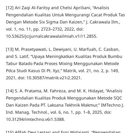
[12] Ari Zaqi Al-Faritsy and Chelsi Apriliani, “Analisis
Pengendalian Kualitas Untuk Mengurangi Cacat Produk Tas
Dengan Metode Six Sigma Dan Kaizen,” J. Cakrawala Ilm.,
vol. 1, no. 11, pp. 2723–2732, 2022, doi:
10.53625/jcijurnalcakrawalailmiah.v1i11.2855.
[13] M. Prasetyawati, L. Dewiyani, U. Marfuah, C. Casban,
and S. Latif, “Upaya Meningkatkan Kualitas Produk Bumbu
Tabur Balado Pada Proses Mixing Menggunakan Metode
Pdca Studi Kasus Di Pt. Xyz,” Matrik, vol. 21, no. 2, p. 149,
2021, doi: 10.30587/matrik.v21i2.2021.
[14] S. A. Pratama, M. Fahreza, and M. K. Hidayat, “Analisis
Pengendalian Kualitas Produk Menggunakan Metode SQC
Dan Kaizen Pada PT. Laksana Tekhnik Makmur,” IMTechno J.
Ind. Manag. Technol., vol. 6, no. 1, pp. 1–8, 2025, doi:
10.31294/imtechno.v6i1.5388.
[15] Afifah Devi Lestari and Erni Widajanti, “Pengendalian