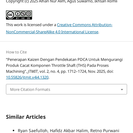
Copyright (c) 2025 Alfian Nur Alim, Agus Suwarno, Ikhsan Romli
This work is licensed under a
Creative Commons Attribution-
NonCommercial-ShareAlike 4.0 International License
.
How to Cite
“Penerapan Kaizen Dengan Pendekatan PDCA Untuk Mengurangi
Produk Cacat Komponen Throttle Shaft (THS) Pada Proses
Machining”,
JTMIT
, vol. 2, no. 4, pp. 1712–1724, Nov. 2025, doi:
10.55826/jtmit.v4i4.1320
.
More Citation Formats
Similar Articles
Ryan Saefulloh, Hafidz Akbar Halim, Retno Purwani