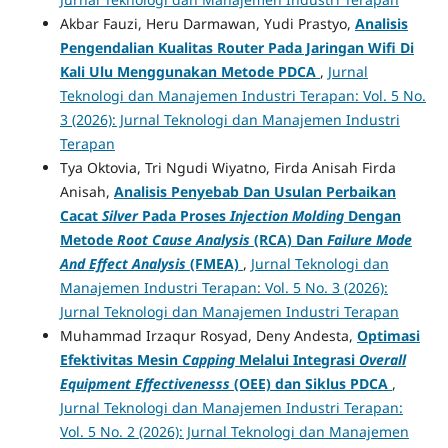
Akbar Fauzi, Heru Darmawan, Yudi Prastyo,
Analisis
Pengendalian Kualitas Router Pada Jaringan Wifi Di
Kali Ulu Menggunakan Metode PDCA
,
Jurnal
Teknologi dan Manajemen Industri Terapan: Vol. 5 No.
3 (2026): Jurnal Teknologi dan Manajemen Industri
Terapan
Tya Oktovia, Tri Ngudi Wiyatno, Firda Anisah Firda
Anisah,
Analisis Penyebab Dan Usulan Perbaikan
Cacat
Silver
Pada Proses
Injection Molding
Dengan
Metode
Root Cause Analysis
(RCA)
Dan
Failure Mode
And Effect Analysis
(FMEA)
,
Jurnal Teknologi dan
Manajemen Industri Terapan: Vol. 5 No. 3 (2026):
Jurnal Teknologi dan Manajemen Industri Terapan
Muhammad Irzaqur Rosyad, Deny Andesta,
Optimasi
Efektivitas Mesin
Capping
Melalui Integrasi
Overall
Equipment Effectivenesss
(OEE) dan Siklus PDCA
,
Jurnal Teknologi dan Manajemen Industri Terapan:
Vol. 5 No. 2 (2026): Jurnal Teknologi dan Manajemen