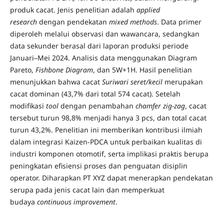
produk cacat. Jenis penelitian adalah
applied
research
dengan pendekatan
mixed methods
. Data primer
diperoleh melalui observasi dan wawancara, sedangkan
data sekunder berasal dari laporan produksi periode
Januari–Mei 2024. Analisis data menggunakan Diagram
Pareto,
Fishbone Diagram
, dan 5W+1H. Hasil penelitian
menunjukkan bahwa cacat
Suriwari seret/kecil
merupakan
cacat dominan (43,7% dari total 574 cacat). Setelah
modifikasi
tool
dengan penambahan
chamfer zig-zag
, cacat
tersebut turun 98,8% menjadi hanya 3 pcs, dan total cacat
turun 43,2%. Penelitian ini memberikan kontribusi ilmiah
dalam integrasi Kaizen-PDCA untuk perbaikan kualitas di
industri komponen otomotif, serta implikasi praktis berupa
peningkatan efisiensi proses dan penguatan disiplin
operator. Diharapkan PT XYZ dapat menerapkan pendekatan
serupa pada jenis cacat lain dan memperkuat
budaya
continuous improvement
.