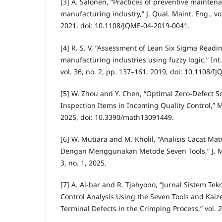
[3] A. Salonen, “Practices of preventive mainten
manufacturing industry,” J. Qual. Maint. Eng., vol
2021, doi: 10.1108/JQME-04-2019-0041.
[4] R. S. V, “Assessment of Lean Six Sigma Readin
manufacturing industries using fuzzy logic,” Int.
vol. 36, no. 2, pp. 137–161, 2019, doi: 10.1108/
[5] W. Zhou and Y. Chen, “Optimal Zero-Defect So
Inspection Items in Incoming Quality Control,” M
2025, doi: 10.3390/math13091449.
[6] W. Mutiara and M. Kholil, “Analisis Cacat Mate
Dengan Menggunakan Metode Seven Tools,” J. Ma
3, no. 1, 2025.
[7] A. Al-bar and R. Tjahyono, “Jurnal Sistem Tek
Control Analysis Using the Seven Tools and Kai
Terminal Defects in the Crimping Process,” vol. 2