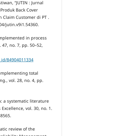
stiwan, “JUTIN : Jurnal
a Produk Back Cover
Claim Customer di PT .
004/jutin.v9i1.54360.
 implemented in process
 47, no. 7, pp. 50–52,
s_id/84904011334
r implementing total
., vol. 28, no. 4, pp.
: a systematic literature
xcellence, vol. 30, no. 1.
88565.
atic review of the