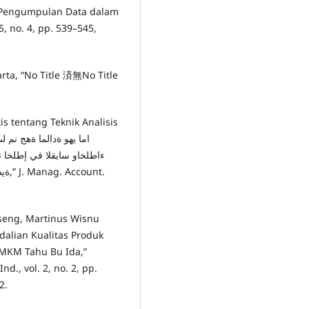
knik Pengumpulan Data dalam
 5, no. 4, pp. 539–545,
aharta, “No Title 済無No Title
is tentang Teknik Analisis
ءاطلخاو سايقلا في إطلخا 
unt.
seng, Martinus Wisnu
ndalian Kualitas Produk
MKM Tahu Bu Ida,”
., vol. 2, no. 2, pp.
2.