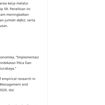
 area kerja melalui
 5R. Penelitian ini
alam meningkatkan
an jumlah
defect
, serta
utan.
 Ekonomika, “Implementasi
endekatan Pdca Dan
Surabaya.”
of empirical research in
ty Management and
2020. doi: