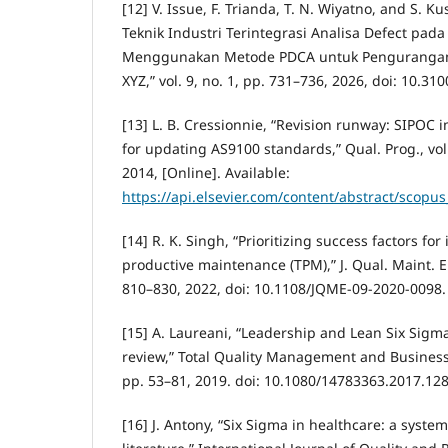
[12] V. Issue, F. Trianda, T. N. Wiyatno, and S. Ku
Teknik Industri Terintegrasi Analisa Defect pad
Menggunakan Metode PDCA untuk Pengurangan 
XYZ,” vol. 9, no. 1, pp. 731–736, 2026, doi: 10.31
[13] L. B. Cressionnie, “Revision runway: SIPOC
for updating AS9100 standards,” Qual. Prog., vol.
2014, [Online]. Available:
https://api.elsevier.com/content/abstract/scopu
[14] R. K. Singh, “Prioritizing success factors fo
productive maintenance (TPM),” J. Qual. Maint. Eng
810–830, 2022, doi: 10.1108/JQME-09-2020-0098.
[15] A. Laureani, “Leadership and Lean Six Sigma
review,” Total Quality Management and Business E
pp. 53–81, 2019. doi: 10.1080/14783363.2017.12
[16] J. Antony, “Six Sigma in healthcare: a system