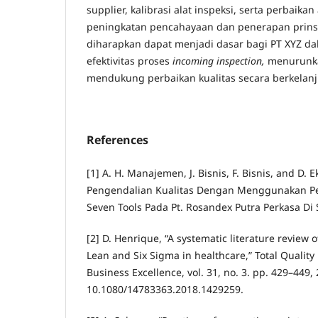
supplier, kalibrasi alat inspeksi, serta perbaikan
peningkatan pencahayaan dan penerapan prinsip
diharapkan dapat menjadi dasar bagi PT XYZ d
efektivitas proses
incoming inspection,
menurunk
mendukung perbaikan kualitas secara berkelanj
References
[1] A. H. Manajemen, J. Bisnis, F. Bisnis, and D.
Pengendalian Kualitas Dengan Menggunakan P
Seven Tools Pada Pt. Rosandex Putra Perkasa Di 
[2] D. Henrique, “A systematic literature review 
Lean and Six Sigma in healthcare,” Total Quali
Business Excellence, vol. 31, no. 3. pp. 429–449, 
10.1080/14783363.2018.1429259.