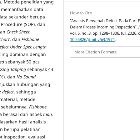
s.
Metode penelitian yang
an memanfaatkan data
How to Cite
data sekunder berupa
“Analisis Penyebab Defect Pada Part El
 Procedure (SOP), dan
Dalam Proses Incoming Inspection”,
kan
Check Sheet,
vol. 5, no. 3, pp. 1298–1306, Jul. 2026, 
chart
, dan
Fishbone
10.55826/jtmit.v5i3.1974
.
efect Under Spec Length
More Citation Formats
ling dominan dengan
ed
sebanyak 50 pcs
ssing Tapping
sebanyak 43
1%), dan
No Sound
unjukkan hubungan yang
 defect
, sehingga
 material, metode
es sebelumnya.
Fishbone
a berasal dari aspek
man,
asarkan hasil analisis
an berupa pelatihan
t inspection, evaluasi