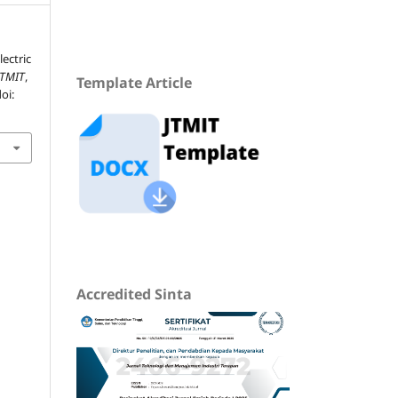
ectric
JTMIT
,
Template Article
doi:
Accredited Sinta