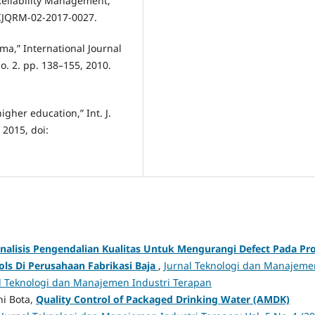
 Reliability Management,
8/IJQRM-02-2017-0027.
igma,” International Journal
o. 2. pp. 138–155, 2010.
gher education,” Int. J.
 2015, doi:
nalisis Pengendalian Kualitas Untuk Mengurangi Defect Pada Pr
s Di Perusahaan Fabrikasi Baja
,
Jurnal Teknologi dan Manajeme
rnal Teknologi dan Manajemen Industri Terapan
hi Bota,
Quality Control of Packaged Drinking Water (AMDK)