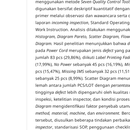
menggunakan metode
Seven Quality Control Tool
digunakan bersifat deskriptif kuantitatif deng
primer melalui observasi dan wawancara serta 
laporan
incoming inspection
, Standard Operating
Work Instruction. Analisis dilakukan mengguna
Histogram, Diagram Pareto, Scatter Diagram, Flow
Diagram.
Hasil penelitian menunjukkan bahwa
d
pada
Power Cord
merupakan jenis
defect
yang pa
jumlah 83 pcs (29,86%), diikuti
Label Printing Fad
(17,99%),
No Power
sebanyak 45 pcs (16,19%),
Mi
pcs (15,47%),
Missing IMS
sebanyak 32 pcs (11,5
sebanyak 25 pcs (8,99%). Scatter Diagram men
lemah antara jumlah PCS/LOT dengan
persentase
tingginya
defect
lebih dipengaruhi oleh kualitas
inspeksi, ketelitian inspector, dan kondisi pros
Diagram
mengidentifikasi faktor penyebab utam
method, material, machine
, dan
environment.
Berd
tersebut, diusulkan beberapa tindakan perbaik
inspector
, standarisasi SOP, penggunaan checklis