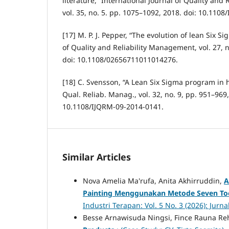
literature,” International Journal of Quality and
vol. 35, no. 5. pp. 1075–1092, 2018. doi: 10.110
[17] M. P. J. Pepper, “The evolution of lean Six S
of Quality and Reliability Management, vol. 27, n
doi: 10.1108/02656711011014276.
[18] C. Svensson, “A Lean Six Sigma program in hi
Qual. Reliab. Manag., vol. 32, no. 9, pp. 951–969,
10.1108/IJQRM-09-2014-0141.
Similar Articles
Nova Amelia Ma'rufa, Anita Akhirruddin,
A
Painting Menggunakan Metode Seven Tool
Industri Terapan: Vol. 5 No. 3 (2026): Ju
Besse Arnawisuda Ningsi, Fince Rauna Re