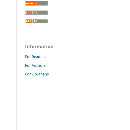
Information
For Readers
For Authors
For Librarians