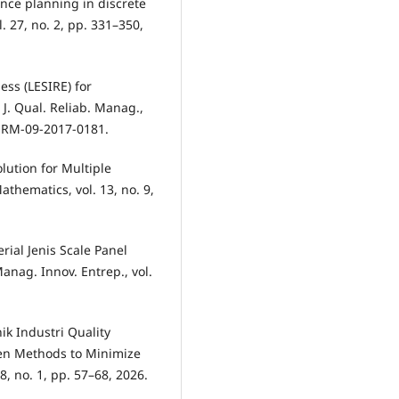
ance planning in discrete
. 27, no. 2, pp. 331–350,
ess (LESIRE) for
 J. Qual. Reliab. Manag.,
IJQRM-09-2017-0181.
lution for Multiple
athematics, vol. 13, no. 9,
rial Jenis Scale Panel
nag. Innov. Entrep., vol.
nik Industri Quality
zen Methods to Minimize
8, no. 1, pp. 57–68, 2026.