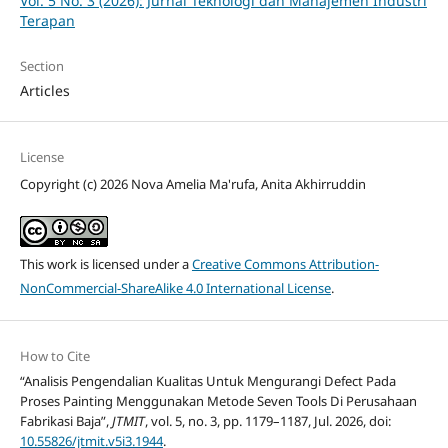
Vol. 5 No. 3 (2026): Jurnal Teknologi dan Manajemen Industri
Terapan
Section
Articles
License
Copyright (c) 2026 Nova Amelia Ma'rufa, Anita Akhirruddin
This work is licensed under a
Creative Commons Attribution-
NonCommercial-ShareAlike 4.0 International License
.
How to Cite
“Analisis Pengendalian Kualitas Untuk Mengurangi Defect Pada
Proses Painting Menggunakan Metode Seven Tools Di Perusahaan
Fabrikasi Baja”,
JTMIT
, vol. 5, no. 3, pp. 1179–1187, Jul. 2026, doi:
10.55826/jtmit.v5i3.1944
.