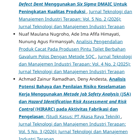
Defect Dent
Menggunakan
Six Sigma
DMAIC Untuk
Peningkatan Kualitas Produksi
,
Jurnal Teknologi dan
Manajemen Industri Terapan: Vol. 5 No. 2 (2026):
Jurnal Teknologi dan Manajemen Industri Terapan
Nuaf Maulana Nugroho, Ade Ima Afifa Himayati,
Nunung Agus Firmansyah,
Analisis Pengendalian
Produk Cacat Pada Produsen Pintu Toilet Berbahan
Gavalum Polos Dengan Metode SQC
,
Jurnal Teknologi
dan Manajemen Industri Terapan: Vol. 4 No. 2 (2025):
Jurnal Teknologi dan Manajemen Industri Terapan
Achmad Zainur Ramadhan, Deny Andesta,
Analisis
Potensi Bahaya dan Penilaian Risiko Keselamatan
Kerja Menggunakan
Metode Job Safety Analysis
(JSA)
dan
Hazard Identification Risk Assessment and Risk
Control
(HIRARC) pada Aktivitas Fabrikasi dan
Pengelasan
: (Studi Kasus: PT Akasa Raya Teknik)
,
Jurnal Teknologi dan Manajemen Industri Terapan:
Vol. 5 No. 3 (2026): Jurnal Teknologi dan Manajemen
Industri Terapan