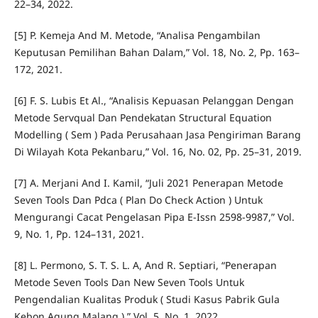
22–34, 2022.
[5] P. Kemeja And M. Metode, “Analisa Pengambilan
Keputusan Pemilihan Bahan Dalam,” Vol. 18, No. 2, Pp. 163–
172, 2021.
[6] F. S. Lubis Et Al., “Analisis Kepuasan Pelanggan Dengan
Metode Servqual Dan Pendekatan Structural Equation
Modelling ( Sem ) Pada Perusahaan Jasa Pengiriman Barang
Di Wilayah Kota Pekanbaru,” Vol. 16, No. 02, Pp. 25–31, 2019.
[7] A. Merjani And I. Kamil, “Juli 2021 Penerapan Metode
Seven Tools Dan Pdca ( Plan Do Check Action ) Untuk
Mengurangi Cacat Pengelasan Pipa E-Issn 2598-9987,” Vol.
9, No. 1, Pp. 124–131, 2021.
[8] L. Permono, S. T. S. L. A, And R. Septiari, “Penerapan
Metode Seven Tools Dan New Seven Tools Untuk
Pengendalian Kualitas Produk ( Studi Kasus Pabrik Gula
Kebon Agung Malang ),” Vol. 5, No. 1, 2022.