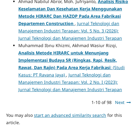
Ahmad Nabilul Abror, Moh. Jufriyanto,
Analisis Risiko
Keselamatan Dan Kesehatan Kerja Menggunakan
Metode HIRARC Dan HAZOP Pada Area Fabrikasi
Departemen Construction
,
Jurnal Teknologi dan
Manajemen Industri Terapan: Vol. 5 No. 3 (2026):
Jurnal Teknologi dan Manajemen Industri Terapan
Muhammad Ibnu Khizmi, Akhmad Wasiur Rizqi,
Analisis Metode HIRARC untuk Menunjang
Implementasi Budaya 5R (Ringkas, Rapi, Resik,
Rawat, Dan Rajin) Pada Area Kerja Fabrikasi
: (Studi
Kasus: PT Ravana Jaya)
,
Jurnal Teknologi dan
Manajemen Industri Terapan: Vol. 2 No. I (2023):
Jurnal Teknologi dan Manajemen Industri Terapan
1-10 of 98
Next
You may also
start an advanced similarity search
for this
article.