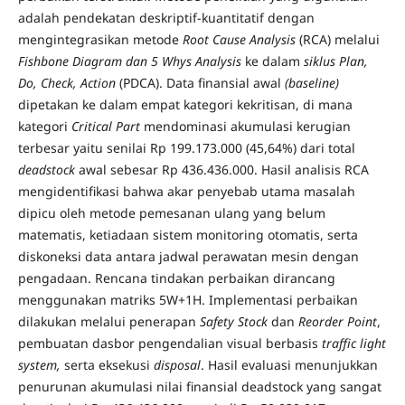
adalah pendekatan deskriptif-kuantitatif dengan
mengintegrasikan metode
Root Cause Analysis
(RCA) melalui
Fishbone Diagram dan 5 Whys Analysis
ke dalam
siklus Plan,
Do, Check, Action
(PDCA). Data finansial awal
(baseline)
dipetakan ke dalam empat kategori kekritisan, di mana
kategori
Critical Part
mendominasi akumulasi kerugian
terbesar yaitu senilai Rp 199.173.000 (45,64%) dari total
deadstock
awal sebesar Rp 436.436.000. Hasil analisis RCA
mengidentifikasi bahwa akar penyebab utama masalah
dipicu oleh metode pemesanan ulang yang belum
matematis, ketiadaan sistem monitoring otomatis, serta
diskoneksi data antara jadwal perawatan mesin dengan
pengadaan. Rencana tindakan perbaikan dirancang
menggunakan matriks 5W+1H. Implementasi perbaikan
dilakukan melalui penerapan
Safety Stock
dan
Reorder Point
,
pembuatan dasbor pengendalian visual berbasis
traffic light
system,
serta eksekusi
disposal
. Hasil evaluasi menunjukkan
penurunan akumulasi nilai finansial deadstock yang sangat