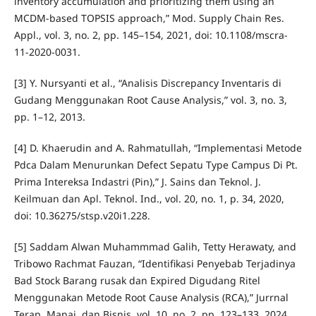
inventory accumulation and prioritizing them using an
MCDM-based TOPSIS approach,” Mod. Supply Chain Res.
Appl., vol. 3, no. 2, pp. 145–154, 2021, doi: 10.1108/mscra-
11-2020-0031.
[3] Y. Nursyanti et al., “Analisis Discrepancy Inventaris di
Gudang Menggunakan Root Cause Analysis,” vol. 3, no. 3,
pp. 1–12, 2013.
[4] D. Khaerudin and A. Rahmatullah, “Implementasi Metode
Pdca Dalam Menurunkan Defect Sepatu Type Campus Di Pt.
Prima Intereksa Indastri (Pin),” J. Sains dan Teknol. J.
Keilmuan dan Apl. Teknol. Ind., vol. 20, no. 1, p. 34, 2020,
doi: 10.36275/stsp.v20i1.228.
[5] Saddam Alwan Muhammmad Galih, Tetty Herawaty, and
Tribowo Rachmat Fauzan, “Identifikasi Penyebab Terjadinya
Bad Stock Barang rusak dan Expired Digudang Ritel
Menggunakan Metode Root Cause Analysis (RCA),” Jurrnal
Terap. Manaj. dan Bisnis, vol. 10, no. 2, pp. 123–133, 2024.