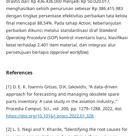
drastis dari Rp 436.436.000 menjadi Rp 50.020.017,
menghasilkan selisih penurunan sebesar Rp 386.415.983
dengan tingkat persentase efektivitas perbaikan tata kelola
final mencapai 88,54%. Pada tahap
Action
, keberlanjutan
perbaikan dikunci melalui standardisasi draf
Standard
Operating Procedure
(SOP) kontrol inventaris baru, klasifikasi
ketat terhadap 2.401 item material, dan integrasi alur
persetujuan berlapis
(approval workflow).
References
[1] D. E. K. Ioannis Gitsas, D.K. Iakovidis, “A data-driven
approach for forecasting and managing obsolete spare
parts inventory: A case study in the aviation industry.,”
Procedia Comput. Sci., vol. 200, pp. 1279–1288, 2022, doi:
https://doi.org/10.1016/j.procs.2022.01.328
.
[2] L. S. Negi and Y. Kharde, “Identifying the root causes for