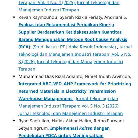
Terapan: Vol. 4 No. 4 (2025): Jurnal Teknologi dan
Manajemen Industri Terapan
Revan Raymoundu, Syarah Rizkia Feriaty, Andriani S,
Evaluasi dan Rekomendasi Perbaikan Kinerja
Supplier Berdasarkan Ketidaksesuaian Kuantitas
Barang Menggunakan Metode Root Cause Analysis
(RCA)
: (Studi kasus: PT Jidoka Result Indonesia)
,
Jurnal
Teknologi dan Manajemen Industri Terapan: Vol. 5 No.
3 (2026): Jurnal Teknologi dan Manajemen Industri
Terapan
Muhammad Dias Rizal Adianto, Niniet Indah Arvitrida,
Integrated ABC–VED–AHP Framework for Prioritizing
Returned Materials in Electricity Transmission
Warehouse Management
,
Jurnal Teknologi dan
Manajemen Industri Terapan: Vol. 5 No. 3 (2026):
Jurnal Teknologi dan Manajemen Industri Terapan
Ryan Saefulloh, Hafidz Akbar Halim, Retno Purwani
Setyaningrum,
Implemenasi
Kaizen
dengan
Pendekatan PDCA untuk Meningkatkan