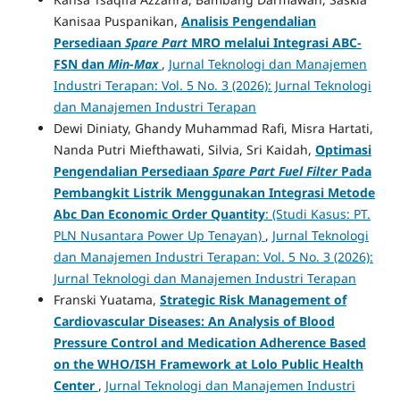
Kanisaa Puspanikan,
Analisis Pengendalian
Persediaan
Spare Part
MRO melalui Integrasi ABC-
FSN dan
Min
-
Max
,
Jurnal Teknologi dan Manajemen
Industri Terapan: Vol. 5 No. 3 (2026): Jurnal Teknologi
dan Manajemen Industri Terapan
Dewi Diniaty, Ghandy Muhammad Rafi, Misra Hartati,
Nanda Putri Miefthawati, Silvia, Sri Kaidah,
Optimasi
Pengendalian Persediaan
Spare Part Fuel Filter
Pada
Pembangkit Listrik Menggunakan Integrasi Metode
Abc Dan Economic Order Quantity
: (Studi Kasus: PT.
PLN Nusantara Power Up Tenayan)
,
Jurnal Teknologi
dan Manajemen Industri Terapan: Vol. 5 No. 3 (2026):
Jurnal Teknologi dan Manajemen Industri Terapan
Franski Yuatama,
Strategic Risk Management of
Cardiovascular Diseases: An Analysis of Blood
Pressure Control and Medication Adherence Based
on the WHO/ISH Framework at Lolo Public Health
Center
,
Jurnal Teknologi dan Manajemen Industri