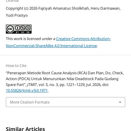
License
Copyright (c) 2026 Fajriyah Amanatus Sholikhah, Heru Darmawan,
Yudi Prastyo
This work is licensed under a
Creative Commons Attribution-
NonCommercial-ShareAlike 4.0 International License
.
How to Cite
“Penerapan Metode Root Cause Analysis (RCA) Dan Plan, Do, Check,
Action (PDCA) Untuk Menurunkan Nilai Deadstock Pada Gudang
Spare Part”,
JTMIT
, vol. 5, no. 3, pp. 1221–1229, Jul. 2026, doi:
10.55826/jtmit.v5i3.1971
.
More Citation Formats
Similar Articles