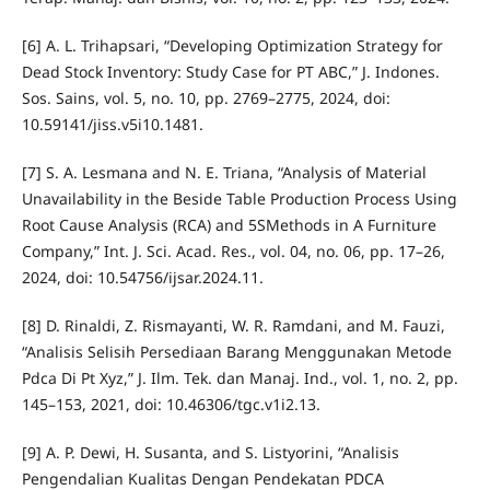
[6] A. L. Trihapsari, “Developing Optimization Strategy for
Dead Stock Inventory: Study Case for PT ABC,” J. Indones.
Sos. Sains, vol. 5, no. 10, pp. 2769–2775, 2024, doi:
10.59141/jiss.v5i10.1481.
[7] S. A. Lesmana and N. E. Triana, “Analysis of Material
Unavailability in the Beside Table Production Process Using
Root Cause Analysis (RCA) and 5SMethods in A Furniture
Company,” Int. J. Sci. Acad. Res., vol. 04, no. 06, pp. 17–26,
2024, doi: 10.54756/ijsar.2024.11.
[8] D. Rinaldi, Z. Rismayanti, W. R. Ramdani, and M. Fauzi,
“Analisis Selisih Persediaan Barang Menggunakan Metode
Pdca Di Pt Xyz,” J. Ilm. Tek. dan Manaj. Ind., vol. 1, no. 2, pp.
145–153, 2021, doi: 10.46306/tgc.v1i2.13.
[9] A. P. Dewi, H. Susanta, and S. Listyorini, “Analisis
Pengendalian Kualitas Dengan Pendekatan PDCA