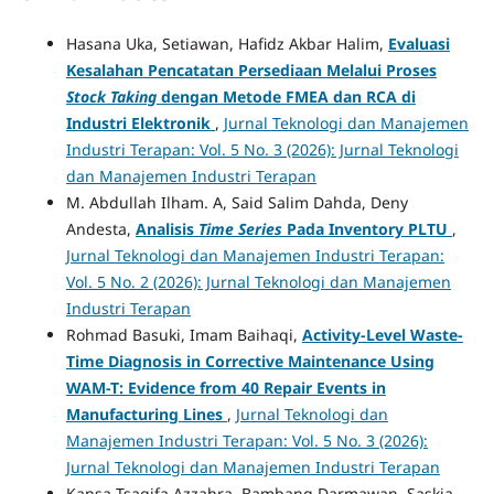
Hasana Uka, Setiawan, Hafidz Akbar Halim,
Evaluasi
Kesalahan Pencatatan Persediaan Melalui Proses
Stock Taking
dengan Metode FMEA dan RCA di
Industri Elektronik
,
Jurnal Teknologi dan Manajemen
Industri Terapan: Vol. 5 No. 3 (2026): Jurnal Teknologi
dan Manajemen Industri Terapan
M. Abdullah Ilham. A, Said Salim Dahda, Deny
Andesta,
Analisis
Time Series
Pada Inventory PLTU
,
Jurnal Teknologi dan Manajemen Industri Terapan:
Vol. 5 No. 2 (2026): Jurnal Teknologi dan Manajemen
Industri Terapan
Rohmad Basuki, Imam Baihaqi,
Activity-Level Waste-
Time Diagnosis in Corrective Maintenance Using
WAM-T: Evidence from 40 Repair Events in
Manufacturing Lines
,
Jurnal Teknologi dan
Manajemen Industri Terapan: Vol. 5 No. 3 (2026):
Jurnal Teknologi dan Manajemen Industri Terapan
Kansa Tsaqifa Azzahra, Bambang Darmawan, Saskia