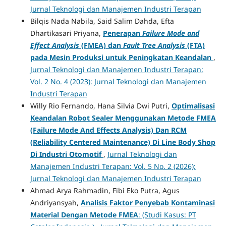
Jurnal Teknologi dan Manajemen Industri Terapan
Bilqis Nada Nabila, Said Salim Dahda, Efta
Dhartikasari Priyana,
Penerapan
Failure Mode and
Effect Analysis
(FMEA) dan
Fault Tree Analysis
(FTA)
pada Mesin Produksi untuk Peningkatan Keandalan
,
Jurnal Teknologi dan Manajemen Industri Terapan:
Vol. 2 No. 4 (2023): Jurnal Teknologi dan Manajemen
Industri Terapan
Willy Rio Fernando, Hana Silvia Dwi Putri,
Optimalisasi
Keandalan Robot Sealer Menggunakan Metode FMEA
(Failure Mode And Effects Analysis) Dan RCM
(Reliability Centered Maintenance) Di Line Body Shop
Di Industri Otomotif
,
Jurnal Teknologi dan
Manajemen Industri Terapan: Vol. 5 No. 2 (2026):
Jurnal Teknologi dan Manajemen Industri Terapan
Ahmad Arya Rahmadin, Fibi Eko Putra, Agus
Andriyansyah,
Analisis Faktor Penyebab Kontaminasi
Material Dengan Metode FMEA
: (Studi Kasus: PT