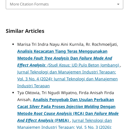
More Citation Formats
Similar Articles
Marisa Tri Indra Nayu Aini Kurnila, Rr. Rochmoeljati,
Analisis Kecacatan Tiang Teras Menggunakan
Metode
Fault Tree Analysis
Dan
Failure Mode And
Effect Analysis
:
(Studi Kasus:
UD Pulo Beton Jombang)
,
Jurnal Teknologi dan Manajemen Industri Terapan:
Vol. 3 No. 4 (2024): Jurnal Teknologi dan Manajemen
Industri Terapan
Tya Oktovia, Tri Ngudi Wiyatno, Firda Anisah Firda
Anisah,
Analisis Penyebab Dan Usulan Perbaikan
Cacat
Silver
Pada Proses
Injection Molding
Dengan
Metode
Root Cause Analysis
(RCA)
Dan
Failure Mode
And Effect Analysis
(FMEA)
,
Jurnal Teknologi dan
Manajemen Industri Terapan: Vol. 5 No. 3 (2026):