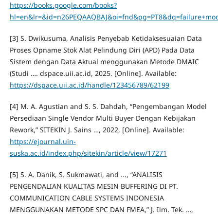
https://books.google.com/books?
hl=en&lr=&id=n26PEQAAQBAJ&oi=fnd&pg=PT8&dq=failure+mode+
[3] S. Dwikusuma, Analisis Penyebab Ketidaksesuaian Data
Proses Opname Stok Alat Pelindung Diri (APD) Pada Data
Sistem dengan Data Aktual menggunakan Metode DMAIC
(Studi …. dspace.uii.ac.id, 2025. [Online]. Available:
https://dspace.uii.ac.id/handle/123456789/62199
[4] M. A. Agustian and S. S. Dahdah, “Pengembangan Model
Persediaan Single Vendor Multi Buyer Dengan Kebijakan
Rework,” SITEKIN J. Sains …, 2022, [Online]. Available:
https://ejournal.uin-
suska.ac.id/index.php/sitekin/article/view/17271
[5] S. A. Danik, S. Sukmawati, and ..., “ANALISIS
PENGENDALIAN KUALITAS MESIN BUFFERING DI PT.
COMMUNICATION CABLE SYSTEMS INDONESIA
MENGGUNAKAN METODE SPC DAN FMEA,” J. Ilm. Tek. …,