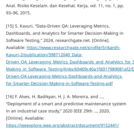
Anal. Risiko Keselam. dan Kesehat. Kerja, vol. 11, no. 1, pp.
93–96, 2015.
[15] S. Kavuri, “Data-Driven QA: Leveraging Metrics,
Dashboards, and Analytics for Smarter Decision-Making in
Software Testing,” 2024, researchgate.net. [Online].
Available:
https://www.researchgate.net/profile/Srikanth-
Kavuri-2/publication/398712040_Data-
Driven_QA_Leveraging_Metrics_Dashboards_and_Analytics_for_
Making_in_Software_Testing/links/69409c40a1fd017989081af2/D
Driven-QA-Leveraging-Metrics-Dashboards-and-Analytics-
for-Smarter-Decision-Making-in-Software-Testing.pdf
[16] F. Alves, H. Badikyan, H. J. A. Moreira, and ...,
“Deployment of a smart and predictive maintenance system
in an industrial case study,” 2020 IEEE 29th …, 2020,
[Online]. Available:
https://ieeexplore.ieee.org/abstract/document/9152441/