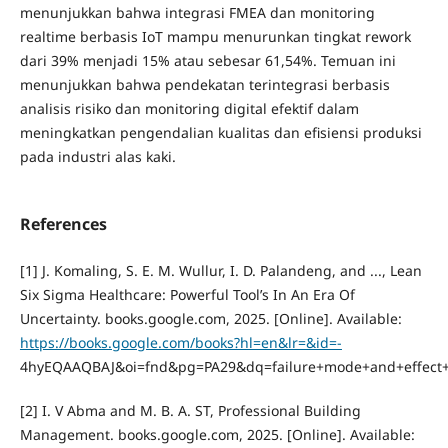
menunjukkan bahwa integrasi FMEA dan monitoring
realtime berbasis IoT mampu menurunkan tingkat rework
dari 39% menjadi 15% atau sebesar 61,54%. Temuan ini
menunjukkan bahwa pendekatan terintegrasi berbasis
analisis risiko dan monitoring digital efektif dalam
meningkatkan pengendalian kualitas dan efisiensi produksi
pada industri alas kaki.
References
[1] J. Komaling, S. E. M. Wullur, I. D. Palandeng, and ..., Lean
Six Sigma Healthcare: Powerful Tool’s In An Era Of
Uncertainty. books.google.com, 2025. [Online]. Available:
https://books.google.com/books?hl=en&lr=&id=-
4hyEQAAQBAJ&oi=fnd&pg=PA29&dq=failure+mode+and+effect+ana
[2] I. V Abma and M. B. A. ST, Professional Building
Management. books.google.com, 2025. [Online]. Available: