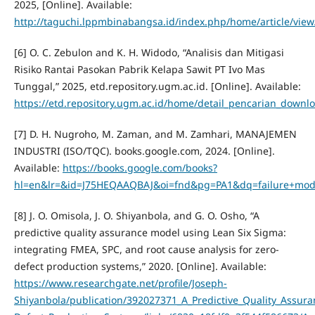
2025, [Online]. Available:
http://taguchi.lppmbinabangsa.id/index.php/home/article/view
[6] O. C. Zebulon and K. H. Widodo, “Analisis dan Mitigasi
Risiko Rantai Pasokan Pabrik Kelapa Sawit PT Ivo Mas
Tunggal,” 2025, etd.repository.ugm.ac.id. [Online]. Available:
https://etd.repository.ugm.ac.id/home/detail_pencarian_downlo
[7] D. H. Nugroho, M. Zaman, and M. Zamhari, MANAJEMEN
INDUSTRI (ISO/TQC). books.google.com, 2024. [Online].
Available:
https://books.google.com/books?
hl=en&lr=&id=J75HEQAAQBAJ&oi=fnd&pg=PA1&dq=failure+mode+
[8] J. O. Omisola, J. O. Shiyanbola, and G. O. Osho, “A
predictive quality assurance model using Lean Six Sigma:
integrating FMEA, SPC, and root cause analysis for zero-
defect production systems,” 2020. [Online]. Available:
https://www.researchgate.net/profile/Joseph-
Shiyanbola/publication/392027371_A_Predictive_Quality_Assu