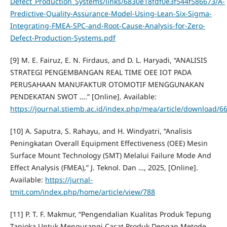
Defect_Production_Systems/links/6830e18fdf0e3f544f586673/A-
Predictive-Quality-Assurance-Model-Using-Lean-Six-Sigma-
Integrating-FMEA-SPC-and-Root-Cause-Analysis-for-Zero-
Defect-Production-Systems.pdf
[9] M. E. Fairuz, E. N. Firdaus, and D. L. Haryadi, “ANALISIS
STRATEGI PENGEMBANGAN REAL TIME OEE IOT PADA
PERUSAHAAN MANUFAKTUR OTOMOTIF MENGGUNAKAN
PENDEKATAN SWOT ….” [Online]. Available:
https://journal.stiemb.ac.id/index.php/mea/article/download/6
[10] A. Saputra, S. Rahayu, and H. Windyatri, “Analisis
Peningkatan Overall Equipment Effectiveness (OEE) Mesin
Surface Mount Technology (SMT) Melalui Failure Mode And
Effect Analysis (FMEA),” J. Teknol. Dan …, 2025, [Online].
Available:
https://jurnal-
tmit.com/index.php/home/article/view/788
[11] P. T. F. Makmur, “Pengendalian Kualitas Produk Tepung
Tapioka Untuk Mengurangi Cacat Produk Dengan Metode