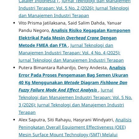
Cataler Indonesia )
,
Jurnal Teknologi dan Manajemen
Industri Terapan: Vol. 5 No. 2 (2026): Jurnal Teknologi
dan Manajemen Industri Terapan
Vito Prisma Jatilaksana, Said Salim Dahda, Yanuar
Pandu Negoro,
Analisis Risiko Kegagalan Komponen
Elektrikal Pada Mesin
Overhead Crane
Dengan
Metode FMEA dan FTA
,
Jurnal Teknologi dan
Manajemen Industri Terapan: Vol. 4 No. 4 (2025):
Jurnal Teknologi dan Manajemen Industri Terapan
Putera Bimantara Rahardjo, Deny Andesta,
Analisis
Error Pada Proses Pengemasan Bag Semen Ukuran
40 Kg Menggunakan
Metode
Diagram
Fishbone Dan
Fuzzy Failure Mode And Effect Analysis
,
Jurnal
Teknologi dan Manajemen Industri Terapan: Vol. 5 No.
3 (2026): Jurnal Teknologi dan Manajemen Industri
Terapan
Alex Saputra, Siti Rahayu, Hasyrani Windyatri,
Analisis
Peningkatan Overall Equipment Effectiveness (OEE)
Mesin Surface Mount Technology (SMT) Melalui