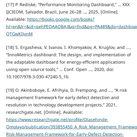
[17] P. Rediske, “Performance Monitoring Dashboard,” … XXX
IJCIEOM, Salvador. Brazil, June 26–28 …, 2025, [Online].
Available:
https://books.google.com/books?
hl=en&lr=&id=qehPEQAAQBAJ&oi=fnd&pg=PA489&dq=dashboar
QTGwKIJvnM
[18] S. Ergasheva, V. Ivanov, I. Khomyakov, A. Kruglov, and ...,
“InnoMetrics dashboard: The design, and implementation of
the adaptable dashboard for energy-efficient applications
using open source tools,” … Conf. Open …, 2020, doi:
10.1007/978-3-030-47240-5_16.
[19] O. Akinboboye, E. Afrihyia, D. Frempong, and ..., “A risk
management framework for early defect detection and
resolution in technology development projects,” 2021,
researchgate.net. [Online]. Available:
https://www.researchgate.net/profile/Olasehinde-
Omolayo/publication/393855450_A_Risk_Management_Framework_
Risk-Management-Framework-for-Early-Defect-Detection-