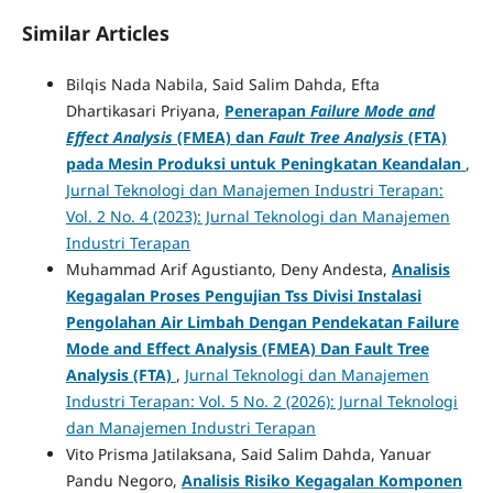
Similar Articles
Bilqis Nada Nabila, Said Salim Dahda, Efta
Dhartikasari Priyana,
Penerapan
Failure Mode and
Effect Analysis
(FMEA) dan
Fault Tree Analysis
(FTA)
pada Mesin Produksi untuk Peningkatan Keandalan
,
Jurnal Teknologi dan Manajemen Industri Terapan:
Vol. 2 No. 4 (2023): Jurnal Teknologi dan Manajemen
Industri Terapan
Muhammad Arif Agustianto, Deny Andesta,
Analisis
Kegagalan Proses Pengujian Tss Divisi Instalasi
Pengolahan Air Limbah Dengan Pendekatan Failure
Mode and Effect Analysis (FMEA) Dan Fault Tree
Analysis (FTA)
,
Jurnal Teknologi dan Manajemen
Industri Terapan: Vol. 5 No. 2 (2026): Jurnal Teknologi
dan Manajemen Industri Terapan
Vito Prisma Jatilaksana, Said Salim Dahda, Yanuar
Pandu Negoro,
Analisis Risiko Kegagalan Komponen