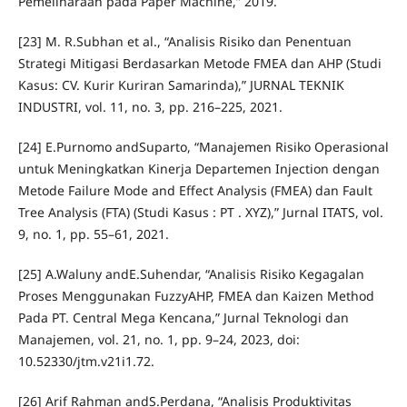
Pemeliharaan pada Paper Machine,” 2019.
[23] M. R.Subhan et al., “Analisis Risiko dan Penentuan
Strategi Mitigasi Berdasarkan Metode FMEA dan AHP (Studi
Kasus: CV. Kurir Kuriran Samarinda),” JURNAL TEKNIK
INDUSTRI, vol. 11, no. 3, pp. 216–225, 2021.
[24] E.Purnomo andSuparto, “Manajemen Risiko Operasional
untuk Meningkatkan Kinerja Departemen Injection dengan
Metode Failure Mode and Effect Analysis (FMEA) dan Fault
Tree Analysis (FTA) (Studi Kasus : PT . XYZ),” Jurnal ITATS, vol.
9, no. 1, pp. 55–61, 2021.
[25] A.Waluny andE.Suhendar, “Analisis Risiko Kegagalan
Proses Menggunakan FuzzyAHP, FMEA dan Kaizen Method
Pada PT. Central Mega Kencana,” Jurnal Teknologi dan
Manajemen, vol. 21, no. 1, pp. 9–24, 2023, doi:
10.52330/jtm.v21i1.72.
[26] Arif Rahman andS.Perdana, “Analisis Produktivitas