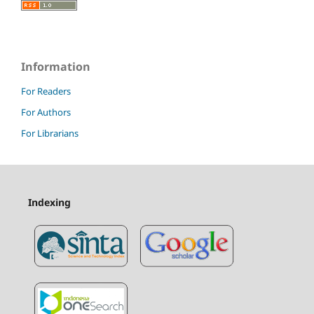
Information
For Readers
For Authors
For Librarians
Indexing