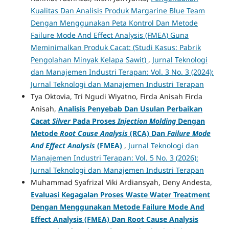
Kualitas Dan Analisis Produk Margarine Blue Team
Dengan Menggunakan Peta Kontrol Dan Metode
Failure Mode And Effect Analysis (FMEA) Guna
Meminimalkan Produk Cacat: (Studi Kasus: Pabrik
Pengolahan Minyak Kelapa Sawit)
,
Jurnal Teknologi
dan Manajemen Industri Terapan: Vol. 3 No. 3 (2024):
Jurnal Teknologi dan Manajemen Industri Terapan
Tya Oktovia, Tri Ngudi Wiyatno, Firda Anisah Firda
Anisah,
Analisis Penyebab Dan Usulan Perbaikan
Cacat
Silver
Pada Proses
Injection Molding
Dengan
Metode
Root Cause Analysis
(RCA)
Dan
Failure Mode
And Effect Analysis
(FMEA)
,
Jurnal Teknologi dan
Manajemen Industri Terapan: Vol. 5 No. 3 (2026):
Jurnal Teknologi dan Manajemen Industri Terapan
Muhammad Syafrizal Viki Ardiansyah, Deny Andesta,
Evaluasi Kegagalan Proses Waste Water Treatment
Dengan Menggunakan Metode Failure Mode And
Effect Analysis (FMEA) Dan Root Cause Analysis