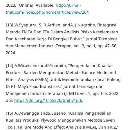
2023, [Online]. Available:
http://jurnal-
tmit.com/index.php/home/article/view/264
[13] W.Syaputra, S. R.Ardian, andA. J.Nugroho, “Integrasi
Metode FMEA Dan FTA Dalam Analisis Risiko Keselamatan
Dan Kesehatan Kerja Di Bengkel Bubut,” Jurnal Teknologi
dan Manajemen Industri Terapan, vol. 3, no. I, pp. 47–56,
2024.
[14] A.Wicaksono andF.Yuamita, “Pengendalian Kualitas
Produksi Sarden Mengunakan Metode Failure Mode and
Effect Analysis (FMEA) Untuk Meminimumkan Cacat Kaleng
Di PT. Maya Food Industries,” Jurnal Teknologi dan
Manajemen Industri Terapan (JTMIT), vol. 1, pp. 1–6, 2022,
doi:
https://doi.org/10.55826/tmit.v1iI.6
.
[15] A.Dewangga andS.Suseno, “Analisa Pengendalian
Kualitas Produksi Plywood Menggunakan Metode Seven
Tools, Failure Mode And Effect Analysis (FMEA), Dan TRIZ,”