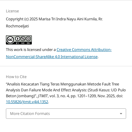
License
Copyright (c) 2025 Marisa Tri Indra Nayu Aini Kurnila, Rr.
Rochmoeljati
This work is licensed under a
Creative Commons Attribution-
NonCommercial-ShareAlike 4.0 International License
.
How to Cite
“Analisis Kecacatan Tiang Teras Menggunakan Metode Fault Tree
Analysis Dan Failure Mode And Effect Analysis: (Studi Kasus: UD Pulo
Beton Jombang)”,
JTMIT
, vol. 3, no. 4, pp. 1201–1209, Nov. 2025, doi:
10.55826/jtmit.v4i4.1352
.
More Citation Formats