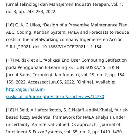
Jurnal Teknologi dan Manajemen Industri Terapan, vol. 1,
no. 3, pp. 243–253, 2022.
[16] C. A. G.Ulloa, “Design of a Preventive Maintenance Plan,
ABC, Coding, Kanban System, FMEA and Forecasts to reduce
costs in the metalworking company Ingenieros en Acción
S.R.L.,” 2021. doi: 10.18687/LACCEI2021.1.1.154.
[17] M.Rizki et al., “Aplikasi End User Computing Satifaction
pada Penggunaan E-Learning FST UIN SUSKA,” SITEKIN:
Jurnal Sains, Teknologi dan Industri, vol. 19, no. 2, pp. 154–
159, 2022, Accessed: Jun.05, 2022. [Online]. Available:
http://ejournal.uin-
suska.ac.id/index.php/sitekin/article/view/14730
[18] H.Seiti, A.Hafezalkotob, S. E.Najafi, andM.Khalaj, “A risk-
based fuzzy evidential framework for FMEA analysis under
uncertainty: An interval-valued DS approach,” Journal of
Intelligent & Fuzzy Systems, vol. 35, no. 2, pp. 1419–1430,