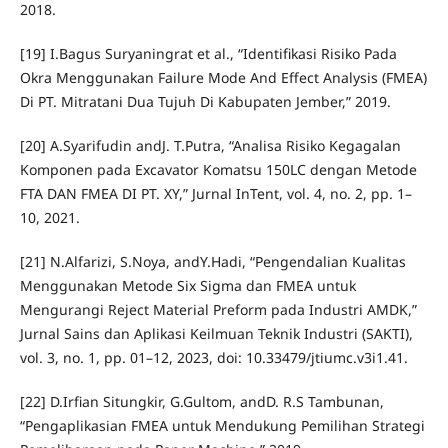
2018.
[19] I.Bagus Suryaningrat et al., “Identifikasi Risiko Pada
Okra Menggunakan Failure Mode And Effect Analysis (FMEA)
Di PT. Mitratani Dua Tujuh Di Kabupaten Jember,” 2019.
[20] A.Syarifudin andJ. T.Putra, “Analisa Risiko Kegagalan
Komponen pada Excavator Komatsu 150LC dengan Metode
FTA DAN FMEA DI PT. XY,” Jurnal InTent, vol. 4, no. 2, pp. 1–
10, 2021.
[21] N.Alfarizi, S.Noya, andY.Hadi, “Pengendalian Kualitas
Menggunakan Metode Six Sigma dan FMEA untuk
Mengurangi Reject Material Preform pada Industri AMDK,”
Jurnal Sains dan Aplikasi Keilmuan Teknik Industri (SAKTI),
vol. 3, no. 1, pp. 01–12, 2023, doi: 10.33479/jtiumc.v3i1.41.
[22] D.Irfian Situngkir, G.Gultom, andD. R.S Tambunan,
“Pengaplikasian FMEA untuk Mendukung Pemilihan Strategi