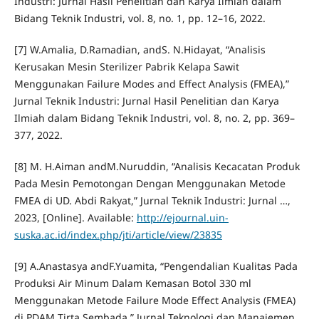
Industri: Jurnal Hasil Penelitian dan Karya Ilmiah dalam
Bidang Teknik Industri, vol. 8, no. 1, pp. 12–16, 2022.
[7] W.Amalia, D.Ramadian, andS. N.Hidayat, “Analisis
Kerusakan Mesin Sterilizer Pabrik Kelapa Sawit
Menggunakan Failure Modes and Effect Analysis (FMEA),”
Jurnal Teknik Industri: Jurnal Hasil Penelitian dan Karya
Ilmiah dalam Bidang Teknik Industri, vol. 8, no. 2, pp. 369–
377, 2022.
[8] M. H.Aiman andM.Nuruddin, “Analisis Kecacatan Produk
Pada Mesin Pemotongan Dengan Menggunakan Metode
FMEA di UD. Abdi Rakyat,” Jurnal Teknik Industri: Jurnal …,
2023, [Online]. Available:
http://ejournal.uin-
suska.ac.id/index.php/jti/article/view/23835
[9] A.Anastasya andF.Yuamita, “Pengendalian Kualitas Pada
Produksi Air Minum Dalam Kemasan Botol 330 ml
Menggunakan Metode Failure Mode Effect Analysis (FMEA)
di PDAM Tirta Sembada,” Jurnal Teknologi dan Manajemen