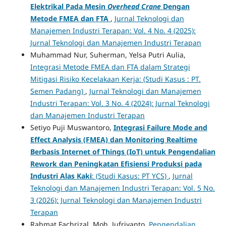
Elektrikal Pada Mesin
Overhead Crane
Dengan
Metode FMEA dan FTA
,
Jurnal Teknologi dan
Manajemen Industri Terapan: Vol. 4 No. 4 (2025):
Jurnal Teknologi dan Manajemen Industri Terapan
Muhammad Nur, Suherman, Yelsa Putri Aulia,
Integrasi Metode FMEA dan FTA dalam Strategi
Mitigasi Risiko Kecelakaan Kerja: (Studi Kasus : PT.
Semen Padang)
,
Jurnal Teknologi dan Manajemen
Industri Terapan: Vol. 3 No. 4 (2024): Jurnal Teknologi
dan Manajemen Industri Terapan
Setiyo Puji Muswantoro,
Integrasi Failure Mode and
Effect Analysis (FMEA) dan Monitoring Realtime
Berbasis Internet of Things (IoT) untuk Pengendalian
Rework dan Peningkatan Efisiensi Produksi pada
Industri Alas Kaki
: (Studi Kasus: PT YCS)
,
Jurnal
Teknologi dan Manajemen Industri Terapan: Vol. 5 No.
3 (2026): Jurnal Teknologi dan Manajemen Industri
Terapan
Rahmat Fachrizal, Moh. Jufriyanto,
Pengendalian