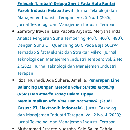
Pelepah (Limbah) Kelapa Sawit Pada Hulu Rantai
Pasok Industri Kelapa Sawit
,
Jurnal Teknologi dan
Manajemen Industri Terapan: Vol. 5 No. 1 (2026):
Jurnal Teknologi dan Manajemen Industri Terapan
Zamrony Irawan, Lisa Puspita Aryanto, Meryanalinda,
Analisa Pengaruh Suhu Tempering 440˚C, 460˚C, 480˚C
Dengan Suhu Oli Quenching 50˚C Pada Baja 50CrV4
Terhadap Sifat Mekanis dan Struktur Mikro
,
Jurnal
Teknologi dan Manajemen Industri Terapan: Vol. 2 No.
2 (2023): Jurnal Teknologi dan Manajemen Industri
Terapan
Rizal Nurhadi, Ade Suhara, Amallia,
Penerapan Line
Balancing Dengan Metode
Value Stream Mapping
(
V
SM)
Dan
Moodie Young
Dalam Upaya
Meminimalkan
Idle Time
Dan
Bo
t
tleneck
:
(Studi
Kasus : PT. Elektronik Indonesia)
,
Jurnal Teknologi
dan Manajemen Industri Terapan: Vol. 2 No. 4 (2023):
Jurnal Teknologi dan Manajemen Industri Terapan
Muhammad Ersanto Nugroho, Said Salim Dahda,