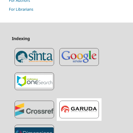
For Authors
For Librarians
Indexing