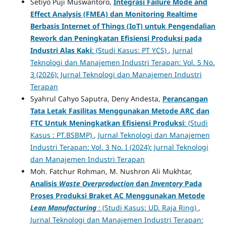
Setiyo Puji Muswantoro,
Integrasi Failure Mode and
Effect Analysis (FMEA) dan Monitoring Realtime
Berbasis Internet of Things (IoT) untuk Pengendalian
Rework dan Peningkatan Efisiensi Produksi pada
Industri Alas Kaki
: (Studi Kasus: PT YCS)
,
Jurnal
Teknologi dan Manajemen Industri Terapan: Vol. 5 No.
3 (2026): Jurnal Teknologi dan Manajemen Industri
Terapan
Syahrul Cahyo Saputra, Deny Andesta,
Perancangan
Tata Letak Fasilitas Menggunakan Metode ARC dan
FTC Untuk Meningkatkan Efisiensi Produksi
: (Studi
Kasus : PT.BSBMP)
,
Jurnal Teknologi dan Manajemen
Industri Terapan: Vol. 3 No. I (2024): Jurnal Teknologi
dan Manajemen Industri Terapan
Moh. Fatchur Rohman, M. Nushron Ali Mukhtar,
Analisis
Waste Overproduction
dan
Inventory
Pada
Proses Produksi Braket AC Menggunakan Metode
Lean Manufacturing
: (Studi Kasus: UD. Raja Ring)
,
Jurnal Teknologi dan Manajemen Industri Terapan: