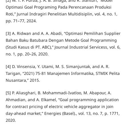
[2] W. T. P. Purba, J. A. B. Sinaga, and R. Sianturi, “Model
Optimasi Goal Programing Pada Perencanaan Produksi
Roti,” Jurnal Indragiri Penelitian Multidisiplin, vol. 4, no. 1,
pp. 71–77, 2024.
[3] A. Ridwan and A. A. Abadi, “Optimasi Pemilihan Supplier
Bahan Baku Batubara Dengan Metode Goal Programming
(Studi Kasus di PT. ABC),” Journal Industrial Servicess, vol. 6,
no. 1, pp. 20–26, 2020.
[4] D. Vinsensia, Y. Utami, M. S. Simanjuntak, and A. R.
Tarigan, “2021) 75-81 Manajemen Informatika, STMIK Pelita
Nusantara,” 2015.
[5] P. Aliasghari, B. Mohammadi-Ivatloo, M. Abapour, A.
Ahmadian, and A. Elkamel, “Goal programming application
for contract pricing of electric vehicle aggregator in join
day-ahead market,” Energies (Basel)., vol. 13, no. 7, p. 1771,
2020.