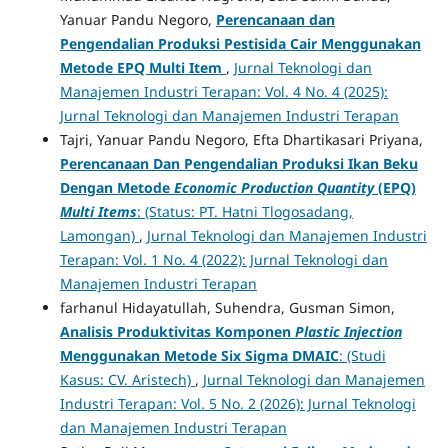
Yanuar Pandu Negoro,
Perencanaan dan
Pengendalian Produksi Pestisida Cair Menggunakan
Metode EPQ Multi Item
,
Jurnal Teknologi dan
Manajemen Industri Terapan: Vol. 4 No. 4 (2025):
Jurnal Teknologi dan Manajemen Industri Terapan
Tajri, Yanuar Pandu Negoro, Efta Dhartikasari Priyana,
Perencanaan Dan Pengendalian Produksi Ikan Beku
Dengan Metode
Economic Production Quantity
(EPQ)
Multi Items
: (Status: PT. Hatni Tlogosadang,
Lamongan)
,
Jurnal Teknologi dan Manajemen Industri
Terapan: Vol. 1 No. 4 (2022): Jurnal Teknologi dan
Manajemen Industri Terapan
farhanul Hidayatullah, Suhendra, Gusman Simon,
Analisis Produktivitas Komponen
Plastic
Injection
Menggunakan Metode Six Sigma DMAIC
: (Studi
Kasus: CV. Aristech)
,
Jurnal Teknologi dan Manajemen
Industri Terapan: Vol. 5 No. 2 (2026): Jurnal Teknologi
dan Manajemen Industri Terapan