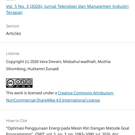
Vol. 5 No. 3 (2026): Jurnal Teknologi dan Manajemen Industri
Terapan
Section
Articles
License
Copyright (c) 2026 Vera Devani, Misbahul wadhiah, Muthia
Sihombing, Hutkemri Zunaidi
This work is licensed under a
Creative Commons Attribution-
NonCommercial-ShareAlike 4.0 International License
.
How to Cite
“Optimasi Penggunaan Energi pada Mesin Klin Dengan Metode Goal
Programming”,
JTMIT
, vol. 5, no. 3, pp. 1083–1090, Jul. 2026, doi: