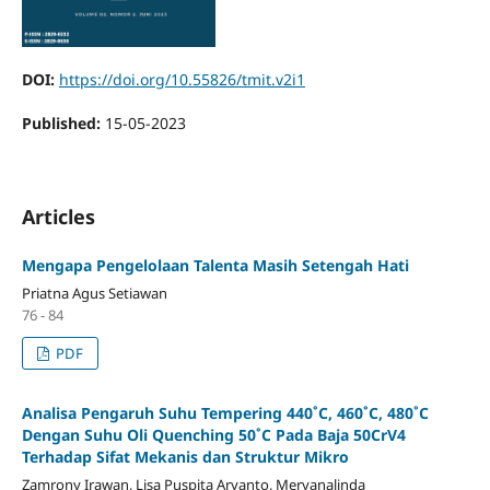
DOI:
https://doi.org/10.55826/tmit.v2i1
Published:
15-05-2023
Articles
Mengapa Pengelolaan Talenta Masih Setengah Hati
Priatna Agus Setiawan
76 - 84
PDF
Analisa Pengaruh Suhu Tempering 440˚C, 460˚C, 480˚C
Dengan Suhu Oli Quenching 50˚C Pada Baja 50CrV4
Terhadap Sifat Mekanis dan Struktur Mikro
Zamrony Irawan, Lisa Puspita Aryanto, Meryanalinda