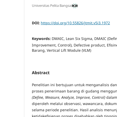
Universitas Pelita Bangsa
DOI:
https://doi.org/10.55826/jtmit.v5i3.1972
Keywords:
DMAIC, Lean Six Sigma, DMAIC (Defin
Improvement, Control), Defective product, Efisi
Barang, Vertical Lift Module (VLM)
Abstract
Penelitian ini bertujuan untuk menganalisis dan
proses penerimaan barang di gudang menggu
(Define, Measure, Analyze, Improve, Control)
dalam 
diperoleh melalui observasi, wawancara, dokum
selama periode penelitian. Hasil analisis menu
ketidakefisienan proses disebabkan oleh tinggi