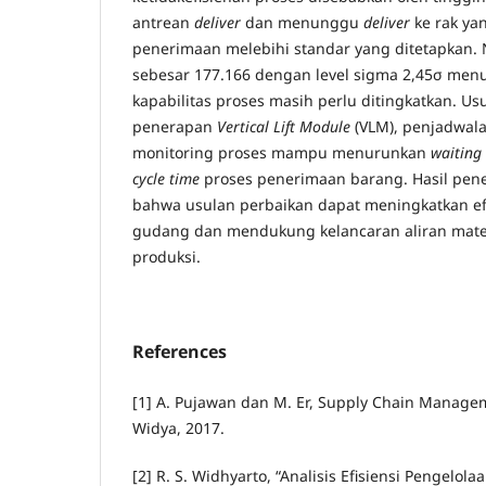
antrean
deliver
dan menunggu
deliver
ke rak ya
penerimaan melebihi standar yang ditetapkan. 
sebesar 177.166 dengan level sigma 2,45σ me
kapabilitas proses masih perlu ditingkatkan. Us
penerapan
Vertical Lift Module
(VLM), penjadwal
monitoring proses mampu menurunkan
waiting
cycle time
proses penerimaan barang. Hasil pen
bahwa usulan perbaikan dapat meningkatkan efi
gudang dan mendukung kelancaran aliran mate
produksi.
References
[1] A. Pujawan dan M. Er, Supply Chain Manage
Widya, 2017.
[2] R. S. Widhyarto, “Analisis Efisiensi Pengelol