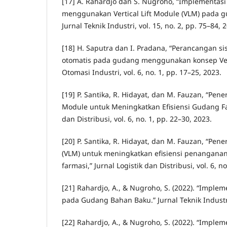
[17] A. Rahardjo dan S. Nugroho, “Implementas
menggunakan Vertical Lift Module (VLM) pada 
Jurnal Teknik Industri, vol. 15, no. 2, pp. 75–84, 
[18] H. Saputra dan I. Pradana, “Perancangan 
otomatis pada gudang menggunakan konsep Verti
Otomasi Industri, vol. 6, no. 1, pp. 17–25, 2023.
[19] P. Santika, R. Hidayat, dan M. Fauzan, “Pene
Module untuk Meningkatkan Efisiensi Gudang Far
dan Distribusi, vol. 6, no. 1, pp. 22–30, 2023.
[20] P. Santika, R. Hidayat, dan M. Fauzan, “Pene
(VLM) untuk meningkatkan efisiensi penangana
farmasi,” Jurnal Logistik dan Distribusi, vol. 6, n
[21] Rahardjo, A., & Nugroho, S. (2022). “Impleme
pada Gudang Bahan Baku.” Jurnal Teknik Industri
[22] Rahardjo, A., & Nugroho, S. (2022). “Impl