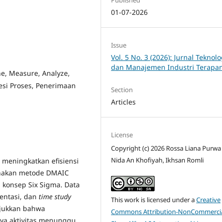
01-07-2026
Issue
Vol. 5 No. 3 (2026): Jurnal Teknolo
dan Manajemen Industri Terapa
e, Measure, Analyze,
nesi Proses, Penerimaan
Section
Articles
License
Copyright (c) 2026 Rossa Liana Purwa 
Nida An Khofiyah, Ikhsan Romli
 meningkatkan efisiensi
nakan metode DMAIC
konsep Six Sigma. Data
entasi, dan
time study
This work is licensed under a
Creative
njukkan bahwa
Commons Attribution-NonCommercia
nya aktivitas menunggu