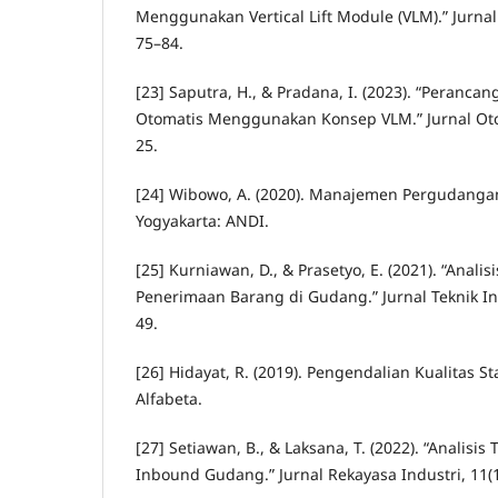
Menggunakan Vertical Lift Module (VLM).” Jurnal 
75–84.
[23] Saputra, H., & Pradana, I. (2023). “Peranc
Otomatis Menggunakan Konsep VLM.” Jurnal Otom
25.
[24] Wibowo, A. (2020). Manajemen Pergudangan
Yogyakarta: ANDI.
[25] Kurniawan, D., & Prasetyo, E. (2021). “Analisi
Penerimaan Barang di Gudang.” Jurnal Teknik Ind
49.
[26] Hidayat, R. (2019). Pengendalian Kualitas St
Alfabeta.
[27] Setiawan, B., & Laksana, T. (2022). “Analisi
Inbound Gudang.” Jurnal Rekayasa Industri, 11(1