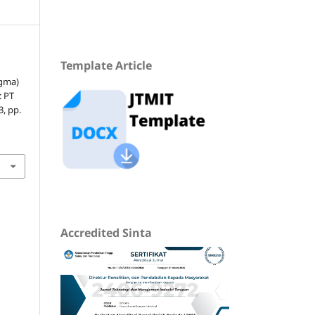
Template Article
gma)
: PT
 3, pp.
Accredited Sinta