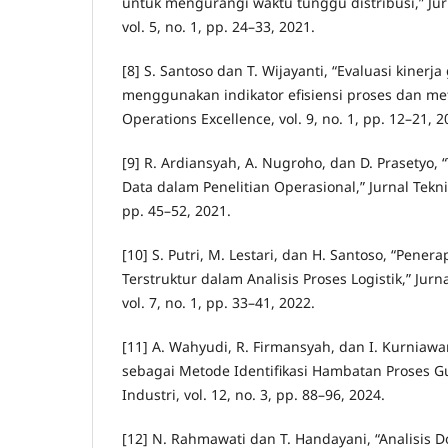
untuk mengurangi waktu tunggu distribusi,” Jur
vol. 5, no. 1, pp. 24–33, 2021.
[8] S. Santoso dan T. Wijayanti, “Evaluasi kiner
menggunakan indikator efisiensi proses dan me
Operations Excellence, vol. 9, no. 1, pp. 12–21, 2
[9] R. Ardiansyah, A. Nugroho, dan D. Prasetyo
Data dalam Penelitian Operasional,” Jurnal Teknik 
pp. 45–52, 2021.
[10] S. Putri, M. Lestari, dan H. Santoso, “Pen
Terstruktur dalam Analisis Proses Logistik,” Ju
vol. 7, no. 1, pp. 33–41, 2022.
[11] A. Wahyudi, R. Firmansyah, dan I. Kurniaw
sebagai Metode Identifikasi Hambatan Proses G
Industri, vol. 12, no. 3, pp. 88–96, 2024.
[12] N. Rahmawati dan T. Handayani, “Analisis