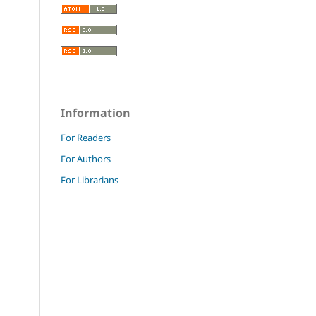
Information
For Readers
For Authors
For Librarians