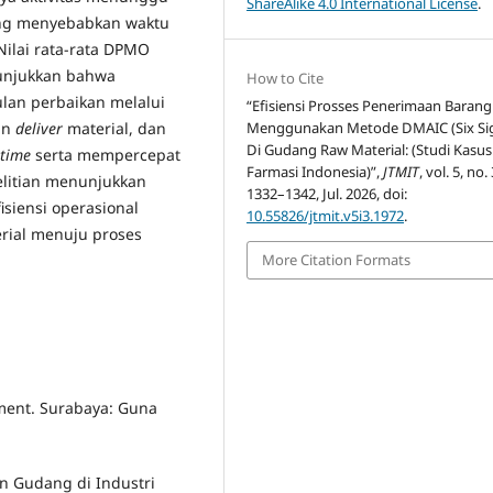
ShareAlike 4.0 International License
.
ng menyebabkan waktu
Nilai rata-rata DPMO
nunjukkan bahwa
How to Cite
ulan perbaikan melalui
“Efisiensi Prosses Penerimaan Barang
an
deliver
material, dan
Menggunakan Metode DMAIC (Six Si
Di Gudang Raw Material: (Studi Kasus
 time
serta mempercepat
Farmasi Indonesia)”,
JTMIT
, vol. 5, no.
elitian menunjukkan
1332–1342, Jul. 2026, doi:
siensi operasional
10.55826/jtmit.v5i3.1972
.
rial menuju proses
More Citation Formats
ment. Surabaya: Guna
aan Gudang di Industri