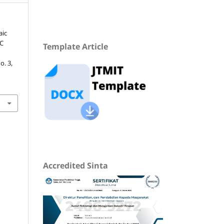
aic
DC
Template Article
no. 3,
Accredited Sinta