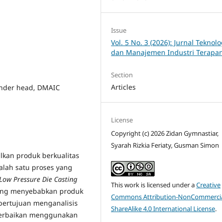
Issue
Vol. 5 No. 3 (2026): Jurnal Teknolo
dan Manajemen Industri Terapa
Section
Articles
inder head, DMAIC
License
Copyright (c) 2026 Zidan Gymnastiar,
Syarah Rizkia Feriaty, Gusman Simon
lkan produk berkualitas
alah satu proses yang
Low Pressure Die Casting
This work is licensed under a
Creative
ng menyebabkan produk
Commons Attribution-NonCommercia
 bertujuan menganalisis
ShareAlike 4.0 International License
.
erbaikan menggunakan