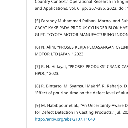
Country Context,” Operational Research in Engi
and Applications, vol. 6, pp. 367–385, 2023, doi
[5] Farandy Muhammad Raihan, Marno, and Suh
CACAT KAKE PADA PRODUK CYLINDER BLOK HASI
GI PT. TOYOTA MOTOR MANUFACTURING INDONE
[6] N. Alim, “PROSES KERJA PEMASANGAN CYLIN
MOTOR LTD JAPAN,” 2023.
[7] R. N. Hidayat, “PROSES PRODUKSI CRANK 
HPDC,” 2023.
[8] R. Bintarto, M. Syamsul Ma’arif, R. Raharjo, 
“Effect of pouring time on the defect level of a
[9] M. Habibpour et al., “An Uncertainty-Aware
for Defect Detection in Casting Products,” Jul. 20
http://arxiv.org/abs/2107.11643