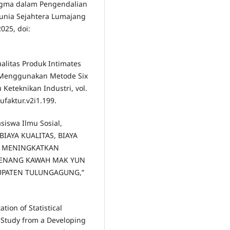
 Sigma dalam Pengendalian
runia Sejahtera Lumajang
025, doi:
ualitas Produk Intimates
 Menggunakan Metode Six
Keteknikan Industri, vol.
ufaktur.v2i1.199.
asiswa Ilmu Sosial,
BIAYA KUALITAS, BIAYA
K MENINGKATKAN
 JENANG KAWAH MAK YUN
PATEN TULUNGAGUNG,”
tion of Statistical
l Study from a Developing