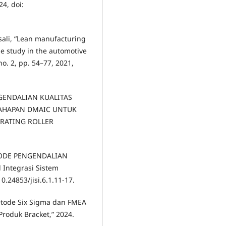
24, doi:
nsali, “Lean manufacturing
 study in the automotive
no. 2, pp. 54–77, 2021,
PENGENDALIAN KUALITAS
AHAPAN DMAIC UNTUK
RATING ROLLER
ETODE PENGENDALIAN
 Integrasi Sistem
10.24853/jisi.6.1.11-17.
Metode Six Sigma dan FMEA
roduk Bracket,” 2024.