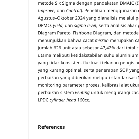
metode Six Sigma dengan pendekatan DMAIC (
D
Improve,
dan
Control
). Penelitian menggunakan 
Agustus–Oktober 2024 yang dianalisis melalui 
DPMO,
yield
, dan
sigma level
, serta analisis ak
Diagram Pareto, Fishbone Diagram, dan metod
menunjukkan bahwa cacat
misrun
merupakan ca
jumlah 626 unit atau sebesar 47,42% dari total 
utama meliputi ketidakstabilan suhu aluminium
yang tidak konsisten, fluktuasi tekanan pengisia
yang kurang optimal, serta penerapan SOP yan
perbaikan yang diberikan meliputi standarisasi
monitoring parameter proses, kalibrasi alat ukur
perbaikan sistem
venting
untuk mengurangi cac
LPDC
cylinder head
160cc.
References