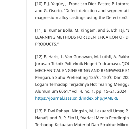
[10] F. J. Yagüe, J. Francisco Díez-Pastor, P. Lato
and G. Osorio, “Defect detection and segmentati
magnesium alloy castings using the Detectron2
[11] B. Kumar Bolla, M. Kingam, and S. Ethiraj, 
LEARNING METHODS FOR IDENTIFICATION OF D
PRODUCTS.”
[12] E. Haris, L. Van Gunawan, M. Luthfi, A. Rak
Jurusan Teknik Politeknik Negeri Indramayu, “
MECHANICAL ENGINEERING AND RENEWABLE ENE
Pengaruh Suhu Preheating 125˚C, 150˚C Dan 200
Logam Terhadap Terjadinya Hot Tearing Mengg
Alumunium 6061,” vol. 4, no. 1, pp. 15–21, 2024, 
https://journal.isas.or.id/index.php/JAMERE
[13] P. Dwi Rahayu Ningsih, M. Lazuardi Umar, P.
Hanafi, and R. P. Eko U, “Variasi Media Pending
Terhadap Kekuatan Material Dan Struktur Mikr