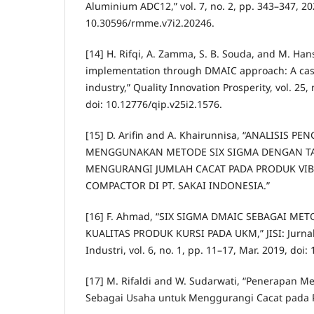
Aluminium ADC12,” vol. 7, no. 2, pp. 343–347, 20
10.30596/rmme.v7i2.20246.
[14] H. Rifqi, A. Zamma, S. B. Souda, and M. Ha
implementation through DMAIC approach: A case
industry,” Quality Innovation Prosperity, vol. 25, 
doi: 10.12776/qip.v25i2.1576.
[15] D. Arifin and A. Khairunnisa, “ANALISIS 
MENGGUNAKAN METODE SIX SIGMA DENGAN T
MENGURANGI JUMLAH CACAT PADA PRODUK VIB
COMPACTOR DI PT. SAKAI INDONESIA.”
[16] F. Ahmad, “SIX SIGMA DMAIC SEBAGAI M
KUALITAS PRODUK KURSI PADA UKM,” JISI: Jurnal
Industri, vol. 6, no. 1, pp. 11–17, Mar. 2019, doi: 
[17] M. Rifaldi and W. Sudarwati, “Penerapan 
Sebagai Usaha untuk Menggurangi Cacat pada P