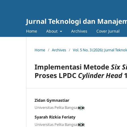
Jurnal Teknologi dan Manajem
Home
About
Archives
Cover Jurnal
Home
/
Archives
/
Vol. 5 No. 3 (2026): Jurnal Tek
Implementasi Metode
Six
S
Proses LPDC
Cylinder Head
1
Zidan Gymnastiar
Universitas Pelita Bangsa
Syarah Rizkia Feriaty
Universitas Pelita Bangsa