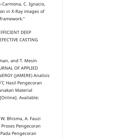
rre-Carmona, C. Ignacio,
on in X-Ray images of
 framework.”
“EFFICIENT DEEP
EFECTIVE CASTING
hman, and T. Mesin
JOURNAL OF APPLIED
RGY (JAMERE) Analisis
˚C Hasil Pengecoran
unakan Material
[Online]. Available:
 W. Bhisma, A. Fauzi
in Proses Pengecoran
o Pada Pengecoran