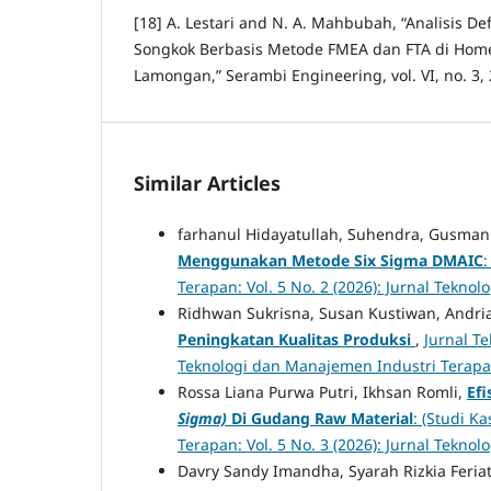
[18] A. Lestari and N. A. Mahbubah, “Analisis De
Songkok Berbasis Metode FMEA dan FTA di Home
Lamongan,” Serambi Engineering, vol. VI, no. 3,
Similar Articles
farhanul Hidayatullah, Suhendra, Gusma
Menggunakan Metode Six Sigma DMAIC
:
Terapan: Vol. 5 No. 2 (2026): Jurnal Tekn
Ridhwan Sukrisna, Susan Kustiwan, Andri
Peningkatan Kualitas Produksi
,
Jurnal Te
Teknologi dan Manajemen Industri Terap
Rossa Liana Purwa Putri, Ikhsan Romli,
Ef
Sigma)
Di Gudang Raw Material
: (Studi K
Terapan: Vol. 5 No. 3 (2026): Jurnal Tekn
Davry Sandy Imandha, Syarah Rizkia Feriat