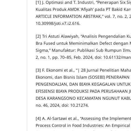
[1] J. Optimasi and T. Industri, “Penerapan Six
Kualitas Produk AMDK ‘Afiyah’ pada PT Bakid Ka
ARTICLE INFORMATION ABSTRAK,” vol. 7, no. 2, 2
10.30998/joti.v7.i2.616.
[2] Tri Astuti Alawiyah, “Analisis Pengendalian K
Bra Fused untuk Meminimalkan Defect dengan
Sigma,” Manufaktur: Publikasi Sub Rumpun Ilmu 
2, no. 1, pp. 70–85, Feb. 2024, doi: 10.61132/man
[3] F. Ekonomi et al., “| 28 Jurnal Penelitian Mah
Ekonomi, dan Bisnis Islam (SOSEBI) PENERAPAN 
PENGENDALIAN, DAN BIAYA KEGAGALAN UNTU
EFISIENSI BIAYA PRODUKSI PADA PERUSAHAAN
DESA KARANGSONO KECAMATAN NGUNUT KABU
no. 46, 2024, doi: 10.21274.
[4] A. Al-Sartawi et al., “Assessing the Implementa
Process Control in Food Industries: An Empirica