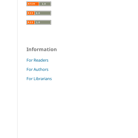
Information
For Readers
For Authors
For Librarians