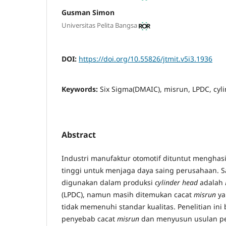
Gusman Simon
Universitas Pelita Bangsa
DOI:
https://doi.org/10.55826/jtmit.v5i3.1936
Keywords:
Six Sigma(DMAIC), misrun, LPDC, cyl
Abstract
Industri manufaktur otomotif dituntut menghasi
tinggi untuk menjaga daya saing perusahaan. S
digunakan dalam produksi
cylinder head
adalah
(LPDC), namun masih ditemukan cacat
misrun
ya
tidak memenuhi standar kualitas. Penelitian ini
penyebab cacat
misrun
dan menyusun usulan p