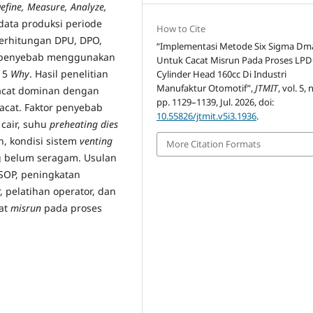
efine, Measure, Analyze,
data produksi periode
How to Cite
perhitungan DPU, DPO,
“Implementasi Metode Six Sigma Dm
ar penyebab menggunakan
Untuk Cacat Misrun Pada Proses LP
e 5
Why
. Hasil penelitian
Cylinder Head 160cc Di Industri
Manufaktur Otomotif”,
JTMIT
, vol. 5, 
cat dominan dengan
pp. 1129–1139, Jul. 2026, doi:
cacat. Faktor penyebab
10.55826/jtmit.v5i3.1936
.
 cair, suhu
preheating dies
n, kondisi sistem
venting
More Citation Formats
g belum seragam. Usulan
 SOP, peningkatan
, pelatihan operator, dan
at
misrun
pada proses