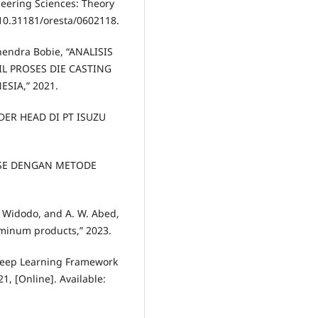
neering Sciences: Theory
: 10.31181/oresta/0602118.
endra Bobie, “ANALISIS
L PROSES DIE CASTING
SIA,” 2021.
DER HEAD DI PT ISUZU
CASE DENGAN METODE
D. Widodo, and A. W. Abed,
luminum products,” 2023.
 Deep Learning Framework
21, [Online]. Available: