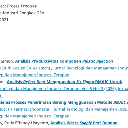
fect Proses Produksi
-Industri Songkok GSA
 2021.
n Simon,
Analisis Produktivitas Komponen
Plastic
Injection
 (Studi Kasus: CV. Aristech)
,
Jurnal Teknologi dan Manajemen Indus
ologi dan Manajemen Industri Terapan
ani,
Analisis
Defect Dent
Menggunakan
Six Sigma
DMAIC Untuk
knologi dan Manajemen Industri Terapan: Vol. 5 No. 2 (2026): Jurna
an
isiensi Prosses Penerimaan Barang Menggunakan Metode
DMAIC (
asus: PT Farmasi Indonesia)
,
Jurnal Teknologi dan Manajemen Indus
ologi dan Manajemen Industri Terapan
y, Rudy Effendy Listyanto,
Analisis
Waste
Supply Part
Dengan