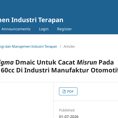
en Industri Terapan
Announcements
Login
Register
nologi dan Manajemen Industri Terapan
/
Articles
igma
Dmaic Untuk Cacat
Misrun
Pada
60cc Di Industri Manufaktur Otomoti
PDF
Published
01-07-2026