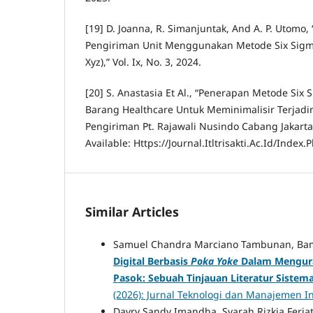
[19] D. Joanna, R. Simanjuntak, And A. P. Utomo,
Pengiriman Unit Menggunakan Metode Six Sigma
Xyz),” Vol. Ix, No. 3, 2024.
[20] S. Anastasia Et Al., “Penerapan Metode Six
Barang Healthcare Untuk Meminimalisir Terjadi
Pengiriman Pt. Rajawali Nusindo Cabang Jakarta 
Available: Https://Journal.Itltrisakti.Ac.Id/Index.P
Similar Articles
Samuel Chandra Marciano Tambunan, Ba
Digital Berbasis
Poka Yoke
Dalam Mengur
Pasok: Sebuah Tinjauan Literatur Sistema
(2026): Jurnal Teknologi dan Manajemen I
Davry Sandy Imandha, Syarah Rizkia Feriat