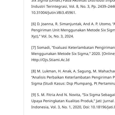
Six Sigma (Dmaic) Pada Aktivitas Distribusi Impor 
Industri Terintegrasi, Vol. 8, No. 3, Pp. 2439–2446
10.31004/Jutin.V8i3.45961.
[6] D. Joanna, R. Simanjuntak, And A. P. Utomo, 
Pengiriman Unit Menggunakan Metode Six Sigma
Xyz),” Vol. Ix, No. 3, 2024.
[7] Somadi, “Evaluasi Keterlambatan Pengirim
Menggunakan Metode Six Sigma,” 2020. [Online].
Http://Ojs.Stiami.Ac.Id
[8] M. Lukman, H. Anak, A. Sagung, M. Mahachan
“Analisis Perbaikan Keterlambatan Pengiriman 
Sigma (Studi Kasus: Dsp Plumpang, Pt Pertamina
[9] S. M. Fitria And N. Novita, “Six Sigma Sebaga
Upaya Peningkatan Kualitas Produk,” Jati: Jurna
Indonesia, Vol. 3, No. 1, 2020, Doi: 10.18196/Jati