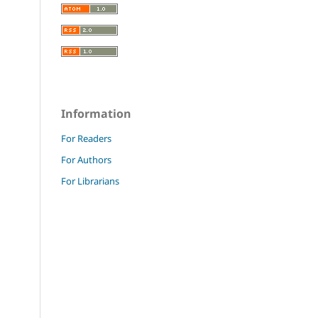
Information
For Readers
For Authors
For Librarians