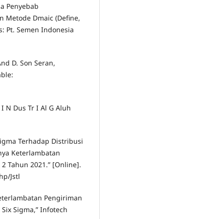
isa Penyebab
 Metode Dmaic (Define,
s: Pt. Semen Indonesia
And D. Son Seran,
able:
I N Dus Tr I Al G Aluh
 Sigma Terhadap Distribusi
nya Keterlambatan
2 Tahun 2021.” [Online].
hp/Jstl
 Keterlambatan Pengiriman
ix Sigma,” Infotech