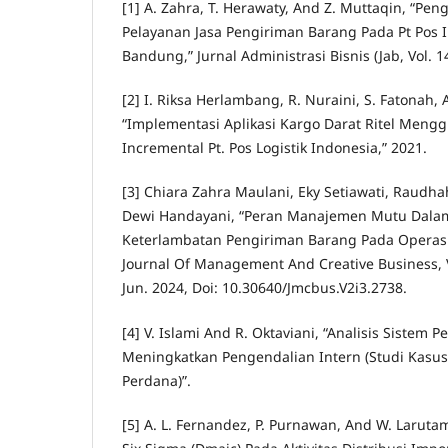
[1] A. Zahra, T. Herawaty, And Z. Muttaqin, “P
Pelayanan Jasa Pengiriman Barang Pada Pt Pos I
Bandung,” Jurnal Administrasi Bisnis (Jab, Vol. 14
[2] I. Riksa Herlambang, R. Nuraini, S. Fatonah, 
“Implementasi Aplikasi Kargo Darat Ritel Men
Incremental Pt. Pos Logistik Indonesia,” 2021.
[3] Chiara Zahra Maulani, Eky Setiawati, Raudh
Dewi Handayani, “Peran Manajemen Mutu Dala
Keterlambatan Pengiriman Barang Pada Operasion
Journal Of Management And Creative Business, Vo
Jun. 2024, Doi: 10.30640/Jmcbus.V2i3.2738.
[4] V. Islami And R. Oktaviani, “Analisis Sistem
Meningkatkan Pengendalian Intern (Studi Kasus 
Perdana)”.
[5] A. L. Fernandez, P. Purnawan, And W. Larut