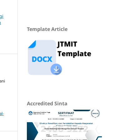
gi
n
Template Article
ani
Accredited Sinta
l-