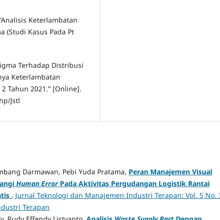
 “Analisis Keterlambatan
 (Studi Kasus Pada Pt
 Sigma Terhadap Distribusi
nya Keterlambatan
2 Tahun 2021.” [Online].
hp/Jstl
mbang Darmawan, Pebi Yuda Pratama,
Peran Manajemen Visual
angi
Human Error
Pada Aktivitas Pergudangan Logistik Rantai
tis
,
Jurnal Teknologi dan Manajemen Industri Terapan: Vol. 5 No. 
ndustri Terapan
y, Rudy Effendy Listyanto,
Analisis
Waste
Supply Part
Dengan