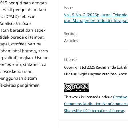
2.915 pengiriman dengan
Issue
. Hasil pengolahan data
Vol. 5 No. 2 (2026): Jurnal Teknolo
es
(DPMO) sebesar
dan Manajemen Industri Terapa
 Analisis
Fishbone
tan berasal dari aspek
Section
tidak berada di tempat,
Articles
kapal,
machine
berupa
lahan label barang, serta
g sulit dijangkau. Usulan
License
backup
kurir, sinkronisasi
Copyright (c) 2026 Rachmanda Luthfi
enance
kendaraan,
Firdaus, Gigih Hapsak Pradipto, Andri
 penggunaan sistem
fektivitas pengiriman
This work is licensed under a
Creative
Commons Attribution-NonCommercia
ShareAlike 4.0 International License
.