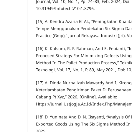
Journal, Vol. 10, No. 1, Pp. 74–83, Feb. 2024, Doi:
10.31949/Infotech.V10i1.8796.
[15] A. Kendra Azaria Et Al., “Peningkatan Kua
Tempe Menggunakan Pendekatan Six Sigma Da
Practice (Gmp),” Jurnal Rekayasa Industri (Jri), Vol
[16] K. Kulsum, R. F. Rahman, And E. Febianti, “I
Proposed Strategy For Minimizing Defects Using
Method In The Pallet Production Process,” Teknik
Teknologi, Vol. 17, No. 1, P. 89, May 2021, Doi: 1
[17] A. Dinda Nurhalizah Mawardy And I. Kirono,
Keterlambatan Pengiriman Paket Di Perusahaan J
Cabang Pt Xyz,” 2026. [Online]. Available:
Https://Jurnal.Ustjogja.Ac.Id/Index.Php/Manaj
[18] D. Yuninata And D. N. Ikayanti, “Analysis Of 
Exported Goods Using The Six Sigma Method In 
2025.