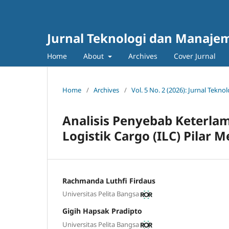
Jurnal Teknologi dan Manajem
Home
About
Archives
Cover Jurnal
Home
/
Archives
/
Vol. 5 No. 2 (2026): Jurnal Tek
Analisis Penyebab Keterla
Logistik Cargo (ILC) Pila
Rachmanda Luthfi Firdaus
Universitas Pelita Bangsa
Gigih Hapsak Pradipto
Universitas Pelita Bangsa