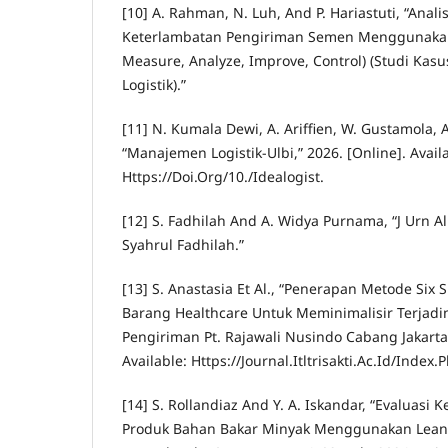
[10] A. Rahman, N. Luh, And P. Hariastuti, “Anal
Keterlambatan Pengiriman Semen Menggunakan
Measure, Analyze, Improve, Control) (Studi Kasu
Logistik).”
[11] N. Kumala Dewi, A. Ariffien, W. Gustamola, 
“Manajemen Logistik-Ulbi,” 2026. [Online]. Avail
Https://Doi.Org/10./Idealogist.
[12] S. Fadhilah And A. Widya Purnama, “J Urn Al 
Syahrul Fadhilah.”
[13] S. Anastasia Et Al., “Penerapan Metode Six
Barang Healthcare Untuk Meminimalisir Terjadi
Pengiriman Pt. Rajawali Nusindo Cabang Jakarta 
Available: Https://Journal.Itltrisakti.Ac.Id/Index.P
[14] S. Rollandiaz And Y. A. Iskandar, “Evaluasi
Produk Bahan Bakar Minyak Menggunakan Lean S