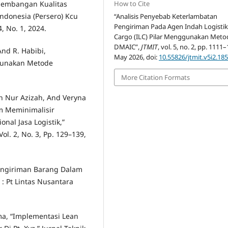
How to Cite
engembangan Kualitas
ndonesia (Persero) Kcu
“Analisis Penyebab Keterlambatan
Pengiriman Pada Agen Indah Logisti
, No. 1, 2024.
Cargo (ILC) Pilar Menggunakan Meto
DMAIC”,
JTMIT
, vol. 5, no. 2, pp. 1111
And R. Habibi,
May 2026, doi:
10.55826/jtmit.v5i2.18
ggunakan Metode
More Citation Formats
ah Nur Azizah, And Veryna
m Meminimalisir
al Jasa Logistik,”
l. 2, No. 3, Pp. 129–139,
 Pengiriman Barang Dalam
: Pt Lintas Nusantara
ama, “Implementasi Lean