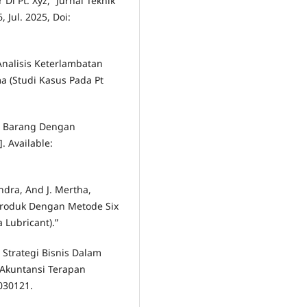
Di Pt. Xyz,” Jurnal Teknik
, Jul. 2025, Doi:
“Analisis Keterlambatan
 (Studi Kasus Pada Pt
an Barang Dengan
 Available:
dra, And J. Mertha,
Produk Dengan Metode Six
 Lubricant).”
i Strategi Bisnis Dalam
l Akuntansi Terapan
.030121.