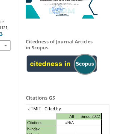
k
de
–1121,
53
.
Citedness of Journal Articles
in Scopus
Citations GS