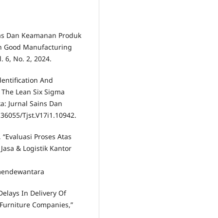
litas Dan Keamanan Produk
n Good Manufacturing
. 6, No. 2, 2024.
dentification And
 The Lean Six Sigma
a: Jurnal Sains Dan
0.36055/Tjst.V17i1.10942.
 “Evaluasi Proses Atas
asa & Logistik Kantor
emendewantara
Delays In Delivery Of
Furniture Companies,”