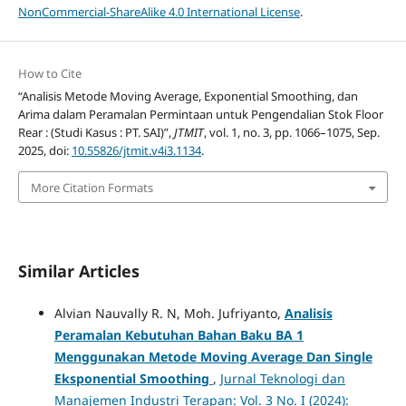
NonCommercial-ShareAlike 4.0 International License
.
How to Cite
“Analisis Metode Moving Average, Exponential Smoothing, dan
Arima dalam Peramalan Permintaan untuk Pengendalian Stok Floor
Rear : (Studi Kasus : PT. SAI)”,
JTMIT
, vol. 1, no. 3, pp. 1066–1075, Sep.
2025, doi:
10.55826/jtmit.v4i3.1134
.
More Citation Formats
Similar Articles
Alvian Nauvally R. N, Moh. Jufriyanto,
Analisis
Peramalan Kebutuhan Bahan Baku BA 1
Menggunakan Metode Moving Average Dan Single
Eksponential Smoothing
,
Jurnal Teknologi dan
Manajemen Industri Terapan: Vol. 3 No. I (2024):