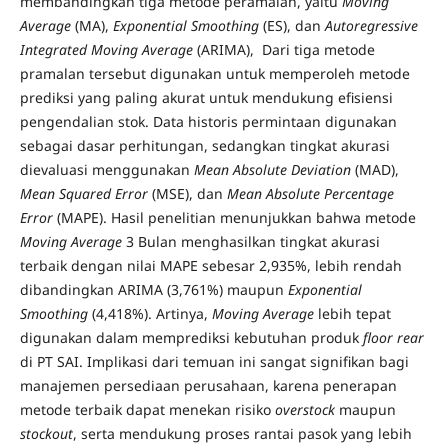
membandingkan tiga metode peramalan, yaitu
Moving
Average
(MA),
Exponential Smoothing
(ES), dan
Autoregressive
Integrated Moving Average
(ARIMA), Dari tiga metode
pramalan tersebut digunakan untuk memperoleh metode
prediksi yang paling akurat untuk mendukung efisiensi
pengendalian stok. Data historis permintaan digunakan
sebagai dasar perhitungan, sedangkan tingkat akurasi
dievaluasi menggunakan
Mean Absolute Deviation
(MAD),
Mean Squared Error
(MSE), dan
Mean Absolute Percentage
Error
(MAPE). Hasil penelitian menunjukkan bahwa metode
Moving Average
3 Bulan menghasilkan tingkat akurasi
terbaik dengan nilai MAPE sebesar 2,935%, lebih rendah
dibandingkan ARIMA (3,761%) maupun
Exponential
Smoothing
(4,418%). Artinya,
Moving Average
lebih tepat
digunakan dalam memprediksi kebutuhan produk
floor rear
di PT SAI. Implikasi dari temuan ini sangat signifikan bagi
manajemen persediaan perusahaan, karena penerapan
metode terbaik dapat menekan risiko
overstock
maupun
stockout
, serta mendukung proses rantai pasok yang lebih