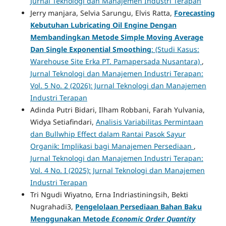
Jurnal Teknologi dan Manajemen Industri Terapan
Jerry manjara, Selvia Sarungu, Elvis Ratta,
Forecasting
Kebutuhan Lubricating Oil Engine Dengan
Membandingkan Metode Simple Moving Average
Dan Single Exponential Smoothing
: (Studi Kasus:
Warehouse Site Erka PT. Pamapersada Nusantara)
,
Jurnal Teknologi dan Manajemen Industri Terapan:
Vol. 5 No. 2 (2026): Jurnal Teknologi dan Manajemen
Industri Terapan
Adinda Putri Bidari, Ilham Robbani, Farah Yulvania,
Widya Setiafindari,
Analisis Variabilitas Permintaan
dan Bullwhip Effect dalam Rantai Pasok Sayur
Organik: Implikasi bagi Manajemen Persediaan
,
Jurnal Teknologi dan Manajemen Industri Terapan:
Vol. 4 No. I (2025): Jurnal Teknologi dan Manajemen
Industri Terapan
Tri Ngudi Wiyatno, Erna Indriastiningsih, Bekti
Nugrahadi3,
Pengelolaan Persediaan Bahan Baku
Menggunakan Metode
Economic Order Quantity