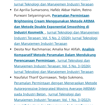
Jurnal Teknologi dan Manajemen Industri Terapan
Evi Aprilia Sumarsono, Hafidz Akbar Halim, Retno
Purwani Setyaningrum,
Peramalan Permintaan
Brightening Cream Menggunakan Metode ARIMA
dan Metode Double Exponential Smoothing di
Industri Kosmetik
,
Jurnal Teknologi dan Manajemen
Industri Terapan: Vol. 5 No. 2 (2026): Jurnal Teknologi
dan Manajemen Industri Terapan
Desita Nur Rachmaniar, Amalia Nur Alifah,
Analisis
Komparatif Metode Peramalan Dalam Mendukung
Perencanaan Permintaan
,
Jurnal Teknologi dan
Manajemen Industri Terapan: Vol. 5 No. 3 (2026):
Jurnal Teknologi dan Manajemen Industri Terapan
Naufalut Tharif Qurniawan, Tedjo Sukmono,
Peramalan Permintaan dengan Menerapkan Metode
Autoregressive Integrated Moving Average (ARIMA)
pada Industri Beton
,
Jurnal Teknologi dan
Manajemen Industri Terapan: Vol. 1 No. 3 (2022):