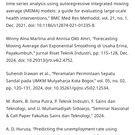
time series analysis using autoregressive integrated moving
average (ARIMA) models: a guide for evaluating large-scale
health interventions,” BMC Med Res Methodol, vol. 21, no. 1,
Dec. 2021, doi: 10.1186/s12874-021-01235-8.
Winny Alna Marlina and Annisa Okti Amri, “Forecasting
Moving Average dan Exponential Smoothing di Usaha Erina,
Payakumbuh,” Jurnal Riset Teknik Industri, pp. 115–128, Dec.
2024, doi: 10.29313/jrti.v4i2.4752.
Suhendi Irawan et al., “Peramalan Permintaan Sepatu
Sandal pada UMKM Mulyaharja Kota Bogor,” vol. 05, no. 02,
pp. 120–131, 2024, doi: 10.35261/gijtsi.v5i02.12534.
M. Romi, B. Isma Putra, P. Teknik Indsutri, F. Sains dan
Teknologi, and U. Muhamadiyah Sidoarjo, “Seminar Nasional
& Call Paper Fakultas Sains dan Teknologi,” 2024.
A. D. Huruta, “Predicting the unemployment rate using