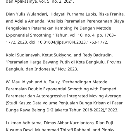
dan Aplikasinya, vol. 5, no. 2, 2021.
Dian Yulis Wulandari, Hidayati Purnama Lubis, Riska Franita,
and Adelia Amanda, “Analisis Peramalan Perencanaan Biaya
Pengelolaan Peternakan Kambing Pe Dengan Metode
Exponential Smoothing,” Tahun, vol. 10, no. 4, pp. 1763–
1772, 2023, doi: 10.31604/jips.v10i4.2023.1763-1772.
Koldi Sudiansyah, Ketut Sukiyono, and Redy Badrudin,
“Peramalan Harga Bawang Putih di Kota Bengkulu, Provinsi
Bengkulu dan Indonesia,” Nov. 2023.
W. Maulidiyah and A. Fauzy, “Perbandingan Metode
Peramalan Double Exponential Smoothing with Damped
Parameter dan Autoregressive Integrated Moving Average
(Studi Kasus: Data Volume Penjualan Bunga Krisan di Pasar
Bunga Rawa Belong DKI Jakarta Tahun 2018-2022),” 2023.
Lukman Adhitama, Dimas Akbar Kurniantoro, Rian Puji
Kusuma Dewi, Muhammad Thirafi Rabbani, and Pingky