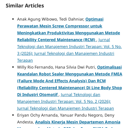
Similar Articles
Anak Agung Wibowo, Tedi Dahniar,
Optimasi
Perawatan Mesin Screw Compressor untuk
Meningkatkan Produktivitas Menggunakan Metode
Reliability Centered Maintenance (RCM)
,
Jurnal
Teknologi dan Manajemen Industri Terapan: Vol. 5 No.
3 (2026): Jurnal Teknologi dan Manajemen Industri
Terapan
Willy Rio Fernando, Hana Silvia Dwi Putri,
Optimalisasi
Keandalan Robot Sealer Menggunakan Metode FMEA
(Failure Mode And Effects Analysis) Dan RCM
(Reliability Centered Maintenance) Di Line Body Shop
Di Industri Otomotif
,
Jurnal Teknologi dan
Manajemen Industri Terapan: Vol. 5 No. 2 (2026):
Jurnal Teknologi dan Manajemen Industri Terapan
Eriyan Ochy Arnanda, Yanuar Pandu Negoro, Deny
Andesta,
Analisis Kinerja Mesin Departemen Amonia