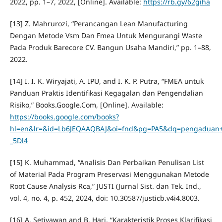
2022, pp. 1–7, 2022, [Online]. Available:
https://rb.gy/62giha
[13] Z. Mahrurozi, “Perancangan Lean Manufacturing
Dengan Metode Vsm Dan Fmea Untuk Mengurangi Waste
Pada Produk Barecore CV. Bangun Usaha Mandiri,” pp. 1–88,
2022.
[14] I. I. K. Wiryajati, A. IPU, and I. K. P. Putra, “FMEA untuk
Panduan Praktis Identifikasi Kegagalan dan Pengendalian
Risiko,” Books.Google.Com, [Online]. Available:
https://books.google.com/books?
hl=en&lr=&id=Lb6JEQAAQBAJ&oi=fnd&pg=PA5&dq=pengaduan+
_5Dl4
[15] K. Muhammad, “Analisis Dan Perbaikan Penulisan List
of Material Pada Program Preservasi Menggunakan Metode
Root Cause Analysis Rca,” JUSTI (Jurnal Sist. dan Tek. Ind.,
vol. 4, no. 4, p. 452, 2024, doi: 10.30587/justicb.v4i4.8003.
[16] A. Setiyawan and B. Hari, “Karakteristik Proses Klarifikasi