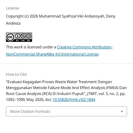
License
Copyright (c) 2026 Muhammad Syafrizal Viki Ardiansyah, Deny
Andesta
This work is licensed under a
Creative Commons Attribution-
NonCommercial-ShareAlike 4.0 International License
.
How to Cite
“Evaluasi Kegagalan Proses Waste Water Treatment Dengan
Menggunakan Metode Failure Mode And Effect Analysis (FMEA) Dan
Root Cause Analysis (RCA) Di Industri Pupuk”,
JTMIT
, vol. 5, no. 2, pp.
1092–1099, May 2026, doi:
10.55826/jtmit.v5i2.1844
.
More Citation Formats