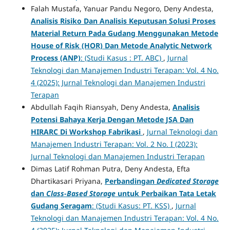
Falah Mustafa, Yanuar Pandu Negoro, Deny Andesta,
Analisis Risiko
Dan Analisis Keputusan Solusi
Proses
Material Return
Pada Gudang
Menggunakan Metode
House of Risk (HOR)
Dan Metode Analytic Network
Process (ANP)
: (Studi Kasus : PT. ABC)
,
Jurnal
Teknologi dan Manajemen Industri Terapan: Vol. 4 No.
4 (2025): Jurnal Teknologi dan Manajemen Industri
Terapan
Abdullah Faqih Riansyah, Deny Andesta,
Analisis
Potensi Bahaya Kerja Dengan Metode JSA Dan
HIRARC Di Workshop Fabrikasi
,
Jurnal Teknologi dan
Manajemen Industri Terapan: Vol. 2 No. I (2023):
Jurnal Teknologi dan Manajemen Industri Terapan
Dimas Latif Rohman Putra, Deny Andesta, Efta
Dhartikasari Priyana,
Perbandingan
Dedicated Storage
dan
Class-Based Storage
untuk Perbaikan Tata Letak
Gudang Seragam
: (Studi Kasus: PT. KSS)
,
Jurnal
Teknologi dan Manajemen Industri Terapan: Vol. 4 No.