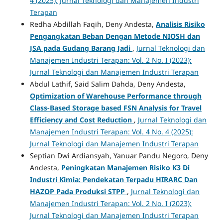
4 (2025): Jurnal Teknologi dan Manajemen Industri
Terapan
Redha Abdillah Faqih, Deny Andesta,
Analisis Risiko
Pengangkatan Beban Dengan Metode NIOSH dan
JSA pada Gudang Barang Jadi
,
Jurnal Teknologi dan
Manajemen Industri Terapan: Vol. 2 No. I (2023):
Jurnal Teknologi dan Manajemen Industri Terapan
Abdul Lathif, Said Salim Dahda, Deny Andesta,
Optimization of Warehouse Performance through
Class-Based Storage based FSN Analysis for Travel
Efficiency and Cost Reduction
,
Jurnal Teknologi dan
Manajemen Industri Terapan: Vol. 4 No. 4 (2025):
Jurnal Teknologi dan Manajemen Industri Terapan
Septian Dwi Ardiansyah, Yanuar Pandu Negoro, Deny
Andesta,
Peningkatan Manajemen Risiko K3 Di
Industri Kimia: Pendekatan Terpadu HIRARC Dan
HAZOP Pada Produksi STPP
,
Jurnal Teknologi dan
Manajemen Industri Terapan: Vol. 2 No. I (2023):
Jurnal Teknologi dan Manajemen Industri Terapan