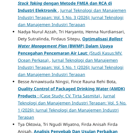
Stock Taking
dengan Metode FMEA dan RCA di
Industri Elektronik
,
Jurnal Teknologi dan Manajemen
Industri Terapan: Vol. 5 No. 3 (2026): Jurnal Teknologi
dan Manajemen Industri Terapan
Nadya Nurul Azzah, Tri Haryanto, Henna Nurdiansari,
Dety Sutralinda, Firdaus Sitepu,
Optimalisasi
Ballast
Water Management Plan
(BWMP) Dalam Upaya
Pencegahan Pencemaran Air Laut
: (Studi Kasus:MV.
Ocean Perkasa)
,
Jurnal Teknologi dan Manajemen
Industri Terapan: Vol. 5 No. 1 (2026): Jurnal Teknologi
dan Manajemen Industri Terapan
Besse Arnawisuda Ningsi, Fince Rauna Rehi Bota,
Quality Control of Packaged Drinking Water (AMDK)
Products
: (Case Study: CV. Tirta Sasmita)
,
Jurnal
Teknologi dan Manajemen Industri Terapan: Vol. 5 No.
1 (2026): Jurnal Teknologi dan Manajemen Industri
Terapan
Tya Oktovia, Tri Ngudi Wiyatno, Firda Anisah Firda
Anisah,
Analisis Penyebab Dan Usulan Perbaikan