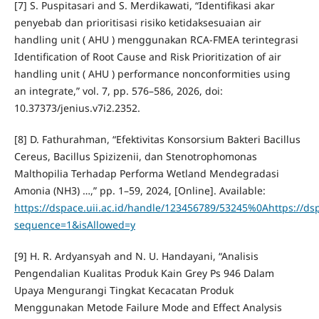
[7] S. Puspitasari and S. Merdikawati, “Identifikasi akar
penyebab dan prioritisasi risiko ketidaksesuaian air
handling unit ( AHU ) menggunakan RCA-FMEA terintegrasi
Identification of Root Cause and Risk Prioritization of air
handling unit ( AHU ) performance nonconformities using
an integrate,” vol. 7, pp. 576–586, 2026, doi:
10.37373/jenius.v7i2.2352.
[8] D. Fathurahman, “Efektivitas Konsorsium Bakteri Bacillus
Cereus, Bacillus Spizizenii, dan Stenotrophomonas
Malthopilia Terhadap Performa Wetland Mendegradasi
Amonia (NH3) …,” pp. 1–59, 2024, [Online]. Available:
https://dspace.uii.ac.id/handle/123456789/53245%0Ahttps://ds
sequence=1&isAllowed=y
[9] H. R. Ardyansyah and N. U. Handayani, “Analisis
Pengendalian Kualitas Produk Kain Grey Ps 946 Dalam
Upaya Mengurangi Tingkat Kecacatan Produk
Menggunakan Metode Failure Mode and Effect Analysis