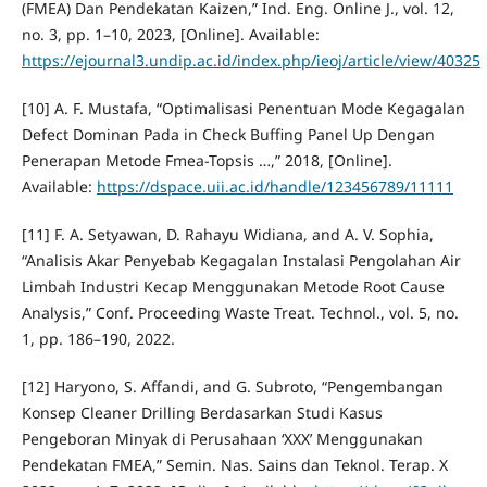
(FMEA) Dan Pendekatan Kaizen,” Ind. Eng. Online J., vol. 12,
no. 3, pp. 1–10, 2023, [Online]. Available:
https://ejournal3.undip.ac.id/index.php/ieoj/article/view/40325
[10] A. F. Mustafa, “Optimalisasi Penentuan Mode Kegagalan
Defect Dominan Pada in Check Buffing Panel Up Dengan
Penerapan Metode Fmea-Topsis …,” 2018, [Online].
Available:
https://dspace.uii.ac.id/handle/123456789/11111
[11] F. A. Setyawan, D. Rahayu Widiana, and A. V. Sophia,
“Analisis Akar Penyebab Kegagalan Instalasi Pengolahan Air
Limbah Industri Kecap Menggunakan Metode Root Cause
Analysis,” Conf. Proceeding Waste Treat. Technol., vol. 5, no.
1, pp. 186–190, 2022.
[12] Haryono, S. Affandi, and G. Subroto, “Pengembangan
Konsep Cleaner Drilling Berdasarkan Studi Kasus
Pengeboran Minyak di Perusahaan ‘XXX’ Menggunakan
Pendekatan FMEA,” Semin. Nas. Sains dan Teknol. Terap. X