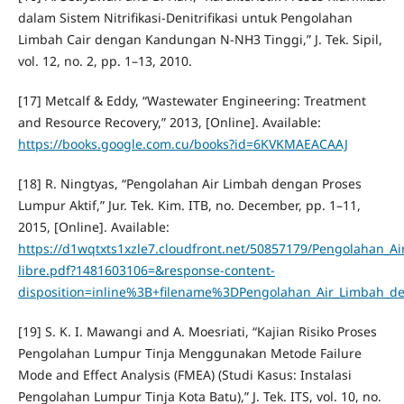
dalam Sistem Nitrifikasi-Denitrifikasi untuk Pengolahan
Limbah Cair dengan Kandungan N-NH3 Tinggi,” J. Tek. Sipil,
vol. 12, no. 2, pp. 1–13, 2010.
[17] Metcalf & Eddy, “Wastewater Engineering: Treatment
and Resource Recovery,” 2013, [Online]. Available:
https://books.google.com.cu/books?id=6KVKMAEACAAJ
[18] R. Ningtyas, “Pengolahan Air Limbah dengan Proses
Lumpur Aktif,” Jur. Tek. Kim. ITB, no. December, pp. 1–11,
2015, [Online]. Available:
https://d1wqtxts1xzle7.cloudfront.net/50857179/Pengolahan_A
libre.pdf?1481603106=&response-content-
disposition=inline%3B+filename%3DPengolahan_Air_Limbah_
[19] S. K. I. Mawangi and A. Moesriati, “Kajian Risiko Proses
Pengolahan Lumpur Tinja Menggunakan Metode Failure
Mode and Effect Analysis (FMEA) (Studi Kasus: Instalasi
Pengolahan Lumpur Tinja Kota Batu),” J. Tek. ITS, vol. 10, no.