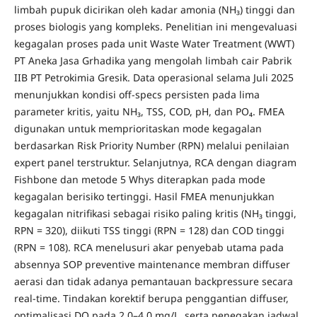
limbah pupuk dicirikan oleh kadar amonia (NH₃) tinggi dan
proses biologis yang kompleks. Penelitian ini mengevaluasi
kegagalan proses pada unit Waste Water Treatment (WWT)
PT Aneka Jasa Grhadika yang mengolah limbah cair Pabrik
IIB PT Petrokimia Gresik. Data operasional selama Juli 2025
menunjukkan kondisi off-specs persisten pada lima
parameter kritis, yaitu NH₃, TSS, COD, pH, dan PO₄. FMEA
digunakan untuk memprioritaskan mode kegagalan
berdasarkan Risk Priority Number (RPN) melalui penilaian
expert panel terstruktur. Selanjutnya, RCA dengan diagram
Fishbone dan metode 5 Whys diterapkan pada mode
kegagalan berisiko tertinggi. Hasil FMEA menunjukkan
kegagalan nitrifikasi sebagai risiko paling kritis (NH₃ tinggi,
RPN = 320), diikuti TSS tinggi (RPN = 128) dan COD tinggi
(RPN = 108). RCA menelusuri akar penyebab utama pada
absennya SOP preventive maintenance membran diffuser
aerasi dan tidak adanya pemantauan backpressure secara
real-time. Tindakan korektif berupa penggantian diffuser,
optimalisasi DO pada 2,0–4,0 mg/L, serta penegakan jadwal