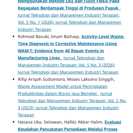
Menggunakan Metode OEE dan Fuzzy FMEA Pada
Kegagalan Berdampak Tinggi di Produsen Pupuk
,
Jurnal Teknologi dan Manajemen Industri Terapan:
Vol. 5 No. 1 (2026): Jurnal Teknologi dan Manajemen
Industri Terapan
Rohmad Basuki, Imam Baihaqi,
Activity-Level Waste-
Time Diagnosis in Corrective Maintenance Using
WAM-T: Evidence from 40 Repair Events in
Manufacturing Lines
,
Jurnal Teknologi dan
Manajemen Industri Terapan: Vol. 5 No. 3 (2026):
Jurnal Teknologi dan Manajemen Industri Terapan
Rifqi Ariqoh Sudiantoro, Moses Laksono Singgih,
Waste Assessment Model untuk Peningkatan
Produktivitas dalam Bisnis Jasa Bengkel
,
Jurnal
Teknologi dan Manajemen Industri Terapan: Vol. 2 No.
3 (2023): Jurnal Teknologi dan Manajemen Industri
Terapan
Hasana Uka, Setiawan, Hafidz Akbar Halim,
Evaluasi
Kesalahan Pencatatan Persediaan Melalui Proses