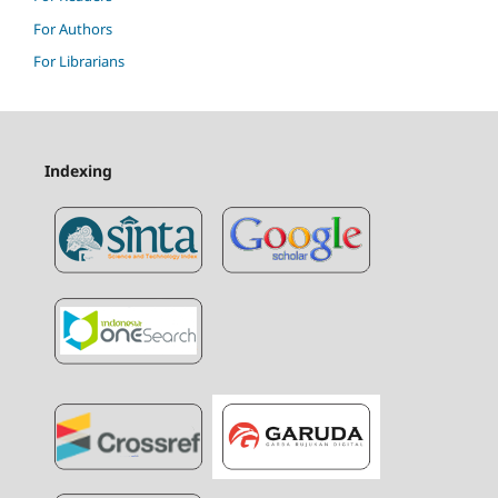
For Authors
For Librarians
Indexing