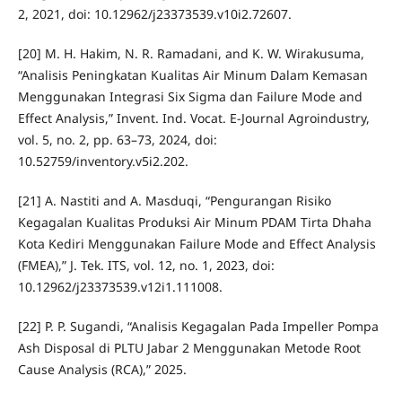
2, 2021, doi: 10.12962/j23373539.v10i2.72607.
[20] M. H. Hakim, N. R. Ramadani, and K. W. Wirakusuma,
“Analisis Peningkatan Kualitas Air Minum Dalam Kemasan
Menggunakan Integrasi Six Sigma dan Failure Mode and
Effect Analysis,” Invent. Ind. Vocat. E-Journal Agroindustry,
vol. 5, no. 2, pp. 63–73, 2024, doi:
10.52759/inventory.v5i2.202.
[21] A. Nastiti and A. Masduqi, “Pengurangan Risiko
Kegagalan Kualitas Produksi Air Minum PDAM Tirta Dhaha
Kota Kediri Menggunakan Failure Mode and Effect Analysis
(FMEA),” J. Tek. ITS, vol. 12, no. 1, 2023, doi:
10.12962/j23373539.v12i1.111008.
[22] P. P. Sugandi, “Analisis Kegagalan Pada Impeller Pompa
Ash Disposal di PLTU Jabar 2 Menggunakan Metode Root
Cause Analysis (RCA),” 2025.