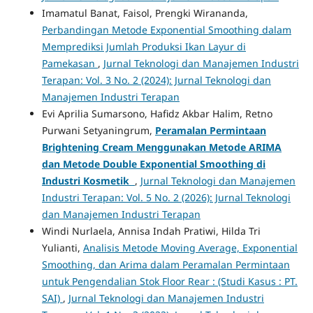
Imamatul Banat, Faisol, Prengki Wirananda,
Perbandingan Metode Exponential Smoothing dalam
Memprediksi Jumlah Produksi Ikan Layur di
Pamekasan
,
Jurnal Teknologi dan Manajemen Industri
Terapan: Vol. 3 No. 2 (2024): Jurnal Teknologi dan
Manajemen Industri Terapan
Evi Aprilia Sumarsono, Hafidz Akbar Halim, Retno
Purwani Setyaningrum,
Peramalan Permintaan
Brightening Cream Menggunakan Metode ARIMA
dan Metode Double Exponential Smoothing di
Industri Kosmetik
,
Jurnal Teknologi dan Manajemen
Industri Terapan: Vol. 5 No. 2 (2026): Jurnal Teknologi
dan Manajemen Industri Terapan
Windi Nurlaela, Annisa Indah Pratiwi, Hilda Tri
Yulianti,
Analisis Metode Moving Average, Exponential
Smoothing, dan Arima dalam Peramalan Permintaan
untuk Pengendalian Stok Floor Rear : (Studi Kasus : PT.
SAI)
,
Jurnal Teknologi dan Manajemen Industri