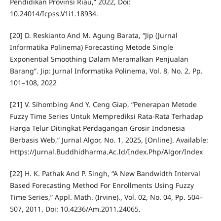
Pendidikan Provinsi Riau,” 2022, Doi:
10.24014/Icpss.V1i1.18934.
[20] D. Reskianto And M. Agung Barata, “Jip (Jurnal
Informatika Polinema) Forecasting Metode Single
Exponential Smoothing Dalam Meramalkan Penjualan
Barang”. Jip: Jurnal Informatika Polinema, Vol. 8, No. 2, Pp.
101–108, 2022
[21] V. Sihombing And Y. Ceng Giap, “Penerapan Metode
Fuzzy Time Series Untuk Memprediksi Rata-Rata Terhadap
Harga Telur Ditingkat Perdagangan Grosir Indonesia
Berbasis Web,” Jurnal Algor, No. 1, 2025, [Online]. Available:
Https://Jurnal.Buddhidharma.Ac.Id/Index.Php/Algor/Index
[22] H. K. Pathak And P. Singh, “A New Bandwidth Interval
Based Forecasting Method For Enrollments Using Fuzzy
Time Series,” Appl. Math. (Irvine)., Vol. 02, No. 04, Pp. 504–
507, 2011, Doi: 10.4236/Am.2011.24065.