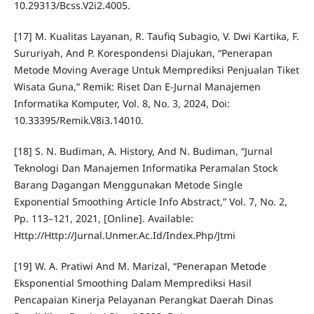
10.29313/Bcss.V2i2.4005.
[17] M. Kualitas Layanan, R. Taufiq Subagio, V. Dwi Kartika, F.
Sururiyah, And P. Korespondensi Diajukan, “Penerapan
Metode Moving Average Untuk Memprediksi Penjualan Tiket
Wisata Guna,” Remik: Riset Dan E-Jurnal Manajemen
Informatika Komputer, Vol. 8, No. 3, 2024, Doi:
10.33395/Remik.V8i3.14010.
[18] S. N. Budiman, A. History, And N. Budiman, “Jurnal
Teknologi Dan Manajemen Informatika Peramalan Stock
Barang Dagangan Menggunakan Metode Single
Exponential Smoothing Article Info Abstract,” Vol. 7, No. 2,
Pp. 113–121, 2021, [Online]. Available:
Http://Http://Jurnal.Unmer.Ac.Id/Index.Php/Jtmi
[19] W. A. Pratiwi And M. Marizal, “Penerapan Metode
Eksponential Smoothing Dalam Memprediksi Hasil
Pencapaian Kinerja Pelayanan Perangkat Daerah Dinas