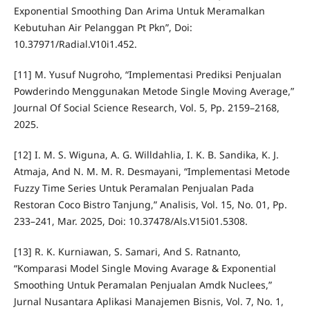
Exponential Smoothing Dan Arima Untuk Meramalkan
Kebutuhan Air Pelanggan Pt Pkn”, Doi:
10.37971/Radial.V10i1.452.
[11] M. Yusuf Nugroho, “Implementasi Prediksi Penjualan
Powderindo Menggunakan Metode Single Moving Average,”
Journal Of Social Science Research, Vol. 5, Pp. 2159–2168,
2025.
[12] I. M. S. Wiguna, A. G. Willdahlia, I. K. B. Sandika, K. J.
Atmaja, And N. M. M. R. Desmayani, “Implementasi Metode
Fuzzy Time Series Untuk Peramalan Penjualan Pada
Restoran Coco Bistro Tanjung,” Analisis, Vol. 15, No. 01, Pp.
233–241, Mar. 2025, Doi: 10.37478/Als.V15i01.5308.
[13] R. K. Kurniawan, S. Samari, And S. Ratnanto,
“Komparasi Model Single Moving Avarage & Exponential
Smoothing Untuk Peramalan Penjualan Amdk Nuclees,”
Jurnal Nusantara Aplikasi Manajemen Bisnis, Vol. 7, No. 1,