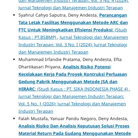
dan Manajemen Industri Terapan: Vol. 3 No. 4 (2024):
Jurnal Teknologi dan Manajemen Industri Terapan
Syahrul Cahyo Saputra, Deny Andesta,
Perancangan
Tata Letak Fasilitas Menggunakan Metode ARC dan
FTC Untuk Meningkatkan Efisiensi Produksi
: (Studi
Kasus : PT.BSBMP)
,
Jurnal Teknologi dan Manajemen
Industri Terapan: Vol. 3 No. I (2024): Jurnal Teknologi
dan Manajemen Industri Terapan
Muhammad Irfandie Pratama, Deny Andesta, Efta
Dhartikasari Priyana,
Analisis Risiko Potensi
Kecelakaan Kerja Pada Proyek Kontruksi Perluasan
Gedung Pabrik Menggunakan Metode JSA dan
HIRARC
: (Studi Kasus : PT. SIKA INDONESIA PHASE 4)
,
Jurnal Teknologi dan Manajemen Industri Terapan:
Vol. 5 No. 1 (2026): Jurnal Teknologi dan Manajemen
Industri Terapan
Falah Mustafa, Yanuar Pandu Negoro, Deny Andesta,
Analisis Risiko
Dan Analisis Keputusan Solusi
Proses
Material Return
Pada Gudang
Menggunakan Metode