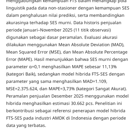
menggabungkan kemampuan FTS dalam menangkap pola
linguistik pada data non-stasioner dengan kemampuan SES
dalam penghalusan nilai prediksi, serta membandingkan
akurasinya terhadap SES murni. Data historis penjualan
periode Januari–November 2025 (11 titik observasi)
digunakan sebagai dasar peramalan. Evaluasi akurasi
dilakukan menggunakan Mean Absolute Deviation (MAD),
Mean Squared Error (MSE), dan Mean Absolute Percentage
Error (MAPE). Hasil menunjukkan bahwa SES murni dengan
parameter α=0,1 menghasilkan MAPE sebesar 11,13%
(kategori Baik), sedangkan model hibrida FTS-SES dengan
parameter yang sama menghasilkan MAD=1.109,
MSE=2.375.624, dan MAPE=3,73% (kategori Sangat Akurat).
Peramalan penjualan Desember 2025 menggunakan model
hibrida menghasilkan estimasi 30.662 pcs. Penelitian ini
berkontribusi sebagai referensi penerapan model hibrida
FTS-SES pada industri AMDK di Indonesia dengan periode
data yang terbatas.