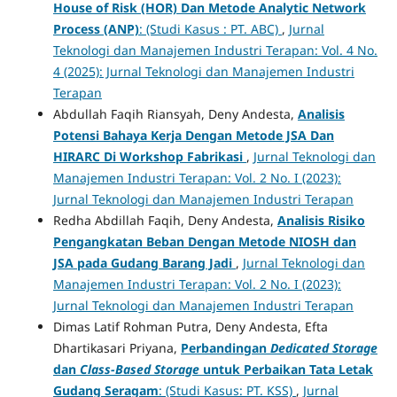
House of Risk (HOR)
Dan Metode Analytic Network
Process (ANP)
: (Studi Kasus : PT. ABC)
,
Jurnal
Teknologi dan Manajemen Industri Terapan: Vol. 4 No.
4 (2025): Jurnal Teknologi dan Manajemen Industri
Terapan
Abdullah Faqih Riansyah, Deny Andesta,
Analisis
Potensi Bahaya Kerja Dengan Metode JSA Dan
HIRARC Di Workshop Fabrikasi
,
Jurnal Teknologi dan
Manajemen Industri Terapan: Vol. 2 No. I (2023):
Jurnal Teknologi dan Manajemen Industri Terapan
Redha Abdillah Faqih, Deny Andesta,
Analisis Risiko
Pengangkatan Beban Dengan Metode NIOSH dan
JSA pada Gudang Barang Jadi
,
Jurnal Teknologi dan
Manajemen Industri Terapan: Vol. 2 No. I (2023):
Jurnal Teknologi dan Manajemen Industri Terapan
Dimas Latif Rohman Putra, Deny Andesta, Efta
Dhartikasari Priyana,
Perbandingan
Dedicated Storage
dan
Class-Based Storage
untuk Perbaikan Tata Letak
Gudang Seragam
: (Studi Kasus: PT. KSS)
,
Jurnal