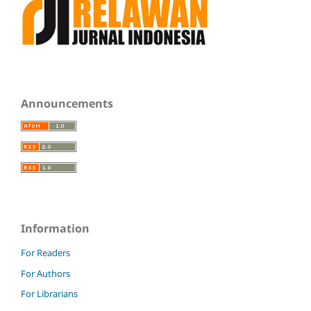
Announcements
Information
For Readers
For Authors
For Librarians