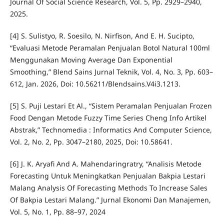
Journal Of Social Science Research, Vol. 5, Pp. 2929–2940,
2025.
[4] S. Sulistyo, R. Soesilo, N. Nirfison, And E. H. Sucipto,
“Evaluasi Metode Peramalan Penjualan Botol Natural 100ml
Menggunakan Moving Average Dan Exponential
Smoothing,” Blend Sains Jurnal Teknik, Vol. 4, No. 3, Pp. 603–
612, Jan. 2026, Doi: 10.56211/Blendsains.V4i3.1213.
[5] S. Puji Lestari Et Al., “Sistem Peramalan Penjualan Frozen
Food Dengan Metode Fuzzy Time Series Cheng Info Artikel
Abstrak,” Technomedia : Informatics And Computer Science,
Vol. 2, No. 2, Pp. 3047–2180, 2025, Doi: 10.58641.
[6] J. K. Aryafi And A. Mahendaringratry, “Analisis Metode
Forecasting Untuk Meningkatkan Penjualan Bakpia Lestari
Malang Analysis Of Forecasting Methods To Increase Sales
Of Bakpia Lestari Malang.” Jurnal Ekonomi Dan Manajemen,
Vol. 5, No. 1, Pp. 88–97, 2024