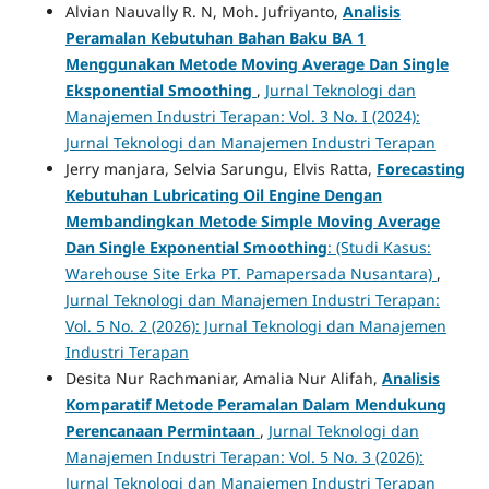
Alvian Nauvally R. N, Moh. Jufriyanto,
Analisis
Peramalan Kebutuhan Bahan Baku BA 1
Menggunakan Metode Moving Average Dan Single
Eksponential Smoothing
,
Jurnal Teknologi dan
Manajemen Industri Terapan: Vol. 3 No. I (2024):
Jurnal Teknologi dan Manajemen Industri Terapan
Jerry manjara, Selvia Sarungu, Elvis Ratta,
Forecasting
Kebutuhan Lubricating Oil Engine Dengan
Membandingkan Metode Simple Moving Average
Dan Single Exponential Smoothing
: (Studi Kasus:
Warehouse Site Erka PT. Pamapersada Nusantara)
,
Jurnal Teknologi dan Manajemen Industri Terapan:
Vol. 5 No. 2 (2026): Jurnal Teknologi dan Manajemen
Industri Terapan
Desita Nur Rachmaniar, Amalia Nur Alifah,
Analisis
Komparatif Metode Peramalan Dalam Mendukung
Perencanaan Permintaan
,
Jurnal Teknologi dan
Manajemen Industri Terapan: Vol. 5 No. 3 (2026):
Jurnal Teknologi dan Manajemen Industri Terapan