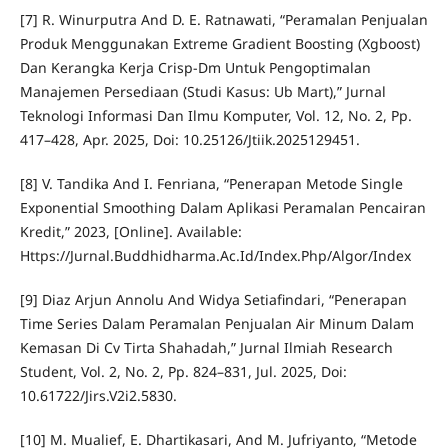
[7] R. Winurputra And D. E. Ratnawati, “Peramalan Penjualan
Produk Menggunakan Extreme Gradient Boosting (Xgboost)
Dan Kerangka Kerja Crisp-Dm Untuk Pengoptimalan
Manajemen Persediaan (Studi Kasus: Ub Mart),” Jurnal
Teknologi Informasi Dan Ilmu Komputer, Vol. 12, No. 2, Pp.
417–428, Apr. 2025, Doi: 10.25126/Jtiik.2025129451.
[8] V. Tandika And I. Fenriana, “Penerapan Metode Single
Exponential Smoothing Dalam Aplikasi Peramalan Pencairan
Kredit,” 2023, [Online]. Available:
Https://Jurnal.Buddhidharma.Ac.Id/Index.Php/Algor/Index
[9] Diaz Arjun Annolu And Widya Setiafindari, “Penerapan
Time Series Dalam Peramalan Penjualan Air Minum Dalam
Kemasan Di Cv Tirta Shahadah,” Jurnal Ilmiah Research
Student, Vol. 2, No. 2, Pp. 824–831, Jul. 2025, Doi:
10.61722/Jirs.V2i2.5830.
[10] M. Mualief, E. Dhartikasari, And M. Jufriyanto, “Metode