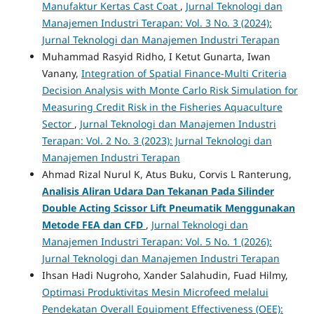
Manufaktur Kertas Cast Coat
,
Jurnal Teknologi dan
Manajemen Industri Terapan: Vol. 3 No. 3 (2024):
Jurnal Teknologi dan Manajemen Industri Terapan
Muhammad Rasyid Ridho, I Ketut Gunarta, Iwan
Vanany,
Integration of Spatial Finance-Multi Criteria
Decision Analysis with Monte Carlo Risk Simulation for
Measuring Credit Risk in the Fisheries Aquaculture
Sector
,
Jurnal Teknologi dan Manajemen Industri
Terapan: Vol. 2 No. 3 (2023): Jurnal Teknologi dan
Manajemen Industri Terapan
Ahmad Rizal Nurul K, Atus Buku, Corvis L Ranterung,
Analisis Aliran Udara Dan Tekanan Pada Silinder
Double Acting Scissor Lift Pneumatik Menggunakan
Metode FEA dan CFD
,
Jurnal Teknologi dan
Manajemen Industri Terapan: Vol. 5 No. 1 (2026):
Jurnal Teknologi dan Manajemen Industri Terapan
Ihsan Hadi Nugroho, Xander Salahudin, Fuad Hilmy,
Optimasi Produktivitas Mesin Microfeed melalui
Pendekatan Overall Equipment Effectiveness (OEE):