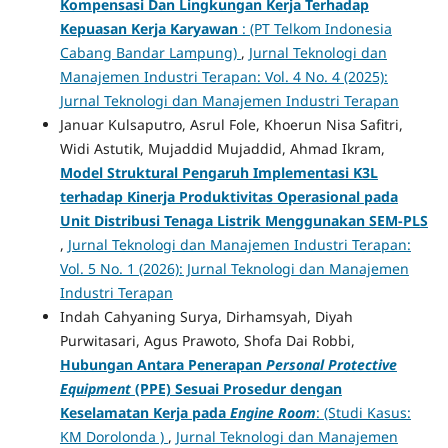
Kompensasi Dan Lingkungan Kerja Terhadap
Kepuasan Kerja Karyawan
: (PT Telkom Indonesia
Cabang Bandar Lampung)
,
Jurnal Teknologi dan
Manajemen Industri Terapan: Vol. 4 No. 4 (2025):
Jurnal Teknologi dan Manajemen Industri Terapan
Januar Kulsaputro, Asrul Fole, Khoerun Nisa Safitri,
Widi Astutik, Mujaddid Mujaddid, Ahmad Ikram,
Model Struktural Pengaruh Implementasi K3L
terhadap Kinerja Produktivitas Operasional pada
Unit Distribusi Tenaga Listrik Menggunakan SEM-PLS
,
Jurnal Teknologi dan Manajemen Industri Terapan:
Vol. 5 No. 1 (2026): Jurnal Teknologi dan Manajemen
Industri Terapan
Indah Cahyaning Surya, Dirhamsyah, Diyah
Purwitasari, Agus Prawoto, Shofa Dai Robbi,
Hubungan Antara Penerapan
Personal Protective
Equipment
(PPE) Sesuai Prosedur dengan
Keselamatan Kerja pada
Engine Room
: (Studi Kasus:
KM Dorolonda )
,
Jurnal Teknologi dan Manajemen