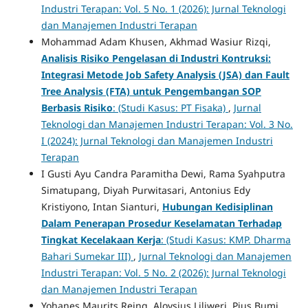
Industri Terapan: Vol. 5 No. 1 (2026): Jurnal Teknologi
dan Manajemen Industri Terapan
Mohammad Adam Khusen, Akhmad Wasiur Rizqi,
Analisis Risiko Pengelasan di Industri Kontruksi:
Integrasi Metode Job Safety Analysis (JSA) dan Fault
Tree Analysis (FTA) untuk Pengembangan SOP
Berbasis Risiko
: (Studi Kasus: PT Fisaka)
,
Jurnal
Teknologi dan Manajemen Industri Terapan: Vol. 3 No.
I (2024): Jurnal Teknologi dan Manajemen Industri
Terapan
I Gusti Ayu Candra Paramitha Dewi, Rama Syahputra
Simatupang, Diyah Purwitasari, Antonius Edy
Kristiyono, Intan Sianturi,
Hubungan Kedisiplinan
Dalam Penerapan Prosedur Keselamatan Terhadap
Tingkat Kecelakaan Kerja
: (Studi Kasus: KMP. Dharma
Bahari Sumekar III)
,
Jurnal Teknologi dan Manajemen
Industri Terapan: Vol. 5 No. 2 (2026): Jurnal Teknologi
dan Manajemen Industri Terapan
Yohanes Maurits Reing, Aloysius Liliweri, Pius Bumi