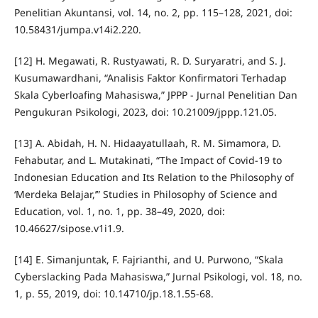
Penelitian Akuntansi, vol. 14, no. 2, pp. 115–128, 2021, doi:
10.58431/jumpa.v14i2.220.
[12] H. Megawati, R. Rustyawati, R. D. Suryaratri, and S. J.
Kusumawardhani, “Analisis Faktor Konfirmatori Terhadap
Skala Cyberloafing Mahasiswa,” JPPP - Jurnal Penelitian Dan
Pengukuran Psikologi, 2023, doi: 10.21009/jppp.121.05.
[13] A. Abidah, H. N. Hidaayatullaah, R. M. Simamora, D.
Fehabutar, and L. Mutakinati, “The Impact of Covid-19 to
Indonesian Education and Its Relation to the Philosophy of
‘Merdeka Belajar,’” Studies in Philosophy of Science and
Education, vol. 1, no. 1, pp. 38–49, 2020, doi:
10.46627/sipose.v1i1.9.
[14] E. Simanjuntak, F. Fajrianthi, and U. Purwono, “Skala
Cyberslacking Pada Mahasiswa,” Jurnal Psikologi, vol. 18, no.
1, p. 55, 2019, doi: 10.14710/jp.18.1.55-68.