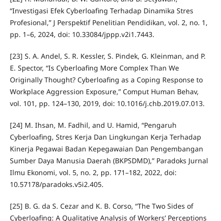
“Investigasi Efek Cyberloafing Terhadap Dinamika Stres
Profesional,” J Perspektif Penelitian Pendidikan, vol. 2, no. 1,
pp. 1–6, 2024, doi: 10.33084/jppp.v2i1.7443.
[23] S. A. Andel, S. R. Kessler, S. Pindek, G. Kleinman, and P.
E. Spector, “Is Cyberloafing More Complex Than We
Originally Thought? Cyberloafing as a Coping Response to
Workplace Aggression Exposure,” Comput Human Behav,
vol. 101, pp. 124–130, 2019, doi: 10.1016/j.chb.2019.07.013.
[24] M. Ihsan, M. Fadhil, and U. Hamid, “Pengaruh
Cyberloafing, Stres Kerja Dan Lingkungan Kerja Terhadap
Kinerja Pegawai Badan Kepegawaian Dan Pengembangan
Sumber Daya Manusia Daerah (BKPSDMD),” Paradoks Jurnal
Ilmu Ekonomi, vol. 5, no. 2, pp. 171–182, 2022, doi:
10.57178/paradoks.v5i2.405.
[25] B. G. da S. Cezar and K. B. Corso, “The Two Sides of
Cyberloafing: A Qualitative Analysis of Workers’ Perceptions