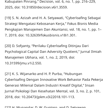
Kabupaten Pinrang,” Decision, vol. 6, no. 1, pp. 216–229,
2025, doi: 10.31850/decision.v6i1.3559.
[19] S. N. Azizah and H. A. Setyawati, “Cyberloafing Sebagai
Strategi Mengatasi Kebosanan Kerja,” Fokus Bisnis Media
Pengkajian Manajemen Dan Akuntansi, vol. 18, no. 1, pp. 1–
7, 2019, doi: 10.32639/fokusbisnis.v18i1.301.
[20] D. Sofyanty, “Perilaku Cyberloafing Ditinjau Dari
Psychological Capital Dan Adversity Quotient,” Jurnal Ilmiah
Manajemen Ubhara, vol. 1, no. 2, 2019, doi:
10.31599/jmu.v1i2.550.
[21] K. S. Wijanarko and H. P. Purba, “Hubungan
Cyberloafing Dengan Innovative Work Behavior Pada Pekerja
Generasi Milenial Dalam Industri Kreatif Digital,” Insan
Jurnal Psikologi Dan Kesehatan Mental, vol. 3, no. 2, p. 101,
2018, doi: 10.20473/jpkm.v3i22018.101-113.
[22] H. Munandar, D. W. Guntoro, and D. Setyawan,