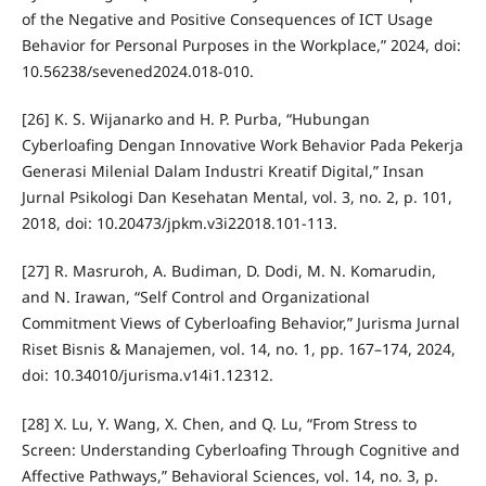
of the Negative and Positive Consequences of ICT Usage
Behavior for Personal Purposes in the Workplace,” 2024, doi:
10.56238/sevened2024.018-010.
[26] K. S. Wijanarko and H. P. Purba, “Hubungan
Cyberloafing Dengan Innovative Work Behavior Pada Pekerja
Generasi Milenial Dalam Industri Kreatif Digital,” Insan
Jurnal Psikologi Dan Kesehatan Mental, vol. 3, no. 2, p. 101,
2018, doi: 10.20473/jpkm.v3i22018.101-113.
[27] R. Masruroh, A. Budiman, D. Dodi, M. N. Komarudin,
and N. Irawan, “Self Control and Organizational
Commitment Views of Cyberloafing Behavior,” Jurisma Jurnal
Riset Bisnis & Manajemen, vol. 14, no. 1, pp. 167–174, 2024,
doi: 10.34010/jurisma.v14i1.12312.
[28] X. Lu, Y. Wang, X. Chen, and Q. Lu, “From Stress to
Screen: Understanding Cyberloafing Through Cognitive and
Affective Pathways,” Behavioral Sciences, vol. 14, no. 3, p.