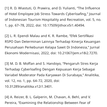
[1] R. D. Wiastuti, O. Prawira, and D. Yulianti, “The Influence
of Hotel Employee Job Stress Towards Cyberloafing,” Journal
of Indonesian Tourism Hospitality and Recreation, vol. 5, no.
1, pp. 67–78, 2022, doi: 10.17509/jithor.v5i1.40494.
[2] L. R. Ependi Malau and K. R. Rambe, “Efek Sertifikasi
RSPO Dan Determinan Lainnya Terhadap Kinerja Keuangan
Perusahaan Perkebunan Kelapa Sawit Di Indonesia,” Jurnal
Ekonomi Modernisasi, 2022, doi: 10.21067/jem.v18i2.7270.
[3] M. D. B. Moffan and S. Handoyo, “Pengaruh Stres Kerja
Terhadap Cyberloafing Dengan Kepuasan Kerja Sebagai
Variabel Moderator Pada Karyawan Di Surabaya,” Analitika,
vol. 12, no. 1, pp. 64–72, 2020, doi:
10.31289/analitika.v12i1.3401.
[4] A. Reizer, B. L. Galperin, M. Chavan, A. Behl, and V.
Pereira, “Examining the Relationship Between Fear of