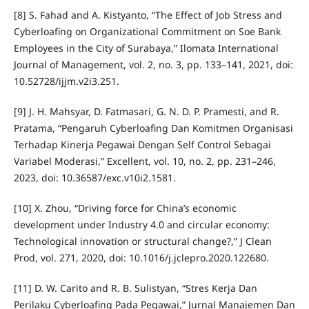
[8] S. Fahad and A. Kistyanto, “The Effect of Job Stress and
Cyberloafing on Organizational Commitment on Soe Bank
Employees in the City of Surabaya,” Ilomata International
Journal of Management, vol. 2, no. 3, pp. 133–141, 2021, doi:
10.52728/ijjm.v2i3.251.
[9] J. H. Mahsyar, D. Fatmasari, G. N. D. P. Pramesti, and R.
Pratama, “Pengaruh Cyberloafing Dan Komitmen Organisasi
Terhadap Kinerja Pegawai Dengan Self Control Sebagai
Variabel Moderasi,” Excellent, vol. 10, no. 2, pp. 231–246,
2023, doi: 10.36587/exc.v10i2.1581.
[10] X. Zhou, “Driving force for China’s economic
development under Industry 4.0 and circular economy:
Technological innovation or structural change?,” J Clean
Prod, vol. 271, 2020, doi: 10.1016/j.jclepro.2020.122680.
[11] D. W. Carito and R. B. Sulistyan, “Stres Kerja Dan
Perilaku Cyberloafing Pada Pegawai,” Jurnal Manajemen Dan