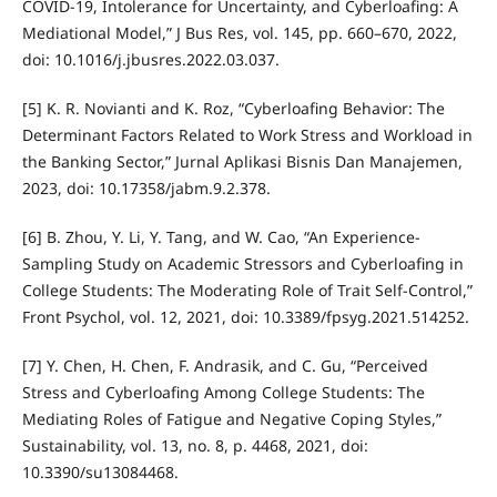
COVID-19, Intolerance for Uncertainty, and Cyberloafing: A
Mediational Model,” J Bus Res, vol. 145, pp. 660–670, 2022,
doi: 10.1016/j.jbusres.2022.03.037.
[5] K. R. Novianti and K. Roz, “Cyberloafing Behavior: The
Determinant Factors Related to Work Stress and Workload in
the Banking Sector,” Jurnal Aplikasi Bisnis Dan Manajemen,
2023, doi: 10.17358/jabm.9.2.378.
[6] B. Zhou, Y. Li, Y. Tang, and W. Cao, “An Experience-
Sampling Study on Academic Stressors and Cyberloafing in
College Students: The Moderating Role of Trait Self-Control,”
Front Psychol, vol. 12, 2021, doi: 10.3389/fpsyg.2021.514252.
[7] Y. Chen, H. Chen, F. Andrasik, and C. Gu, “Perceived
Stress and Cyberloafing Among College Students: The
Mediating Roles of Fatigue and Negative Coping Styles,”
Sustainability, vol. 13, no. 8, p. 4468, 2021, doi:
10.3390/su13084468.