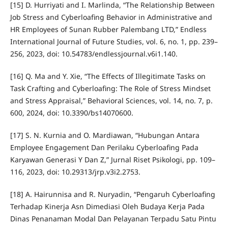
[15] D. Hurriyati and I. Marlinda, “The Relationship Between
Job Stress and Cyberloafing Behavior in Administrative and
HR Employees of Sunan Rubber Palembang LTD,” Endless
International Journal of Future Studies, vol. 6, no. 1, pp. 239–
256, 2023, doi: 10.54783/endlessjournal.v6i1.140.
[16] Q. Ma and Y. Xie, “The Effects of Illegitimate Tasks on
Task Crafting and Cyberloafing: The Role of Stress Mindset
and Stress Appraisal,” Behavioral Sciences, vol. 14, no. 7, p.
600, 2024, doi: 10.3390/bs14070600.
[17] S. N. Kurnia and O. Mardiawan, “Hubungan Antara
Employee Engagement Dan Perilaku Cyberloafing Pada
Karyawan Generasi Y Dan Z,” Jurnal Riset Psikologi, pp. 109–
116, 2023, doi: 10.29313/jrp.v3i2.2753.
[18] A. Hairunnisa and R. Nuryadin, “Pengaruh Cyberloafing
Terhadap Kinerja Asn Dimediasi Oleh Budaya Kerja Pada
Dinas Penanaman Modal Dan Pelayanan Terpadu Satu Pintu