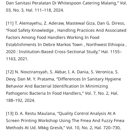
Dan Sanitasi Peralatan Di Whitespoon Catering Malang,” Vol.
03, No. 3, Hal. 111–118, 2024.
[11] T. Alemayehu, Z. Aderaw, Mastewal Giza, Dan G. Diress,
“Food Safety Knowledge , Handling Practices And Associated
Factors Among Food Handlers Working In Food
Establishments In Debre Markos Town , Northwest Ethiopia ,
2020 : Institution-Based Cross-Sectional Study,” Hal. 1155–
1163, 2021.
[12] N. Novziransyah, S. Akbar, I. A. Dania, S. Veronica, S.
Devy, Dan M. Y. Pratama, “Differences In Sanitary Hygiene
Behavior And Bacterial Identification In Minimizing
Pathogenic Bacteria In Food Handlers,” Vol. 7, No. 2, Hal.
188–192, 2024.
[13] D. A. Restu Maulana, “Quality Control Analysis At A
Screen Printing Workshop Using The Fmea And Fuzzy Fmea
Methods At Ud. Mkkg Gresik,” Vol. 10, No. 2, Hal. 720–730,