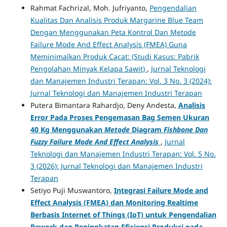
Rahmat Fachrizal, Moh. Jufriyanto,
Pengendalian
Kualitas Dan Analisis Produk Margarine Blue Team
Dengan Menggunakan Peta Kontrol Dan Metode
Failure Mode And Effect Analysis (FMEA) Guna
Meminimalkan Produk Cacat: (Studi Kasus: Pabrik
Pengolahan Minyak Kelapa Sawit)
,
Jurnal Teknologi
dan Manajemen Industri Terapan: Vol. 3 No. 3 (2024):
Jurnal Teknologi dan Manajemen Industri Terapan
Putera Bimantara Rahardjo, Deny Andesta,
Analisis
Error Pada Proses Pengemasan Bag Semen Ukuran
40 Kg Menggunakan
Metode
Diagram
Fishbone Dan
Fuzzy Failure Mode And Effect Analysis
,
Jurnal
Teknologi dan Manajemen Industri Terapan: Vol. 5 No.
3 (2026): Jurnal Teknologi dan Manajemen Industri
Terapan
Setiyo Puji Muswantoro,
Integrasi Failure Mode and
Effect Analysis (FMEA) dan Monitoring Realtime
Berbasis Internet of Things (IoT) untuk Pengendalian
Rework dan Peningkatan Efisiensi Produksi pada