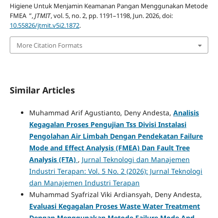
Higiene Untuk Menjamin Keamanan Pangan Menggunakan Metode
FMEA ”,
JTMIT
, vol. 5, no. 2, pp. 1191–1198, Jun. 2026, doi:
10.55826/jtmit.v5i2.1872
.
More Citation Formats
Similar Articles
Muhammad Arif Agustianto, Deny Andesta,
Analisis
Kegagalan Proses Pengujian Tss Divisi Instalasi
Pengolahan Air Limbah Dengan Pendekatan Failure
Mode and Effect Analysis (FMEA) Dan Fault Tree
Analysis (FTA)
,
Jurnal Teknologi dan Manajemen
Industri Terapan: Vol. 5 No. 2 (2026): Jurnal Teknologi
dan Manajemen Industri Terapan
Muhammad Syafrizal Viki Ardiansyah, Deny Andesta,
Evaluasi Kegagalan Proses Waste Water Treatment
Dengan Menggunakan Metode Failure Mode And