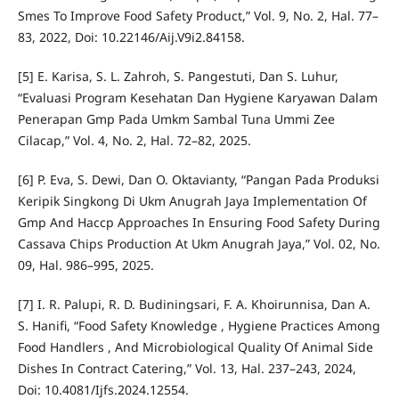
Smes To Improve Food Safety Product,” Vol. 9, No. 2, Hal. 77–
83, 2022, Doi: 10.22146/Aij.V9i2.84158.
[5] E. Karisa, S. L. Zahroh, S. Pangestuti, Dan S. Luhur,
“Evaluasi Program Kesehatan Dan Hygiene Karyawan Dalam
Penerapan Gmp Pada Umkm Sambal Tuna Ummi Zee
Cilacap,” Vol. 4, No. 2, Hal. 72–82, 2025.
[6] P. Eva, S. Dewi, Dan O. Oktavianty, “Pangan Pada Produksi
Keripik Singkong Di Ukm Anugrah Jaya Implementation Of
Gmp And Haccp Approaches In Ensuring Food Safety During
Cassava Chips Production At Ukm Anugrah Jaya,” Vol. 02, No.
09, Hal. 986–995, 2025.
[7] I. R. Palupi, R. D. Budiningsari, F. A. Khoirunnisa, Dan A.
S. Hanifi, “Food Safety Knowledge , Hygiene Practices Among
Food Handlers , And Microbiological Quality Of Animal Side
Dishes In Contract Catering,” Vol. 13, Hal. 237–243, 2024,
Doi: 10.4081/Ijfs.2024.12554.