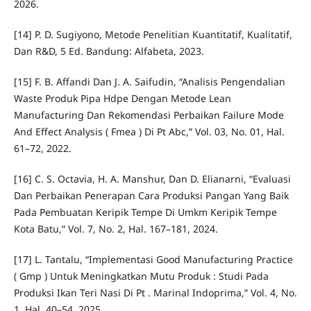
2026.
[14] P. D. Sugiyono, Metode Penelitian Kuantitatif, Kualitatif,
Dan R&D, 5 Ed. Bandung: Alfabeta, 2023.
[15] F. B. Affandi Dan J. A. Saifudin, “Analisis Pengendalian
Waste Produk Pipa Hdpe Dengan Metode Lean
Manufacturing Dan Rekomendasi Perbaikan Failure Mode
And Effect Analysis ( Fmea ) Di Pt Abc,” Vol. 03, No. 01, Hal.
61–72, 2022.
[16] C. S. Octavia, H. A. Manshur, Dan D. Elianarni, “Evaluasi
Dan Perbaikan Penerapan Cara Produksi Pangan Yang Baik
Pada Pembuatan Keripik Tempe Di Umkm Keripik Tempe
Kota Batu,” Vol. 7, No. 2, Hal. 167–181, 2024.
[17] L. Tantalu, “Implementasi Good Manufacturing Practice
( Gmp ) Untuk Meningkatkan Mutu Produk : Studi Pada
Produksi Ikan Teri Nasi Di Pt . Marinal Indoprima,” Vol. 4, No.
1, Hal. 40–54, 2025.