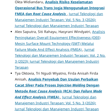
Okta Widiandaru,
Analisis Risiko Keselamatan
Operasional Bus Trans Jogja Menggunakan Integrasi
FMEA dan
Root Cause Analysis
,
Jurnal Teknologi dan
Manajemen Industri Terapan: Vol. 5 No. 3 (2026):
Jurnal Teknologi dan Manajemen Industri Terapan
Alex Saputra, Siti Rahayu, Hasyrani Windyatri,
Analisis
Peningkatan Overall Equipment Effectiveness (OEE)
Mesin Surface Mount Technology (SMT) Melalui
Failure Mode And Effect Analysis (FMEA)
,
Jurnal
Teknologi dan Manajemen Industri Terapan: Vol. 2 No.
3 (2023): Jurnal Teknologi dan Manajemen Industri
Terapan
Tya Oktovia, Tri Ngudi Wiyatno, Firda Anisah Firda
Anisah,
Analisis Penyebab Dan Usulan Perbaikan
Cacat
Silver
Pada Proses
Injection Molding
Dengan
Metode
Root Cause Analysis
(RCA)
Dan
Failure Mode
And Effect Analysis
(FMEA)
,
Jurnal Teknologi dan
Manajemen Industri Terapan: Vol. 5 No. 3 (2026):
Jurnal Teknologi dan Manajemen Industri Terapan