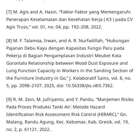
[7] M. Agis and A. Hasin, “Faktor-Faktor yang Memengaruhi
Penerapan Keselamatan dan Kesehatan Kerja ( K3 ) pada CV
Agis Truss,” vol. 01, no. 04, pp. 192–208, 2022.
[8] M. F. Talamoa, Irwan, and A. R. Nurfadillah, “Hubungan
Pajanan Debu Kayu dengan Kapasitas Fungsi Paru pada
Pekerja di Bagian Pengamplasan Industri Meubel Kota
Gorontalo Relationship between Wood Dust Exposure and
Lung Function Capacity in Workers in the Sanding Section of
the Furniture Industry in Go,” J. Kolaboratif Sains, vol. 8, no.
5, pp. 2098–2107, 2025, doi: 10.56338/jks.v8i5.7362.
[9] R. M. Zein, M. Jufriyanto, and Y. Pandu, “Manjemen Risiko
Pada Proses Produksi Tanki Air: Metode Hazard
Identification Risk Assessment Risk Control (HIRARC),” Gn.
Malang, Randu Agung, Kec. Kebomas. Kab. Gresik, vol. 19,
no. 2, p. 61121, 2022.