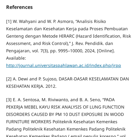
References
[1] W. Wahyani and W. P. Asmoro, “Analisis Risiko
Keselamatan dan Kesehatan Kerja pada Proses Pembuatan
Genteng dengan Metode HIRARC (Hazard Identification, Risk
Assessment, and Risk Control),” J. Rev. Pendidik. dan
Pengajaran, vol. 7(3), pp. 9995–10000, 2024, [Online].
Available:
http://journal.universitaspahlawan.ac.id/index.php/jrpp
[2] A. Dewi and P. Sujoso, DASAR-DASAR KESELAMATAN DAN
KESEHATAN KERJA. 2012.
[3] E. A. Sentosa, M. Riviwanto, and B. A. Seno, “PADA
PEKERJA MEBEL KAYU RISK ANALYSIS OF LUNG FUNCTION
DISORDERS CAUSED BY PM 10 DUST EXPOSURE IN WOOD
FURNITURE WORKERS Politeknik Kesehatan Kemenkes
Padang Politeknik Kesehatan Kemenkes Padang Politeknik
Kesehatan Kemenkes Padang ( email penulis korespo,” vol.