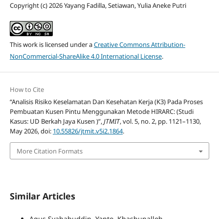
Copyright (c) 2026 Yayang Fadilla, Setiawan, Yulia Aneke Putri
This work is licensed under a
Creative Commons Attribution-
NonCommercial-ShareAlike 4.0 International License
.
How to Cite
“Analisis Risiko Keselamatan Dan Kesehatan Kerja (K3) Pada Proses
Pembuatan Kusen Pintu Menggunakan Metode HIRARC: (Studi
Kasus: UD Berkah Jaya Kusen )”,
JTMIT
, vol. 5, no. 2, pp. 1121–1130,
May 2026, doi:
10.55826/jtmit.v5i2.1864
.
More Citation Formats
Similar Articles
Agus Syahabuddin, Yanto, Khasbunalloh,