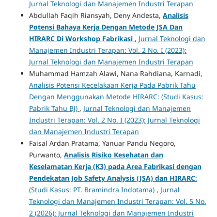
Jurnal Teknologi dan Manajemen Industri Terapan
Abdullah Faqih Riansyah, Deny Andesta,
Analisis
Potensi Bahaya Kerja Dengan Metode JSA Dan
HIRARC Di Workshop Fabrikasi
,
Jurnal Teknologi dan
Manajemen Industri Terapan: Vol. 2 No. I (2023):
Jurnal Teknologi dan Manajemen Industri Terapan
Muhammad Hamzah Alawi, Nana Rahdiana, Karnadi,
Analisis Potensi Kecelakaan Kerja Pada Pabrik Tahu
Dengan Menggunakan Metode HIRARC: (Studi Kasus:
Pabrik Tahu BJ)
,
Jurnal Teknologi dan Manajemen
Industri Terapan: Vol. 2 No. I (2023): Jurnal Teknologi
dan Manajemen Industri Terapan
Faisal Ardan Pratama, Yanuar Pandu Negoro,
Purwanto,
Analisis Risiko Kesehatan dan
Keselamatan Kerja (K3) pada Area Fabrikasi dengan
Pendekatan Job Safety Analysis (JSA) dan HIRARC
:
(Studi Kasus: PT. Bramindra Indotama)
,
Jurnal
Teknologi dan Manajemen Industri Terapan: Vol. 5 No.
2 (2026): Jurnal Teknologi dan Manajemen Industri