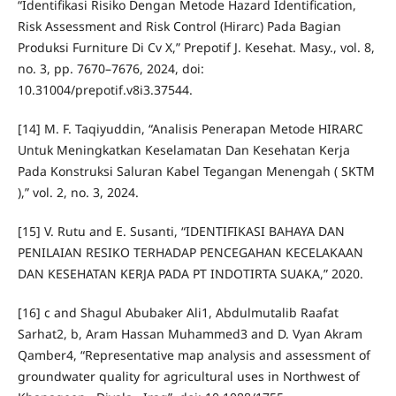
“Identifikasi Risiko Dengan Metode Hazard Identification,
Risk Assessment and Risk Control (Hirarc) Pada Bagian
Produksi Furniture Di Cv X,” Prepotif J. Kesehat. Masy., vol. 8,
no. 3, pp. 7670–7676, 2024, doi:
10.31004/prepotif.v8i3.37544.
[14] M. F. Taqiyuddin, “Analisis Penerapan Metode HIRARC
Untuk Meningkatkan Keselamatan Dan Kesehatan Kerja
Pada Konstruksi Saluran Kabel Tegangan Menengah ( SKTM
),” vol. 2, no. 3, 2024.
[15] V. Rutu and E. Susanti, “IDENTIFIKASI BAHAYA DAN
PENILAIAN RESIKO TERHADAP PENCEGAHAN KECELAKAAN
DAN KESEHATAN KERJA PADA PT INDOTIRTA SUAKA,” 2020.
[16] c and Shagul Abubaker Ali1, Abdulmutalib Raafat
Sarhat2, b, Aram Hassan Muhammed3 and D. Vyan Akram
Qamber4, “Representative map analysis and assessment of
groundwater quality for agricultural uses in Northwest of