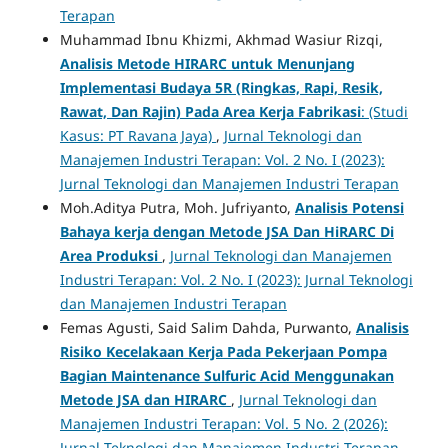
Terapan
Muhammad Ibnu Khizmi, Akhmad Wasiur Rizqi,
Analisis Metode HIRARC untuk Menunjang
Implementasi Budaya 5R (Ringkas, Rapi, Resik,
Rawat, Dan Rajin) Pada Area Kerja Fabrikasi
: (Studi
Kasus: PT Ravana Jaya)
,
Jurnal Teknologi dan
Manajemen Industri Terapan: Vol. 2 No. I (2023):
Jurnal Teknologi dan Manajemen Industri Terapan
Moh.Aditya Putra, Moh. Jufriyanto,
Analisis Potensi
Bahaya kerja dengan Metode JSA Dan HiRARC Di
Area Produksi
,
Jurnal Teknologi dan Manajemen
Industri Terapan: Vol. 2 No. I (2023): Jurnal Teknologi
dan Manajemen Industri Terapan
Femas Agusti, Said Salim Dahda, Purwanto,
Analisis
Risiko Kecelakaan Kerja Pada Pekerjaan Pompa
Bagian Maintenance Sulfuric Acid Menggunakan
Metode JSA dan HIRARC
,
Jurnal Teknologi dan
Manajemen Industri Terapan: Vol. 5 No. 2 (2026):
Jurnal Teknologi dan Manajemen Industri Terapan