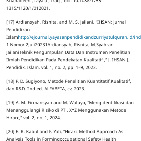
Khanaqeen , Diyala , Iraq”, doi: 10.1088/1755-
1315/1120/1/012021.
[17] Ardiansyah, Risnita, and M. S. Jailani, “IHSAN: Jurnal
Pendidikan
Islam
http://ejournal.yayasanpendidikandzurriyatulquran.id/i
1 Nomor 2Juli20231Ardiansyah, Risnita, M.Syahran
JailaniTeknik Pengumpulan Data Dan Instrumen Penelitian
Ilmiah Pendidikan Pada Pendekatan Kualitatif ,” J. IHSAN J.
Pendidik. Islam, vol. 1, no. 2, pp. 1–9, 2023.
[18] P. D. Sugiyono, Metode Penelitian Kuantitatif,Kualitatif,
dan R&D, 2nd ed. ALFABETA, cv, 2023.
[19] A. M. Firmansyah and M. Waluyo, “Mengidentifikasi dan
Menanggulangi Risiko di PT . XYZ Menggunakan Metode
Hirarc,” vol. 2, no. 1, 2024.
[20] E. R. Kabul and F. Yafi, “Hirarc Method Approach As
Analysis Tools in Formingoccupational Safety Health