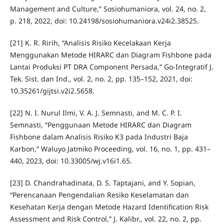
Management and Culture,” Sosiohumaniora, vol. 24, no. 2,
p. 218, 2022, doi: 10.24198/sosiohumaniora.v24i2.38525.
[21] K. R. Ririh, “Analisis Risiko Kecelakaan Kerja
Menggunakan Metode HIRARC dan Diagram Fishbone pada
Lantai Produksi PT DRA Component Persada,” Go-Integratif J.
Tek. Sist. dan Ind., vol. 2, no. 2, pp. 135–152, 2021, doi:
10.35261/gijtsi.v2i2.5658.
[22] N. I. Nurul Ilmi, V. A. J. Semnasti, and M. C. P. I.
Semnasti, “Penggunaan Metode HIRARC dan Diagram
Fishbone dalam Analisis Risiko K3 pada Industri Baja
Karbon,” Waluyo Jatmiko Proceeding, vol. 16, no. 1, pp. 431–
440, 2023, doi: 10.33005/wj.v16i1.65.
[23] D. Chandrahadinata, D. S. Taptajani, and Y. Sopian,
“Perencanaan Pengendalian Resiko Keselamatan dan
Kesehatan Kerja dengan Metode Hazard Identification Risk
Assessment and Risk Control,” J. Kalibr., vol. 22, no. 2, pp.