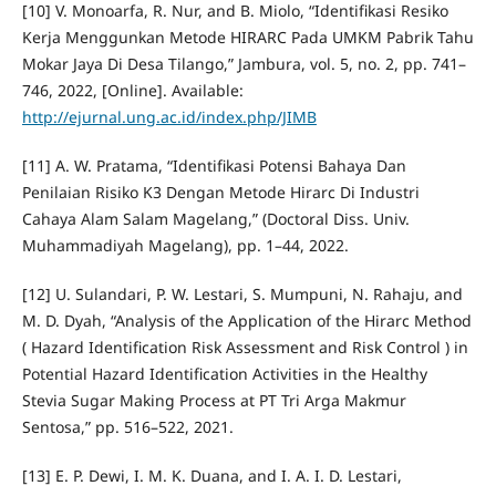
[10] V. Monoarfa, R. Nur, and B. Miolo, “Identifikasi Resiko
Kerja Menggunkan Metode HIRARC Pada UMKM Pabrik Tahu
Mokar Jaya Di Desa Tilango,” Jambura, vol. 5, no. 2, pp. 741–
746, 2022, [Online]. Available:
http://ejurnal.ung.ac.id/index.php/JIMB
[11] A. W. Pratama, “Identifikasi Potensi Bahaya Dan
Penilaian Risiko K3 Dengan Metode Hirarc Di Industri
Cahaya Alam Salam Magelang,” (Doctoral Diss. Univ.
Muhammadiyah Magelang), pp. 1–44, 2022.
[12] U. Sulandari, P. W. Lestari, S. Mumpuni, N. Rahaju, and
M. D. Dyah, “Analysis of the Application of the Hirarc Method
( Hazard Identification Risk Assessment and Risk Control ) in
Potential Hazard Identification Activities in the Healthy
Stevia Sugar Making Process at PT Tri Arga Makmur
Sentosa,” pp. 516–522, 2021.
[13] E. P. Dewi, I. M. K. Duana, and I. A. I. D. Lestari,