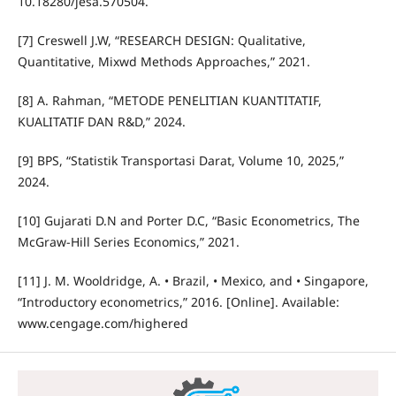
10.18280/jesa.570504.
[7] Creswell J.W, “RESEARCH DESIGN: Qualitative,
Quantitative, Mixwd Methods Approaches,” 2021.
[8] A. Rahman, “METODE PENELITIAN KUANTITATIF,
KUALITATIF DAN R&D,” 2024.
[9] BPS, “Statistik Transportasi Darat, Volume 10, 2025,”
2024.
[10] Gujarati D.N and Porter D.C, “Basic Econometrics, The
McGraw-Hill Series Economics,” 2021.
[11] J. M. Wooldridge, A. • Brazil, • Mexico, and • Singapore,
“Introductory econometrics,” 2016. [Online]. Available:
www.cengage.com/highered