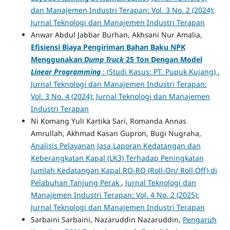
dan Manajemen Industri Terapan: Vol. 3 No. 2 (2024):
Jurnal Teknologi dan Manajemen Industri Terapan
Anwar Abdul Jabbar Burhan, Akhsani Nur Amalia,
Efisiensi Biaya Pengiriman Bahan Baku NPK
Menggunakan
Dump Truck
25 Ton Dengan Model
Linear Programming
: (Studi Kasus: PT. Pupuk Kujang)
,
Jurnal Teknologi dan Manajemen Industri Terapan:
Vol. 3 No. 4 (2024): Jurnal Teknologi dan Manajemen
Industri Terapan
Ni Komang Yuli Kartika Sari, Romanda Annas
Amrullah, Akhmad Kasan Gupron, Bugi Nugraha,
Analisis Pelayanan Jasa Laporan Kedatangan dan
Keberangkatan Kapal (LK3) Terhadap Peningkatan
Jumlah Kedatangan Kapal RO-RO (Roll-On/ Roll Off) di
Pelabuhan Tanjung Perak
,
Jurnal Teknologi dan
Manajemen Industri Terapan: Vol. 4 No. 2 (2025):
Jurnal Teknologi dan Manajemen Industri Terapan
Sarbaini Sarbaini, Nazaruddin Nazaruddin,
Pengaruh