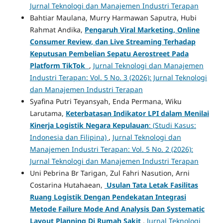
Jurnal Teknologi dan Manajemen Industri Terapan
Bahtiar Maulana, Murry Harmawan Saputra, Hubi
Rahmat Andika,
Pengaruh Viral Marketing, Online
Consumer Review, dan Live Streaming Terhadap
Keputusan Pembelian Sepatu Aerostreet Pada
Platform TikTok
,
Jurnal Teknologi dan Manajemen
Industri Terapan: Vol. 5 No. 3 (2026): Jurnal Teknologi
dan Manajemen Industri Terapan
Syafina Putri Teyansyah, Enda Permana, Wiku
Larutama,
Keterbatasan Indikator LPI dalam Menilai
Kinerja Logistik Negara Kepulauan
: (Studi Kasus:
Indonesia dan Filipina)
,
Jurnal Teknologi dan
Manajemen Industri Terapan: Vol. 5 No. 2 (2026):
Jurnal Teknologi dan Manajemen Industri Terapan
Uni Pebrina Br Tarigan, Zul Fahri Nasution, Arni
Costarina Hutahaean,
Usulan Tata Letak Fasilitas
Ruang Logistik Dengan Pendekatan Integrasi
Metode Failure Mode And Analysis Dan Systematic
Layout Planning Di Rumah Sakit
,
Jurnal Teknologi