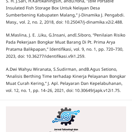
S. H. J.Sari, H.Kartikaningsih, andD.Yona, “IbM Portable
Insulated Fish Storage Box Untuk Nelayan Desa
Sumberbening Kabupaten Malang,” J-Dinamika J. Pengabdi.
Masy., vol. 2, no. 2, 2018, doi: 10.25047/j-dinamika.v2i2.488.
M.Maslina, J. E. .Liku, G.Insani, andI.Siboro, “Penilaian Risiko
Pada Pekerjaan Bongkar Muat Barang Di Pt. Prima Arya
Pratama Balikpapan,” Identifikasi, vol. 9, no. 1, pp. 720–730,
2023, doi: 10.36277/identifikasi.v9i1.259.
A.Dwi Wahyu Wiranata, S.Sudirman, andB.Agus Setiono,
“Analisis Berthing Time terhadap Kinerja Pelayanan Bongkar
Muat Curah Kering,” J. Apl. Pelayaran Dan Kepelabuhanan,
vol. 12, no. 1, pp. 14–26, 2021, doi: 10.30649/japk.v12i1.75.