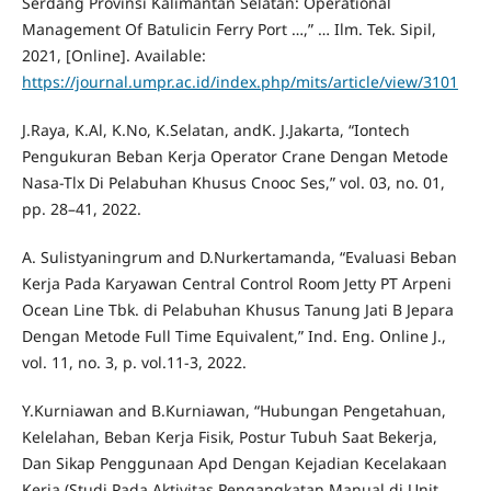
Serdang Provinsi Kalimantan Selatan: Operational
Management Of Batulicin Ferry Port …,” … Ilm. Tek. Sipil,
2021, [Online]. Available:
https://journal.umpr.ac.id/index.php/mits/article/view/3101
J.Raya, K.Al, K.No, K.Selatan, andK. J.Jakarta, “Iontech
Pengukuran Beban Kerja Operator Crane Dengan Metode
Nasa-Tlx Di Pelabuhan Khusus Cnooc Ses,” vol. 03, no. 01,
pp. 28–41, 2022.
A. Sulistyaningrum and D.Nurkertamanda, “Evaluasi Beban
Kerja Pada Karyawan Central Control Room Jetty PT Arpeni
Ocean Line Tbk. di Pelabuhan Khusus Tanung Jati B Jepara
Dengan Metode Full Time Equivalent,” Ind. Eng. Online J.,
vol. 11, no. 3, p. vol.11-3, 2022.
Y.Kurniawan and B.Kurniawan, “Hubungan Pengetahuan,
Kelelahan, Beban Kerja Fisik, Postur Tubuh Saat Bekerja,
Dan Sikap Penggunaan Apd Dengan Kejadian Kecelakaan
Kerja (Studi Pada Aktivitas Pengangkatan Manual di Unit