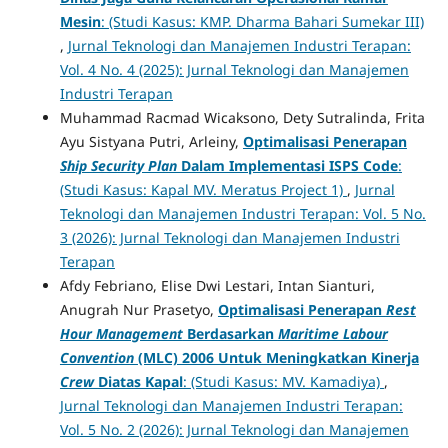
Mesin
: (Studi Kasus: KMP. Dharma Bahari Sumekar III)
,
Jurnal Teknologi dan Manajemen Industri Terapan:
Vol. 4 No. 4 (2025): Jurnal Teknologi dan Manajemen
Industri Terapan
Muhammad Racmad Wicaksono, Dety Sutralinda, Frita
Ayu Sistyana Putri, Arleiny,
Optimalisasi Penerapan
Ship Security Plan
Dalam Implementasi ISPS Code
:
(Studi Kasus: Kapal MV. Meratus Project 1)
,
Jurnal
Teknologi dan Manajemen Industri Terapan: Vol. 5 No.
3 (2026): Jurnal Teknologi dan Manajemen Industri
Terapan
Afdy Febriano, Elise Dwi Lestari, Intan Sianturi,
Anugrah Nur Prasetyo,
Optimalisasi Penerapan
Rest
Hour Management
Berdasarkan
Maritime Labour
Convention
(MLC) 2006 Untuk Meningkatkan Kinerja
Crew
Diatas Kapal
: (Studi Kasus: MV. Kamadiya)
,
Jurnal Teknologi dan Manajemen Industri Terapan:
Vol. 5 No. 2 (2026): Jurnal Teknologi dan Manajemen