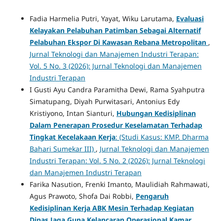
Fadia Harmelia Putri, Yayat, Wiku Larutama,
Evaluasi
Kelayakan Pelabuhan Patimban Sebagai Alternatif
Pelabuhan Ekspor Di Kawasan Rebana Metropolitan
,
Jurnal Teknologi dan Manajemen Industri Terapan:
Vol. 5 No. 3 (2026): Jurnal Teknologi dan Manajemen
Industri Terapan
I Gusti Ayu Candra Paramitha Dewi, Rama Syahputra
Simatupang, Diyah Purwitasari, Antonius Edy
Kristiyono, Intan Sianturi,
Hubungan Kedisiplinan
Dalam Penerapan Prosedur Keselamatan Terhadap
Tingkat Kecelakaan Kerja
: (Studi Kasus: KMP. Dharma
Bahari Sumekar III)
,
Jurnal Teknologi dan Manajemen
Industri Terapan: Vol. 5 No. 2 (2026): Jurnal Teknologi
dan Manajemen Industri Terapan
Farika Nasution, Frenki Imanto, Maulidiah Rahmawati,
Agus Prawoto, Shofa Dai Robbi,
Pengaruh
Kedisiplinan Kerja ABK Mesin Terhadap Kegiatan
Dinas Jaga Guna Kelancaran Operasional Kamar