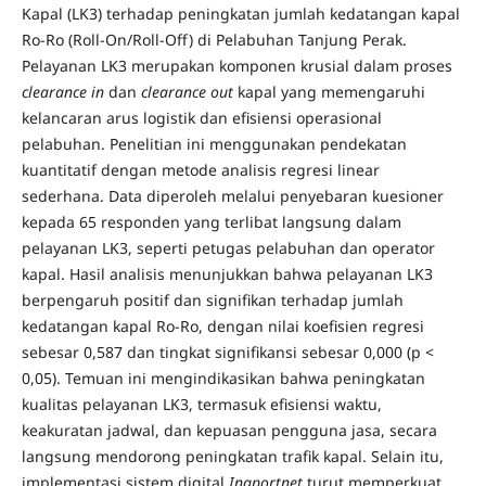
Kapal (LK3) terhadap peningkatan jumlah kedatangan kapal
Ro-Ro (Roll-On/Roll-Off) di Pelabuhan Tanjung Perak.
Pelayanan LK3 merupakan komponen krusial dalam proses
clearance in
dan
clearance out
kapal yang memengaruhi
kelancaran arus logistik dan efisiensi operasional
pelabuhan. Penelitian ini menggunakan pendekatan
kuantitatif dengan metode analisis regresi linear
sederhana. Data diperoleh melalui penyebaran kuesioner
kepada 65 responden yang terlibat langsung dalam
pelayanan LK3, seperti petugas pelabuhan dan operator
kapal. Hasil analisis menunjukkan bahwa pelayanan LK3
berpengaruh positif dan signifikan terhadap jumlah
kedatangan kapal Ro-Ro, dengan nilai koefisien regresi
sebesar 0,587 dan tingkat signifikansi sebesar 0,000 (p <
0,05). Temuan ini mengindikasikan bahwa peningkatan
kualitas pelayanan LK3, termasuk efisiensi waktu,
keakuratan jadwal, dan kepuasan pengguna jasa, secara
langsung mendorong peningkatan trafik kapal. Selain itu,
implementasi sistem digital
Inaportnet
turut memperkuat