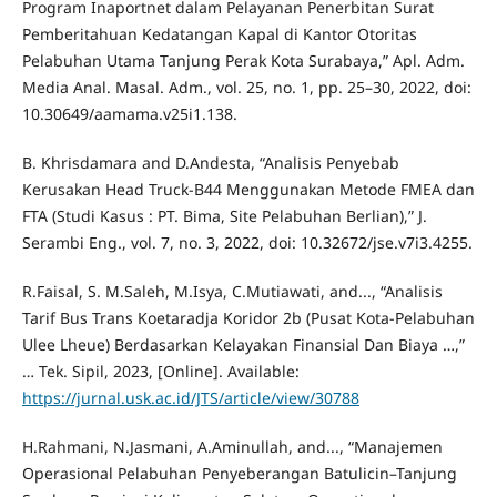
Program Inaportnet dalam Pelayanan Penerbitan Surat
Pemberitahuan Kedatangan Kapal di Kantor Otoritas
Pelabuhan Utama Tanjung Perak Kota Surabaya,” Apl. Adm.
Media Anal. Masal. Adm., vol. 25, no. 1, pp. 25–30, 2022, doi:
10.30649/aamama.v25i1.138.
B. Khrisdamara and D.Andesta, “Analisis Penyebab
Kerusakan Head Truck-B44 Menggunakan Metode FMEA dan
FTA (Studi Kasus : PT. Bima, Site Pelabuhan Berlian),” J.
Serambi Eng., vol. 7, no. 3, 2022, doi: 10.32672/jse.v7i3.4255.
R.Faisal, S. M.Saleh, M.Isya, C.Mutiawati, and..., “Analisis
Tarif Bus Trans Koetaradja Koridor 2b (Pusat Kota-Pelabuhan
Ulee Lheue) Berdasarkan Kelayakan Finansial Dan Biaya …,”
… Tek. Sipil, 2023, [Online]. Available:
https://jurnal.usk.ac.id/JTS/article/view/30788
H.Rahmani, N.Jasmani, A.Aminullah, and..., “Manajemen
Operasional Pelabuhan Penyeberangan Batulicin–Tanjung