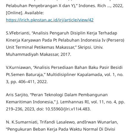
Pelabuhan Penyebrangan X dan Y),” Indones. Rich …, 2022,
[Online]. Available:
https://irich.pknstan.ac.id/irj/article/view/42
S.VFebrianti, “Analisis Pengaruh Disiplin Kerja Terhadap
Kinerja Karyawan Pada Pt Pelabuhan Indonesia Iv (Persero)
Unit Terminal Petikemas Makassar,” Skripsi. Univ.
Muhammadiyah Makassar, 2017.
V.Kurniawan, “Analisis Persediaan Bahan Baku Pasir Besidi
Pt.Semen Baturaja,” Multidisipliner Kapalamada, vol. 1, no.
3, pp. 406–411, 2022.
Aris Sarjito, “Peran Teknologi Dalam Pembangunan
Kemaritiman Indonesia,” J. Lemhannas RI, vol. 11, no. 4, pp.
219–236, 2023, doi: 10.55960/jlri.v11i4.483.
N. K.Sumarniati, Trifandi Lasalewo, andIrwan Wunarlan,
“Pengukuran Beban Kerja Pada Waktu Normal Di Divisi