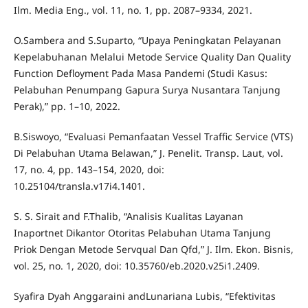
Ilm. Media Eng., vol. 11, no. 1, pp. 2087–9334, 2021.
O.Sambera and S.Suparto, “Upaya Peningkatan Pelayanan
Kepelabuhanan Melalui Metode Service Quality Dan Quality
Function Defloyment Pada Masa Pandemi (Studi Kasus:
Pelabuhan Penumpang Gapura Surya Nusantara Tanjung
Perak),” pp. 1–10, 2022.
B.Siswoyo, “Evaluasi Pemanfaatan Vessel Traffic Service (VTS)
Di Pelabuhan Utama Belawan,” J. Penelit. Transp. Laut, vol.
17, no. 4, pp. 143–154, 2020, doi:
10.25104/transla.v17i4.1401.
S. S. Sirait and F.Thalib, “Analisis Kualitas Layanan
Inaportnet Dikantor Otoritas Pelabuhan Utama Tanjung
Priok Dengan Metode Servqual Dan Qfd,” J. Ilm. Ekon. Bisnis,
vol. 25, no. 1, 2020, doi: 10.35760/eb.2020.v25i1.2409.
Syafira Dyah Anggaraini andLunariana Lubis, “Efektivitas