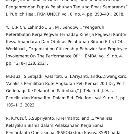
Pengantongan Pupuk Pelabuhan Tanjung Emas Semarang),”
J. Publich Heal. FKM UNDIP, vol. 6, no. 4, pp. 393–401, 2018.
Y.. U.R Ch. Lahindo ., G . M . Sendow ., “Pengaruh
Keterlibatan Kerja Pegwai Terhadap Kinerja Pegawai Kantor
Kesyahbandaran Dan Ototitas Pelabuhan Bitung Effect Of
Workload , Organization Citizenship Behavior And Employee
Involement On The Performance Of,” J. EMBA, vol. 9, no. 4,
pp. 1218–1228, 2021.
M.Fauzi, S.Setijadi, V.Hartati, G. I.Ariyanti, andG.Diwangkoro,
“Analisis Pemilihan Rute Angkutan Peti Kemas 20ft Dry Port
Gedebage Ke Pelabuhan Patimban,” J. Tek. Ind. J. Has.
Penelit. dan Karya Ilm. Dalam Bid. Tek. Ind., vol. 9, no. 1, pp.
105–113, 2023.
R. K.Yusuf, S.Supriyanto, F.Hermanto, and..., “Analisis
Kelayakan Bisnis dalam Pelaksanaan Kerja Sama
Pemanfaata Operasional (KSPO):(Studi Kasus: KSPO pada