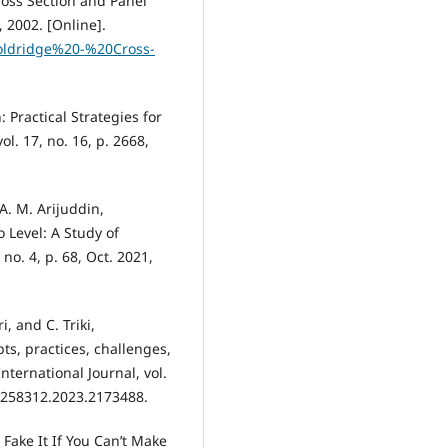
ross Section and Panel
 2002. [Online].
ooldridge%20-%20Cross-
 Practical Strategies for
l. 17, no. 16, p. 2668,
A. M. Arijuddin,
 Level: A Study of
 no. 4, p. 68, Oct. 2021,
, and C. Triki,
pts, practices, challenges,
nternational Journal, vol.
16258312.2023.2173488.
t Fake It If You Can’t Make