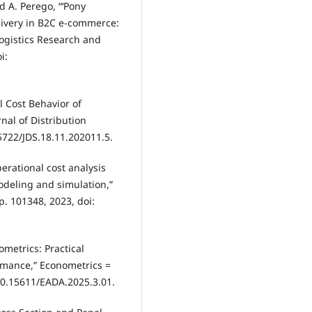
d A. Perego, “‘Pony
elivery in B2C e-commerce:
Logistics Research and
i:
l Cost Behavior of
nal of Distribution
15722/JDS.18.11.202011.5.
perational cost analysis
deling and simulation,”
p. 101348, 2023, doi:
ometrics: Practical
rmance,” Econometrics =
 10.15611/EADA.2025.3.01.