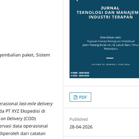
gembalian paket, Sistem
PDF
perasional
last-mile delivery
da PT XYZ Ekspedisi di
 on Delivery
(COD)
Published
rvasi data operasional
28-04-2026
peroleh dari catatan