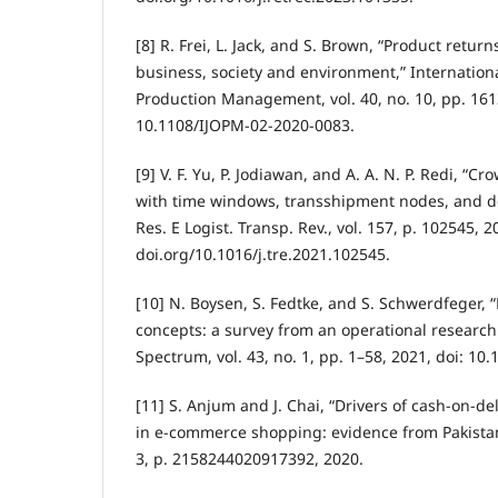
[8] R. Frei, L. Jack, and S. Brown, “Product retur
business, society and environment,” Internation
Production Management, vol. 40, no. 10, pp. 1613
10.1108/IJOPM-02-2020-0083.
[9] V. F. Yu, P. Jodiawan, and A. A. N. P. Redi, “
with time windows, transshipment nodes, and de
Res. E Logist. Transp. Rev., vol. 157, p. 102545, 2
doi.org/10.1016/j.tre.2021.102545.
[10] N. Boysen, S. Fedtke, and S. Schwerdfeger, “
concepts: a survey from an operational research
Spectrum, vol. 43, no. 1, pp. 1–58, 2021, doi: 1
[11] S. Anjum and J. Chai, “Drivers of cash-on-d
in e-commerce shopping: evidence from Pakistan,
3, p. 2158244020917392, 2020.