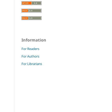
Information
For Readers
For Authors
For Librarians