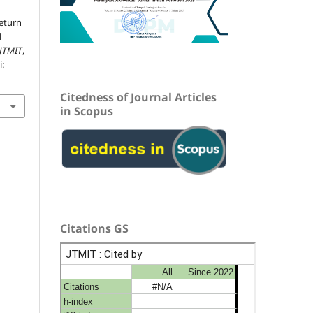
eturn
l
JTMIT
,
i:
Citedness of Journal Articles
in Scopus
Citations GS