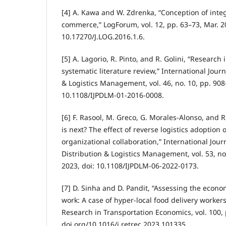
[4] A. Kawa and W. Zdrenka, “Conception of integ
commerce,” LogForum, vol. 12, pp. 63–73, Mar. 20
10.17270/J.LOG.2016.1.6.
[5] A. Lagorio, R. Pinto, and R. Golini, “Research 
systematic literature review,” International Journ
& Logistics Management, vol. 46, no. 10, pp. 908
10.1108/IJPDLM-01-2016-0008.
[6] F. Rasool, M. Greco, G. Morales-Alonso, and 
is next? The effect of reverse logistics adoption 
organizational collaboration,” International Journ
Distribution & Logistics Management, vol. 53, no
2023, doi: 10.1108/IJPDLM-06-2022-0173.
[7] D. Sinha and D. Pandit, “Assessing the econom
work: A case of hyper-local food delivery workers 
Research in Transportation Economics, vol. 100, 
doi.org/10.1016/j.retrec.2023.101335.