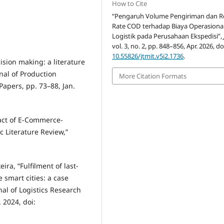
How to Cite
“Pengaruh Volume Pengiriman dan R
Rate COD terhadap Biaya Operasiona
Logistik pada Perusahaan Ekspedisi”,
vol. 3, no. 2, pp. 848–856, Apr. 2026, do
10.55826/jtmit.v5i2.1736
.
cision making: a literature
nal of Production
More Citation Formats
apers, pp. 73–88, Jan.
pact of E-Commerce-
c Literature Review,”
eira, “Fulfilment of last-
e smart cities: a case
nal of Logistics Research
. 2024, doi: