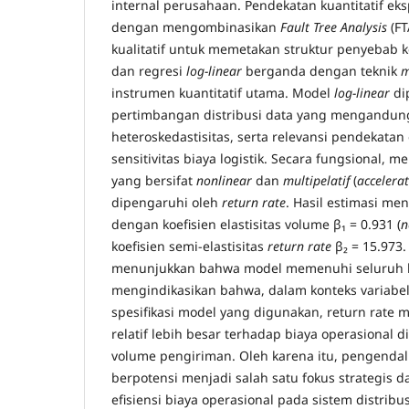
internal perusahaan. Pendekatan kuantitatif eks
dengan mengombinasikan
Fault Tree Analysis
(FT
kualitatif untuk memetakan struktur penyebab
dan regresi
log-linear
berganda dengan teknik
m
instrumen kuantitatif utama. Model
log-linear
di
pertimbangan distribusi data yang mengandu
heteroskedastisitas, serta relevansi pendekatan 
sensitivitas biaya logistik. Secara fungsional, m
yang bersifat
nonlinear
dan
multipelatif
(
accelerat
dipengaruhi oleh
return rate
. Hasil estimasi men
dengan koefisien elastisitas volume β₁ = 0.931 (
n
koefisien semi-elastisitas
return rate
β₂ = 15.973.
menunjukkan bahwa model memenuhi seluruh kr
mengindikasikan bahwa, dalam konteks variabel
spesifikasi model yang digunakan, return rate 
relatif lebih besar terhadap biaya operasional
volume pengiriman. Oleh karena itu, pengendali
berpotensi menjadi salah satu fokus strategis
efisiensi biaya operasional pada sistem distribu