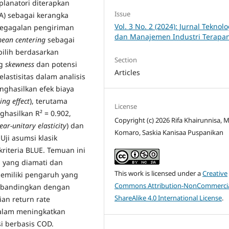
planatori diterapkan
Issue
A) sebagai kerangka
Vol. 3 No. 2 (2024): Jurnal Teknolo
 kegagalan pengiriman
dan Manajemen Industri Terapa
ean centering
sebagai
pilih berdasarkan
Section
ng
skewness
dan potensi
Articles
elastisitas dalam analisis
enghasilkan efek biaya
ing effect
), terutama
License
ghasilkan R² = 0.902,
Copyright (c) 2026 Rifa Khairunnisa,
ear-unitary elasticity
) dan
Komaro, Saskia Kanisaa Puspanikan
 Uji asumsi klasik
iteria BLUE. Temuan ini
 yang diamati dan
This work is licensed under a
Creative
memiliki pengaruh yang
Commons Attribution-NonCommercia
 dibandingkan dengan
ShareAlike 4.0 International License
.
an return rate
 dalam meningkatkan
si berbasis COD.