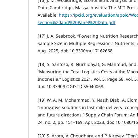
[16] J. M. Wooldridge, Econometric Analysis of C
Data. Cambridge, Massachusetts: The MIT Press,
Available:
https://ipcid.org/evaluation/apoio/W
section%20and%20Panel%20Data.pdf
[17] J. A. Seabrook, “Powering Nutrition Research:
Sample Size in Multiple Regression,” Nutrients, vo
Aug. 2025, doi: 10.3390/nu17162668.
[18] S. Santoso, R. Nurhidayat, G. Mahmud, and 
“Measuring the Total Logistics Costs at the Macro
Indonesia,” Logistics 2021, Vol. 5, Page 68, vol. 5,
doi: 10.3390/LOGISTICS5040068.
[19] W. A. M. Mohammad, Y. Nazih Diab, A. Elomri
“Innovative solutions in last mile delivery: conce
and future directions,” Supply Chain Forum: An I
24, no. 2, pp. 151–169, Apr. 2023, doi: 10.1080/
[20] S. Arora, V. Choudhary, and P. Kireyev, “Don’