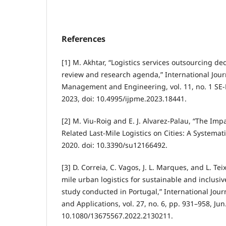
References
[1] M. Akhtar, “Logistics services outsourcing de
review and research agenda,” International Jour
Management and Engineering, vol. 11, no. 1 SE-P
2023, doi: 10.4995/ijpme.2023.18441.
[2] M. Viu-Roig and E. J. Alvarez-Palau, “The Im
Related Last-Mile Logistics on Cities: A Systemati
2020. doi: 10.3390/su12166492.
[3] D. Correia, C. Vagos, J. L. Marques, and L. Teix
mile urban logistics for sustainable and inclusiv
study conducted in Portugal,” International Jour
and Applications, vol. 27, no. 6, pp. 931–958, Jun
10.1080/13675567.2022.2130211.