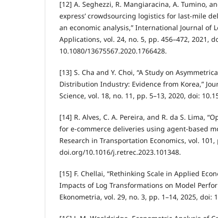
[12] A. Seghezzi, R. Mangiaracina, A. Tumino, an
express’ crowdsourcing logistics for last-mile d
an economic analysis,” International Journal of 
Applications, vol. 24, no. 5, pp. 456–472, 2021, do
10.1080/13675567.2020.1766428.
[13] S. Cha and Y. Choi, “A Study on Asymmetrica
Distribution Industry: Evidence from Korea,” Jour
Science, vol. 18, no. 11, pp. 5–13, 2020, doi: 10.
[14] R. Alves, C. A. Pereira, and R. da S. Lima, “O
for e-commerce deliveries using agent-based mo
Research in Transportation Economics, vol. 101, 
doi.org/10.1016/j.retrec.2023.101348.
[15] F. Chellai, “Rethinking Scale in Applied Econ
Impacts of Log Transformations on Model Perfo
Ekonometria, vol. 29, no. 3, pp. 1–14, 2025, doi: