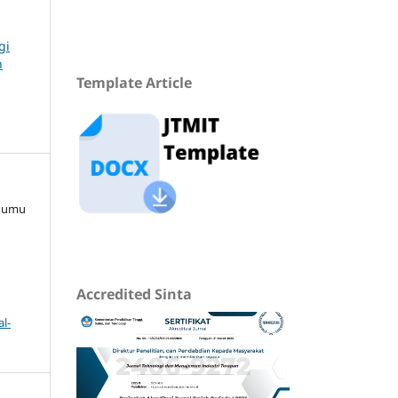
gi
n
Template Article
 Mumu
Accredited Sinta
l-