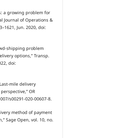
ns: a growing problem for
al Journal of Operations &
–1621, Jun. 2020, doi:
Crowd-shipping problem
livery options,” Transp.
022, doi:
Last-mile delivery
 perspective,” OR
0.1007/s00291-020-00607-8.
elivery method of payment
” Sage Open, vol. 10, no.