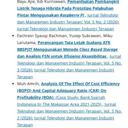
Bayu Ajie, Edi Kurniawan,
Pemanfaatan Pembangkit
Listrik Tenaga Hibrida Pada Prototipe Pelabuhan
Pintar Menggunakan
Raspberry Pi
,
Jurnal Teknologi
dan Manajemen Industri Terapan: Vol. 5 No. 2 (2026):
Jurnal Teknologi dan Manajemen Industri Terapan
Fachrein Syauqi Rachman, Yusep Sukrawan, Wiku
Larutama,
Perancangan Tata Letak Gudang ATK
BBSPJIT Menggunakan Metode
Class Based Storage
dan Analisis FSN untuk Efisiensi Aksesibilitas
,
Jurnal
Teknologi dan Manajemen Industri Terapan: Vol. 5 No.
3 (2026): Jurnal Teknologi dan Manajemen Industri
Terapan
Muh Amrih,
Analysis Of The Effect Of Cost Efficiency
(BOPO) And Capital Adequacy Ratio (CAR) On
Profitability (ROA)
: (Case Study: Bank Syariah
Indonesia In The Makassar Area 2021-2025)
,
Jurnal
Teknologi dan Manajemen Industri Terapan: Vol. 5 No.
2 (2026): Jurnal Teknologi dan Manajemen Industri
Terapan