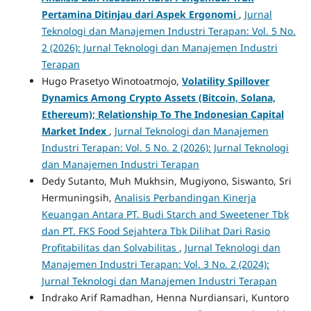
Pertamina Ditinjau dari Aspek Ergonomi
,
Jurnal
Teknologi dan Manajemen Industri Terapan: Vol. 5 No.
2 (2026): Jurnal Teknologi dan Manajemen Industri
Terapan
Hugo Prasetyo Winotoatmojo,
Volatility Spillover
Dynamics Among Crypto Assets (Bitcoin, Solana,
Ethereum); Relationship To The Indonesian Capital
Market Index
,
Jurnal Teknologi dan Manajemen
Industri Terapan: Vol. 5 No. 2 (2026): Jurnal Teknologi
dan Manajemen Industri Terapan
Dedy Sutanto, Muh Mukhsin, Mugiyono, Siswanto, Sri
Hermuningsih,
Analisis Perbandingan Kinerja
Keuangan Antara PT. Budi Starch and Sweetener Tbk
dan PT. FKS Food Sejahtera Tbk Dilihat Dari Rasio
Profitabilitas dan Solvabilitas
,
Jurnal Teknologi dan
Manajemen Industri Terapan: Vol. 3 No. 2 (2024):
Jurnal Teknologi dan Manajemen Industri Terapan
Indrako Arif Ramadhan, Henna Nurdiansari, Kuntoro