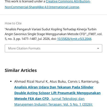
This work is licensed under a
Creative Commons Attribution-
NonCommercial-ShareAlike 4.0 International License
.
How to Cite
“Analisis Pengaruh Variasi Sudut Kopling Terhadap Kinerja Turbin
Angin Savonius Single Stage Menggunakan Metode CFD”,
JTMIT
, vol.
5, no. 3, pp. 1477–1487, Jul. 2026, doi:
10.55826/jtmit.v5i3.2044
.
More Citation Formats
Similar Articles
Ahmad Rizal Nurul K, Atus Buku, Corvis L Ranterung,
Analisis Aliran Udara Dan Tekanan Pada Silinder
Double Acting Scissor Lift Pneumatik Menggunakan
Metode FEA dan CFD
,
Jurnal Teknologi dan
Manajemen Industri Terapan: Vol. 5 No. 1 (2026):