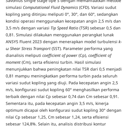
Savonius single stage tipe S dengan memanfaatkan metode
simulasi
Computational Fluid Dynamics
(CFD). Variasi sudut
kopling yang ditinjau meliputi 0°, 30°, dan 60°, sedangkan
kondisi operasi menggunakan kecepatan angin 2,5 m/s dan
3,5 m/s dengan variasi
Tip Speed Ratio
(TSR) sebesar 0,5 dan
0,81. Simulasi dilakukan menggunakan perangkat lunak
ANSYS Fluent 2023 dengan menerapkan model turbulensi
k-
ω
Shear Stress Transport
(SST). Parameter performa yang
dianalisis meliputi
coefficient of power
(Cp),
coefficient of
moment
(Cm), serta efisiensi turbin. Hasil simulasi
menunjukkan bahwa peningkatan nilai TSR dari 0,5 menjadi
0,81 mampu meningkatkan performa turbin pada seluruh
variasi sudut kopling yang diuji. Pada kecepatan angin 2,5
m/s, konfigurasi sudut kopling 60° menghasilkan performa
terbaik dengan nilai Cp sebesar 0,74 dan Cm sebesar 0,91.
Sementara itu, pada kecepatan angin 3,5 m/s, kinerja
optimum dicapai oleh konfigurasi sudut kopling 30° dengan
nilai Cp sebesar 1,25, Cm sebesar 1,24, serta efisiensi
sebesar 124,8%. Selain itu, analisis distribusi kontur