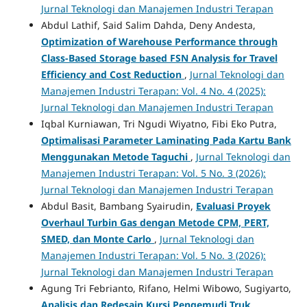
Jurnal Teknologi dan Manajemen Industri Terapan
Abdul Lathif, Said Salim Dahda, Deny Andesta,
Optimization of Warehouse Performance through
Class-Based Storage based FSN Analysis for Travel
Efficiency and Cost Reduction
,
Jurnal Teknologi dan
Manajemen Industri Terapan: Vol. 4 No. 4 (2025):
Jurnal Teknologi dan Manajemen Industri Terapan
Iqbal Kurniawan, Tri Ngudi Wiyatno, Fibi Eko Putra,
Optimalisasi Parameter Laminating Pada Kartu Bank
Menggunakan Metode Taguchi
,
Jurnal Teknologi dan
Manajemen Industri Terapan: Vol. 5 No. 3 (2026):
Jurnal Teknologi dan Manajemen Industri Terapan
Abdul Basit, Bambang Syairudin,
Evaluasi Proyek
Overhaul Turbin Gas dengan Metode CPM, PERT,
SMED, dan Monte Carlo
,
Jurnal Teknologi dan
Manajemen Industri Terapan: Vol. 5 No. 3 (2026):
Jurnal Teknologi dan Manajemen Industri Terapan
Agung Tri Febrianto, Rifano, Helmi Wibowo, Sugiyarto,
Analisis dan Redesain Kursi Pengemudi Truk