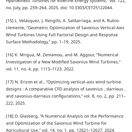
Hydrokinetic Turbines for Riverine Energy Systems,” vol. 122,
no. July, pp. 259–264, 2025, doi: 10.3303/CET25122044.
[15] L. Velásquez, J. Rengifo, A. Saldarriaga, and A. Rubio-
clemente, “Geometric Optimization of Savonius Vertical-Axis
Wind Turbines Using Full Factorial Design and Response
Surface Methodology,” pp. 1–19, 2025.
[16] K. Mrigua, M. Zemamou, and M. Aggour, “Numerical
Investigation of a New Modified Savonius Wind Turbines,”
vol. 11, no. 4, pp. 1113–1123, 2022.
[17] N. Erizon et al., “Optimizing vertical-axis wind turbine
designs : A comparative CFD analysis of savonius , darrieus ,
and savonius-darrieus configurations,” vol. 8, no. 2, pp. 211–
222, 2025.
[18] D. Glasberg, “A Numerical Analysis on the Performance
and Optimization of the Savonius Wind Turbine for
Agricultural Use,” vol. 14, no. 1, pp. 12621–12627, 2024.