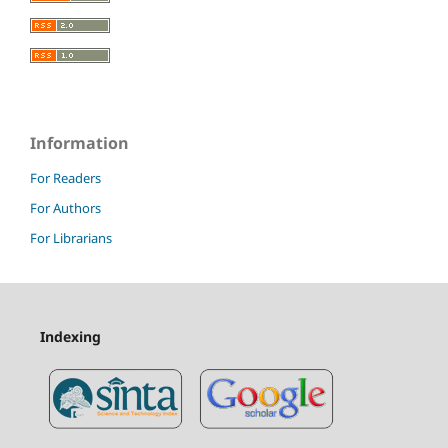
Information
For Readers
For Authors
For Librarians
Indexing