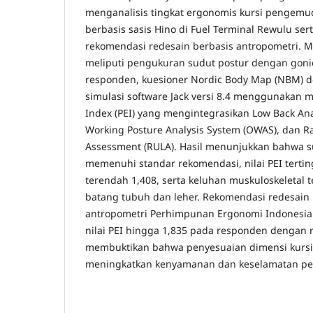
menganalisis tingkat ergonomis kursi pengemud
berbasis sasis Hino di Fuel Terminal Rewulu s
rekomendasi redesain berbasis antropometri. 
meliputi pengukuran sudut postur dengan gon
responden, kuesioner Nordic Body Map (NBM) den
simulasi software Jack versi 8.4 menggunakan m
Index (PEI) yang mengintegrasikan Low Back Ana
Working Posture Analysis System (OWAS), dan R
Assessment (RULA). Hasil menunjukkan bahwa su
memenuhi standar rekomendasi, nilai PEI tertin
terendah 1,408, serta keluhan muskuloskeletal 
batang tubuh dan leher. Rekomendasi redesain 
antropometri Perhimpunan Ergonomi Indonesia
nilai PEI hingga 1,835 pada responden dengan ri
membuktikan bahwa penyesuaian dimensi kursi 
meningkatkan kenyamanan dan keselamatan p