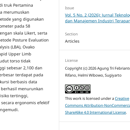
i truk Pertamina
Issue
erta merumuskan
Vol. 5 No. 2 (2026): Jurnal Teknolo
Metode yang digunakan
dan Manajemen Industri Terapa
iometer pada 58
gan skala Likert, serta
Section
etode Posture Evaluation
Articles
lysis (LBA), Ovako
apid Upper Limb
License
dut torso tidak
ggi sebesar 2,100 dan
Copyright (c) 2026 Agung Tri Febriant
terbesar terdapat pada
Rifano, Helmi Wibowo, Sugiyarto
kursi berbasis data
 berhasil menurunkan
siko tertinggi,
This work is licensed under a
Creative
secara ergonomis efektif
Commons Attribution-NonCommercia
engemudi.
ShareAlike 4.0 International License
.