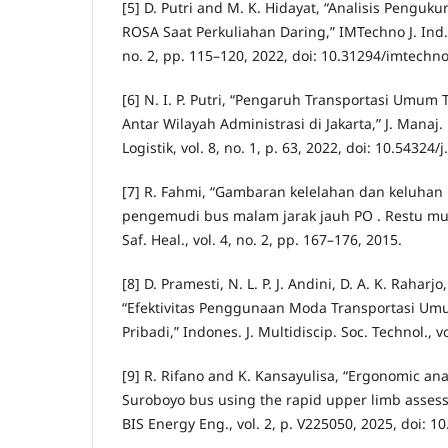
[5] D. Putri and M. K. Hidayat, “Analisis Pengu
ROSA Saat Perkuliahan Daring,” IMTechno J. Ind. 
no. 2, pp. 115–120, 2022, doi: 10.31294/imtechno
[6] N. I. P. Putri, “Pengaruh Transportasi Um
Antar Wilayah Administrasi di Jakarta,” J. Manaj.
Logistik, vol. 8, no. 1, p. 63, 2022, doi: 10.54324/
[7] R. Fahmi, “Gambaran kelelahan dan keluhan
pengemudi bus malam jarak jauh PO . Restu muly
Saf. Heal., vol. 4, no. 2, pp. 167–176, 2015.
[8] D. Pramesti, N. L. P. J. Andini, D. A. K. Rahar
“Efektivitas Penggunaan Moda Transportasi U
Pribadi,” Indones. J. Multidiscip. Soc. Technol., vo
[9] R. Rifano and K. Kansayulisa, “Ergonomic ana
Suroboyo bus using the rapid upper limb asses
BIS Energy Eng., vol. 2, p. V225050, 2025, doi: 1