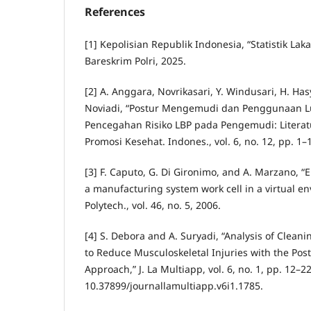
References
[1] Kepolisian Republik Indonesia, “Statistik Lak
Bareskrim Polri, 2025.
[2] A. Anggara, Novrikasari, Y. Windusari, H. Ha
Noviadi, “Postur Mengemudi dan Penggunaan 
Pencegahan Risiko LBP pada Pengemudi: Literat
Promosi Kesehat. Indones., vol. 6, no. 12, pp. 1–
[3] F. Caputo, G. Di Gironimo, and A. Marzano, “
a manufacturing system work cell in a virtual e
Polytech., vol. 46, no. 5, 2006.
[4] S. Debora and A. Suryadi, “Analysis of Clean
to Reduce Musculoskeletal Injuries with the Pos
Approach,” J. La Multiapp, vol. 6, no. 1, pp. 12–22
10.37899/journallamultiapp.v6i1.1785.