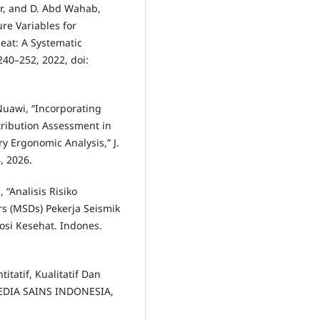
sar, and D. Abd Wahab,
re Variables for
eat: A Systematic
 240–252, 2022, doi:
 Nuawi, “Incorporating
ribution Assessment in
y Ergonomic Analysis,” J.
, 2026.
 “Analisis Risiko
s (MSDs) Pekerja Seismik
osi Kesehat. Indones.
itatif, Kualitatif Dan
 MEDIA SAINS INDONESIA,