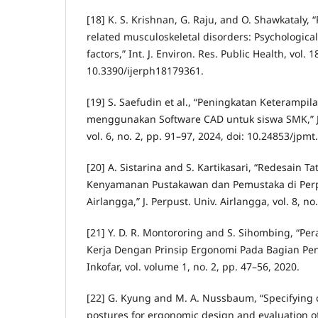
[18] K. S. Krishnan, G. Raju, and O. Shawkataly, 
related musculoskeletal disorders: Psychological
factors,” Int. J. Environ. Res. Public Health, vol. 1
10.3390/ijerph18179361.
[19] S. Saefudin et al., “Peningkatan Keteramp
menggunakan Software CAD untuk siswa SMK,” J.
vol. 6, no. 2, pp. 91–97, 2024, doi: 10.24853/jpmt
[20] A. Sistarina and S. Kartikasari, “Redesain 
Kenyamanan Pustakawan dan Pemustaka di Perp
Airlangga,” J. Perpust. Univ. Airlangga, vol. 8, no
[21] Y. D. R. Montororing and S. Sihombing, “Pe
Kerja Dengan Prinsip Ergonomi Pada Bagian Peni
Inkofar, vol. volume 1, no. 2, pp. 47–56, 2020.
[22] G. Kyung and M. A. Nussbaum, “Specifying 
postures for ergonomic design and evaluation o