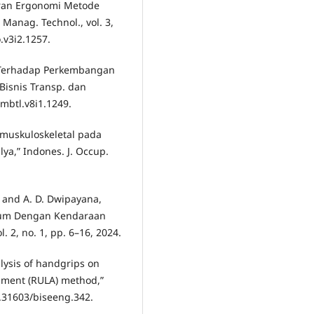
kuran Ergonomi Metode
Manag. Technol., vol. 3,
.v3i2.1257.
um Terhadap Perkembangan
 Bisnis Transp. dan
j.mbtl.v8i1.1249.
 muskuloskeletal pada
a,” Indones. J. Occup.
jo, and A. D. Dwipayana,
mum Dengan Kendaraan
l. 2, no. 1, pp. 6–16, 2024.
lysis of handgrips on
sment (RULA) method,”
0.31603/biseeng.342.