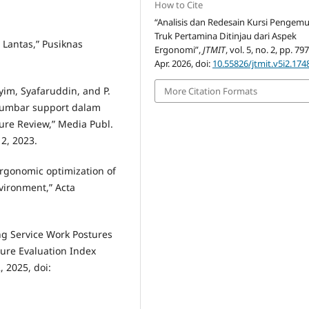
How to Cite
“Analisis dan Redesain Kursi Pengemu
Truk Pertamina Ditinjau dari Aspek
a Lantas,” Pusiknas
Ergonomi”,
JTMIT
, vol. 5, no. 2, pp. 79
Apr. 2026, doi:
10.55826/jtmit.v5i2.174
syim, Syafaruddin, and P.
More Citation Formats
Lumbar support dalam
ure Review,” Media Publ.
12, 2023.
Ergonomic optimization of
nvironment,” Acta
ing Service Work Postures
ture Evaluation Index
, 2025, doi: