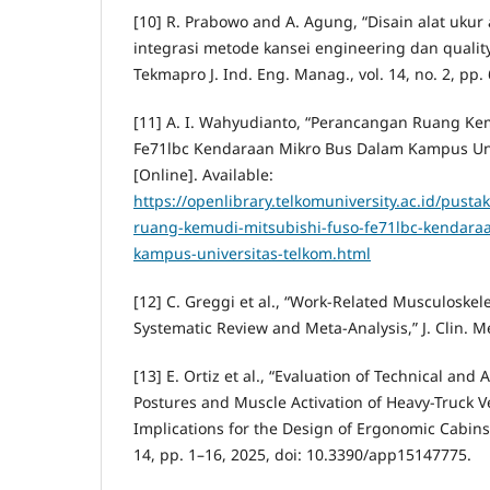
[10] R. Prabowo and A. Agung, “Disain alat ukur
integrasi metode kansei engineering dan qualit
Tekmapro J. Ind. Eng. Manag., vol. 14, no. 2, pp.
[11] A. I. Wahyudianto, “Perancangan Ruang Ke
Fe71lbc Kendaraan Mikro Bus Dalam Kampus Univ
[Online]. Available:
https://openlibrary.telkomuniversity.ac.id/pus
ruang-kemudi-mitsubishi-fuso-fe71lbc-kendara
kampus-universitas-telkom.html
[12] C. Greggi et al., “Work-Related Musculoskele
Systematic Review and Meta-Analysis,” J. Clin. Med
[13] E. Ortiz et al., “Evaluation of Technical and
Postures and Muscle Activation of Heavy-Truck Ve
Implications for the Design of Ergonomic Cabins,” 
14, pp. 1–16, 2025, doi: 10.3390/app15147775.