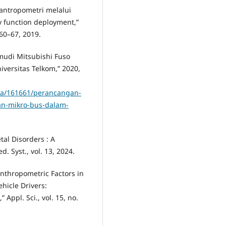
 antropometri melalui
y function deployment,”
 60–67, 2019.
mudi Mitsubishi Fuso
ersitas Telkom,” 2020,
taka/161661/perancangan-
an-mikro-bus-dalam-
tal Disorders : A
. Syst., vol. 13, 2024.
 Anthropometric Factors in
hicle Drivers:
Appl. Sci., vol. 15, no.