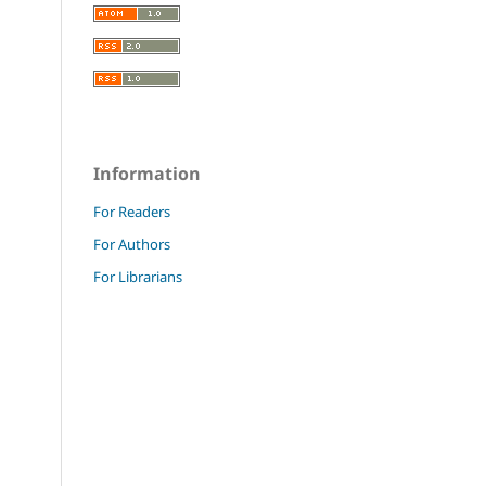
Information
For Readers
For Authors
For Librarians