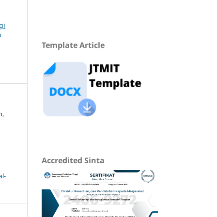
gi
n
Template Article
o,
Accredited Sinta
l-