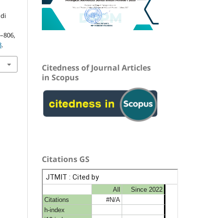
di
7–806,
8
.
Citedness of Journal Articles
in Scopus
Citations GS