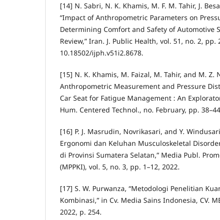
[14] N. Sabri, N. K. Khamis, M. F. M. Tahir, J. Be
“Impact of Anthropometric Parameters on Pressu
Determining Comfort and Safety of Automotive S
Review,” Iran. J. Public Health, vol. 51, no. 2, pp.
10.18502/ijph.v51i2.8678.
[15] N. K. Khamis, M. Faizal, M. Tahir, and M. Z.
Anthropometric Measurement and Pressure Dist
Car Seat for Fatigue Management : An Explorator
Hum. Centered Technol., no. February, pp. 38–44
[16] P. J. Masrudin, Novrikasari, and Y. Windusari,
Ergonomi dan Keluhan Musculoskeletal Disorder
di Provinsi Sumatera Selatan,” Media Publ. Prom
(MPPKI), vol. 5, no. 3, pp. 1–12, 2022.
[17] S. W. Purwanza, “Metodologi Penelitian Kuant
Kombinasi,” in Cv. Media Sains Indonesia, CV.
2022, p. 254.