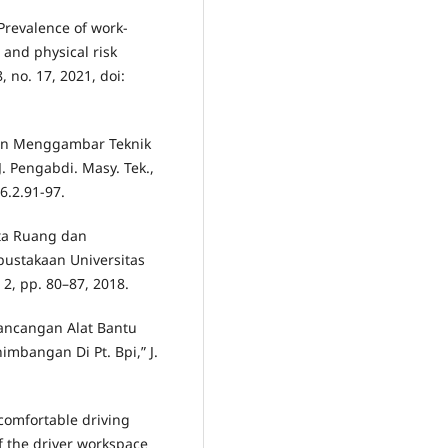
“Prevalence of work-
 and physical risk
8, no. 17, 2021, doi:
ilan Menggambar Teknik
 Pengabdi. Masy. Tek.,
.6.2.91-97.
Tata Ruang dan
ustakaan Universitas
. 2, pp. 80–87, 2018.
rancangan Alat Bantu
mbangan Di Pt. Bpi,” J.
comfortable driving
f the driver workspace