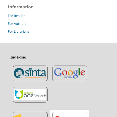
Information
For Readers
For Authors
For Librarians
Indexing