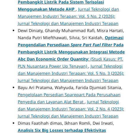
Pembangkit Listrik Pada Sistem Terisolasi
Menggunakan Metode AHP
,
Jurnal Teknologi dan
Manajemen Industri Terapan: Vol. 5 No. 2 (2026):
Jurnal Teknologi dan Manajemen Industri Terapan
Dewi Diniaty, Ghandy Muhammad Rafi, Misra Hartati,
Nanda Putri Miefthawati, Silvia, Sri Kaidah,
Optimasi
Pengendalian Persediaan
Spare Part Fuel Filter
Pada
Pembangkit Listrik Menggunakan Integrasi Metode
Abc Dan Economic Order Quantity
: (Studi Kasus: PT.
PLN Nusantara Power Up Tenayan)
,
Jurnal Teknologi
dan Manajemen Industri Terapan: Vol. 5 No. 3 (2026):
Jurnal Teknologi dan Manajemen Industri Terapan
Bayu Ari Pratama, Wahyuda, Farida Djumiati Sitania,
Pengelolaan Persedian Sparepart Pada Perusahaan
Penyedia dan Layanan Alat Berat
,
Jurnal Teknologi
dan Manajemen Industri Terapan: Vol. 2 No. 4 (2023):
Jurnal Teknologi dan Manajemen Industri Terapan
Dimas Faatihah dimas, Ikhsan Romli, Dwi Irwati,
Analisis Six Big Losses terhadap Efektivitas