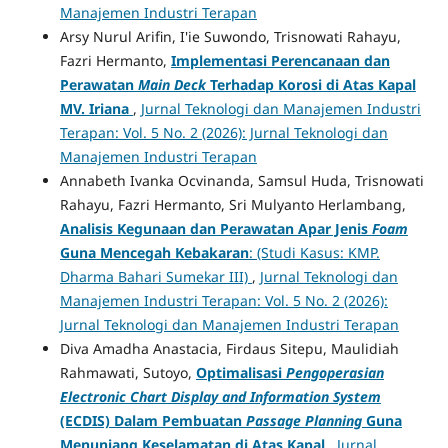
Manajemen Industri Terapan
Arsy Nurul Arifin, I'ie Suwondo, Trisnowati Rahayu,
Fazri Hermanto,
Implementasi Perencanaan dan
Perawatan
Main Deck
Terhadap Korosi di Atas Kapal
MV. Iriana
,
Jurnal Teknologi dan Manajemen Industri
Terapan: Vol. 5 No. 2 (2026): Jurnal Teknologi dan
Manajemen Industri Terapan
Annabeth Ivanka Ocvinanda, Samsul Huda, Trisnowati
Rahayu, Fazri Hermanto, Sri Mulyanto Herlambang,
Analisis Kegunaan dan Perawatan Apar Jenis
Foam
Guna Mencegah Kebakaran
: (Studi Kasus: KMP.
Dharma Bahari Sumekar III)
,
Jurnal Teknologi dan
Manajemen Industri Terapan: Vol. 5 No. 2 (2026):
Jurnal Teknologi dan Manajemen Industri Terapan
Diva Amadha Anastacia, Firdaus Sitepu, Maulidiah
Rahmawati, Sutoyo,
Optimalisasi
Pengoperasian
Electronic Chart Display and Information System
(ECDIS) Dalam Pembuatan
Passage Planning
Guna
Menunjang Keselamatan di Atas Kapal
,
Jurnal