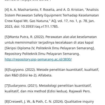
[4] A. A. Mashartanto, F. Roselia, and A. D. Kristian, "Analisis
Sistem Perawatan Safety Equipment Terhadap Keselamatan
Crew Kapal Mt. Gas Natuna," AQ, vol. 17, no. 1, p. 78, Jan.
2023, doi: 10.35931/aq.v17i1.1785.
[5]Wanta Putra, R. (2022). Perawatan alat-alat keselamatan
untuk meminimalisir terjadinya kecelakaan di atas kapal
[Skripsi Diploma IV, Politeknik Ilmu Pelayaran Semarang].
Repository Politeknik Ilmu Pelayaran Semarang.
http://repository.pip-semarang.ac.id/3830/
[6]Sugiyono. (2022). Metode penelitian kuantitatif, kualitatif,
dan R&D (Edisi ke-2). Alfabeta.
[7]Sudaryono. (2021). Metodologi penelitian kuantitatif,
kualitatif, dan mix method (Edisi kedua). Rajawali Pers.
[8]Creswell, J. W., & Poth, C. N. (2024). Qualitative inquiry