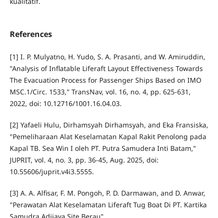
kualitatif.
References
[1] I. P. Mulyatno, H. Yudo, S. A. Prasanti, and W. Amiruddin,
"Analysis of Inflatable Liferaft Layout Effectiveness Towards
The Evacuation Process for Passenger Ships Based on IMO
MSC.1/Circ. 1533," TransNav, vol. 16, no. 4, pp. 625-631,
2022, doi: 10.12716/1001.16.04.03.
[2] Yafaeli Hulu, Dirhamsyah Dirhamsyah, and Eka Fransiska,
"Pemeliharaan Alat Keselamatan Kapal Rakit Penolong pada
Kapal TB. Sea Win I oleh PT. Putra Samudera Inti Batam,"
JUPRIT, vol. 4, no. 3, pp. 36-45, Aug. 2025, doi:
10.55606/juprit.v4i3.5555.
[3] A. A. Alfisar, F. M. Pongoh, P. D. Darmawan, and D. Anwar,
"Perawatan Alat Keselamatan Liferaft Tug Boat Di PT. Kartika
Samudra Adijaya Site Berau".