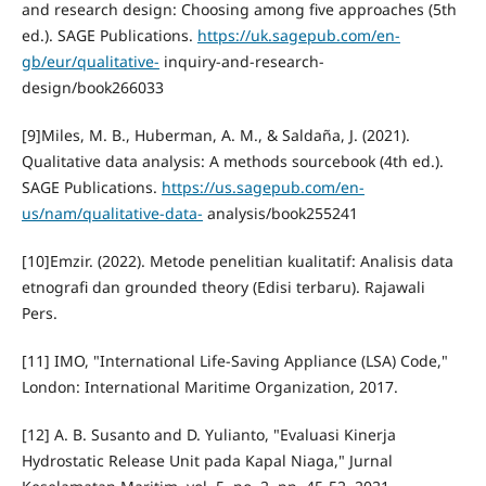
and research design: Choosing among five approaches (5th
ed.). SAGE Publications.
https://uk.sagepub.com/en-
gb/eur/qualitative-
inquiry-and-research-
design/book266033
[9]Miles, M. B., Huberman, A. M., & Saldaña, J. (2021).
Qualitative data analysis: A methods sourcebook (4th ed.).
SAGE Publications.
https://us.sagepub.com/en-
us/nam/qualitative-data-
analysis/book255241
[10]Emzir. (2022). Metode penelitian kualitatif: Analisis data
etnografi dan grounded theory (Edisi terbaru). Rajawali
Pers.
[11] IMO, "International Life-Saving Appliance (LSA) Code,"
London: International Maritime Organization, 2017.
[12] A. B. Susanto and D. Yulianto, "Evaluasi Kinerja
Hydrostatic Release Unit pada Kapal Niaga," Jurnal