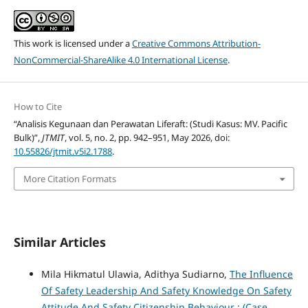
This work is licensed under a
Creative Commons Attribution-
NonCommercial-ShareAlike 4.0 International License
.
How to Cite
“Analisis Kegunaan dan Perawatan Liferaft: (Studi Kasus: MV. Pacific
Bulk)”,
JTMIT
, vol. 5, no. 2, pp. 942–951, May 2026, doi:
10.55826/jtmit.v5i2.1788
.
More Citation Formats
Similar Articles
Mila Hikmatul Ulawia, Adithya Sudiarno,
The Influence
Of Safety Leadership And Safety Knowledge On Safety
Attitude And Safety Citizenship Behaviour : (Case