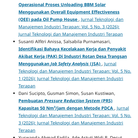
Operasional Proses Unloading BBM Solar
Menggunakan Overall Equipment Effectiveness
(OEE) pada Oil Pump House
,
Jurnal Teknologi dan
Manajemen Industri Terapan: Vol. 5 No. 3 (2026):
Jurnal Teknologi dan Manajemen Industri Terapan
Susanti Alfitri Anissa, Salsabila Purnamasari,
Identifikasi Bahaya Kecelakaan Kerja dan Penyakit
Akibat Kerja (PAK) Di Industri Rotan Desa Trangsan
Menggunakan
Job Safety Analysis
(JSA)
,
Jurnal
Teknologi dan Manajemen Industri Terapan: Vol. 5 No.
1 (2026): Jurnal Teknologi dan Manajemen Industri
Terapan
Dani Sucipto, Gusman Simon, Susan Kustiwan,
Pembuatan
Pressure Reduction System
(PRS)
Kapasitas 50 Nm³/jam dengan Metode PDCA
,
Jurnal
Teknologi dan Manajemen Industri Terapan: Vol. 5 No.
3 (2026): Jurnal Teknologi dan Manajemen Industri
Terapan
Yuswanda Ahmad Fadila, Ade Astuti Widi R, Decut