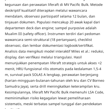
kegunaan dan perawatan liferaft di MV Pacific Bulk. Metode
deskriptif kualitatif diterapkan melalui wawancara
mendalam, observasi partisipatif selama 12 bulan, dan
tinjauan dokumen. Populasi mencakup 20 awak kapal dari
departemen deck dan engine; sampel purposive adalah
Mualim III (safety officer).​ Instrumen terdiri dari pedoman
wawancara semi-struktural (18 pertanyaan), checklist
observasi, dan lembar dokumentasi logbook/sertifikat.
Analisis data mengikuti model interaktif Miles et al.: reduksi,
display, dan verifikasi melalui triangulasi. Hasil
menunjukkan penempatan liferaft strategis untuk akses <2
menit, HRU fungsional rilis otomatis pada kedalaman 1,5-4
m, survival pack SOLAS A lengkap, perawatan berjenjang
(harian-mingguan-bulanan-tahunan oleh kru dan CV Borneo
Samudra Jaya), serta drill meningkatkan keterampilan kru.
Kesimpulannya, liferaft MV Pacific Bulk memenuhi LSA Code,
meminimalkan risiko kegagalan lewat pemeliharaan
sistematis, meski terbatas sampel tunggal dan pendekatan