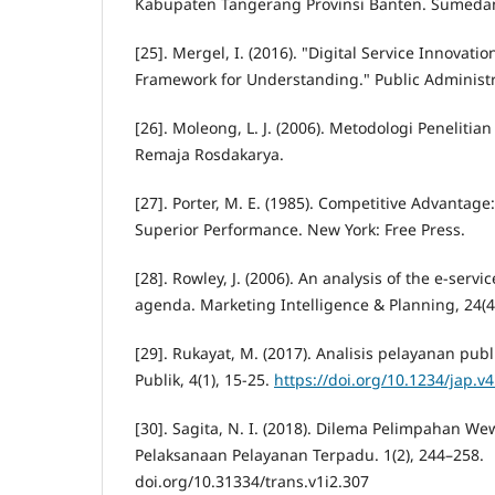
Kabupaten Tangerang Provinsi Banten. Sumeda
[25]. Mergel, I. (2016). "Digital Service Innovat
Framework for Understanding." Public Administra
[26]. Moleong, L. J. (2006). Metodologi Penelitian
Remaja Rosdakarya.
[27]. Porter, M. E. (1985). Competitive Advantag
Superior Performance. New York: Free Press.
[28]. Rowley, J. (2006). An analysis of the e-servi
agenda. Marketing Intelligence & Planning, 24(4
[29]. Rukayat, M. (2017). Analisis pelayanan publ
Publik, 4(1), 15-25.
https://doi.org/10.1234/jap.v
[30]. Sagita, N. I. (2018). Dilema Pelimpahan 
Pelaksanaan Pelayanan Terpadu. 1(2), 244–258.
doi.org/10.31334/trans.v1i2.307