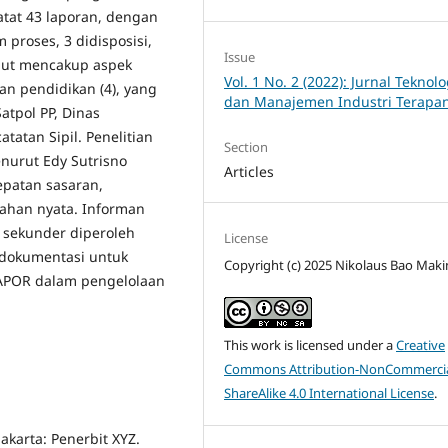
tat 43 laporan, dengan
m proses, 3 didisposisi,
Issue
ebut mencakup aspek
Vol. 1 No. 2 (2022): Jurnal Teknolo
 dan pendidikan (4), yang
dan Manajemen Industri Terapa
atpol PP, Dinas
atan Sipil. Penelitian
Section
nurut Edy Sutrisno
Articles
epatan sasaran,
bahan nyata. Informan
n sekunder diperoleh
License
 dokumentasi untuk
Copyright (c) 2025 Nikolaus Bao Mak
LAPOR dalam pengelolaan
This work is licensed under a
Creative
Commons Attribution-NonCommercia
ShareAlike 4.0 International License
.
akarta: Penerbit XYZ.