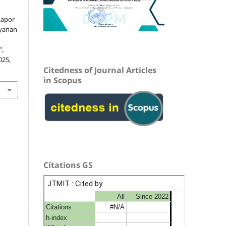
Lapor
ayanan
”,
025,
Citedness of Journal Articles
in Scopus
Citations GS