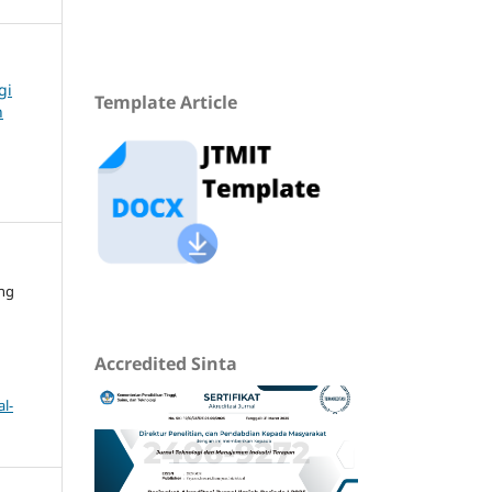
gi
Template Article
n
ing
Accredited Sinta
l-