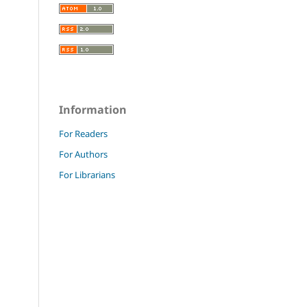
Information
For Readers
For Authors
For Librarians