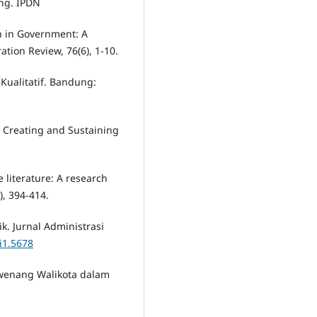
ng. IPDN
ion in Government: A
tion Review, 76(6), 1-10.
 Kualitatif. Bandung:
e: Creating and Sustaining
ce literature: A research
), 394-414.
ik. Jurnal Administrasi
4i1.5678
Wewenang Walikota dalam