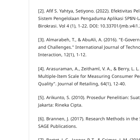
[2]. Afif S. Yahtya, Setiyono. (2022). Efektivitas 
Sistem Pengelolaan Pengaduma Aplikasi SP$N-La
Birokrasi. Vol 4 (1), 1-22. DOI: 10.33701/jmb.v4i1
[3]. Almarabeh, T., & AbuAli, A. (2016). "E-Govern
and Challenges." International Journal of Tech
Interaction, 12(1), 1-12.
[4]. Arasuraman, A., Zeithaml, V. A., & Berry, L. 
Multiple-Item Scale for Measuring Consumer Per
Quality". Journal of Retailing, 64(1), 12-40.
[5]. Arikunto, S. (2010). Prosedur Penelitian: Su
Jakarta: Rineka Cipta.
[6]. Brannen, J. (2017). Research Methods in the
SAGE Publications.
[7]. Bertot, J. C., Jaeger, P. T., & Grimes, J. M. (20