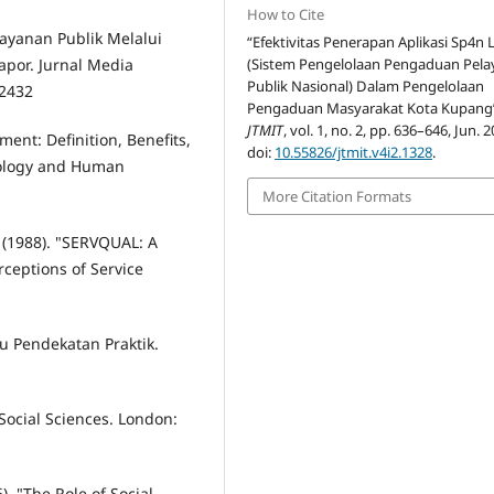
How to Cite
Pelayanan Publik Melalui
“Efektivitas Penerapan Aplikasi Sp4n 
(Sistem Pengelolaan Pengaduan Pel
por. Jurnal Media
Publik Nasional) Dalam Pengelolaan
.2432
Pengaduan Masyarakat Kota Kupang
JTMIT
, vol. 1, no. 2, pp. 636–646, Jun. 2
ment: Definition, Benefits,
doi:
10.55826/jtmit.v4i2.1328
.
nology and Human
More Citation Formats
L. (1988). "SERVQUAL: A
ceptions of Service
atu Pendekatan Praktik.
 Social Sciences. London:
16). "The Role of Social