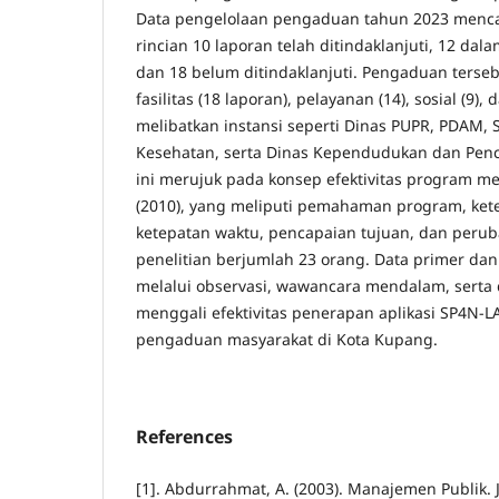
Data pengelolaan pengaduan tahun 2023 menca
rincian 10 laporan telah ditindaklanjuti, 12 dala
dan 18 belum ditindaklanjuti. Pengaduan ters
fasilitas (18 laporan), pelayanan (14), sosial (9),
melibatkan instansi seperti Dinas PUPR, PDAM, S
Kesehatan, serta Dinas Kependudukan dan Pencat
ini merujuk pada konsep efektivitas program me
(2010), yang meliputi pemahaman program, ket
ketepatan waktu, pencapaian tujuan, dan peru
penelitian berjumlah 23 orang. Data primer da
melalui observasi, wawancara mendalam, serta
menggali efektivitas penerapan aplikasi SP4N-
pengaduan masyarakat di Kota Kupang.
References
[1]. Abdurrahmat, A. (2003). Manajemen Publik. J