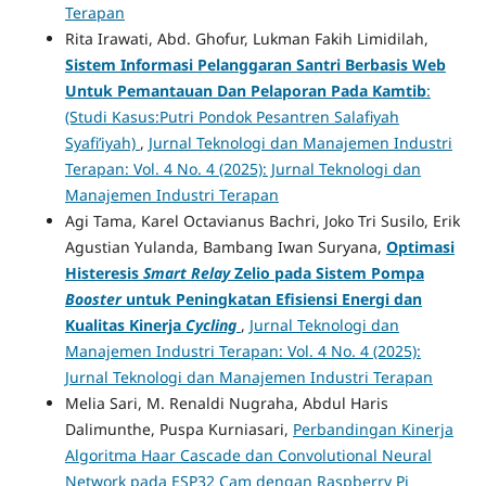
Terapan
Rita Irawati, Abd. Ghofur, Lukman Fakih Limidilah,
Sistem Informasi Pelanggaran Santri Berbasis Web
Untuk Pemantauan Dan Pelaporan Pada Kamtib
:
(Studi Kasus:Putri Pondok Pesantren Salafiyah
Syafi’iyah)
,
Jurnal Teknologi dan Manajemen Industri
Terapan: Vol. 4 No. 4 (2025): Jurnal Teknologi dan
Manajemen Industri Terapan
Agi Tama, Karel Octavianus Bachri, Joko Tri Susilo, Erik
Agustian Yulanda, Bambang Iwan Suryana,
Optimasi
Histeresis
Smart Relay
Zelio pada Sistem Pompa
Booster
untuk Peningkatan Efisiensi Energi dan
Kualitas Kinerja
Cycling
,
Jurnal Teknologi dan
Manajemen Industri Terapan: Vol. 4 No. 4 (2025):
Jurnal Teknologi dan Manajemen Industri Terapan
Melia Sari, M. Renaldi Nugraha, Abdul Haris
Dalimunthe, Puspa Kurniasari,
Perbandingan Kinerja
Algoritma Haar Cascade dan Convolutional Neural
Network pada ESP32 Cam dengan Raspberry Pi