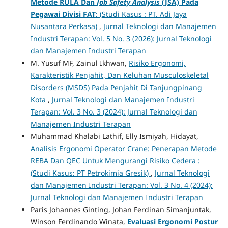
Metode RULA Dan
Job Safety Analysis
(JSA) Pada
Pegawai Divisi FAT
: (Studi Kasus : PT. Adi Jaya
Nusantara Perkasa)
,
Jurnal Teknologi dan Manajemen
Industri Terapan: Vol. 5 No. 3 (2026): Jurnal Teknologi
dan Manajemen Industri Terapan
M. Yusuf MF, Zainul Ikhwan,
Risiko Ergonomi,
Karakteristik Penjahit, Dan Keluhan Musculoskeletal
Disorders (MSDS) Pada Penjahit Di Tanjungpinang
Kota
,
Jurnal Teknologi dan Manajemen Industri
Terapan: Vol. 3 No. 3 (2024): Jurnal Teknologi dan
Manajemen Industri Terapan
Muhammad Khalabi Lathif, Elly Ismiyah, Hidayat,
Analisis Ergonomi Operator Crane: Penerapan Metode
REBA Dan QEC Untuk Mengurangi Risiko Cedera :
(Studi Kasus: PT Petrokimia Gresik)
,
Jurnal Teknologi
dan Manajemen Industri Terapan: Vol. 3 No. 4 (2024):
Jurnal Teknologi dan Manajemen Industri Terapan
Paris Johannes Ginting, Johan Ferdinan Simanjuntak,
Winson Ferdinando Winata,
Evaluasi Ergonomi Postur