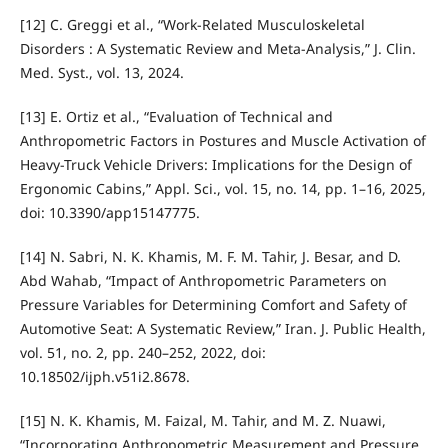
[12] C. Greggi et al., “Work-Related Musculoskeletal
Disorders : A Systematic Review and Meta-Analysis,” J. Clin.
Med. Syst., vol. 13, 2024.
[13] E. Ortiz et al., “Evaluation of Technical and
Anthropometric Factors in Postures and Muscle Activation of
Heavy-Truck Vehicle Drivers: Implications for the Design of
Ergonomic Cabins,” Appl. Sci., vol. 15, no. 14, pp. 1–16, 2025,
doi: 10.3390/app15147775.
[14] N. Sabri, N. K. Khamis, M. F. M. Tahir, J. Besar, and D.
Abd Wahab, “Impact of Anthropometric Parameters on
Pressure Variables for Determining Comfort and Safety of
Automotive Seat: A Systematic Review,” Iran. J. Public Health,
vol. 51, no. 2, pp. 240–252, 2022, doi:
10.18502/ijph.v51i2.8678.
[15] N. K. Khamis, M. Faizal, M. Tahir, and M. Z. Nuawi,
“Incorporating Anthropometric Measurement and Pressure