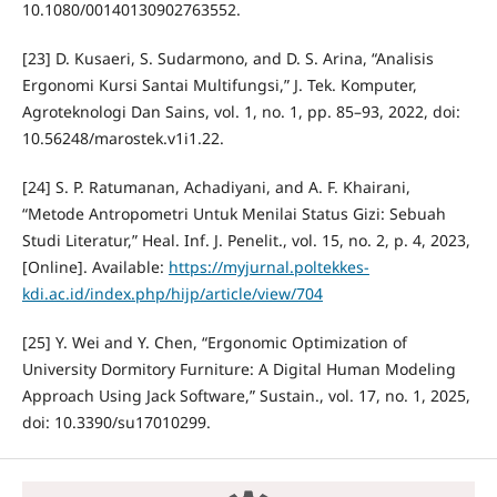
10.1080/00140130902763552.
[23] D. Kusaeri, S. Sudarmono, and D. S. Arina, “Analisis
Ergonomi Kursi Santai Multifungsi,” J. Tek. Komputer,
Agroteknologi Dan Sains, vol. 1, no. 1, pp. 85–93, 2022, doi:
10.56248/marostek.v1i1.22.
[24] S. P. Ratumanan, Achadiyani, and A. F. Khairani,
“Metode Antropometri Untuk Menilai Status Gizi: Sebuah
Studi Literatur,” Heal. Inf. J. Penelit., vol. 15, no. 2, p. 4, 2023,
[Online]. Available:
https://myjurnal.poltekkes-
kdi.ac.id/index.php/hijp/article/view/704
[25] Y. Wei and Y. Chen, “Ergonomic Optimization of
University Dormitory Furniture: A Digital Human Modeling
Approach Using Jack Software,” Sustain., vol. 17, no. 1, 2025,
doi: 10.3390/su17010299.