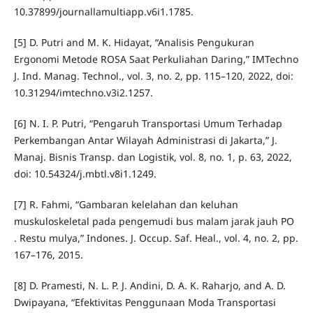
10.37899/journallamultiapp.v6i1.1785.
[5] D. Putri and M. K. Hidayat, “Analisis Pengukuran
Ergonomi Metode ROSA Saat Perkuliahan Daring,” IMTechno
J. Ind. Manag. Technol., vol. 3, no. 2, pp. 115–120, 2022, doi:
10.31294/imtechno.v3i2.1257.
[6] N. I. P. Putri, “Pengaruh Transportasi Umum Terhadap
Perkembangan Antar Wilayah Administrasi di Jakarta,” J.
Manaj. Bisnis Transp. dan Logistik, vol. 8, no. 1, p. 63, 2022,
doi: 10.54324/j.mbtl.v8i1.1249.
[7] R. Fahmi, “Gambaran kelelahan dan keluhan
muskuloskeletal pada pengemudi bus malam jarak jauh PO
. Restu mulya,” Indones. J. Occup. Saf. Heal., vol. 4, no. 2, pp.
167–176, 2015.
[8] D. Pramesti, N. L. P. J. Andini, D. A. K. Raharjo, and A. D.
Dwipayana, “Efektivitas Penggunaan Moda Transportasi