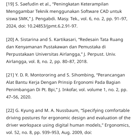
[19] S. Saefudin et al., “Peningkatan Keterampilan
Menggambar Teknik menggunakan Software CAD untuk
siswa SMK,” J. Pengabdi. Masy. Tek., vol. 6, no. 2, pp. 91–97,
2024, doi: 10.24853/jpmt.6.2.91-97.
[20] A. Sistarina and S. Kartikasari, “Redesain Tata Ruang
dan Kenyamanan Pustakawan dan Pemustaka di
Perpustakaan Universitas Airlangga,” J. Perpust. Univ.
Airlangga, vol. 8, no. 2, pp. 80–87, 2018.
[21] Y. D. R. Montororing and S. Sihombing, “Perancangan
Alat Bantu Kerja Dengan Prinsip Ergonomi Pada Bagian
Penimbangan Di Pt. Bpi,” J. Inkofar, vol. volume 1, no. 2, pp.
47–56, 2020.
[22] G. Kyung and M. A. Nussbaum, “Specifying comfortable
driving postures for ergonomic design and evaluation of the
driver workspace using digital human models,” Ergonomics,
vol. 52, no. 8, pp. 939–953, Aug. 2009, doi: