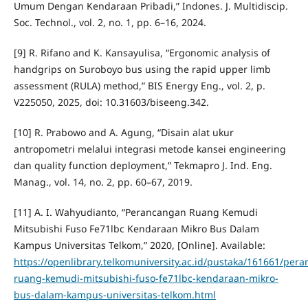
Umum Dengan Kendaraan Pribadi,” Indones. J. Multidiscip.
Soc. Technol., vol. 2, no. 1, pp. 6–16, 2024.
[9] R. Rifano and K. Kansayulisa, “Ergonomic analysis of
handgrips on Suroboyo bus using the rapid upper limb
assessment (RULA) method,” BIS Energy Eng., vol. 2, p.
V225050, 2025, doi: 10.31603/biseeng.342.
[10] R. Prabowo and A. Agung, “Disain alat ukur
antropometri melalui integrasi metode kansei engineering
dan quality function deployment,” Tekmapro J. Ind. Eng.
Manag., vol. 14, no. 2, pp. 60–67, 2019.
[11] A. I. Wahyudianto, “Perancangan Ruang Kemudi
Mitsubishi Fuso Fe71lbc Kendaraan Mikro Bus Dalam
Kampus Universitas Telkom,” 2020, [Online]. Available:
https://openlibrary.telkomuniversity.ac.id/pustaka/161661/per
ruang-kemudi-mitsubishi-fuso-fe71lbc-kendaraan-mikro-
bus-dalam-kampus-universitas-telkom.html