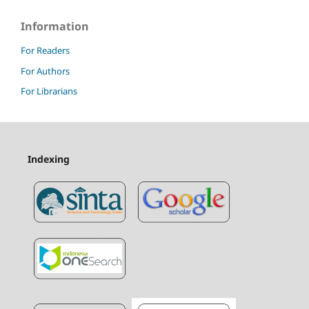
Information
For Readers
For Authors
For Librarians
Indexing