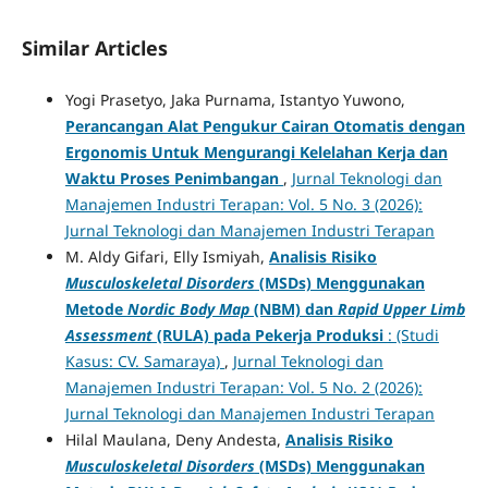
Similar Articles
Yogi Prasetyo, Jaka Purnama, Istantyo Yuwono,
Perancangan Alat Pengukur Cairan Otomatis dengan
Ergonomis Untuk Mengurangi Kelelahan Kerja dan
Waktu Proses Penimbangan
,
Jurnal Teknologi dan
Manajemen Industri Terapan: Vol. 5 No. 3 (2026):
Jurnal Teknologi dan Manajemen Industri Terapan
M. Aldy Gifari, Elly Ismiyah,
Analisis Risiko
Musculoskeletal Disorders
(MSDs) Menggunakan
Metode
Nordic Body Map
(NBM) dan
Rapid Upper Limb
Assessment
(RULA) pada Pekerja Produksi
: (Studi
Kasus: CV. Samaraya)
,
Jurnal Teknologi dan
Manajemen Industri Terapan: Vol. 5 No. 2 (2026):
Jurnal Teknologi dan Manajemen Industri Terapan
Hilal Maulana, Deny Andesta,
Analisis Risiko
Musculoskeletal Disorders
(MSDs) Menggunakan