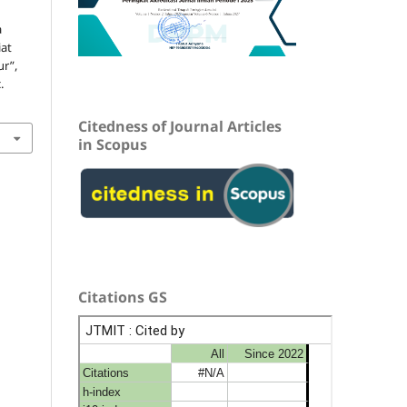
a
iat
r”,
.
Citedness of Journal Articles
in Scopus
Citations GS