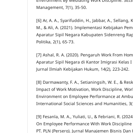
Environment By Mediating Work Discipline. SEIS
Management, 7(1), 35-50.
[6] Ar, A. A., Syarifuddin, H., Jabbar, A., Sellang,
M., & Ali, A. (2021). Implementasi Kebijakan Pe
Aparatur Sipil Negara Kabupaten Sidenreng Rapp
Politika, 2(1), 65-73.
[7] Ashal, R. A. (2020). Pengaruh Work From Ho
Aparatur Sipil Negara di Kantor Imigrasi Kelas 
Jurnal Ilmiah Kebijakan Hukum, 14(2), 223-242.
[8] Darmawanty, F. A., Setianingsih, W. E., & Reski
Impact of Work Motivation, Work Discipline, Wo
Environment on Employee Performance at Ambulu
International Social Sciences and Humanities, 3(1
[9] Fesanla, M. A., Yuliati, U., & Febriani, R. (202
On Employee Performance With Work Discipline 
PT. PLN (Persero). Jurnal Manajemen Bisnis Dan 