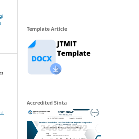
gi
n
Template Article
os
Accredited Sinta
l-