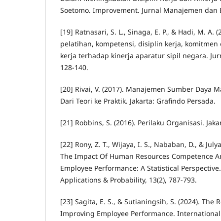
Soetomo. Improvement. Jurnal Manajemen dan Bis
[19] Ratnasari, S. L., Sinaga, E. P., & Hadi, M. A.
pelatihan, kompetensi, disiplin kerja, komitmen 
kerja terhadap kinerja aparatur sipil negara. Jurna
128-140.
[20] Rivai, V. (2017). Manajemen Sumber Daya 
Dari Teori ke Praktik. Jakarta: Grafindo Persada.
[21] Robbins, S. (2016). Perilaku Organisasi. Jak
[22] Rony, Z. T., Wijaya, I. S., Nababan, D., & July
The Impact Of Human Resources Competence A
Employee Performance: A Statistical Perspective. 
Applications & Probability, 13(2), 787-793.
[23] Sagita, E. S., & Sutianingsih, S. (2024). The
Improving Employee Performance. International