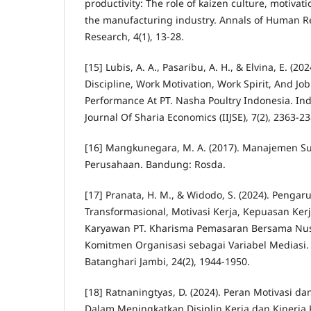
productivity: The role of kaizen culture, motivati
the manufacturing industry. Annals of Human
Research, 4(1), 13-28.
[15] Lubis, A. A., Pasaribu, A. H., & Elvina, E. (2
Discipline, Work Motivation, Work Spirit, And J
Performance At PT. Nasha Poultry Indonesia. Ind
Journal Of Sharia Economics (IIJSE), 7(2), 2363-23
[16] Mangkunegara, M. A. (2017). Manajemen 
Perusahaan. Bandung: Rosda.
[17] Pranata, H. M., & Widodo, S. (2024). Peng
Transformasional, Motivasi Kerja, Kepuasan Ker
Karyawan PT. Kharisma Pemasaran Bersama Nu
Komitmen Organisasi sebagai Variabel Mediasi. 
Batanghari Jambi, 24(2), 1944-1950.
[18] Ratnaningtyas, D. (2024). Peran Motivasi d
Dalam Meningkatkan Disiplin Kerja dan Kinerja