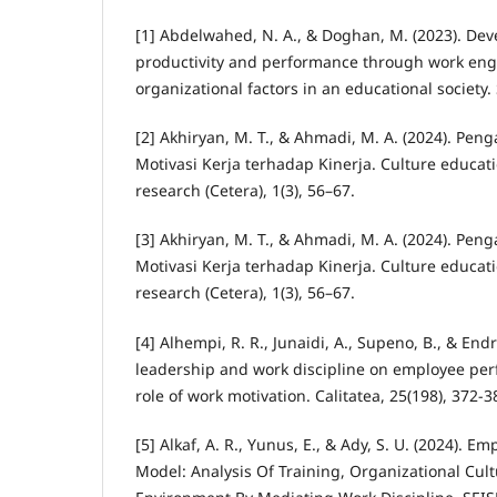
[1] Abdelwahed, N. A., & Doghan, M. (2023). De
productivity and performance through work e
organizational factors in an educational society. S
[2] Akhiryan, M. T., & Ahmadi, M. A. (2024). Pe
Motivasi Kerja terhadap Kinerja. Culture educat
research (Cetera), 1(3), 56–67.
[3] Akhiryan, M. T., & Ahmadi, M. A. (2024). Pe
Motivasi Kerja terhadap Kinerja. Culture educat
research (Cetera), 1(3), 56–67.
[4] Alhempi, R. R., Junaidi, A., Supeno, B., & Endri
leadership and work discipline on employee pe
role of work motivation. Calitatea, 25(198), 372-3
[5] Alkaf, A. R., Yunus, E., & Ady, S. U. (2024). 
Model: Analysis Of Training, Organizational Cul