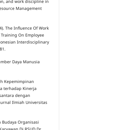
on, and work discipline in
 Resource Management
024). The Influence Of Work
ob Training On Employee
onesian Interdisciplinary
81.
Sumber Daya Manusia
aruh Kepemimpinan
ja terhadap Kinerja
santara dengan
urnal Ilmiah Universitas
an Budaya Organisasi
 Karyawan Di RSUD Dr.