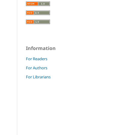
Information
For Readers
For Authors
For Librarians