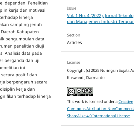
el dependen. Penelitian
Issue
lin kerja dan motivasi
Vol. 1 No. 4 (2022): Jurnal Teknolo
 terhadap kinerja
dan Manajemen Industri Terapa
akan sampling jenuh
t Daerah Kabupaten
Section
nik pengumpulan data
Articles
umen penelitian diuji
tas. Analisis data pada
ier berganda dan uji
License
enelitian ini
Copyright (c) 2025 Nuringsih Sujati, A
secara positif dan
Kuswandi, Darmanto
erja berpengaruh secara
disiplin kerja dan
ignifikan terhadap kinerja
This work is licensed under a
Creative
Commons Attribution-NonCommercia
ShareAlike 4.0 International License
.