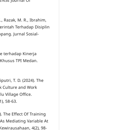
ENSE Journal Of
 K., Razak, M. R., Ibrahim,
merintah Terhadap Disiplin
ang. Jurnal Sosial-
me terhadap Kinerja
I Khusus TPI Medan.
putri, T. D. (2024). The
rk Culture and Work
 Village Office.
), 58-63.
4). The Effect Of Training
As Mediating Variable At
Kewirausahaan, 4(2), 98-