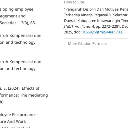
How to Cite
veloping employee
“Pengaruh Disiplin Dan Motivasi Kerj
Terhadap Kinerja Pegawai Di Sekretar
ngagement and
Daerah Kabupaten Kotawaringin Timu
ocieties, 13(3), 65.
JTMIT
, vol. 1, no. 4, pp. 2272–2281, Dec
2025, doi:
10.55826/jtmit.v4i4.1700
.
ngaruh Kompensasi dan
ion and technology
More Citation Formats
ngaruh Kompensasi dan
ion and technology
, E. (2024). Effects of
rformance: The mediating
80.
Employee Performance
ture And Work