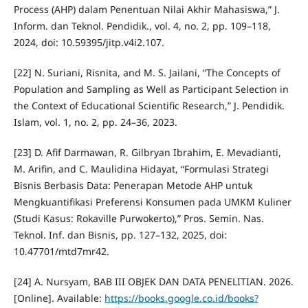
Process (AHP) dalam Penentuan Nilai Akhir Mahasiswa,” J.
Inform. dan Teknol. Pendidik., vol. 4, no. 2, pp. 109–118,
2024, doi: 10.59395/jitp.v4i2.107.
[22] N. Suriani, Risnita, and M. S. Jailani, “The Concepts of
Population and Sampling as Well as Participant Selection in
the Context of Educational Scientific Research,” J. Pendidik.
Islam, vol. 1, no. 2, pp. 24–36, 2023.
[23] D. Afif Darmawan, R. Gilbryan Ibrahim, E. Mevadianti,
M. Arifin, and C. Maulidina Hidayat, “Formulasi Strategi
Bisnis Berbasis Data: Penerapan Metode AHP untuk
Mengkuantifikasi Preferensi Konsumen pada UMKM Kuliner
(Studi Kasus: Rokaville Purwokerto),” Pros. Semin. Nas.
Teknol. Inf. dan Bisnis, pp. 127–132, 2025, doi:
10.47701/mtd7mr42.
[24] A. Nursyam, BAB III OBJEK DAN DATA PENELITIAN. 2026.
[Online]. Available:
https://books.google.co.id/books?