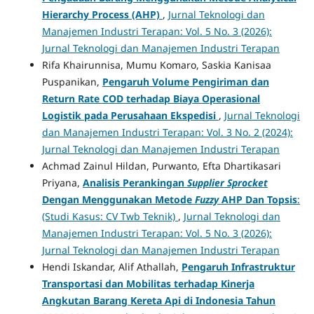
Hierarchy Process (AHP)
,
Jurnal Teknologi dan
Manajemen Industri Terapan: Vol. 5 No. 3 (2026):
Jurnal Teknologi dan Manajemen Industri Terapan
Rifa Khairunnisa, Mumu Komaro, Saskia Kanisaa
Puspanikan,
Pengaruh Volume Pengiriman dan
Return Rate COD terhadap Biaya Operasional
Logistik pada Perusahaan Ekspedisi
,
Jurnal Teknologi
dan Manajemen Industri Terapan: Vol. 3 No. 2 (2024):
Jurnal Teknologi dan Manajemen Industri Terapan
Achmad Zainul Hildan, Purwanto, Efta Dhartikasari
Priyana,
Analisis Perankingan
Supplier Sprocket
Dengan Menggunakan Metode
Fuzzy
AHP Dan Topsis
:
(Studi Kasus: CV Twb Teknik)
,
Jurnal Teknologi dan
Manajemen Industri Terapan: Vol. 5 No. 3 (2026):
Jurnal Teknologi dan Manajemen Industri Terapan
Hendi Iskandar, Alif Athallah,
Pengaruh Infrastruktur
Transportasi dan Mobilitas terhadap Kinerja
Angkutan Barang Kereta Api di Indonesia Tahun