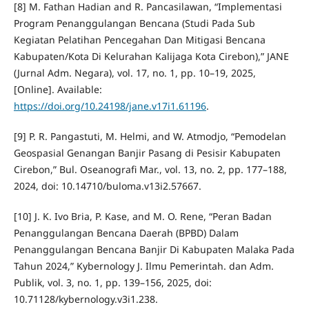
[8] M. Fathan Hadian and R. Pancasilawan, “Implementasi
Program Penanggulangan Bencana (Studi Pada Sub
Kegiatan Pelatihan Pencegahan Dan Mitigasi Bencana
Kabupaten/Kota Di Kelurahan Kalijaga Kota Cirebon),” JANE
(Jurnal Adm. Negara), vol. 17, no. 1, pp. 10–19, 2025,
[Online]. Available:
https://doi.org/10.24198/jane.v17i1.61196
.
[9] P. R. Pangastuti, M. Helmi, and W. Atmodjo, “Pemodelan
Geospasial Genangan Banjir Pasang di Pesisir Kabupaten
Cirebon,” Bul. Oseanografi Mar., vol. 13, no. 2, pp. 177–188,
2024, doi: 10.14710/buloma.v13i2.57667.
[10] J. K. Ivo Bria, P. Kase, and M. O. Rene, “Peran Badan
Penanggulangan Bencana Daerah (BPBD) Dalam
Penanggulangan Bencana Banjir Di Kabupaten Malaka Pada
Tahun 2024,” Kybernology J. Ilmu Pemerintah. dan Adm.
Publik, vol. 3, no. 1, pp. 139–156, 2025, doi:
10.71128/kybernology.v3i1.238.