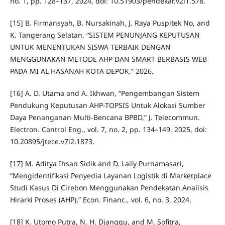
no. 1, pp. 128–137, 2024, doi: 10.51903/pendekar.v2i1.578.
[15] B. Firmansyah, B. Nursakinah, J. Raya Puspitek No, and
K. Tangerang Selatan, “SISTEM PENUNJANG KEPUTUSAN
UNTUK MENENTUKAN SISWA TERBAIK DENGAN
MENGGUNAKAN METODE AHP DAN SMART BERBASIS WEB
PADA MI AL HASANAH KOTA DEPOK,” 2026.
[16] A. D. Utama and A. Ikhwan, “Pengembangan Sistem
Pendukung Keputusan AHP-TOPSIS Untuk Alokasi Sumber
Daya Penanganan Multi-Bencana BPBD,” J. Telecommun.
Electron. Control Eng., vol. 7, no. 2, pp. 134–149, 2025, doi:
10.20895/jtece.v7i2.1873.
[17] M. Aditya Ihsan Sidik and D. Laily Purnamasari,
“Mengidentifikasi Penyedia Layanan Logistik di Marketplace
Studi Kasus Di Cirebon Menggunakan Pendekatan Analisis
Hirarki Proses (AHP),” Econ. Financ., vol. 6, no. 3, 2024.
[18] K. Utomo Putra, N. H. Djanggu, and M. Sofitra,