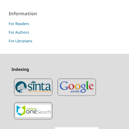
Information
For Readers
For Authors
For Librarians
Indexing