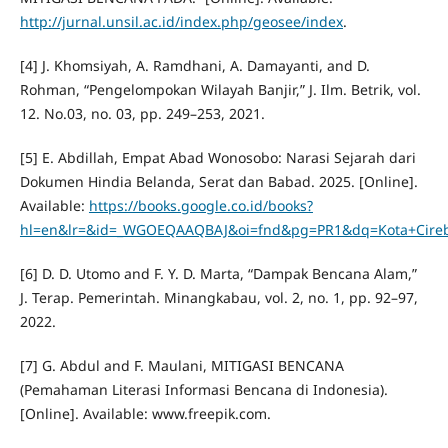
http://jurnal.unsil.ac.id/index.php/geosee/index
.
[4] J. Khomsiyah, A. Ramdhani, A. Damayanti, and D.
Rohman, “Pengelompokan Wilayah Banjir,” J. Ilm. Betrik, vol.
12. No.03, no. 03, pp. 249–253, 2021.
[5] E. Abdillah, Empat Abad Wonosobo: Narasi Sejarah dari
Dokumen Hindia Belanda, Serat dan Babad. 2025. [Online].
Available:
https://books.google.co.id/books?
hl=en&lr=&id=_WGOEQAAQBAJ&oi=fnd&pg=PR1&dq=Kota+Cirebon
[6] D. D. Utomo and F. Y. D. Marta, “Dampak Bencana Alam,”
J. Terap. Pemerintah. Minangkabau, vol. 2, no. 1, pp. 92–97,
2022.
[7] G. Abdul and F. Maulani, MITIGASI BENCANA
(Pemahaman Literasi Informasi Bencana di Indonesia).
[Online]. Available: www.freepik.com.