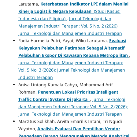
Larutama,
Keterbatasan Indikator LPI dalam Menilai
Kinerja Logistik Negara Kepulauan
: (Studi Kasus:
Indonesia dan Filipina)
,
Jurnal Teknologi dan
Manajemen Industri Terapan: Vol. 5 No. 2 (2026):
Jurnal Teknologi dan Manajemen Industri Terapan
Fadia Harmelia Putri, Yayat, Wiku Larutama,
Evaluasi
Kelayakan Pelabuhan Patimban Sebagai Alternatif
Pelabuhan Ekspor Di Kawasan Rebana Metropolitan
,
Jurnal Teknologi dan Manajemen Industri Terapan:
Vol. 5 No. 3 (2026): Jurnal Teknologi dan Manajemen
Industri Terapan
Anisa Lintang Kumala Cahya, Mohammad Arif
Rohman,
Penentuan Lokasi Prioritas Intelligent
Traffic Control System Di Jakarta
,
Jurnal Teknologi
dan Manajemen Industri Terapan: Vol. 5 No. 2 (2026):
Jurnal Teknologi dan Manajemen Industri Terapan
Mar’atus Solikhah, Arvita Emarilis Intani, Tri Ngudi
Wiyatno,
Analisis Evaluasi Dan Pemilihan Vendor
Pengadaan Barang Menggunakan Metode Analytical