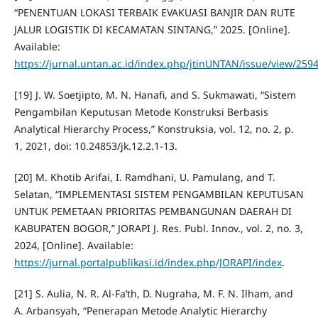
“PENENTUAN LOKASI TERBAIK EVAKUASI BANJIR DAN RUTE
JALUR LOGISTIK DI KECAMATAN SINTANG,” 2025. [Online].
Available:
https://jurnal.untan.ac.id/index.php/jtinUNTAN/issue/view/259
[19] J. W. Soetjipto, M. N. Hanafi, and S. Sukmawati, “Sistem
Pengambilan Keputusan Metode Konstruksi Berbasis
Analytical Hierarchy Process,” Konstruksia, vol. 12, no. 2, p.
1, 2021, doi: 10.24853/jk.12.2.1-13.
[20] M. Khotib Arifai, I. Ramdhani, U. Pamulang, and T.
Selatan, “IMPLEMENTASI SISTEM PENGAMBILAN KEPUTUSAN
UNTUK PEMETAAN PRIORITAS PEMBANGUNAN DAERAH DI
KABUPATEN BOGOR,” JORAPI J. Res. Publ. Innov., vol. 2, no. 3,
2024, [Online]. Available:
https://jurnal.portalpublikasi.id/index.php/JORAPI/index
.
[21] S. Aulia, N. R. Al-Fa’th, D. Nugraha, M. F. N. Ilham, and
A. Arbansyah, “Penerapan Metode Analytic Hierarchy