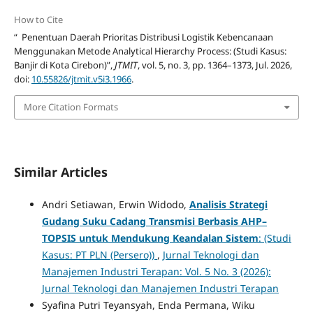
How to Cite
“ Penentuan Daerah Prioritas Distribusi Logistik Kebencanaan
Menggunakan Metode Analytical Hierarchy Process: (Studi Kasus:
Banjir di Kota Cirebon)”,
JTMIT
, vol. 5, no. 3, pp. 1364–1373, Jul. 2026,
doi:
10.55826/jtmit.v5i3.1966
.
More Citation Formats
Similar Articles
Andri Setiawan, Erwin Widodo,
Analisis Strategi
Gudang Suku Cadang Transmisi Berbasis AHP–
TOPSIS untuk Mendukung Keandalan Sistem
: (Studi
Kasus: PT PLN (Persero))
,
Jurnal Teknologi dan
Manajemen Industri Terapan: Vol. 5 No. 3 (2026):
Jurnal Teknologi dan Manajemen Industri Terapan
Syafina Putri Teyansyah, Enda Permana, Wiku