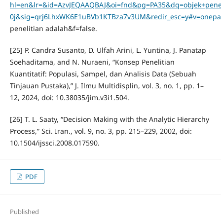
hl=en&lr=&id=AzvJEQAAQBAJ&oi=fnd&pg=PA35&dq=objek+peneli
0j&sig=qrj6LhxWK6E1uBVb1KTBza7v3UM&redir_esc=y#v=onep
penelitian adalah&f=false.
[25] P. Candra Susanto, D. Ulfah Arini, L. Yuntina, J. Panatap
Soehaditama, and N. Nuraeni, “Konsep Penelitian
Kuantitatif: Populasi, Sampel, dan Analisis Data (Sebuah
Tinjauan Pustaka),” J. Ilmu Multidisplin, vol. 3, no. 1, pp. 1–
12, 2024, doi: 10.38035/jim.v3i1.504.
[26] T. L. Saaty, “Decision Making with the Analytic Hierarchy
Process,” Sci. Iran., vol. 9, no. 3, pp. 215–229, 2002, doi:
10.1504/ijssci.2008.017590.
PDF
Published