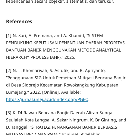
kebencanaan secara objektif, sistematis, dan terukur.
References
[1] N. Sari, A. Premana, and A. Khamid, “SISTEM
PENDUKUNG KEPUTUSAN PENENTUAN DAERAH PRIORITAS
BANTUAN BANJIR MENGGUNAKAN METODE ANALYTICAL
HIERARCHY PROCESS (AHP),” 2025.
[2] N. L. Khomariyah, S. Astutik, and B. Apriyanto,
“Penggunaan SIG Untuk Pemetaan Mitigasi Bencana Banjir
di Desa Sidorejo Kecamatan Rowokangkung Kabupaten
Lumajang,” 2022. [Online]. Available:
https://jurnal.unej.ac.id/index.php/PGEO
.
[3] K. DI Rawan Bencana Banjir Daerah Aliran Sungai
Seulalah Kota Langsa, A. Sekar Ningrum, K. Br Ginting, and
D. Tanggal, “STRATEGI PENANGANAN BANJIR BERBASIS
MITIGASI BENCANA PADA.” [Online]. Available: