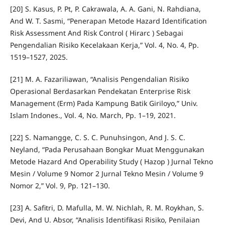
[20] S. Kasus, P. Pt, P. Cakrawala, A. A. Gani, N. Rahdiana,
And W. T. Sasmi, “Penerapan Metode Hazard Identification
Risk Assessment And Risk Control ( Hirarc ) Sebagai
Pengendalian Risiko Kecelakaan Kerja,” Vol. 4, No. 4, Pp.
1519–1527, 2025.
[21] M. A. Fazariliawan, “Analisis Pengendalian Risiko
Operasional Berdasarkan Pendekatan Enterprise Risk
Management (Erm) Pada Kampung Batik Giriloyo,” Univ.
Islam Indones., Vol. 4, No. March, Pp. 1–19, 2021.
[22] S. Namangge, C. S. C. Punuhsingon, And J. S. C.
Neyland, “Pada Perusahaan Bongkar Muat Menggunakan
Metode Hazard And Operability Study ( Hazop ) Jurnal Tekno
Mesin / Volume 9 Nomor 2 Jurnal Tekno Mesin / Volume 9
Nomor 2,” Vol. 9, Pp. 121–130.
[23] A. Safitri, D. Mafulla, M. W. Nichlah, R. M. Roykhan, S.
Devi, And U. Absor, “Analisis Identifikasi Risiko, Penilaian