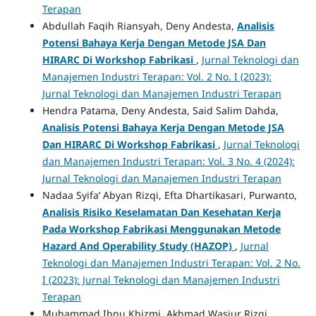
Terapan
Abdullah Faqih Riansyah, Deny Andesta,
Analisis
Potensi Bahaya Kerja Dengan Metode JSA Dan
HIRARC Di Workshop Fabrikasi
,
Jurnal Teknologi dan
Manajemen Industri Terapan: Vol. 2 No. I (2023):
Jurnal Teknologi dan Manajemen Industri Terapan
Hendra Patama, Deny Andesta, Said Salim Dahda,
Analisis Potensi Bahaya Kerja Dengan Metode JSA
Dan HIRARC Di Workshop Fabrikasi
,
Jurnal Teknologi
dan Manajemen Industri Terapan: Vol. 3 No. 4 (2024):
Jurnal Teknologi dan Manajemen Industri Terapan
Nadaa Syifa’ Abyan Rizqi, Efta Dhartikasari, Purwanto,
Analisis Risiko Keselamatan Dan Kesehatan Kerja
Pada Workshop Fabrikasi Menggunakan Metode
Hazard And Operability Study (HAZOP)
,
Jurnal
Teknologi dan Manajemen Industri Terapan: Vol. 2 No.
I (2023): Jurnal Teknologi dan Manajemen Industri
Terapan
Muhammad Ibnu Khizmi, Akhmad Wasiur Rizqi,