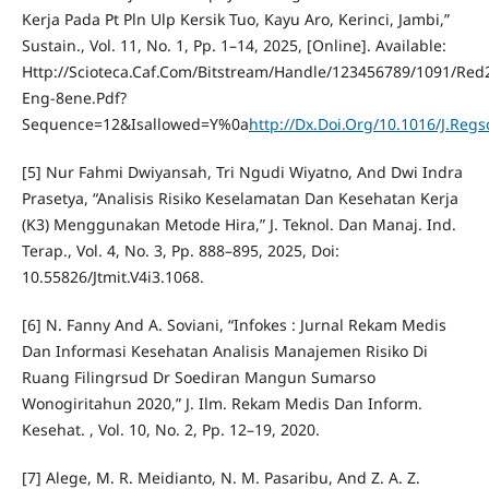
Kerja Pada Pt Pln Ulp Kersik Tuo, Kayu Aro, Kerinci, Jambi,”
Sustain., Vol. 11, No. 1, Pp. 1–14, 2025, [Online]. Available:
Http://Scioteca.Caf.Com/Bitstream/Handle/123456789/1091/Red
Eng-8ene.Pdf?
Sequence=12&Isallowed=Y%0a
http://Dx.Doi.Org/10.1016/J.Re
[5] Nur Fahmi Dwiyansah, Tri Ngudi Wiyatno, And Dwi Indra
Prasetya, “Analisis Risiko Keselamatan Dan Kesehatan Kerja
(K3) Menggunakan Metode Hira,” J. Teknol. Dan Manaj. Ind.
Terap., Vol. 4, No. 3, Pp. 888–895, 2025, Doi:
10.55826/Jtmit.V4i3.1068.
[6] N. Fanny And A. Soviani, “Infokes : Jurnal Rekam Medis
Dan Informasi Kesehatan Analisis Manajemen Risiko Di
Ruang Filingrsud Dr Soediran Mangun Sumarso
Wonogiritahun 2020,” J. Ilm. Rekam Medis Dan Inform.
Kesehat. , Vol. 10, No. 2, Pp. 12–19, 2020.
[7] Alege, M. R. Meidianto, N. M. Pasaribu, And Z. A. Z.