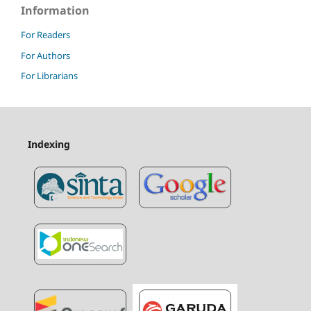
Information
For Readers
For Authors
For Librarians
Indexing