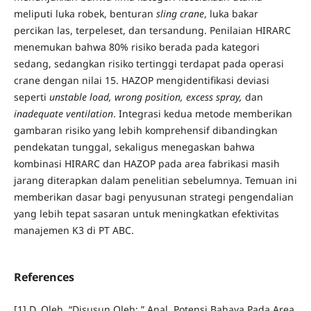
meliputi luka robek, benturan
sling crane
, luka bakar
percikan las, terpeleset, dan tersandung. Penilaian HIRARC
menemukan bahwa 80% risiko berada pada kategori
sedang, sedangkan risiko tertinggi terdapat pada operasi
crane dengan nilai 15. HAZOP mengidentifikasi deviasi
seperti
unstable load, wrong position, excess spray,
dan
inadequate ventilation
. Integrasi kedua metode memberikan
gambaran risiko yang lebih komprehensif dibandingkan
pendekatan tunggal, sekaligus menegaskan bahwa
kombinasi HIRARC dan HAZOP pada area fabrikasi masih
jarang diterapkan dalam penelitian sebelumnya. Temuan ini
memberikan dasar bagi penyusunan strategi pengendalian
yang lebih tepat sasaran untuk meningkatkan efektivitas
manajemen K3 di PT ABC.
References
[1] D. Oleh, “Disusun Oleh:,” Anal. Potensi Bahaya Pada Area