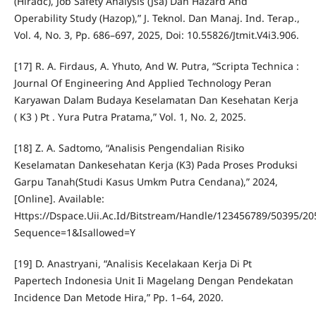
(Hiradc), Job Safety Analysis (Jsa) Dan Hazard And
Operability Study (Hazop),” J. Teknol. Dan Manaj. Ind. Terap.,
Vol. 4, No. 3, Pp. 686–697, 2025, Doi: 10.55826/Jtmit.V4i3.906.
[17] R. A. Firdaus, A. Yhuto, And W. Putra, “Scripta Technica :
Journal Of Engineering And Applied Technology Peran
Karyawan Dalam Budaya Keselamatan Dan Kesehatan Kerja
( K3 ) Pt . Yura Putra Pratama,” Vol. 1, No. 2, 2025.
[18] Z. A. Sadtomo, “Analisis Pengendalian Risiko
Keselamatan Dankesehatan Kerja (K3) Pada Proses Produksi
Garpu Tanah(Studi Kasus Umkm Putra Cendana),” 2024,
[Online]. Available:
Https://Dspace.Uii.Ac.Id/Bitstream/Handle/123456789/50395/20
Sequence=1&Isallowed=Y
[19] D. Anastryani, “Analisis Kecelakaan Kerja Di Pt
Papertech Indonesia Unit Ii Magelang Dengan Pendekatan
Incidence Dan Metode Hira,” Pp. 1–64, 2020.