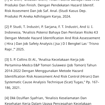
Produksi Dan Finish. Dengan Pendekatan Hazard Identif.
Risk Assesment Dan Job Saf. Anal. (Studi Kasus Dep.
Produksi Pt Aneka Adhilogam Karya, 2024.
[2] P. Studi, T. Industri, P. Sarjana, F. T. Industri, And U. I.
Indonesia, “Analisis Potensi Bahaya Dan Penilaian Risiko K3
Dengan Metode Hazard Identification And Risk Assessement
( Hira ) Dan Job Safety Analysis ( Jsa ) D I Bengkel Las ‘ Trisno
Rapi ,’” 2025.
[3] S. P. Collins Et Al., “Analisa Kecelakaan Kerja Job
Pertamina-Medco E&P Tomori Sulawesi (Job Tomori) Tahun
2014-2022 Dengan Menggunakan Metode Hazard
Identification Risk Assessment And Risk Control (Hirarc) Dan
Systematic Cause Analysis Technique (Scat) Tugas,” Pp. 167–
186, 2021.
[4] Dkk Dzulfian Syafrian, “Analisis Keselamatan Dan
Kesehatan Kerja Dalam Upaya Pencegahan Kecelakaan