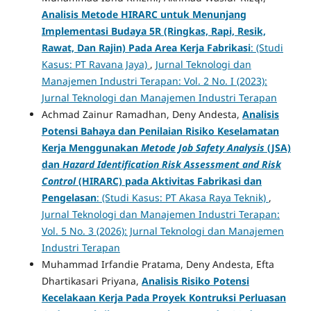
Analisis Metode HIRARC untuk Menunjang
Implementasi Budaya 5R (Ringkas, Rapi, Resik,
Rawat, Dan Rajin) Pada Area Kerja Fabrikasi
: (Studi
Kasus: PT Ravana Jaya)
,
Jurnal Teknologi dan
Manajemen Industri Terapan: Vol. 2 No. I (2023):
Jurnal Teknologi dan Manajemen Industri Terapan
Achmad Zainur Ramadhan, Deny Andesta,
Analisis
Potensi Bahaya dan Penilaian Risiko Keselamatan
Kerja Menggunakan
Metode Job Safety Analysis
(JSA)
dan
Hazard Identification Risk Assessment and Risk
Control
(HIRARC) pada Aktivitas Fabrikasi dan
Pengelasan
: (Studi Kasus: PT Akasa Raya Teknik)
,
Jurnal Teknologi dan Manajemen Industri Terapan:
Vol. 5 No. 3 (2026): Jurnal Teknologi dan Manajemen
Industri Terapan
Muhammad Irfandie Pratama, Deny Andesta, Efta
Dhartikasari Priyana,
Analisis Risiko Potensi
Kecelakaan Kerja Pada Proyek Kontruksi Perluasan