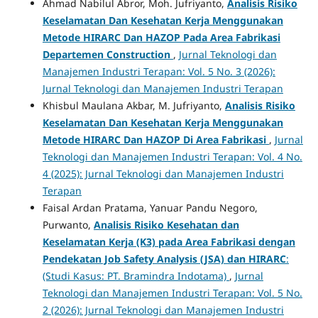
Ahmad Nabilul Abror, Moh. Jufriyanto,
Analisis Risiko
Keselamatan Dan Kesehatan Kerja Menggunakan
Metode HIRARC Dan HAZOP Pada Area Fabrikasi
Departemen Construction
,
Jurnal Teknologi dan
Manajemen Industri Terapan: Vol. 5 No. 3 (2026):
Jurnal Teknologi dan Manajemen Industri Terapan
Khisbul Maulana Akbar, M. Jufriyanto,
Analisis Risiko
Keselamatan Dan Kesehatan Kerja Menggunakan
Metode HIRARC Dan HAZOP Di Area Fabrikasi
,
Jurnal
Teknologi dan Manajemen Industri Terapan: Vol. 4 No.
4 (2025): Jurnal Teknologi dan Manajemen Industri
Terapan
Faisal Ardan Pratama, Yanuar Pandu Negoro,
Purwanto,
Analisis Risiko Kesehatan dan
Keselamatan Kerja (K3) pada Area Fabrikasi dengan
Pendekatan Job Safety Analysis (JSA) dan HIRARC
:
(Studi Kasus: PT. Bramindra Indotama)
,
Jurnal
Teknologi dan Manajemen Industri Terapan: Vol. 5 No.
2 (2026): Jurnal Teknologi dan Manajemen Industri