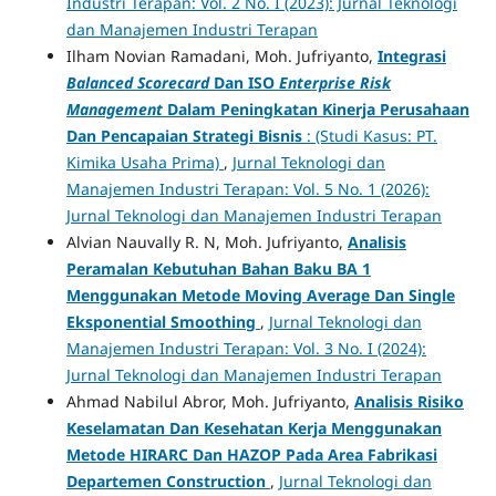
Industri Terapan: Vol. 2 No. I (2023): Jurnal Teknologi
dan Manajemen Industri Terapan
Ilham Novian Ramadani, Moh. Jufriyanto,
Integrasi
Balanced Scorecard
Dan ISO
Enterprise Risk
Management
Dalam Peningkatan Kinerja Perusahaan
Dan Pencapaian Strategi Bisnis
: (Studi Kasus: PT.
Kimika Usaha Prima)
,
Jurnal Teknologi dan
Manajemen Industri Terapan: Vol. 5 No. 1 (2026):
Jurnal Teknologi dan Manajemen Industri Terapan
Alvian Nauvally R. N, Moh. Jufriyanto,
Analisis
Peramalan Kebutuhan Bahan Baku BA 1
Menggunakan Metode Moving Average Dan Single
Eksponential Smoothing
,
Jurnal Teknologi dan
Manajemen Industri Terapan: Vol. 3 No. I (2024):
Jurnal Teknologi dan Manajemen Industri Terapan
Ahmad Nabilul Abror, Moh. Jufriyanto,
Analisis Risiko
Keselamatan Dan Kesehatan Kerja Menggunakan
Metode HIRARC Dan HAZOP Pada Area Fabrikasi
Departemen Construction
,
Jurnal Teknologi dan