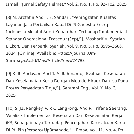
Ismail, “Jurnal Safety Helmet,” Vol. 2, No. 1, Pp. 92–102, 2025.
[8] N. Arofatin And T. E. Sandari, “Peningkatan Kualitas
Layanan Jasa Perbaikan Kapal Di Pt Ganesha Energi
Indonesia Melalui Audit Kepatuhan Terhadap Implementasi
Standar Operasional Prosedur (Sop),” J. Masharif Al-Syariah
J. Ekon. Dan Perbank. Syariah, Vol. 9, No. 5, Pp. 3595–3608,
2024, [Online]. Available: Https://Journal.Um-
Surabaya.Ac.Id/Mas/Article/View/24782
[9] K. R. Andayani And T. A. Rahmanto, “Evaluasi Kesehatan
Dan Keselamatan Kerja Dengan Metode Hiradc Dan Jsa Pada
Proses Penyedotan Tinja,” J. Serambi Eng., Vol. X, No. 3,
2025.
[10] S. J.I. Pangkey, V. P.K. Lengkong, And R. Trifena Saerang,
“Analisis Implementasi Kesehatan Dan Keselamatan Kerja
(K3) Sebagaiupaya Terhadap Pencegahan Kecelakaan Kerja
Di Pt. Pln (Persero) Up3manado,” J. Emba, Vol. 11, No. 4, Pp.