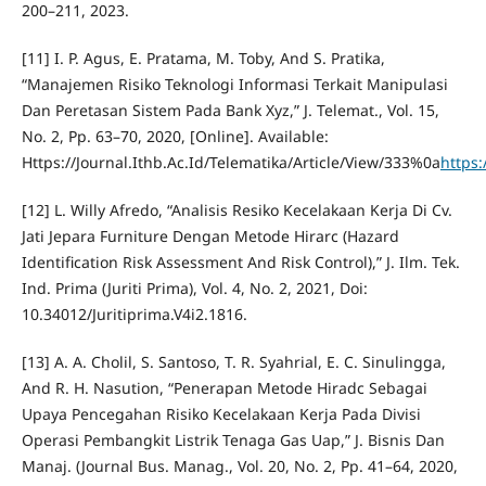
200–211, 2023.
[11] I. P. Agus, E. Pratama, M. Toby, And S. Pratika,
“Manajemen Risiko Teknologi Informasi Terkait Manipulasi
Dan Peretasan Sistem Pada Bank Xyz,” J. Telemat., Vol. 15,
No. 2, Pp. 63–70, 2020, [Online]. Available:
Https://Journal.Ithb.Ac.Id/Telematika/Article/View/333%0a
https:
[12] L. Willy Afredo, “Analisis Resiko Kecelakaan Kerja Di Cv.
Jati Jepara Furniture Dengan Metode Hirarc (Hazard
Identification Risk Assessment And Risk Control),” J. Ilm. Tek.
Ind. Prima (Juriti Prima), Vol. 4, No. 2, 2021, Doi:
10.34012/Juritiprima.V4i2.1816.
[13] A. A. Cholil, S. Santoso, T. R. Syahrial, E. C. Sinulingga,
And R. H. Nasution, “Penerapan Metode Hiradc Sebagai
Upaya Pencegahan Risiko Kecelakaan Kerja Pada Divisi
Operasi Pembangkit Listrik Tenaga Gas Uap,” J. Bisnis Dan
Manaj. (Journal Bus. Manag., Vol. 20, No. 2, Pp. 41–64, 2020,