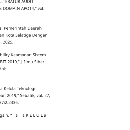
AN LITERATUR AUDIT
 DOMAIN APO14,” vol.
asi Pemerintah Daerah
n Kota Salatiga Dengan
, 2025.
pability Keamanan Sistem
T 2019,” J. Ilmu Siber
doi:
ta Kelola Teknologi
t 2019,” Sebatik, vol. 27,
27i2.2336.
sih, “T a T a K E L O L a