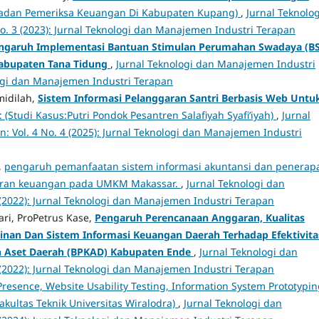
 Badan Pemeriksa Keuangan Di Kabupaten Kupang)
,
Jurnal Teknolog
o. 3 (2023): Jurnal Teknologi dan Manajemen Industri Terapan
ngaruh Implementasi Bantuan Stimulan Perumahan Swadaya (B
Kabupaten Tana Tidung
,
Jurnal Teknologi dan Manajemen Industri
ologi dan Manajemen Industri Terapan
midilah,
Sistem Informasi Pelanggaran Santri Berbasis Web Untu
: (Studi Kasus:Putri Pondok Pesantren Salafiyah Syafi’iyah)
,
Jurnal
 Vol. 4 No. 4 (2025): Jurnal Teknologi dan Manajemen Industri
,
pengaruh pemanfaatan sistem informasi akuntansi dan penerap
aporan keuangan pada UMKM Makassar.
,
Jurnal Teknologi dan
 (2022): Jurnal Teknologi dan Manajemen Industri Terapan
ari, ProPetrus Kase,
Pengaruh Perencanaan Anggaran, Kualitas
nan Dan Sistem Informasi Keuangan Daerah Terhadap Efektivita
n Aset Daerah (BPKAD) Kabupaten Ende
,
Jurnal Teknologi dan
 (2022): Jurnal Teknologi dan Manajemen Industri Terapan
Presence, Website Usability Testing, Information System Prototypin
akultas Teknik Universitas Wiralodra)
,
Jurnal Teknologi dan