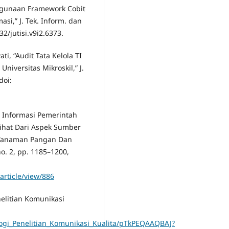
nggunaan Framework Cobit
asi,” J. Tek. Inform. dan
932/jutisi.v9i2.6373.
ti, “Audit Tata Kelola TI
versitas Mikroskil,” J.
doi:
m Informasi Pemerintah
ihat Dari Aspek Sumber
 Tanaman Pangan Dan
no. 2, pp. 1185–1200,
article/view/886
nelitian Komunikasi
logi_Penelitian_Komunikasi_Kualita/pTkPEQAAQBAJ?