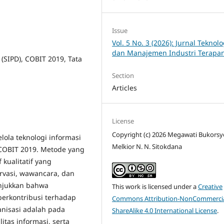
Issue
Vol. 5 No. 3 (2026): Jurnal Teknolo
dan Manajemen Industri Terapa
(SIPD), COBIT 2019, Tata
Section
Articles
License
Copyright (c) 2026 Megawati Bukors
lola teknologi informasi
Melkior N. N. Sitokdana
COBIT 2019. Metode yang
 kualitatif yang
vasi, wawancara, dan
unjukkan bahwa
This work is licensed under a
Creative
berkontribusi terhadap
Commons Attribution-NonCommercia
anisasi adalah pada
ShareAlike 4.0 International License
.
itas informasi, serta