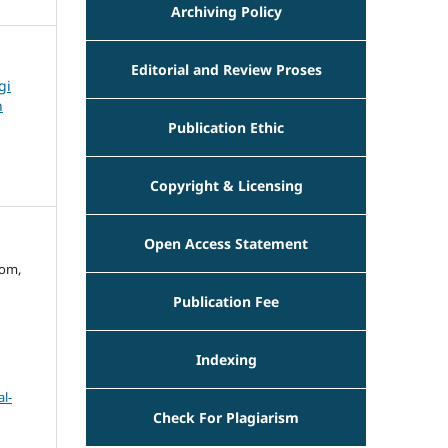
Archiving Policy
Editorial and Review Proses
gi
n
Publication Ethic
Copyright & Licensing
Open Access Statement
yom,
Publication Fee
Indexing
l-
Check For Plagiarism