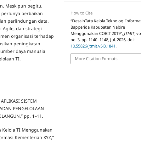
n. Meskipun begitu,
How to Cite
n perlunya perbaikan
dan perlindungan data.
“DesainTata Kelola Teknologi Informas
Bapperida Kabupaten Nabire
 Agile, dan strategi
Menggunakan COBIT 2019”,
JTMIT
, vo
tmen organisasi terhadap
no. 3, pp. 1140–1148, Jul. 2026, doi:
dasikan peningkatan
10.55826/jtmit.v5i3.1841
.
sumber daya manusia
lolaan TI.
More Citation Formats
N APLIKASI SISTEM
 BADAN PENGELOLAAN
ANGUN,” pp. 1–11.
ta Kelola TI Menggunakan
ormasi Kementerian XYZ,”