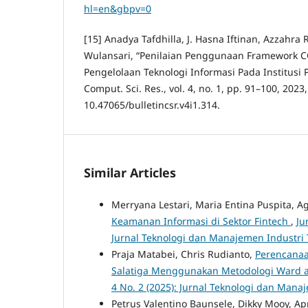
hl=en&gbpv=0
[15] Anadya Tafdhilla, J. Hasna Iftinan, Azzahr
Wulansari, “Penilaian Penggunaan Framework 
Pengelolaan Teknologi Informasi Pada Institusi P
Comput. Sci. Res., vol. 4, no. 1, pp. 91–100, 2023,
10.47065/bulletincsr.v4i1.314.
Similar Articles
Merryana Lestari, Maria Entina Puspita, Ag
Keamanan Informasi di Sektor Fintech
,
Ju
Jurnal Teknologi dan Manajemen Industri
Praja Matabei, Chris Rudianto,
Perencanaa
Salatiga Menggunakan Metodologi Ward 
4 No. 2 (2025): Jurnal Teknologi dan Mana
Petrus Valentino Baunsele, Dikky Mooy, Apr