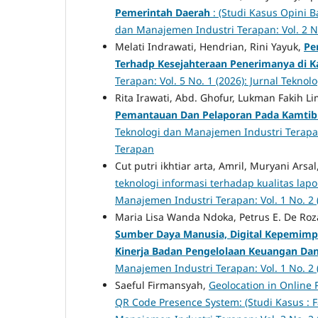
Pemerintah Daerah
: (Studi Kasus Opini
dan Manajemen Industri Terapan: Vol. 2 N
Melati Indrawati, Hendrian, Rini Yayuk,
Pe
Terhadp Kesejahteraan Penerimanya di 
Terapan: Vol. 5 No. 1 (2026): Jurnal Tekn
Rita Irawati, Abd. Ghofur, Lukman Fakih Li
Pemantauan Dan Pelaporan Pada Kamtib
Teknologi dan Manajemen Industri Terapan:
Terapan
Cut putri ikhtiar arta, Amril, Muryani Arsal
teknologi informasi terhadap kualitas l
Manajemen Industri Terapan: Vol. 1 No. 2
Maria Lisa Wanda Ndoka, Petrus E. De Roz
Sumber Daya Manusia, Digital Kepemimpi
Kinerja Badan Pengelolaan Keuangan Da
Manajemen Industri Terapan: Vol. 1 No. 2
Saeful Firmansyah,
Geolocation in Online 
QR Code Presence System: (Studi Kasus : F