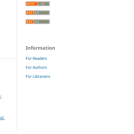
Information
For Readers
For Authors
For Librarians
:
ol.