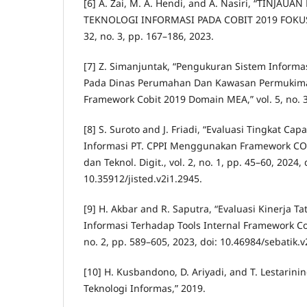
[6] A. Zai, M. A. Hendi, and A. Nasiri, “TINJAU
TEKNOLOGI INFORMASI PADA COBIT 2019 FOKUS
32, no. 3, pp. 167–186, 2023.
[7] Z. Simanjuntak, “Pengukuran Sistem Inform
Pada Dinas Perumahan Dan Kawasan Permukima
Framework Cobit 2019 Domain MEA,” vol. 5, no. 3
[8] S. Suroto and J. Friadi, “Evaluasi Tingkat Ca
Informasi PT. CPPI Menggunakan Framework COBI
dan Teknol. Digit., vol. 2, no. 1, pp. 45–60, 2024, 
10.35912/jisted.v2i1.2945.
[9] H. Akbar and R. Saputra, “Evaluasi Kinerja Ta
Informasi Terhadap Tools Internal Framework Cobi
no. 2, pp. 589–605, 2023, doi: 10.46984/sebatik.v
[10] H. Kusbandono, D. Ariyadi, and T. Lestarining
Teknologi Informas,” 2019.