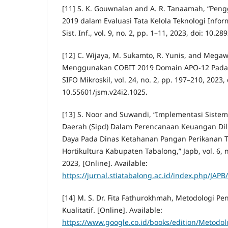
[11] S. K. Gouwnalan and A. R. Tanaamah, “Pe
2019 dalam Evaluasi Tata Kelola Teknologi Inform
Sist. Inf., vol. 9, no. 2, pp. 1–11, 2023, doi: 10.28
[12] C. Wijaya, M. Sukamto, R. Yunis, and Megawa
Menggunakan COBIT 2019 Domain APO-12 Pada Uni
SIFO Mikroskil, vol. 24, no. 2, pp. 197–210, 2023, 
10.55601/jsm.v24i2.1025.
[13] S. Noor and Suwandi, “Implementasi Siste
Daerah (Sipd) Dalam Perencanaan Keuangan Dil
Daya Pada Dinas Ketahanan Pangan Perikanan
Hortikultura Kabupaten Tabalong,” Japb, vol. 6, 
2023, [Online]. Available:
https://jurnal.stiatabalong.ac.id/index.php/JAPB/
[14] M. S. Dr. Fita Fathurokhmah, Metodologi Pe
Kualitatif. [Online]. Available:
https://www.google.co.id/books/edition/Metodo