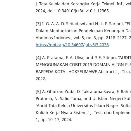
J. Tata Kelola dan Kerangka Kerja Teknol. Inf., vol
2024, doi: 10.34010/jtk3ti.v10i1.12365.
[3] I. G. A. A. D. Setiadewi and N. L. P. Sariani, “
Dalam Meningkatkan Pengelolaan Keuangan Daerah
Abdimas Indones., vol. 5, no. 3, pp. 2118–2127, 2
https://doi.org/10.34697/jai.v5i3.2038
.
[4] A. Pratama, F. A. Ulva, and P. E. Sitepu, “AU
MENGGUNAKAN COBIT 2019 DOMAIN ALIGN PL
BAPPEDA KOTA LHOKSEUMAWE Abstract,” J. Tika, vo
2022.
[5] A. Ghufran Yuda, D. Takratama Savra, F. Rah
Pratama, N. Safiq Tama, and U. Islam Negeri Sul
“Audit Tata Kelola Universitas Islam Negeri Sult
Kuliah Kerja Nyata Sistem,” J. Test. dan Implementa
1, pp. 10–17, 2024.