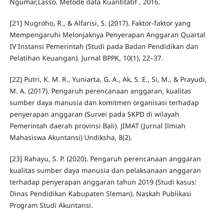
Ngumar,Lasso. Metode data Kuantitatif , 2016.
[21] Nugroho, R., & Alfarisi, S. (2017). Faktor-faktor yang
Mempengaruhi Melonjaknya Penyerapan Anggaran Quartal
IV Instansi Pemerintah (Studi pada Badan Pendidikan dan
Pelatihan Keuangan). Jurnal BPPK, 10(1), 22–37.
[22] Putri, K. M. R., Yuniarta, G. A., Ak, S. E., Si, M., & Prayudi,
M. A. (2017). Pengaruh perencanaan anggaran, kualitas
sumber daya manusia dan komitmen organisasi terhadap
penyerapan anggaran (Survei pada SKPD di wilayah
Pemerintah daerah provinsi Bali). JIMAT (Jurnal Ilmiah
Mahasiswa Akuntansi) Undiksha, 8(2).
[23] Rahayu, S. P. (2020). Pengaruh perencanaan anggaran
kualitas sumber daya manusia dan pelaksanaan anggaran
terhadap penyerapan anggaran tahun 2019 (Studi kasus:
Dinas Pendidikan Kabupaten Sleman). Naskah Publikasi
Program Studi Akuntansi.