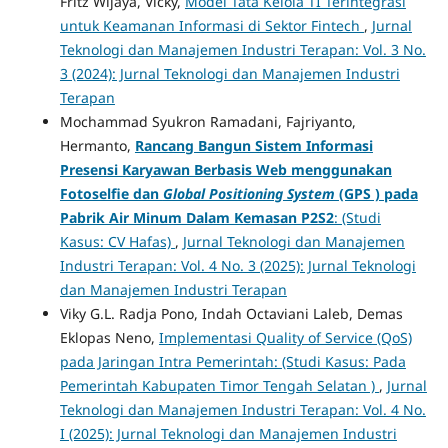
Fritz Wijaya, Vicky,
Model Tata Kelola TI Terintegrasi
untuk Keamanan Informasi di Sektor Fintech
,
Jurnal
Teknologi dan Manajemen Industri Terapan: Vol. 3 No.
3 (2024): Jurnal Teknologi dan Manajemen Industri
Terapan
Mochammad Syukron Ramadani, Fajriyanto,
Hermanto,
Rancang Bangun Sistem Informasi
Presensi Karyawan Berbasis Web menggunakan
Fotoselfie dan
Global Positioning System
(GPS ) pada
Pabrik Air Minum Dalam Kemasan P2S2
: (Studi
Kasus: CV Hafas)
,
Jurnal Teknologi dan Manajemen
Industri Terapan: Vol. 4 No. 3 (2025): Jurnal Teknologi
dan Manajemen Industri Terapan
Viky G.L. Radja Pono, Indah Octaviani Laleb, Demas
Eklopas Neno,
Implementasi Quality of Service (QoS)
pada Jaringan Intra Pemerintah: (Studi Kasus: Pada
Pemerintah Kabupaten Timor Tengah Selatan )
,
Jurnal
Teknologi dan Manajemen Industri Terapan: Vol. 4 No.
I (2025): Jurnal Teknologi dan Manajemen Industri