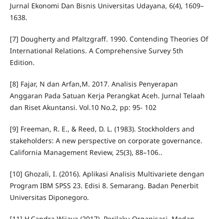
Jurnal Ekonomi Dan Bisnis Universitas Udayana, 6(4), 1609–
1638.
[7] Dougherty and Pfaltzgraff. 1990. Contending Theories Of
International Relations. A Comprehensive Survey 5th
Edition.
[8] Fajar, N dan Arfan,M. 2017. Analisis Penyerapan
Anggaran Pada Satuan Kerja Perangkat Aceh. Jurnal Telaah
dan Riset Akuntansi. Vol.10 No.2, pp: 95- 102
[9] Freeman, R. E., & Reed, D. L. (1983). Stockholders and
stakeholders: A new perspective on corporate governance.
California Management Review, 25(3), 88–106..
[10] Ghozali, I. (2016). Aplikasi Analisis Multivariete dengan
Program IBM SPSS 23. Edisi 8. Semarang. Badan Penerbit
Universitas Diponegoro.
[11] H.Candra Wijaya (2017). Perilaku Organisasi, Medan,