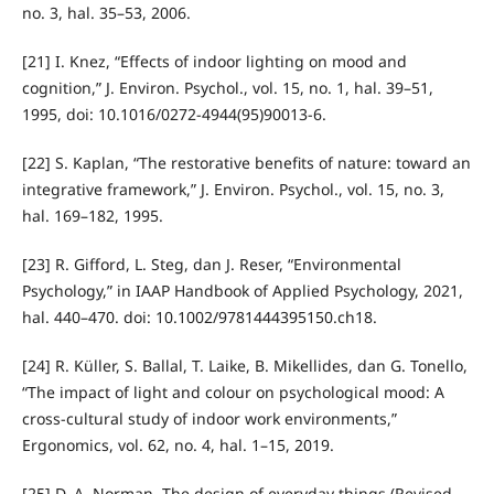
no. 3, hal. 35–53, 2006.
[21] I. Knez, “Effects of indoor lighting on mood and
cognition,” J. Environ. Psychol., vol. 15, no. 1, hal. 39–51,
1995, doi: 10.1016/0272-4944(95)90013-6.
[22] S. Kaplan, “The restorative benefits of nature: toward an
integrative framework,” J. Environ. Psychol., vol. 15, no. 3,
hal. 169–182, 1995.
[23] R. Gifford, L. Steg, dan J. Reser, “Environmental
Psychology,” in IAAP Handbook of Applied Psychology, 2021,
hal. 440–470. doi: 10.1002/9781444395150.ch18.
[24] R. Küller, S. Ballal, T. Laike, B. Mikellides, dan G. Tonello,
“The impact of light and colour on psychological mood: A
cross-cultural study of indoor work environments,”
Ergonomics, vol. 62, no. 4, hal. 1–15, 2019.
[25] D. A. Norman, The design of everyday things (Revised