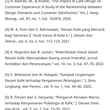
[2] H. Badran, M., & Khatib, “The Impact of Café Design on
Customer Experience: A Study of the Relationship between
Design Elements and Customer Satisfaction,” Int. J. Hosp.
Manag., vol. 87, no. 1, hal. 102470, 2020.
[3] M. A. Putri dan S. Rahmawati, “Desain Kafe yang Menarik
bagi Generasi Z: Studi Kasus di Kota X,” J. Desain dan
Teknol., vol. 6, no. 2, hal. 112–123, 2021.
[4] A. Nugroho dan R. Lestari, “Keterlibatan Sosial dalam
Desain Kafe: Menciptakan Ruang untuk Interaksi. Jurnal
Arsitektur dan Perencanaan,” vol. 10, no. 3, hal. 67–78, 2022.
[5] S. Widiastuti dan N. Hidayati, “Dampak Lingkungan
Desain Kafe terhadap Pengalaman Pelanggan.,” J. Ilmu
Lingkung. dan Perenc., vol. 9, no. 1, hal. 34–46, 2023.
[6] R. Fitriani dan S. Haryanto, “Pengaruh Persepsi Warna
terhadap Kenyamanan Psikologis di Kafe,” J. Desain Inter.
dan Arsit., vol. 5, no. 1, hal. 23–35, 2021.