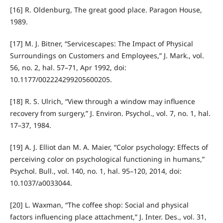
[16] R. Oldenburg, The great good place. Paragon House,
1989.
[17] M. J. Bitner, “Servicescapes: The Impact of Physical
Surroundings on Customers and Employees,” J. Mark., vol.
56, no. 2, hal. 57–71, Apr 1992, doi:
10.1177/002224299205600205.
[18] R. S. Ulrich, “View through a window may influence
recovery from surgery,” J. Environ. Psychol., vol. 7, no. 1, hal.
17–37, 1984.
[19] A. J. Elliot dan M. A. Maier, “Color psychology: Effects of
perceiving color on psychological functioning in humans,”
Psychol. Bull., vol. 140, no. 1, hal. 95–120, 2014, doi:
10.1037/a0033044.
[20] L. Waxman, “The coffee shop: Social and physical
factors influencing place attachment,” J. Inter. Des., vol. 31,