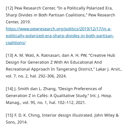
[12] Pew Research Center, “In a Politically Polarized Era,
Sharp Divides in Both Partisan Coalitions,” Pew Research
Center, 2019.
https://www.pewresearch.org/politics/2019/12/17/in-a-
politically-polarized-era-sharp-divides-in-both-partisan-
coalitions/
[13] A. M. Wati, A. Ratnasari, dan A. H. PW, “Creative Hub
Design For Generation Z With An Educational And
Recreational Approach In Tangerang District,” Lakar J. Arsit.,
vol. 7, no. 2, hal. 292–306, 2024.
[14] J. Smith dan L. Zhang, “Design Preferences of
Generation Z in Cafés: A Qualitative Study,” Int. J. Hosp.
Manag., vol. 95, no. 1, hal. 102–112, 2021.
[15] F. D. K. Ching, Interior design illustrated. John Wiley &
Sons, 2014.