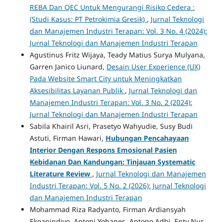
REBA Dan QEC Untuk Mengurangi Risiko Cedera :
(Studi Kasus: PT Petrokimia Gresik)
,
Jurnal Teknologi
dan Manajemen Industri Terapan: Vol. 3 No. 4 (2024):
Jurnal Teknologi dan Manajemen Industri Terapan
Agustinus Fritz Wijaya, Teady Matius Surya Mulyana,
Garren Janico Liunard,
Desain User Experience (UX)
Pada Website Smart City untuk Meningkatkan
Aksesibilitas Layanan Publik
,
Jurnal Teknologi dan
Manajemen Industri Terapan: Vol. 3 No. 2 (2024):
Jurnal Teknologi dan Manajemen Industri Terapan
Sabila Khairil Asri, Prasetyo Wahyudie, Susy Budi
Astuti, Firman Hawari,
Hubungan Pencahayaan
Interior Dengan Respons Emosional Pasien
Kebidanan Dan Kandungan: Tinjauan Systematic
Literature Review
,
Jurnal Teknologi dan Manajemen
Industri Terapan: Vol. 5 No. 2 (2026): Jurnal Teknologi
dan Manajemen Industri Terapan
Mohammad Riza Radyanto, Firman Ardiansyah
Ekoanindiyo, Antoni Yohanes, Antono Adhi, Enty Nur