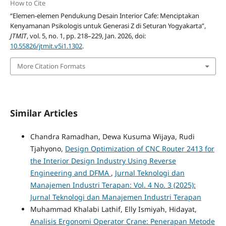
How to Cite
“Elemen-elemen Pendukung Desain Interior Cafe: Menciptakan
Kenyamanan Psikologis untuk Generasi Z di Seturan Yogyakarta”,
JTMIT
, vol. 5, no. 1, pp. 218–229, Jan. 2026, doi:
10.55826/jtmit.v5i1.1302
.
More Citation Formats
Similar Articles
Chandra Ramadhan, Dewa Kusuma Wijaya, Rudi
Tjahyono,
Design Optimization of CNC Router 2413 for
the Interior Design Industry Using Reverse
Engineering and DFMA
,
Jurnal Teknologi dan
Manajemen Industri Terapan: Vol. 4 No. 3 (2025):
Jurnal Teknologi dan Manajemen Industri Terapan
Muhammad Khalabi Lathif, Elly Ismiyah, Hidayat,
Analisis Ergonomi Operator Crane: Penerapan Metode