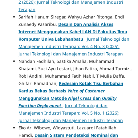
2 (2026): Jurnal Teknologi dan Manajemen Industri
Terapan
Sarifah Hanum Siregar, Wahyu Azhar Ritonga, Endi
Zunaedy Pasaribu,
Desain Dan Analisis Akses
Internet Menggunakan Kabel LAN Di Fakultas Ilmu
Komputer Univa Labuhanbatu
,
Jurnal Teknologi dan
Manajemen Industri Terapan: Vol. 4 No. 3 (2025):
Jurnal Teknologi dan Manajemen Industri Terapan
Nahdah Fadhilah, Sastika Amalia, Muhammad
Khatami, Suci Ayu Lestari, Jihan Fatika, Ahmad Tarmizi,
Robi Andini, Muhammad Fatih Nabil, T Mulia Daffa,
Ghifari Ramadhan,
Redesain Kotak Tisu Berbahan
Kardus Bekas Berbasis
Voice of Customer
Menggunakan Metode
Nigel Cross
dan
Quality
Function Deployment
,
Jurnal Teknologi dan
Manajemen Industri Terapan: Vol. 5 No. 1 (2026):
Jurnal Teknologi dan Manajemen Industri Terapan
Eko Ari Wibowo, Widyastuti, Lazuardi Fatahillah
Hamdi,
Desain Sistem Pendeteksi Nominal dan