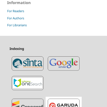
Information
For Readers
For Authors
For Librarians
Indexing